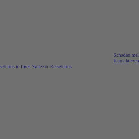
Schaden me
Kontaktieren
sebüros in Ihrer Nähe
Für Reisebüros