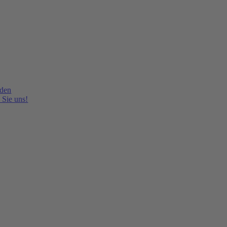
lden
 Sie uns!