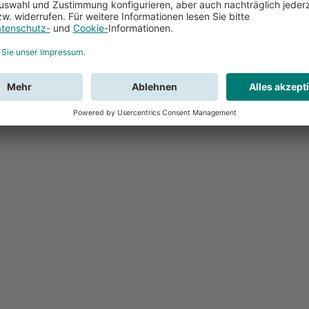
Feedback
Sie haben Fr
Buchung?