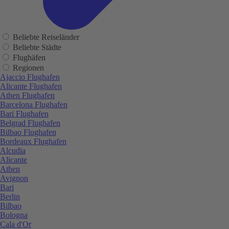
Beliebte Reiseländer
Beliebte Städte
Flughäfen
Regionen
Ajaccio Flughafen
Alicante Flughafen
Athen Flughafen
Barcelona Flughafen
Bari Flughafen
Belgrad Flughafen
Bilbao Flughafen
Bordeaux Flughafen
Alcudia
Alicante
Athen
Avignon
Bari
Berlin
Bilbao
Bologna
Cala d'Or