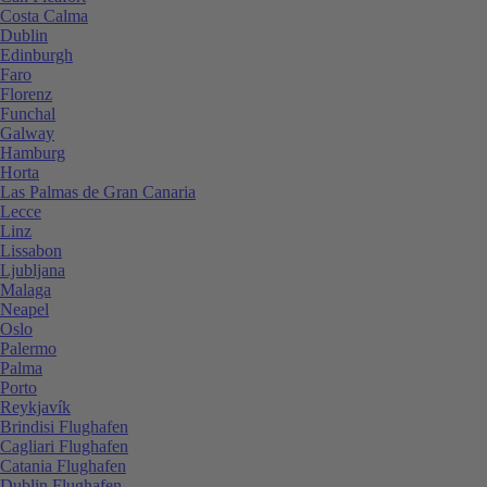
Costa Calma
Dublin
Edinburgh
Faro
Florenz
Funchal
Galway
Hamburg
Horta
Las Palmas de Gran Canaria
Lecce
Linz
Lissabon
Ljubljana
Malaga
Neapel
Oslo
Palermo
Palma
Porto
Reykjavík
Brindisi Flughafen
Cagliari Flughafen
Catania Flughafen
Dublin Flughafen