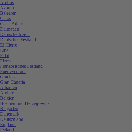
Andros
Azoren
Balearen
Chios
Costa Adeje
Dalmatien
Dänische Inseln
Dänisches Festland
El Hierro
Elba
Faial
Flores
Französisches Festland
Fuerteventura
Graciosa
Gran Canaria
Albanien
Andorra
Belgien
Bosnien und Herzegowina
Bulgarien
Dänemark
Deutschland
England
Estland