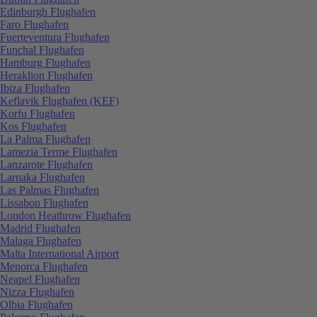
Edinburgh Flughafen
Faro Flughafen
Fuerteventura Flughafen
Funchal Flughafen
Hamburg Flughafen
Heraklion Flughafen
Ibiza Flughafen
Keflavik Flughafen (KEF)
Korfu Flughafen
Kos Flughafen
La Palma Flughafen
Lamezia Terme Flughafen
Lanzarote Flughafen
Larnaka Flughafen
Las Palmas Flughafen
Lissabon Flughafen
London Heathrow Flughafen
Madrid Flughafen
Malaga Flughafen
Malta International Airport
Menorca Flughafen
Neapel Flughafen
Nizza Flughafen
Olbia Flughafen