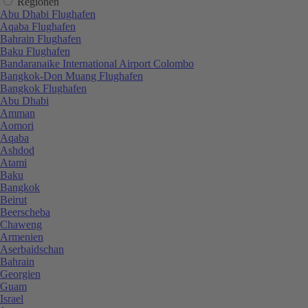
Regionen
Abu Dhabi Flughafen
Aqaba Flughafen
Bahrain Flughafen
Baku Flughafen
Bandaranaike International Airport Colombo
Bangkok-Don Muang Flughafen
Bangkok Flughafen
Abu Dhabi
Amman
Aomori
Aqaba
Ashdod
Atami
Baku
Bangkok
Beirut
Beerscheba
Chaweng
Armenien
Aserbaidschan
Bahrain
Georgien
Guam
Israel