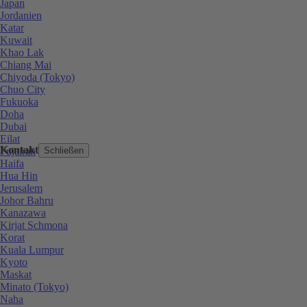
Japan
Jordanien
Katar
Kuwait
Khao Lak
Chiang Mai
Chiyoda (Tokyo)
Chuo City
Fukuoka
Doha
Dubai
Eilat
Kontakt
Fujairah
Schließen
Haifa
Hua Hin
Jerusalem
Johor Bahru
Kanazawa
Kirjat Schmona
Korat
Kuala Lumpur
Kyoto
Maskat
Minato (Tokyo)
Naha