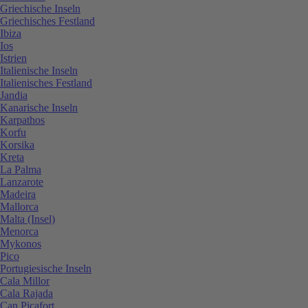
Griechische Inseln
Griechisches Festland
Ibiza
Ios
Istrien
Italienische Inseln
Italienisches Festland
Jandia
Kanarische Inseln
Karpathos
Korfu
Korsika
Kreta
La Palma
Lanzarote
Madeira
Mallorca
Malta (Insel)
Menorca
Mykonos
Pico
Portugiesische Inseln
Cala Millor
Cala Rajada
Can Picafort