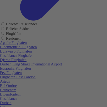
Beliebte Reiseländer
Beliebte Städte
Flughäfen
Regionen
Agadir Flughafen
Bloemfontein Flughafen
Bulawayo Flughafen
Casablanca Flughafen
Djerba Flughafen
Durban King Shaka International Airport
Essaouira Flughafen
Fez Flughafen
Flughafen East London
Agadir
Bel Ombre
Bethlehem
Bloemfontein
Casablanca
Durban