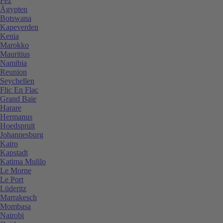
Fez
Ägypten
Botswana
Kapeverden
Kenia
Marokko
Mauritius
Namibia
Reunion
Seychellen
Flic En Flac
Grand Baie
Harare
Hermanus
Hoedspruit
Johannesburg
Kairo
Kapstadt
Katima Mulilo
Le Morne
Le Port
Lüderitz
Marrakesch
Mombasa
Nairobi