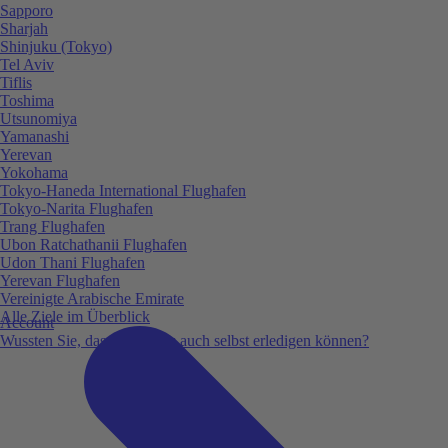
Sapporo
Sharjah
Shinjuku (Tokyo)
Tel Aviv
Tiflis
Toshima
Utsunomiya
Yamanashi
Yerevan
Yokohama
Tokyo-Haneda International Flughafen
Tokyo-Narita Flughafen
Trang Flughafen
Ubon Ratchathanii Flughafen
Udon Thani Flughafen
Yerevan Flughafen
Vereinigte Arabische Emirate
Alle Ziele im Überblick
Account
Wussten Sie, dass Sie vieles auch selbst erledigen können?