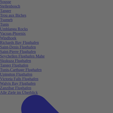
Sousse
Stellenbosch
Tanger
Trou aux Biches
Tsumeb
Tunis
Umhlanga Rocks
Vacoas-Phoenix
Windhoek
Richards Bay Flughafen
Saint-Denis Flughafen
Saint-Pierre Flughafen
Seychellen Flughafen Mahe
Skukuza Flughafen
Tanger Flughafen
Tunis-Carthage Flughafen
Upington Flughafen
Victoria Falls Flughafen
Walvis Bay Flughafen
Zanzibar Flughafen
Alle Ziele im Überblick