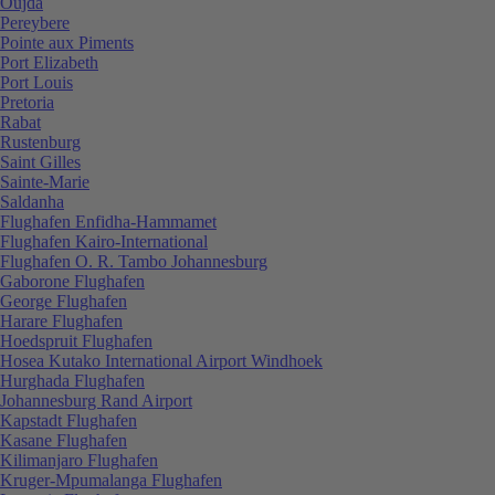
Oujda
Pereybere
Pointe aux Piments
Port Elizabeth
Port Louis
Pretoria
Rabat
Rustenburg
Saint Gilles
Sainte-Marie
Saldanha
Flughafen Enfidha-Hammamet
Flughafen Kairo-International
Flughafen O. R. Tambo Johannesburg
Gaborone Flughafen
George Flughafen
Harare Flughafen
Hoedspruit Flughafen
Hosea Kutako International Airport Windhoek
Hurghada Flughafen
Johannesburg Rand Airport
Kapstadt Flughafen
Kasane Flughafen
Kilimanjaro Flughafen
Kruger-Mpumalanga Flughafen