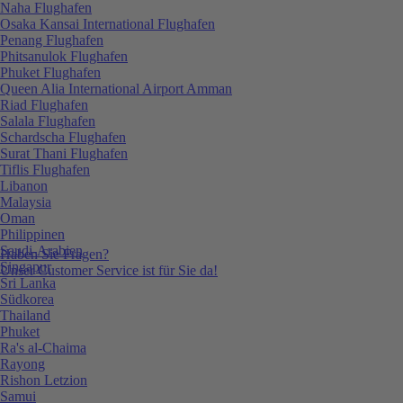
Naha Flughafen
Osaka Kansai International Flughafen
Penang Flughafen
Phitsanulok Flughafen
Phuket Flughafen
Queen Alia International Airport Amman
Riad Flughafen
Salala Flughafen
Schardscha Flughafen
Surat Thani Flughafen
Tiflis Flughafen
Libanon
Malaysia
Oman
Philippinen
Saudi-Arabien
Haben Sie Fragen?
Singapur
Unser Customer Service ist für Sie da!
Sri Lanka
Südkorea
Thailand
Phuket
Ra's al-Chaima
Rayong
Rishon Letzion
Samui