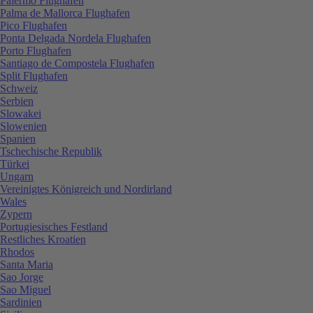
Palermo Flughafen
Palma de Mallorca Flughafen
Pico Flughafen
Ponta Delgada Nordela Flughafen
Porto Flughafen
Santiago de Compostela Flughafen
Split Flughafen
Schweiz
Serbien
Slowakei
Slowenien
Spanien
Tschechische Republik
Türkei
Ungarn
Vereinigtes Königreich und Nordirland
Wales
Zypern
Portugiesisches Festland
Restliches Kroatien
Rhodos
Santa Maria
Sao Jorge
Sao Miguel
Sardinien