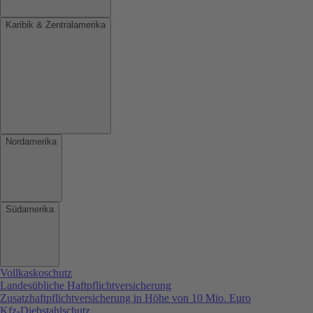
Karibik & Zentralamerika
Nordamerika
Südamerika
Vollkaskoschutz
Landesübliche Haftpflichtversicherung
Zusatzhaftpflichtversicherung in Höhe von 10 Mio. Euro
Kfz-Diebstahlschutz