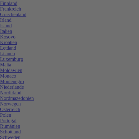
Finnland
Frankreich
Griechenland
Irland
Island
Italien
Kosovo
Kroatien
Lettland
Litauen
Luxemburg
Malta
Moldawien
Monaco
Montenegro
Niederlande
Nordirland
Nordmazedonien
Norwegen
Österreich
Polen
Portugal
Rumänien
Schottland
Schweden