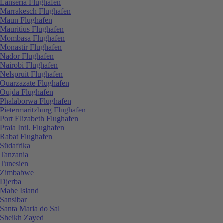
Lanseria Flughafen
Marrakesch Flughafen
Maun Flughafen
Mauritius Flughafen
Mombasa Flughafen
Monastir Flughafen
Nador Flughafen
Nairobi Flughafen
Nelspruit Flughafen
Ouarzazate Flughafen
Oujda Flughafen
Phalaborwa Flughafen
Pietermaritzburg Flughafen
Port Elizabeth Flughafen
Praia Intl. Flughafen
Rabat Flughafen
Südafrika
Tanzania
Tunesien
Zimbabwe
Djerba
Mahe Island
Sansibar
Santa Maria do Sal
Sheikh Zayed