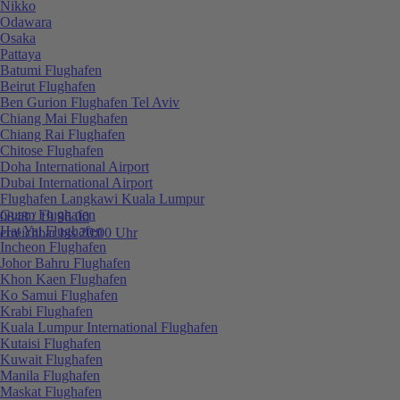
Nikko
Odawara
Osaka
Pattaya
Batumi Flughafen
Beirut Flughafen
Ben Gurion Flughafen Tel Aviv
Chiang Mai Flughafen
Chiang Rai Flughafen
Chitose Flughafen
Doha International Airport
Dubai International Airport
Flughafen Langkawi Kuala Lumpur
Guam Flughafen
0848 / 19 96 00
Hat Yai Flughafen
erreichbar bis 20:00 Uhr
Incheon Flughafen
Johor Bahru Flughafen
Khon Kaen Flughafen
Ko Samui Flughafen
Krabi Flughafen
Kuala Lumpur International Flughafen
Kutaisi Flughafen
Kuwait Flughafen
Manila Flughafen
Maskat Flughafen