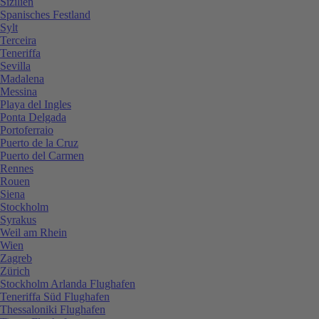
Sizilien
Spanisches Festland
Sylt
Terceira
Teneriffa
Sevilla
Madalena
Messina
Playa del Ingles
Ponta Delgada
Portoferraio
Puerto de la Cruz
Puerto del Carmen
Rennes
Rouen
Siena
Stockholm
Syrakus
Weil am Rhein
Wien
Zagreb
Zürich
Stockholm Arlanda Flughafen
Teneriffa Süd Flughafen
Thessaloniki Flughafen