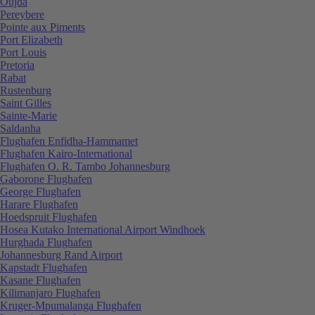
Oujda
Pereybere
Pointe aux Piments
Port Elizabeth
Port Louis
Pretoria
Rabat
Rustenburg
Saint Gilles
Sainte-Marie
Saldanha
Flughafen Enfidha-Hammamet
Flughafen Kairo-International
Flughafen O. R. Tambo Johannesburg
Gaborone Flughafen
George Flughafen
Harare Flughafen
Hoedspruit Flughafen
Hosea Kutako International Airport Windhoek
Hurghada Flughafen
Johannesburg Rand Airport
Kapstadt Flughafen
Kasane Flughafen
Kilimanjaro Flughafen
Kruger-Mpumalanga Flughafen