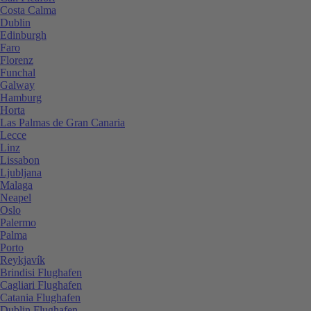
Costa Calma
Dublin
Edinburgh
Faro
Florenz
Funchal
Galway
Hamburg
Horta
Las Palmas de Gran Canaria
Lecce
Linz
Lissabon
Ljubljana
Malaga
Neapel
Oslo
Palermo
Palma
Porto
Reykjavík
Brindisi Flughafen
Cagliari Flughafen
Catania Flughafen
Dublin Flughafen