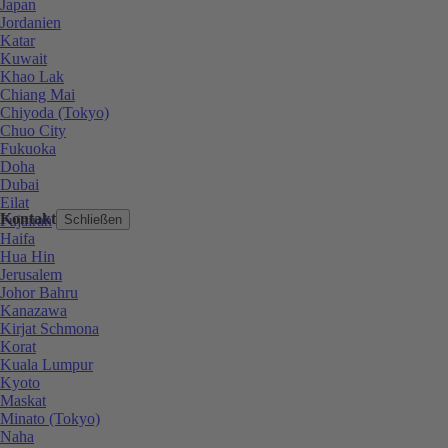
Japan
Jordanien
Katar
Kuwait
Khao Lak
Chiang Mai
Chiyoda (Tokyo)
Chuo City
Fukuoka
Doha
Dubai
Eilat
Kontakt
Fujairah
Schließen
Haifa
Hua Hin
Jerusalem
Johor Bahru
Kanazawa
Kirjat Schmona
Korat
Kuala Lumpur
Kyoto
Maskat
Minato (Tokyo)
Naha