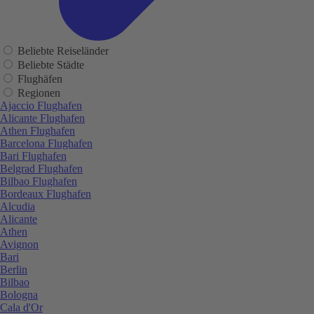
Beliebte Reiseländer
Beliebte Städte
Flughäfen
Regionen
Ajaccio Flughafen
Alicante Flughafen
Athen Flughafen
Barcelona Flughafen
Bari Flughafen
Belgrad Flughafen
Bilbao Flughafen
Bordeaux Flughafen
Alcudia
Alicante
Athen
Avignon
Bari
Berlin
Bilbao
Bologna
Cala d'Or