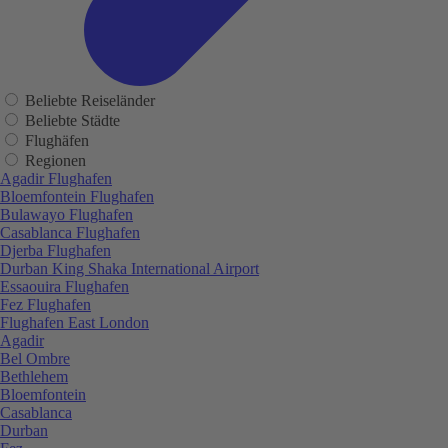
Beliebte Reiseländer
Beliebte Städte
Flughäfen
Regionen
Agadir Flughafen
Bloemfontein Flughafen
Bulawayo Flughafen
Casablanca Flughafen
Djerba Flughafen
Durban King Shaka International Airport
Essaouira Flughafen
Fez Flughafen
Flughafen East London
Agadir
Bel Ombre
Bethlehem
Bloemfontein
Casablanca
Durban