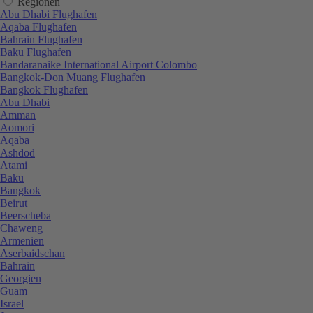
Regionen
Abu Dhabi Flughafen
Aqaba Flughafen
Bahrain Flughafen
Baku Flughafen
Bandaranaike International Airport Colombo
Bangkok-Don Muang Flughafen
Bangkok Flughafen
Abu Dhabi
Amman
Aomori
Aqaba
Ashdod
Atami
Baku
Bangkok
Beirut
Beerscheba
Chaweng
Armenien
Aserbaidschan
Bahrain
Georgien
Guam
Israel