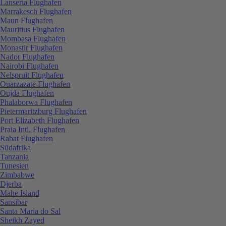
Lanseria Flughafen
Marrakesch Flughafen
Maun Flughafen
Mauritius Flughafen
Mombasa Flughafen
Monastir Flughafen
Nador Flughafen
Nairobi Flughafen
Nelspruit Flughafen
Ouarzazate Flughafen
Oujda Flughafen
Phalaborwa Flughafen
Pietermaritzburg Flughafen
Port Elizabeth Flughafen
Praia Intl. Flughafen
Rabat Flughafen
Südafrika
Tanzania
Tunesien
Zimbabwe
Djerba
Mahe Island
Sansibar
Santa Maria do Sal
Sheikh Zayed