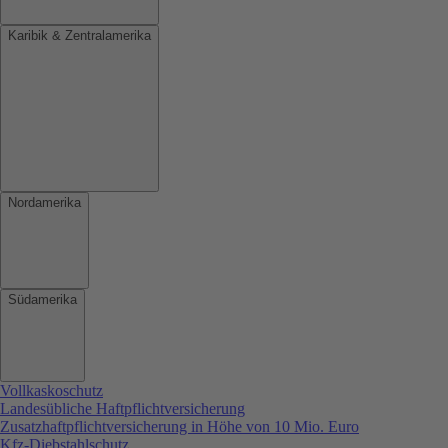
Karibik & Zentralamerika
Nordamerika
Südamerika
Vollkaskoschutz
Landesübliche Haftpflichtversicherung
Zusatzhaftpflichtversicherung in Höhe von 10 Mio. Euro
Kfz-Diebstahlschutz