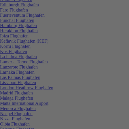
Edinburgh Flughafen
Faro Flughafen
Fuerteventura Flughafen
Funchal Flughafen
Hamburg Flughafen
Heraklion Flughafen
Ibiza Flughafen
Keflavik Flughafen (KEF)
Korfu Flughafen
Kos Flughafen
La Palma Flughafen
Lamezia Terme Flughafen
Lanzarote Flughafen
Larnaka Flughafen
Las Palmas Flughafen
Lissabon Flughafen
London Heathrow Flughafen
Madrid Flughafen
Malaga Flughafen
Malta International Airport
Menorca Flughafen
Neapel Flughafen
Nizza Flughafen
Olbia Flughafen