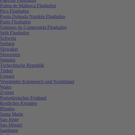
Palermo Flughafen
Palma de Mallorca Flughafen
Pico Flughafen
Ponta Delgada Nordela Flughafen
Porto Flughafen
Santiago de Compostela Flughafen
Split Flughafen
Schweiz
Serbien
Slowakei
Slowenien
Spanien
Tschechische Republik
Türkei
Ungarn
Vereinigtes Königreich und Nordirland
Wales
Zypern
Portugiesisches Festland
Restliches Kroatien
Rhodos
Santa Maria
Sao Jorge
Sao Miguel
Sardinien