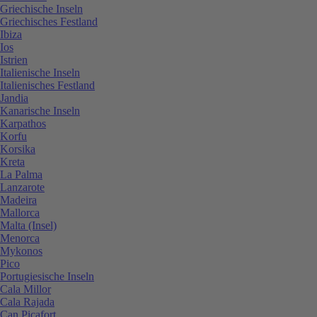
Griechische Inseln
Griechisches Festland
Ibiza
Ios
Istrien
Italienische Inseln
Italienisches Festland
Jandia
Kanarische Inseln
Karpathos
Korfu
Korsika
Kreta
La Palma
Lanzarote
Madeira
Mallorca
Malta (Insel)
Menorca
Mykonos
Pico
Portugiesische Inseln
Cala Millor
Cala Rajada
Can Picafort