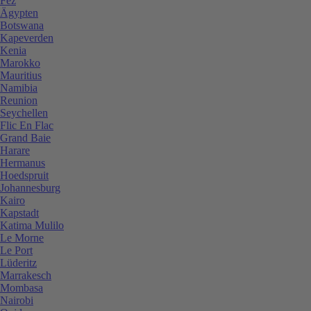
Fez
Ägypten
Botswana
Kapeverden
Kenia
Marokko
Mauritius
Namibia
Reunion
Seychellen
Flic En Flac
Grand Baie
Harare
Hermanus
Hoedspruit
Johannesburg
Kairo
Kapstadt
Katima Mulilo
Le Morne
Le Port
Lüderitz
Marrakesch
Mombasa
Nairobi