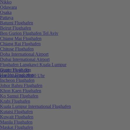
Nikko
Odawara
Osaka
Pattaya
Batumi Flughafen
Beirut Flughafen
Ben Gurion Flughafen Tel Aviv
Chiang Mai Flughafen
Chiang Rai Flughafen
Chitose Flughafen
Doha International Airport
Dubai International Airport
Flughafen Langkawi Kuala Lumpur
Guam Flughafen
0848 / 19 96 00
Hat Yai Flughafen
erreichbar bis 20:00 Uhr
Incheon Flughafen
Johor Bahru Flughafen
Khon Kaen Flughafen
Ko Samui Flughafen
Krabi Flughafen
Kuala Lumpur International Flughafen
Kutaisi Flughafen
Kuwait Flughafen
Manila Flughafen
Maskat Flughafen