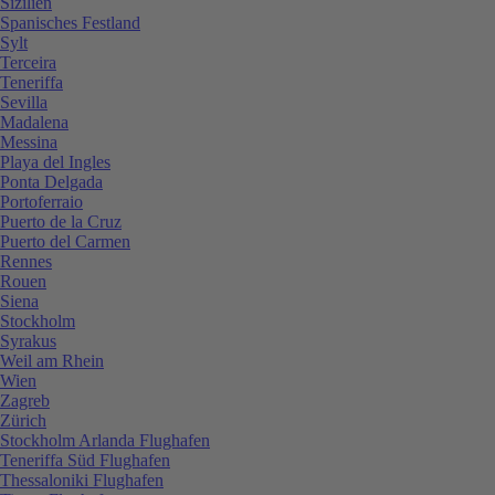
Sizilien
Spanisches Festland
Sylt
Terceira
Teneriffa
Sevilla
Madalena
Messina
Playa del Ingles
Ponta Delgada
Portoferraio
Puerto de la Cruz
Puerto del Carmen
Rennes
Rouen
Siena
Stockholm
Syrakus
Weil am Rhein
Wien
Zagreb
Zürich
Stockholm Arlanda Flughafen
Teneriffa Süd Flughafen
Thessaloniki Flughafen