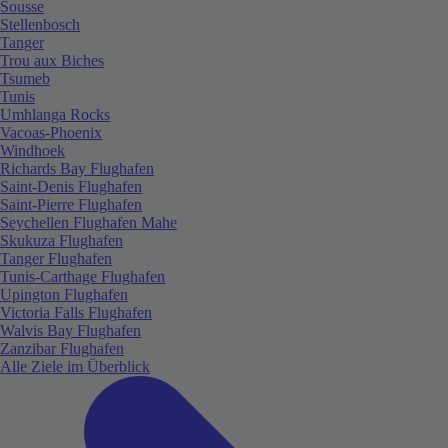
Sousse
Stellenbosch
Tanger
Trou aux Biches
Tsumeb
Tunis
Umhlanga Rocks
Vacoas-Phoenix
Windhoek
Richards Bay Flughafen
Saint-Denis Flughafen
Saint-Pierre Flughafen
Seychellen Flughafen Mahe
Skukuza Flughafen
Tanger Flughafen
Tunis-Carthage Flughafen
Upington Flughafen
Victoria Falls Flughafen
Walvis Bay Flughafen
Zanzibar Flughafen
Alle Ziele im Überblick