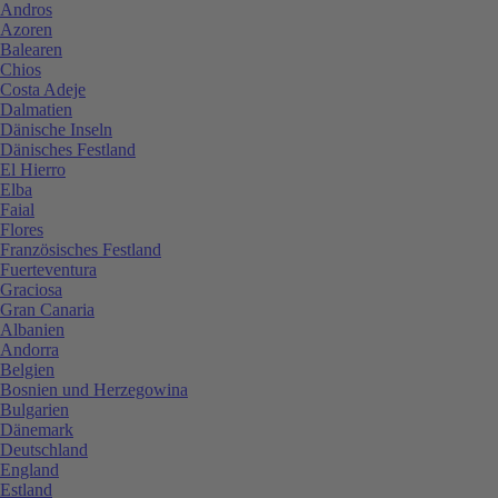
Andros
Azoren
Balearen
Chios
Costa Adeje
Dalmatien
Dänische Inseln
Dänisches Festland
El Hierro
Elba
Faial
Flores
Französisches Festland
Fuerteventura
Graciosa
Gran Canaria
Albanien
Andorra
Belgien
Bosnien und Herzegowina
Bulgarien
Dänemark
Deutschland
England
Estland