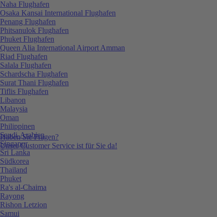
Naha Flughafen
Osaka Kansai International Flughafen
Penang Flughafen
Phitsanulok Flughafen
Phuket Flughafen
Queen Alia International Airport Amman
Riad Flughafen
Salala Flughafen
Schardscha Flughafen
Surat Thani Flughafen
Tiflis Flughafen
Libanon
Malaysia
Oman
Philippinen
Saudi-Arabien
Haben Sie Fragen?
Singapur
Unser Customer Service ist für Sie da!
Sri Lanka
Südkorea
Thailand
Phuket
Ra's al-Chaima
Rayong
Rishon Letzion
Samui