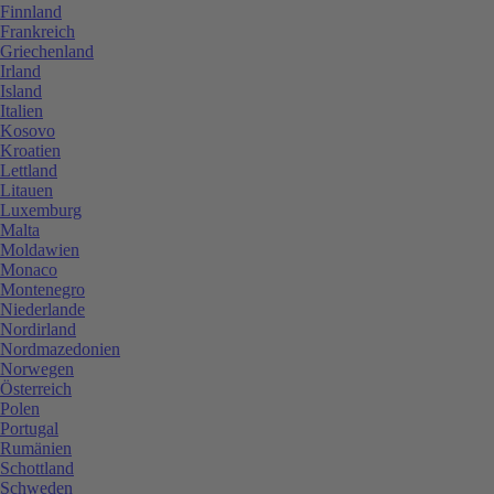
Finnland
Frankreich
Griechenland
Irland
Island
Italien
Kosovo
Kroatien
Lettland
Litauen
Luxemburg
Malta
Moldawien
Monaco
Montenegro
Niederlande
Nordirland
Nordmazedonien
Norwegen
Österreich
Polen
Portugal
Rumänien
Schottland
Schweden