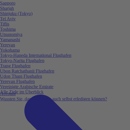
Sapporo
Sharjah
Shinjuku (Tokyo)
Tel Aviv
Tiflis
Toshima
Utsunomiya
Yamanashi
Yerevan
Yokohama
Tokyo-Haneda International Flughafen
Tokyo-Narita Flughafen
Trang Flughafen
Ubon Ratchathanii Flughafen
Udon Thani Flughafen
Yerevan Flughafen
Vereinigte Arabische Emirate
Alle Ziele im Überblick
Account
Wussten Sie, dass Sie vieles auch selbst erledigen können?