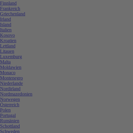
Finnland
Frankreich
Griechenland
Irland
Island
Italien
Kosovo
Kroatien
Lettland
Litauen
Luxemburg
Malta
Moldawien
Monaco
Montenegro
Niederlande
Nordirland
Nordmazedonien
Norwegen
Österreich
Polen
Portugal
Rumänien
Schottland
Schweden