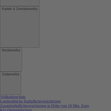
Karibik & Zentralamerika
Nordamerika
Südamerika
Vollkaskoschutz
Landesübliche Haftpflichtversicherung
Zusatzhaftpflichtversicherung in Höhe von 10 Mio. Euro
Kfz-Diebstahlschutz