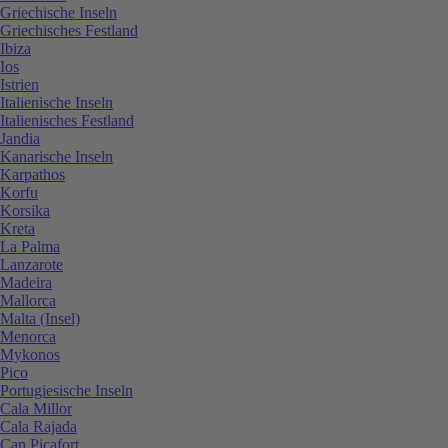
Griechische Inseln
Griechisches Festland
Ibiza
Ios
Istrien
Italienische Inseln
Italienisches Festland
Jandia
Kanarische Inseln
Karpathos
Korfu
Korsika
Kreta
La Palma
Lanzarote
Madeira
Mallorca
Malta (Insel)
Menorca
Mykonos
Pico
Portugiesische Inseln
Cala Millor
Cala Rajada
Can Picafort