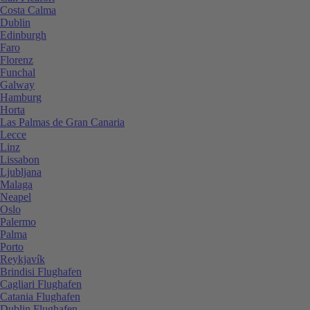
Costa Calma
Dublin
Edinburgh
Faro
Florenz
Funchal
Galway
Hamburg
Horta
Las Palmas de Gran Canaria
Lecce
Linz
Lissabon
Ljubljana
Malaga
Neapel
Oslo
Palermo
Palma
Porto
Reykjavík
Brindisi Flughafen
Cagliari Flughafen
Catania Flughafen
Dublin Flughafen