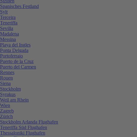
Sizilien
Spanisches Festland
Sylt
Terceira
Teneriffa
Sevilla
Madalena
Messina
Playa del Ingles
Ponta Delgada
Portoferraio
Puerto de la Cruz
Puerto del Carmen
Rennes
Rouen
Siena
Stockholm
Syrakus
Weil am Rhein
Wien
Zagreb
Zürich
Stockholm Arlanda Flughafen
Teneriffa Süd Flughafen
Thessaloniki Flughafen