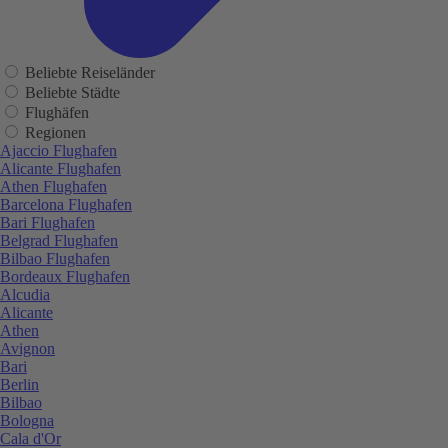
Beliebte Reiseländer
Beliebte Städte
Flughäfen
Regionen
Ajaccio Flughafen
Alicante Flughafen
Athen Flughafen
Barcelona Flughafen
Bari Flughafen
Belgrad Flughafen
Bilbao Flughafen
Bordeaux Flughafen
Alcudia
Alicante
Athen
Avignon
Bari
Berlin
Bilbao
Bologna
Cala d'Or