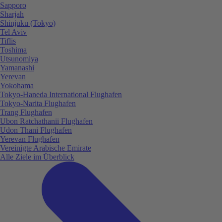
Sapporo
Sharjah
Shinjuku (Tokyo)
Tel Aviv
Tiflis
Toshima
Utsunomiya
Yamanashi
Yerevan
Yokohama
Tokyo-Haneda International Flughafen
Tokyo-Narita Flughafen
Trang Flughafen
Ubon Ratchathanii Flughafen
Udon Thani Flughafen
Yerevan Flughafen
Vereinigte Arabische Emirate
Alle Ziele im Überblick