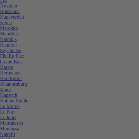
Fez
Ägypten
Botswana
Kapeverden
Kenia
Marokko
Mauritius
Namibia
Reunion
Seychellen
Flic En Flac
Grand Baie
Harare
Hermanus
Hoedspruit
Johannesburg
Kairo
Kapstadt
Katima Mulilo
Le Morne
Le Port
Lüderitz
Marrakesch
Mombasa
Nairobi