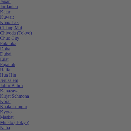
Japan
Jordanien
Katar
Kuwait
Khao Lak
Chiang Mai
Chiyoda (Tokyo)
Chuo City
Fukuoka
Doha
Dubai
Eilat
Fujairah
Haifa
Hua Hin
Jerusalem
Johor Bahru
Kanazawa
Kirjat Schmona
Korat
Kuala Lumpur
Kyoto
Maskat
Minato (Tokyo)
Naha