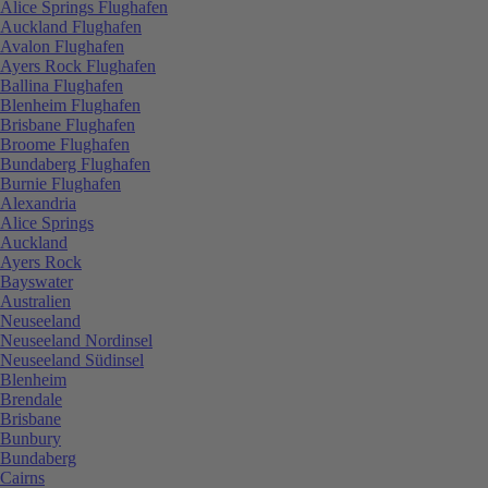
Alice Springs Flughafen
Auckland Flughafen
Avalon Flughafen
Ayers Rock Flughafen
Ballina Flughafen
Blenheim Flughafen
Brisbane Flughafen
Broome Flughafen
Bundaberg Flughafen
Burnie Flughafen
Alexandria
Alice Springs
Auckland
Ayers Rock
Bayswater
Australien
Neuseeland
Neuseeland Nordinsel
Neuseeland Südinsel
Blenheim
Brendale
Brisbane
Bunbury
Bundaberg
Cairns