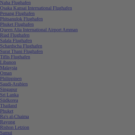
Naha Flughafen
Osaka Kansai International Flughafen
Penang Flughafen
Phitsanulok Flughafen
Phuket Flughafen
Queen Alia International Airport Amman
Riad Flughafen
Salala Flughafen
Schardscha Flughafen
Surat Thani Flughafen
Tiflis Flughafen
Libanon
Malaysia
Oman
Philippinen
Saudi-Arabien
Singapur
Sri Lanka
Südkorea
Thailand
Phuket
Ra's al-Chaima
Rayong
Rishon Letzion
Samui