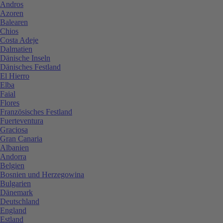
Andros
Azoren
Balearen
Chios
Costa Adeje
Dalmatien
Dänische Inseln
Dänisches Festland
El Hierro
Elba
Faial
Flores
Französisches Festland
Fuerteventura
Graciosa
Gran Canaria
Albanien
Andorra
Belgien
Bosnien und Herzegowina
Bulgarien
Dänemark
Deutschland
England
Estland