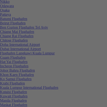
Nikko
Odawara
Osaka
Pattaya
Batumi Flughafen
Beirut Flughafen
Ben Gurion Flughafen Tel Aviv
Chiang Mai Flughafen
Chiang Rai Flughafen
Chitose Flughafen
Doha International Airport
Dubai International Airport
Flughafen Langkawi Kuala Lumpur
Guam Flughafen
Hat Yai Flughafen
Incheon Flughafen
Johor Bahru Flughafen
Khon Kaen Flughafen
Ko Samui Flughafen
Krabi Flughafen
Kuala Lumpur International Flughafen
Kutaisi Flughafen
Kuwait Flughafen
Manila Flughafen
Maskat Flughafen