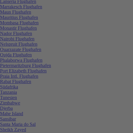
Lanseria Flughafen
Marrakesch Flughafen
Maun Flughafen
Mauritius Flughafen
Mombasa Flughafen
Monastir Flughafen
Nador Flughafen
Nairobi Flughafen
Nelspruit Flughafen
Ouarzazate Flughafen
Oujda Flughafen
Phalaborwa Flughafen
Pietermaritzburg Flughafen
Port Elizabeth Flughafen
Praia Intl. Flughafen
Rabat Flughafen
Südafrika
Tanzania
Tunesien
Zimbabwe
Djerba
Mahe Island
Sansibar
Santa Maria do Sal
Sheikh Zayed