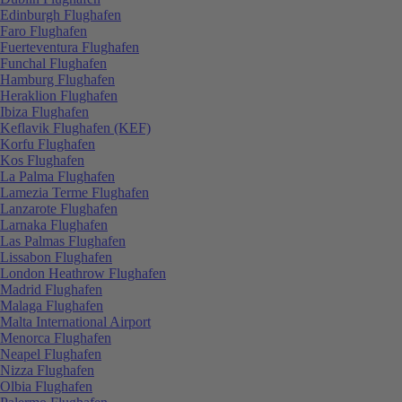
Edinburgh Flughafen
Faro Flughafen
Fuerteventura Flughafen
Funchal Flughafen
Hamburg Flughafen
Heraklion Flughafen
Ibiza Flughafen
Keflavik Flughafen (KEF)
Korfu Flughafen
Kos Flughafen
La Palma Flughafen
Lamezia Terme Flughafen
Lanzarote Flughafen
Larnaka Flughafen
Las Palmas Flughafen
Lissabon Flughafen
London Heathrow Flughafen
Madrid Flughafen
Malaga Flughafen
Malta International Airport
Menorca Flughafen
Neapel Flughafen
Nizza Flughafen
Olbia Flughafen