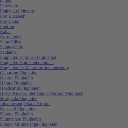
Oujda
Pereybere
Pointe aux Piments
Port Elizabeth
Port Louis
Pretoria
Rabat
Rustenburg
Saint Gilles
Sainte-Marie
Saldanha
Flughafen Enfidha-Hammamet
Flughafen Kairo-International
Flughafen O. R. Tambo Johannesburg
Gaborone Flughafen
George Flughafen
Harare Flughafen
Hoedspruit Flughafen
Hosea Kutako International Airport Windhoek
Hurghada Flughafen
Johannesburg Rand Airport
Kapstadt Flughafen
Kasane Flughafen
Kilimanjaro Flughafen
Kruger-Mpumalanga Flughafen