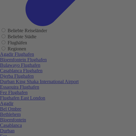
Beliebte Reiseländer
Beliebte Städte
Flughäfen
Regionen
Agadir Flughafen
Bloemfontein Flughafen
Bulawayo Flughafen
Casablanca Flughafen
Djerba Flughafen
Durban King Shaka International Airport
Essaouira Flughafen
Fez Flughafen
Flughafen East London
Agadir
Bel Ombre
Bethlehem
Bloemfontein
Casablanca
Durban