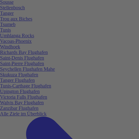
Sousse
Stellenbosch
Tanger
Trou aux Biches
Tsumeb
Tunis
Umhlanga Rocks
Vacoas-Phoenix
Windhoek
Richards Bay Flughafen
Saint-Denis Flughafen
Saint-Pierre Flughafen
Seychellen Flughafen Mahe
Skukuza Flughafen
Tanger Flughafen
Tunis-Carthage Flughafen
Upington Flughafen
Victoria Falls Flughafen
Walvis Bay Flughafen
Zanzibar Flughafen
Alle Ziele im Überblick