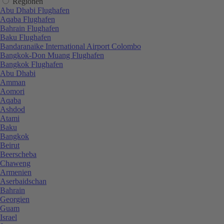
Regionen
Abu Dhabi Flughafen
Aqaba Flughafen
Bahrain Flughafen
Baku Flughafen
Bandaranaike International Airport Colombo
Bangkok-Don Muang Flughafen
Bangkok Flughafen
Abu Dhabi
Amman
Aomori
Aqaba
Ashdod
Atami
Baku
Bangkok
Beirut
Beerscheba
Chaweng
Armenien
Aserbaidschan
Bahrain
Georgien
Guam
Israel