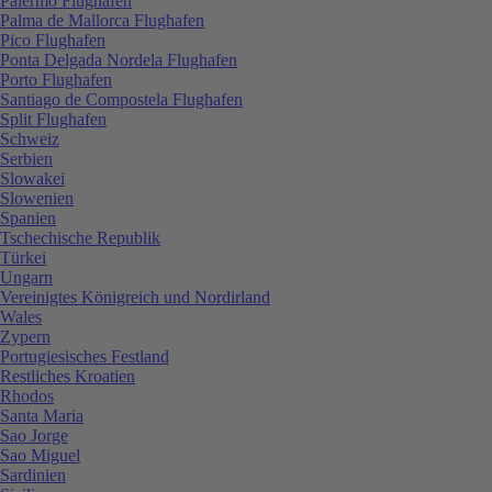
Palermo Flughafen
Palma de Mallorca Flughafen
Pico Flughafen
Ponta Delgada Nordela Flughafen
Porto Flughafen
Santiago de Compostela Flughafen
Split Flughafen
Schweiz
Serbien
Slowakei
Slowenien
Spanien
Tschechische Republik
Türkei
Ungarn
Vereinigtes Königreich und Nordirland
Wales
Zypern
Portugiesisches Festland
Restliches Kroatien
Rhodos
Santa Maria
Sao Jorge
Sao Miguel
Sardinien