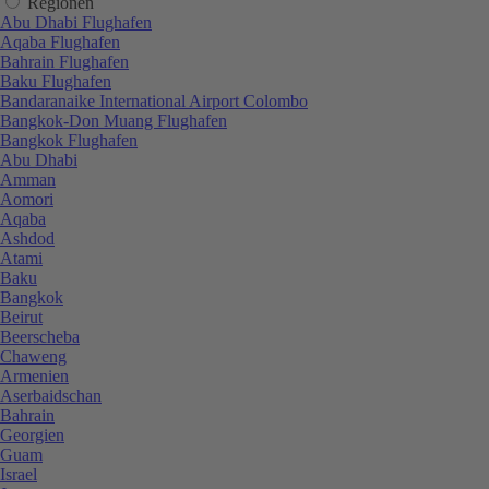
Regionen
Abu Dhabi Flughafen
Aqaba Flughafen
Bahrain Flughafen
Baku Flughafen
Bandaranaike International Airport Colombo
Bangkok-Don Muang Flughafen
Bangkok Flughafen
Abu Dhabi
Amman
Aomori
Aqaba
Ashdod
Atami
Baku
Bangkok
Beirut
Beerscheba
Chaweng
Armenien
Aserbaidschan
Bahrain
Georgien
Guam
Israel