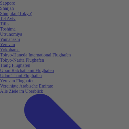
Sapporo
Sharjah
Shinjuku (Tokyo)
Tel Aviv
Tiflis
Toshima
Utsunomiya
Yamanashi
Yerevan
Yokohama
Tokyo-Haneda International Flughafen
Tokyo-Narita Flughafen
Trang Flughafen
Ubon Ratchathanii Flughafen
Udon Thani Flughafen
Yerevan Flughafen
Vereinigte Arabische Emirate
Alle Ziele im Überblick