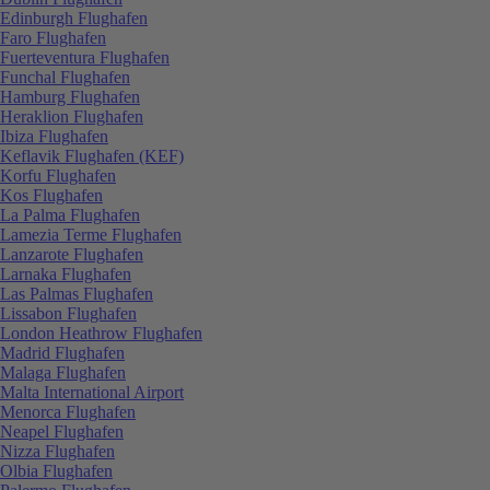
Edinburgh Flughafen
Faro Flughafen
Fuerteventura Flughafen
Funchal Flughafen
Hamburg Flughafen
Heraklion Flughafen
Ibiza Flughafen
Keflavik Flughafen (KEF)
Korfu Flughafen
Kos Flughafen
La Palma Flughafen
Lamezia Terme Flughafen
Lanzarote Flughafen
Larnaka Flughafen
Las Palmas Flughafen
Lissabon Flughafen
London Heathrow Flughafen
Madrid Flughafen
Malaga Flughafen
Malta International Airport
Menorca Flughafen
Neapel Flughafen
Nizza Flughafen
Olbia Flughafen