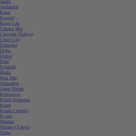
Japan
Jordanien
Katar
Kuwait
Khao Lak
Chiang Mai
Chiyoda (Tokyo)
Chuo City
Fukuoka
Doha
Dubai
Eilat
Fujairah
Haifa
Hua Hin
Jerusalem
Johor Bahru
Kanazawa
Kirjat Schmona
Korat
Kuala Lumpur
Kyoto
Maskat
Minato (Tokyo)
Naha