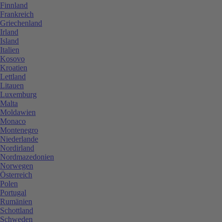
Finnland
Frankreich
Griechenland
Irland
Island
Italien
Kosovo
Kroatien
Lettland
Litauen
Luxemburg
Malta
Moldawien
Monaco
Montenegro
Niederlande
Nordirland
Nordmazedonien
Norwegen
Österreich
Polen
Portugal
Rumänien
Schottland
Schweden