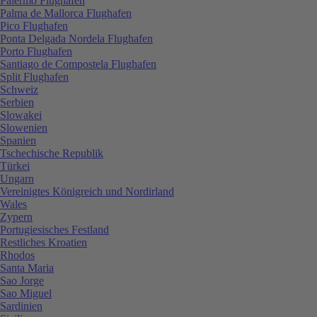
Palermo Flughafen
Palma de Mallorca Flughafen
Pico Flughafen
Ponta Delgada Nordela Flughafen
Porto Flughafen
Santiago de Compostela Flughafen
Split Flughafen
Schweiz
Serbien
Slowakei
Slowenien
Spanien
Tschechische Republik
Türkei
Ungarn
Vereinigtes Königreich und Nordirland
Wales
Zypern
Portugiesisches Festland
Restliches Kroatien
Rhodos
Santa Maria
Sao Jorge
Sao Miguel
Sardinien