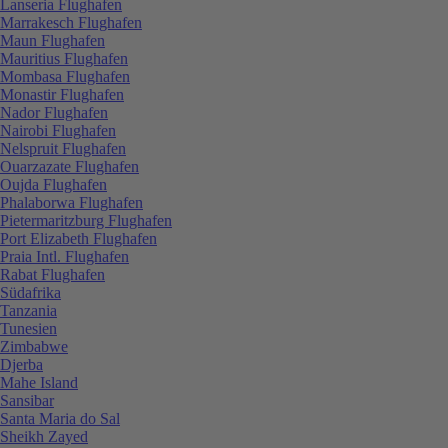
Lanseria Flughafen
Marrakesch Flughafen
Maun Flughafen
Mauritius Flughafen
Mombasa Flughafen
Monastir Flughafen
Nador Flughafen
Nairobi Flughafen
Nelspruit Flughafen
Ouarzazate Flughafen
Oujda Flughafen
Phalaborwa Flughafen
Pietermaritzburg Flughafen
Port Elizabeth Flughafen
Praia Intl. Flughafen
Rabat Flughafen
Südafrika
Tanzania
Tunesien
Zimbabwe
Djerba
Mahe Island
Sansibar
Santa Maria do Sal
Sheikh Zayed