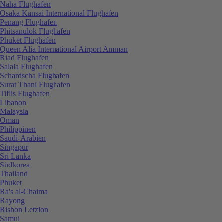
Naha Flughafen
Osaka Kansai International Flughafen
Penang Flughafen
Phitsanulok Flughafen
Phuket Flughafen
Queen Alia International Airport Amman
Riad Flughafen
Salala Flughafen
Schardscha Flughafen
Surat Thani Flughafen
Tiflis Flughafen
Libanon
Malaysia
Oman
Philippinen
Saudi-Arabien
Singapur
Sri Lanka
Südkorea
Thailand
Phuket
Ra's al-Chaima
Rayong
Rishon Letzion
Samui