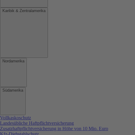
Karibik & Zentralamerika
Nordamerika
Südamerika
Vollkaskoschutz
Landesübliche Haftpflichtversicherung
Zusatzhaftpflichtversicherung in Höhe von 10 Mio. Euro
Kfz-Diebstahlschutz