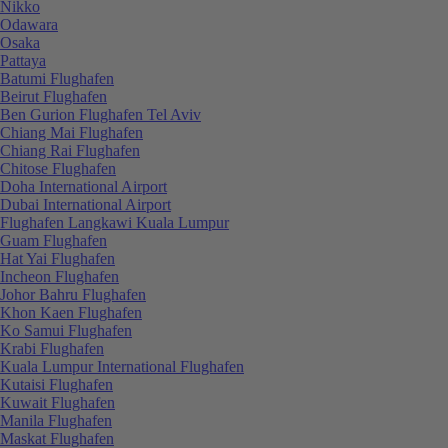
Nikko
Odawara
Osaka
Pattaya
Batumi Flughafen
Beirut Flughafen
Ben Gurion Flughafen Tel Aviv
Chiang Mai Flughafen
Chiang Rai Flughafen
Chitose Flughafen
Doha International Airport
Dubai International Airport
Flughafen Langkawi Kuala Lumpur
Guam Flughafen
Hat Yai Flughafen
Incheon Flughafen
Johor Bahru Flughafen
Khon Kaen Flughafen
Ko Samui Flughafen
Krabi Flughafen
Kuala Lumpur International Flughafen
Kutaisi Flughafen
Kuwait Flughafen
Manila Flughafen
Maskat Flughafen