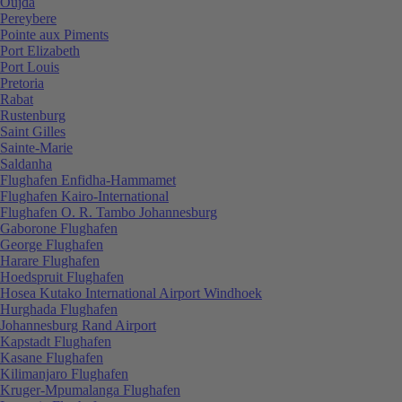
Oujda
Pereybere
Pointe aux Piments
Port Elizabeth
Port Louis
Pretoria
Rabat
Rustenburg
Saint Gilles
Sainte-Marie
Saldanha
Flughafen Enfidha-Hammamet
Flughafen Kairo-International
Flughafen O. R. Tambo Johannesburg
Gaborone Flughafen
George Flughafen
Harare Flughafen
Hoedspruit Flughafen
Hosea Kutako International Airport Windhoek
Hurghada Flughafen
Johannesburg Rand Airport
Kapstadt Flughafen
Kasane Flughafen
Kilimanjaro Flughafen
Kruger-Mpumalanga Flughafen