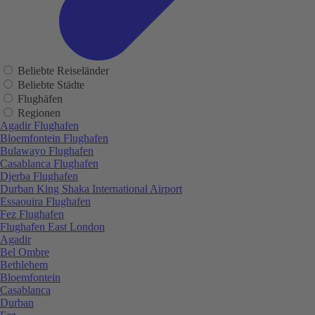
Beliebte Reiseländer
Beliebte Städte
Flughäfen
Regionen
Agadir Flughafen
Bloemfontein Flughafen
Bulawayo Flughafen
Casablanca Flughafen
Djerba Flughafen
Durban King Shaka International Airport
Essaouira Flughafen
Fez Flughafen
Flughafen East London
Agadir
Bel Ombre
Bethlehem
Bloemfontein
Casablanca
Durban