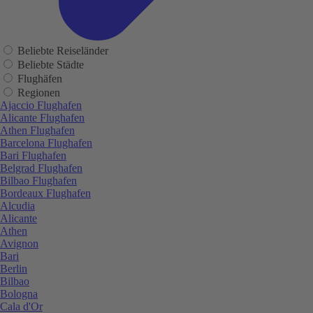
Beliebte Reiseländer
Beliebte Städte
Flughäfen
Regionen
Ajaccio Flughafen
Alicante Flughafen
Athen Flughafen
Barcelona Flughafen
Bari Flughafen
Belgrad Flughafen
Bilbao Flughafen
Bordeaux Flughafen
Alcudia
Alicante
Athen
Avignon
Bari
Berlin
Bilbao
Bologna
Cala d'Or