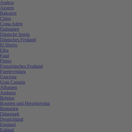
Andros
Azoren
Balearen
Chios
Costa Adeje
Dalmatien
Dänische Inseln
Dänisches Festland
El Hierro
Elba
Faial
Flores
Französisches Festland
Fuerteventura
Graciosa
Gran Canaria
Albanien
Andorra
Belgien
Bosnien und Herzegowina
Bulgarien
Dänemark
Deutschland
England
Estland