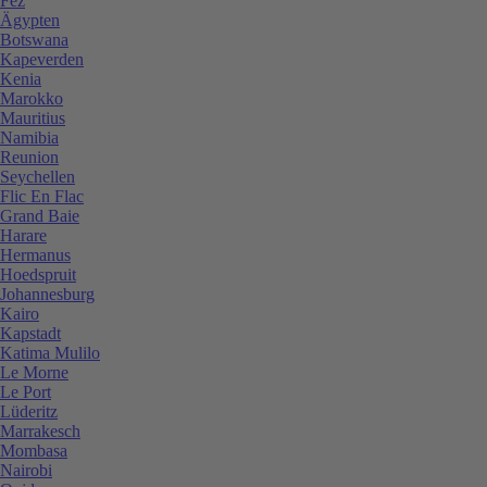
Fez
Ägypten
Botswana
Kapeverden
Kenia
Marokko
Mauritius
Namibia
Reunion
Seychellen
Flic En Flac
Grand Baie
Harare
Hermanus
Hoedspruit
Johannesburg
Kairo
Kapstadt
Katima Mulilo
Le Morne
Le Port
Lüderitz
Marrakesch
Mombasa
Nairobi