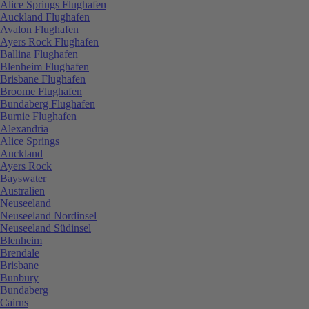
Alice Springs Flughafen
Auckland Flughafen
Avalon Flughafen
Ayers Rock Flughafen
Ballina Flughafen
Blenheim Flughafen
Brisbane Flughafen
Broome Flughafen
Bundaberg Flughafen
Burnie Flughafen
Alexandria
Alice Springs
Auckland
Ayers Rock
Bayswater
Australien
Neuseeland
Neuseeland Nordinsel
Neuseeland Südinsel
Blenheim
Brendale
Brisbane
Bunbury
Bundaberg
Cairns