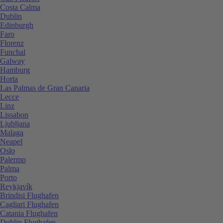
Costa Calma
Dublin
Edinburgh
Faro
Florenz
Funchal
Galway
Hamburg
Horta
Las Palmas de Gran Canaria
Lecce
Linz
Lissabon
Ljubljana
Malaga
Neapel
Oslo
Palermo
Palma
Porto
Reykjavík
Brindisi Flughafen
Cagliari Flughafen
Catania Flughafen
Dublin Flughafen