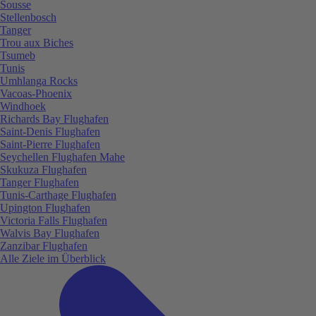
Sousse
Stellenbosch
Tanger
Trou aux Biches
Tsumeb
Tunis
Umhlanga Rocks
Vacoas-Phoenix
Windhoek
Richards Bay Flughafen
Saint-Denis Flughafen
Saint-Pierre Flughafen
Seychellen Flughafen Mahe
Skukuza Flughafen
Tanger Flughafen
Tunis-Carthage Flughafen
Upington Flughafen
Victoria Falls Flughafen
Walvis Bay Flughafen
Zanzibar Flughafen
Alle Ziele im Überblick