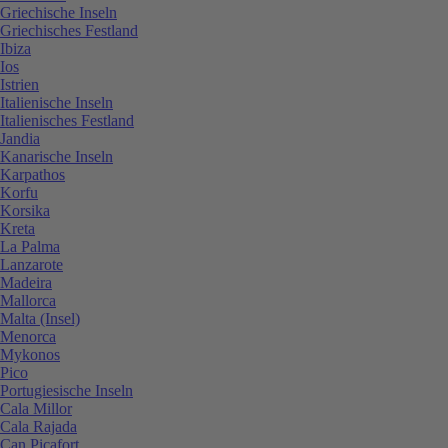
Griechische Inseln
Griechisches Festland
Ibiza
Ios
Istrien
Italienische Inseln
Italienisches Festland
Jandia
Kanarische Inseln
Karpathos
Korfu
Korsika
Kreta
La Palma
Lanzarote
Madeira
Mallorca
Malta (Insel)
Menorca
Mykonos
Pico
Portugiesische Inseln
Cala Millor
Cala Rajada
Can Picafort