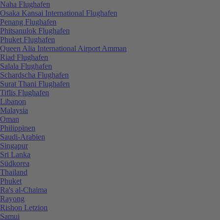
Naha Flughafen
Osaka Kansai International Flughafen
Penang Flughafen
Phitsanulok Flughafen
Phuket Flughafen
Queen Alia International Airport Amman
Riad Flughafen
Salala Flughafen
Schardscha Flughafen
Surat Thani Flughafen
Tiflis Flughafen
Libanon
Malaysia
Oman
Philippinen
Saudi-Arabien
Singapur
Sri Lanka
Südkorea
Thailand
Phuket
Ra's al-Chaima
Rayong
Rishon Letzion
Samui