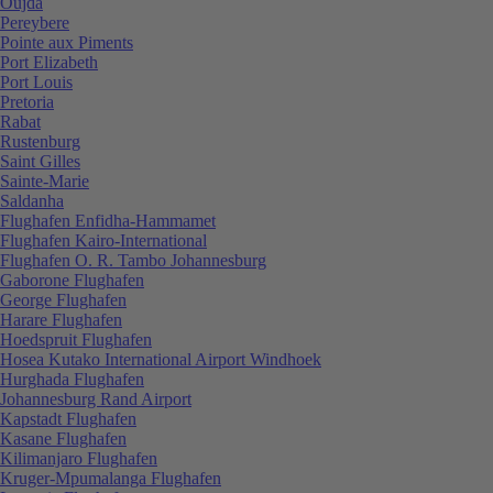
Oujda
Pereybere
Pointe aux Piments
Port Elizabeth
Port Louis
Pretoria
Rabat
Rustenburg
Saint Gilles
Sainte-Marie
Saldanha
Flughafen Enfidha-Hammamet
Flughafen Kairo-International
Flughafen O. R. Tambo Johannesburg
Gaborone Flughafen
George Flughafen
Harare Flughafen
Hoedspruit Flughafen
Hosea Kutako International Airport Windhoek
Hurghada Flughafen
Johannesburg Rand Airport
Kapstadt Flughafen
Kasane Flughafen
Kilimanjaro Flughafen
Kruger-Mpumalanga Flughafen