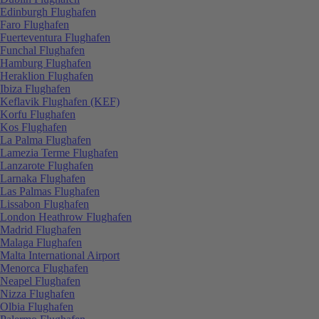
Edinburgh Flughafen
Faro Flughafen
Fuerteventura Flughafen
Funchal Flughafen
Hamburg Flughafen
Heraklion Flughafen
Ibiza Flughafen
Keflavik Flughafen (KEF)
Korfu Flughafen
Kos Flughafen
La Palma Flughafen
Lamezia Terme Flughafen
Lanzarote Flughafen
Larnaka Flughafen
Las Palmas Flughafen
Lissabon Flughafen
London Heathrow Flughafen
Madrid Flughafen
Malaga Flughafen
Malta International Airport
Menorca Flughafen
Neapel Flughafen
Nizza Flughafen
Olbia Flughafen