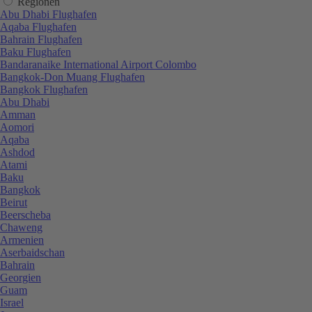
Regionen
Abu Dhabi Flughafen
Aqaba Flughafen
Bahrain Flughafen
Baku Flughafen
Bandaranaike International Airport Colombo
Bangkok-Don Muang Flughafen
Bangkok Flughafen
Abu Dhabi
Amman
Aomori
Aqaba
Ashdod
Atami
Baku
Bangkok
Beirut
Beerscheba
Chaweng
Armenien
Aserbaidschan
Bahrain
Georgien
Guam
Israel