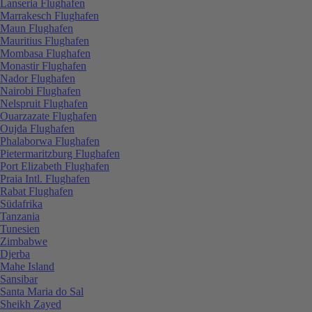
Lanseria Flughafen
Marrakesch Flughafen
Maun Flughafen
Mauritius Flughafen
Mombasa Flughafen
Monastir Flughafen
Nador Flughafen
Nairobi Flughafen
Nelspruit Flughafen
Ouarzazate Flughafen
Oujda Flughafen
Phalaborwa Flughafen
Pietermaritzburg Flughafen
Port Elizabeth Flughafen
Praia Intl. Flughafen
Rabat Flughafen
Südafrika
Tanzania
Tunesien
Zimbabwe
Djerba
Mahe Island
Sansibar
Santa Maria do Sal
Sheikh Zayed