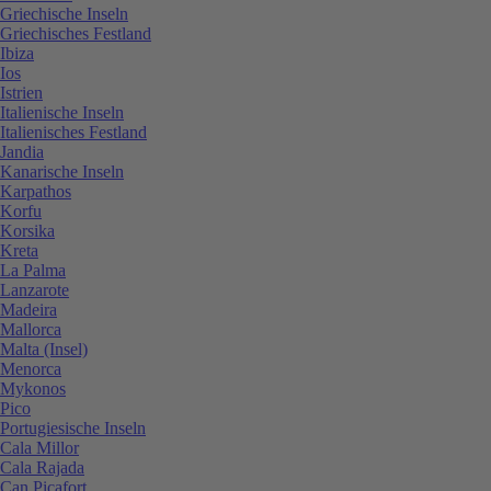
Griechische Inseln
Griechisches Festland
Ibiza
Ios
Istrien
Italienische Inseln
Italienisches Festland
Jandia
Kanarische Inseln
Karpathos
Korfu
Korsika
Kreta
La Palma
Lanzarote
Madeira
Mallorca
Malta (Insel)
Menorca
Mykonos
Pico
Portugiesische Inseln
Cala Millor
Cala Rajada
Can Picafort