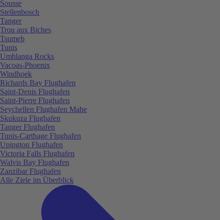
Sousse
Stellenbosch
Tanger
Trou aux Biches
Tsumeb
Tunis
Umhlanga Rocks
Vacoas-Phoenix
Windhoek
Richards Bay Flughafen
Saint-Denis Flughafen
Saint-Pierre Flughafen
Seychellen Flughafen Mahe
Skukuza Flughafen
Tanger Flughafen
Tunis-Carthage Flughafen
Upington Flughafen
Victoria Falls Flughafen
Walvis Bay Flughafen
Zanzibar Flughafen
Alle Ziele im Überblick