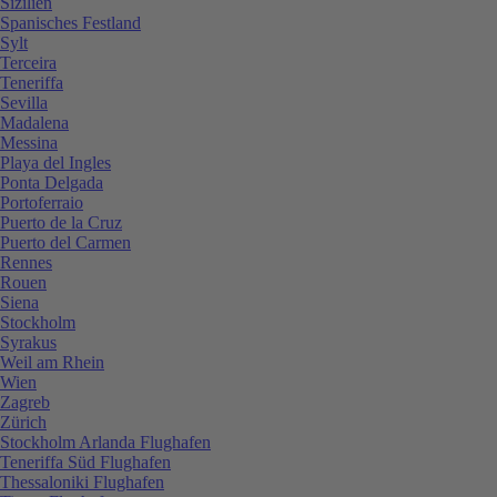
Sizilien
Spanisches Festland
Sylt
Terceira
Teneriffa
Sevilla
Madalena
Messina
Playa del Ingles
Ponta Delgada
Portoferraio
Puerto de la Cruz
Puerto del Carmen
Rennes
Rouen
Siena
Stockholm
Syrakus
Weil am Rhein
Wien
Zagreb
Zürich
Stockholm Arlanda Flughafen
Teneriffa Süd Flughafen
Thessaloniki Flughafen