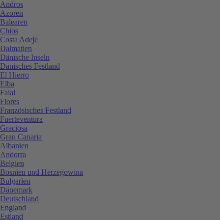
Andros
Azoren
Balearen
Chios
Costa Adeje
Dalmatien
Dänische Inseln
Dänisches Festland
El Hierro
Elba
Faial
Flores
Französisches Festland
Fuerteventura
Graciosa
Gran Canaria
Albanien
Andorra
Belgien
Bosnien und Herzegowina
Bulgarien
Dänemark
Deutschland
England
Estland