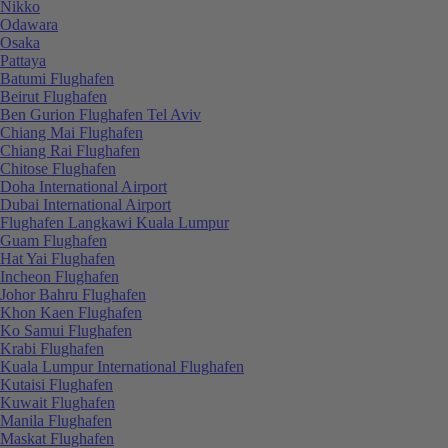
Nikko
Odawara
Osaka
Pattaya
Batumi Flughafen
Beirut Flughafen
Ben Gurion Flughafen Tel Aviv
Chiang Mai Flughafen
Chiang Rai Flughafen
Chitose Flughafen
Doha International Airport
Dubai International Airport
Flughafen Langkawi Kuala Lumpur
Guam Flughafen
Hat Yai Flughafen
Incheon Flughafen
Johor Bahru Flughafen
Khon Kaen Flughafen
Ko Samui Flughafen
Krabi Flughafen
Kuala Lumpur International Flughafen
Kutaisi Flughafen
Kuwait Flughafen
Manila Flughafen
Maskat Flughafen