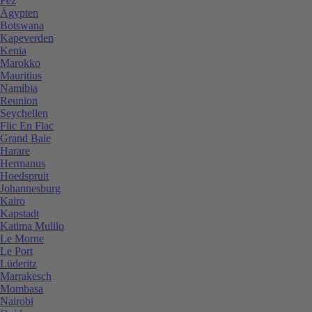
Fez
Ägypten
Botswana
Kapeverden
Kenia
Marokko
Mauritius
Namibia
Reunion
Seychellen
Flic En Flac
Grand Baie
Harare
Hermanus
Hoedspruit
Johannesburg
Kairo
Kapstadt
Katima Mulilo
Le Morne
Le Port
Lüderitz
Marrakesch
Mombasa
Nairobi