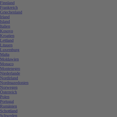
Finnland
Frankreich
Griechenland
Irland
Island
Italien
Kosovo
Kroatien
Lettland
Litauen
Luxemburg
Malta
Moldawien
Monaco
Montenegro
Niederlande
Nordirland
Nordmazedonien
Norwegen
Österreich
Polen
Portugal
Rumänien
Schottland
Schweden