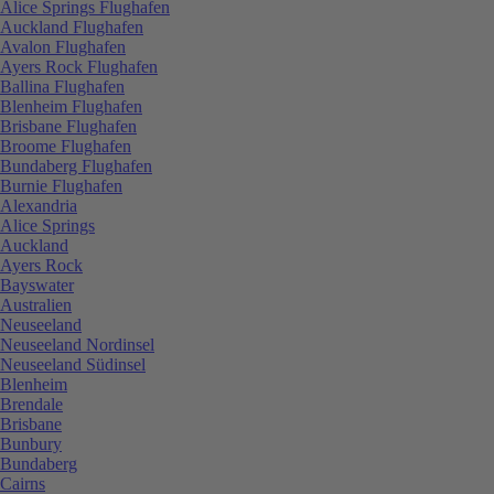
Alice Springs Flughafen
Auckland Flughafen
Avalon Flughafen
Ayers Rock Flughafen
Ballina Flughafen
Blenheim Flughafen
Brisbane Flughafen
Broome Flughafen
Bundaberg Flughafen
Burnie Flughafen
Alexandria
Alice Springs
Auckland
Ayers Rock
Bayswater
Australien
Neuseeland
Neuseeland Nordinsel
Neuseeland Südinsel
Blenheim
Brendale
Brisbane
Bunbury
Bundaberg
Cairns