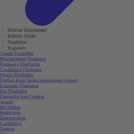
Beliebte Reiseländer
Beliebte Städte
Flughäfen
Regionen
Agadir Flughafen
Bloemfontein Flughafen
Bulawayo Flughafen
Casablanca Flughafen
Djerba Flughafen
Durban King Shaka International Airport
Essaouira Flughafen
Fez Flughafen
Flughafen East London
Agadir
Bel Ombre
Bethlehem
Bloemfontein
Casablanca
Durban