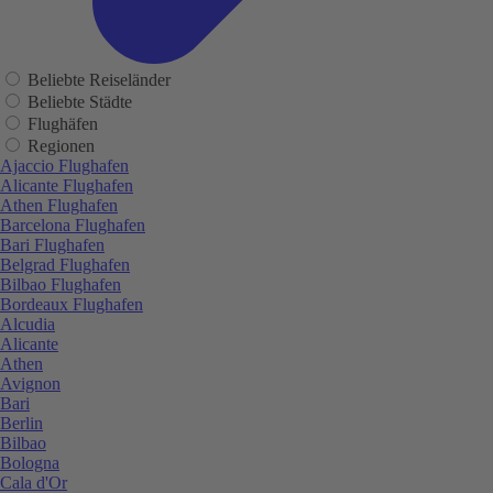
Beliebte Reiseländer
Beliebte Städte
Flughäfen
Regionen
Ajaccio Flughafen
Alicante Flughafen
Athen Flughafen
Barcelona Flughafen
Bari Flughafen
Belgrad Flughafen
Bilbao Flughafen
Bordeaux Flughafen
Alcudia
Alicante
Athen
Avignon
Bari
Berlin
Bilbao
Bologna
Cala d'Or