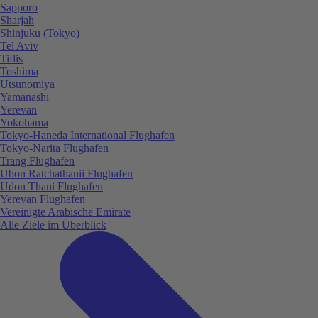
Sapporo
Sharjah
Shinjuku (Tokyo)
Tel Aviv
Tiflis
Toshima
Utsunomiya
Yamanashi
Yerevan
Yokohama
Tokyo-Haneda International Flughafen
Tokyo-Narita Flughafen
Trang Flughafen
Ubon Ratchathanii Flughafen
Udon Thani Flughafen
Yerevan Flughafen
Vereinigte Arabische Emirate
Alle Ziele im Überblick