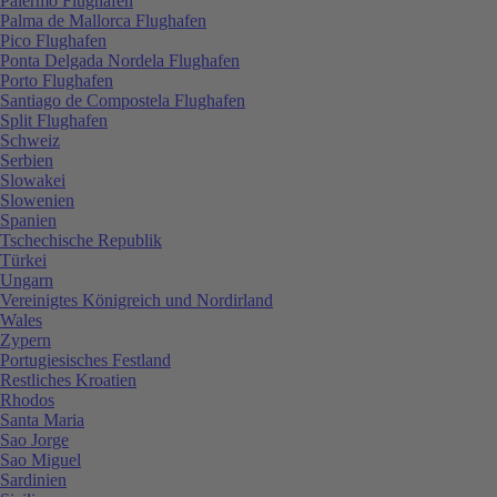
Palermo Flughafen
Palma de Mallorca Flughafen
Pico Flughafen
Ponta Delgada Nordela Flughafen
Porto Flughafen
Santiago de Compostela Flughafen
Split Flughafen
Schweiz
Serbien
Slowakei
Slowenien
Spanien
Tschechische Republik
Türkei
Ungarn
Vereinigtes Königreich und Nordirland
Wales
Zypern
Portugiesisches Festland
Restliches Kroatien
Rhodos
Santa Maria
Sao Jorge
Sao Miguel
Sardinien