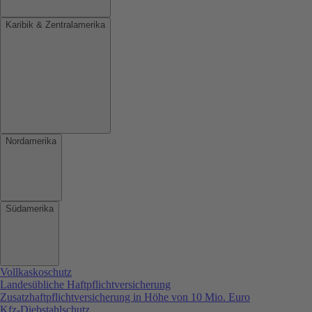
Karibik & Zentralamerika
Nordamerika
Südamerika
Vollkaskoschutz
Landesübliche Haftpflichtversicherung
Zusatzhaftpflichtversicherung in Höhe von 10 Mio. Euro
Kfz-Diebstahlschutz