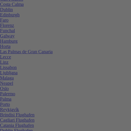
Costa Calma
Dublin
Edinburgh
Faro
Florenz
Funchal
Galway
Hamburg
Horta
Las Palmas de Gran Canaria
Lecce
Linz
Lissabon
Ljubljana
Malaga
Neapel
Oslo
Palermo
Palma
Porto
Reykjavík
Brindisi Flughafen
Cagliari Flughafen
Catania Flughafen
Dublin Flughafen