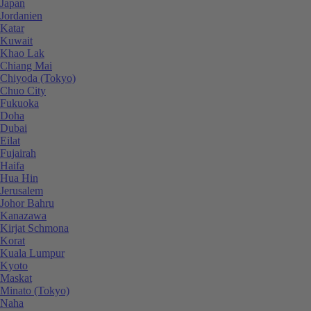
Japan
Jordanien
Katar
Kuwait
Khao Lak
Chiang Mai
Chiyoda (Tokyo)
Chuo City
Fukuoka
Doha
Dubai
Eilat
Fujairah
Haifa
Hua Hin
Jerusalem
Johor Bahru
Kanazawa
Kirjat Schmona
Korat
Kuala Lumpur
Kyoto
Maskat
Minato (Tokyo)
Naha