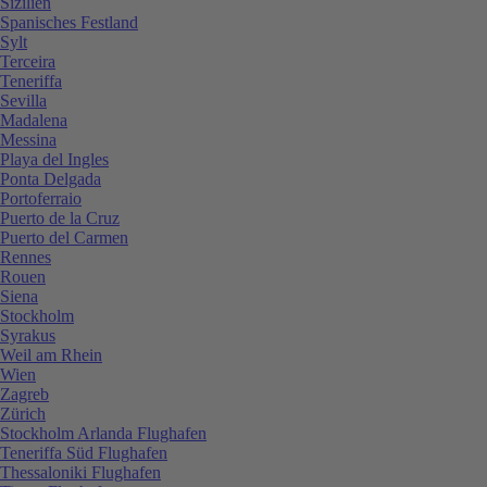
Sizilien
Spanisches Festland
Sylt
Terceira
Teneriffa
Sevilla
Madalena
Messina
Playa del Ingles
Ponta Delgada
Portoferraio
Puerto de la Cruz
Puerto del Carmen
Rennes
Rouen
Siena
Stockholm
Syrakus
Weil am Rhein
Wien
Zagreb
Zürich
Stockholm Arlanda Flughafen
Teneriffa Süd Flughafen
Thessaloniki Flughafen