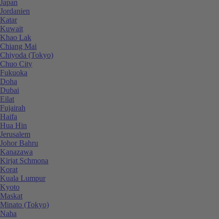
Japan
Jordanien
Katar
Kuwait
Khao Lak
Chiang Mai
Chiyoda (Tokyo)
Chuo City
Fukuoka
Doha
Dubai
Eilat
Fujairah
Haifa
Hua Hin
Jerusalem
Johor Bahru
Kanazawa
Kirjat Schmona
Korat
Kuala Lumpur
Kyoto
Maskat
Minato (Tokyo)
Naha