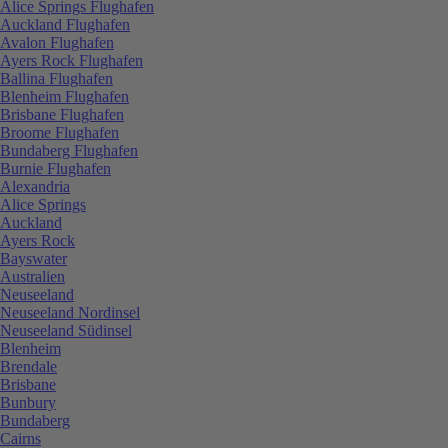
Alice Springs Flughafen
Auckland Flughafen
Avalon Flughafen
Ayers Rock Flughafen
Ballina Flughafen
Blenheim Flughafen
Brisbane Flughafen
Broome Flughafen
Bundaberg Flughafen
Burnie Flughafen
Alexandria
Alice Springs
Auckland
Ayers Rock
Bayswater
Australien
Neuseeland
Neuseeland Nordinsel
Neuseeland Südinsel
Blenheim
Brendale
Brisbane
Bunbury
Bundaberg
Cairns