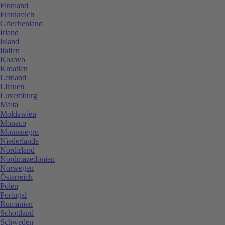
Finnland
Frankreich
Griechenland
Irland
Island
Italien
Kosovo
Kroatien
Lettland
Litauen
Luxemburg
Malta
Moldawien
Monaco
Montenegro
Niederlande
Nordirland
Nordmazedonien
Norwegen
Österreich
Polen
Portugal
Rumänien
Schottland
Schweden