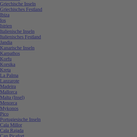
Griechische Inseln
Griechisches Festland
Ibiza
Ios
Istrien
Italienische Inseln
Italienisches Festland
Jandia
Kanarische Inseln
Karpathos
Korfu
Korsika
Kreta
La Palma
Lanzarote
Madeira
Mallorca
Malta (Insel)
Menorca
Mykonos
Pico
Portugiesische Inseln
Cala Millor
Cala Rajada
Can Picafort