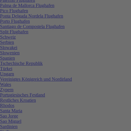
Palermo Flughafen
Palma de Mallorca Flughafen
Pico Flughafen
Ponta Delgada Nordela Flughafen
Porto Flughafen
Santiago de Compostela Flughafen
Split Flughafen
Schweiz
Serbien
Slowakei
Slowenien
Spanien
Tschechische Republik
Türkei
Ungarn
Vereinigtes Königreich und Nordirland
Wales
Zypern
Portugiesisches Festland
Restliches Kroatien
Rhodos
Santa Maria
Sao Jorge
Sao Miguel
Sardinien