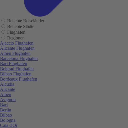
Beliebte Reiseländer
Beliebte Städte
Flughäfen
Regionen
Ajaccio Flughafen
Alicante Flughafen
Athen Flughafen
Barcelona Flughafen
Bari Flughafen
Belgrad Flughafen
Bilbao Flughafen
Bordeaux Flughafen
Alcudia
Alicante
Athen
Avignon
Bari
Berlin
Bilbao
Bologna
Cala d'Or