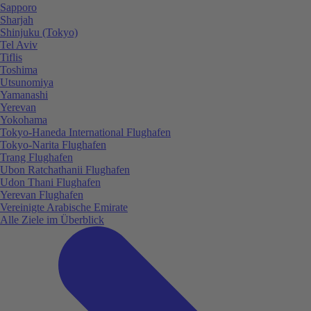
Sapporo
Sharjah
Shinjuku (Tokyo)
Tel Aviv
Tiflis
Toshima
Utsunomiya
Yamanashi
Yerevan
Yokohama
Tokyo-Haneda International Flughafen
Tokyo-Narita Flughafen
Trang Flughafen
Ubon Ratchathanii Flughafen
Udon Thani Flughafen
Yerevan Flughafen
Vereinigte Arabische Emirate
Alle Ziele im Überblick