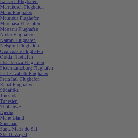
Lanseria Flughafen
Marrakesch Flughafen
Maun Flughafen
Mauritius Flughafen
Mombasa Flughafen
Monastir Flughafen
Nador Flughafen
Nairobi Flughafen
Nelspruit Flughafen
Ouarzazate Flughafen
Oujda Flughafen
Phalaborwa Flughafen
Pietermaritzburg Flughafen
Port Elizabeth Flughafen
Praia Intl. Flughafen
Rabat Flughafen
Südafrika
Tanzania
Tunesien
Zimbabwe
Djerba
Mahe Island
Sansibar
Santa Maria do Sal
Sheikh Zayed