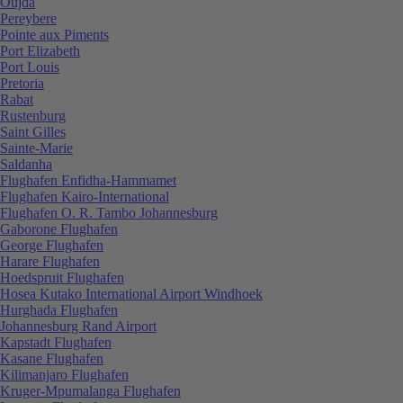
Oujda
Pereybere
Pointe aux Piments
Port Elizabeth
Port Louis
Pretoria
Rabat
Rustenburg
Saint Gilles
Sainte-Marie
Saldanha
Flughafen Enfidha-Hammamet
Flughafen Kairo-International
Flughafen O. R. Tambo Johannesburg
Gaborone Flughafen
George Flughafen
Harare Flughafen
Hoedspruit Flughafen
Hosea Kutako International Airport Windhoek
Hurghada Flughafen
Johannesburg Rand Airport
Kapstadt Flughafen
Kasane Flughafen
Kilimanjaro Flughafen
Kruger-Mpumalanga Flughafen