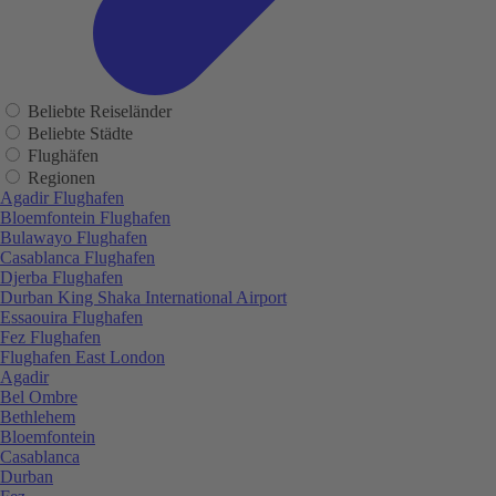
Beliebte Reiseländer
Beliebte Städte
Flughäfen
Regionen
Agadir Flughafen
Bloemfontein Flughafen
Bulawayo Flughafen
Casablanca Flughafen
Djerba Flughafen
Durban King Shaka International Airport
Essaouira Flughafen
Fez Flughafen
Flughafen East London
Agadir
Bel Ombre
Bethlehem
Bloemfontein
Casablanca
Durban