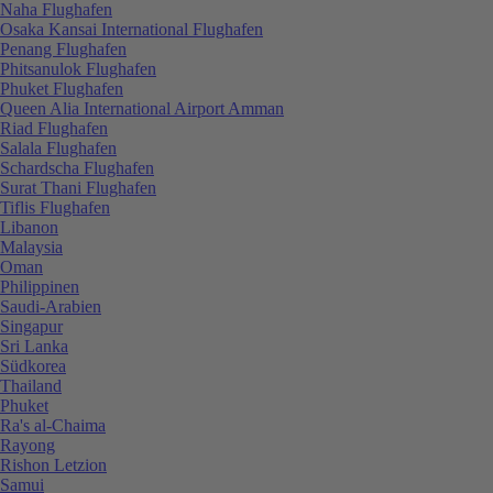
Naha Flughafen
Osaka Kansai International Flughafen
Penang Flughafen
Phitsanulok Flughafen
Phuket Flughafen
Queen Alia International Airport Amman
Riad Flughafen
Salala Flughafen
Schardscha Flughafen
Surat Thani Flughafen
Tiflis Flughafen
Libanon
Malaysia
Oman
Philippinen
Saudi-Arabien
Singapur
Sri Lanka
Südkorea
Thailand
Phuket
Ra's al-Chaima
Rayong
Rishon Letzion
Samui