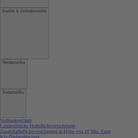
Karibik & Zentralamerika
Nordamerika
Südamerika
Vollkaskoschutz
Landesübliche Haftpflichtversicherung
Zusatzhaftpflichtversicherung in Höhe von 10 Mio. Euro
Kfz-Diebstahlschutz