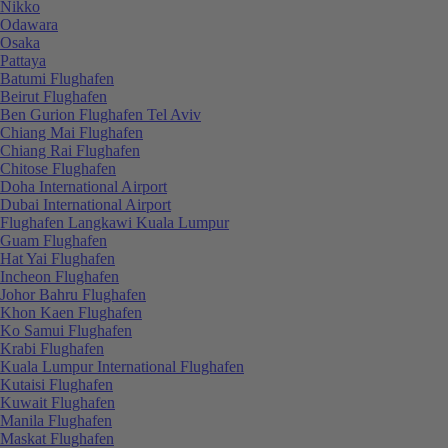
Nikko
Odawara
Osaka
Pattaya
Batumi Flughafen
Beirut Flughafen
Ben Gurion Flughafen Tel Aviv
Chiang Mai Flughafen
Chiang Rai Flughafen
Chitose Flughafen
Doha International Airport
Dubai International Airport
Flughafen Langkawi Kuala Lumpur
Guam Flughafen
Hat Yai Flughafen
Incheon Flughafen
Johor Bahru Flughafen
Khon Kaen Flughafen
Ko Samui Flughafen
Krabi Flughafen
Kuala Lumpur International Flughafen
Kutaisi Flughafen
Kuwait Flughafen
Manila Flughafen
Maskat Flughafen