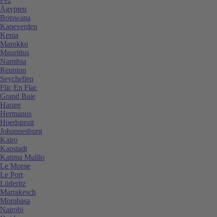
Fez
Ägypten
Botswana
Kapeverden
Kenia
Marokko
Mauritius
Namibia
Reunion
Seychellen
Flic En Flac
Grand Baie
Harare
Hermanus
Hoedspruit
Johannesburg
Kairo
Kapstadt
Katima Mulilo
Le Morne
Le Port
Lüderitz
Marrakesch
Mombasa
Nairobi