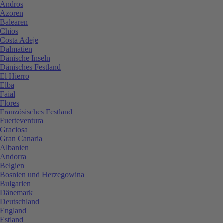
Andros
Azoren
Balearen
Chios
Costa Adeje
Dalmatien
Dänische Inseln
Dänisches Festland
El Hierro
Elba
Faial
Flores
Französisches Festland
Fuerteventura
Graciosa
Gran Canaria
Albanien
Andorra
Belgien
Bosnien und Herzegowina
Bulgarien
Dänemark
Deutschland
England
Estland