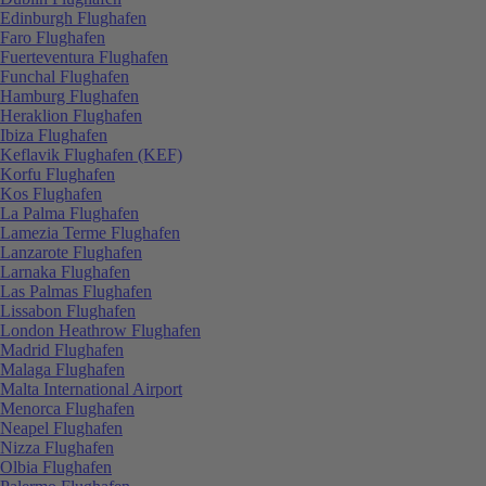
Edinburgh Flughafen
Faro Flughafen
Fuerteventura Flughafen
Funchal Flughafen
Hamburg Flughafen
Heraklion Flughafen
Ibiza Flughafen
Keflavik Flughafen (KEF)
Korfu Flughafen
Kos Flughafen
La Palma Flughafen
Lamezia Terme Flughafen
Lanzarote Flughafen
Larnaka Flughafen
Las Palmas Flughafen
Lissabon Flughafen
London Heathrow Flughafen
Madrid Flughafen
Malaga Flughafen
Malta International Airport
Menorca Flughafen
Neapel Flughafen
Nizza Flughafen
Olbia Flughafen