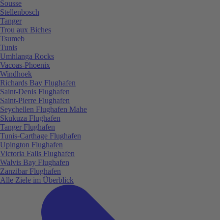
Sousse
Stellenbosch
Tanger
Trou aux Biches
Tsumeb
Tunis
Umhlanga Rocks
Vacoas-Phoenix
Windhoek
Richards Bay Flughafen
Saint-Denis Flughafen
Saint-Pierre Flughafen
Seychellen Flughafen Mahe
Skukuza Flughafen
Tanger Flughafen
Tunis-Carthage Flughafen
Upington Flughafen
Victoria Falls Flughafen
Walvis Bay Flughafen
Zanzibar Flughafen
Alle Ziele im Überblick