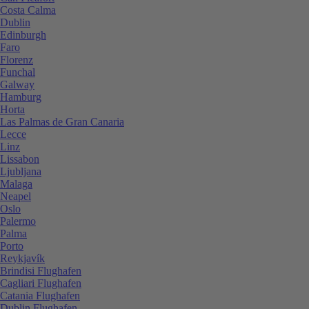
Costa Calma
Dublin
Edinburgh
Faro
Florenz
Funchal
Galway
Hamburg
Horta
Las Palmas de Gran Canaria
Lecce
Linz
Lissabon
Ljubljana
Malaga
Neapel
Oslo
Palermo
Palma
Porto
Reykjavík
Brindisi Flughafen
Cagliari Flughafen
Catania Flughafen
Dublin Flughafen