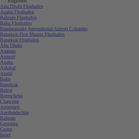
Regionen
Abu Dhabi Flughafen
Aqaba Flughafen
Bahrain Flughafen
Baku Flughafen
Bandaranaike International Airport Colombo
Bangkok-Don Muang Flughafen
Bangkok Flughafen
Abu Dhabi
Amman
Aomori
Aqaba
Ashdod
Atami
Baku
Bangkok
Beirut
Beerscheba
Chaweng
Armenien
Aserbaidschan
Bahrain
Georgien
Guam
Israel