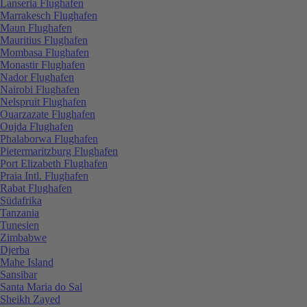
Lanseria Flughafen
Marrakesch Flughafen
Maun Flughafen
Mauritius Flughafen
Mombasa Flughafen
Monastir Flughafen
Nador Flughafen
Nairobi Flughafen
Nelspruit Flughafen
Ouarzazate Flughafen
Oujda Flughafen
Phalaborwa Flughafen
Pietermaritzburg Flughafen
Port Elizabeth Flughafen
Praia Intl. Flughafen
Rabat Flughafen
Südafrika
Tanzania
Tunesien
Zimbabwe
Djerba
Mahe Island
Sansibar
Santa Maria do Sal
Sheikh Zayed