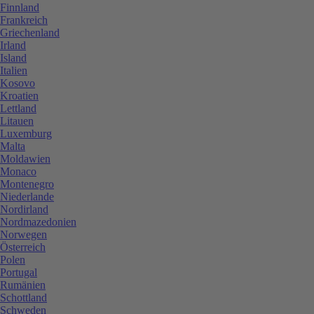
Finnland
Frankreich
Griechenland
Irland
Island
Italien
Kosovo
Kroatien
Lettland
Litauen
Luxemburg
Malta
Moldawien
Monaco
Montenegro
Niederlande
Nordirland
Nordmazedonien
Norwegen
Österreich
Polen
Portugal
Rumänien
Schottland
Schweden