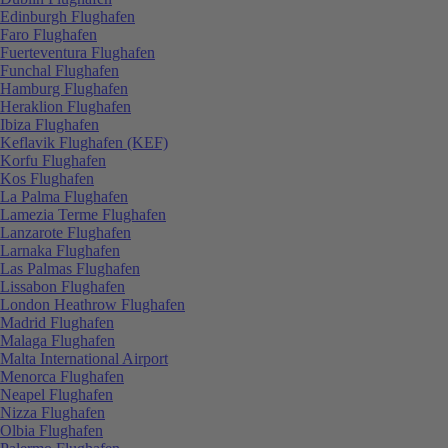
Edinburgh Flughafen
Faro Flughafen
Fuerteventura Flughafen
Funchal Flughafen
Hamburg Flughafen
Heraklion Flughafen
Ibiza Flughafen
Keflavik Flughafen (KEF)
Korfu Flughafen
Kos Flughafen
La Palma Flughafen
Lamezia Terme Flughafen
Lanzarote Flughafen
Larnaka Flughafen
Las Palmas Flughafen
Lissabon Flughafen
London Heathrow Flughafen
Madrid Flughafen
Malaga Flughafen
Malta International Airport
Menorca Flughafen
Neapel Flughafen
Nizza Flughafen
Olbia Flughafen