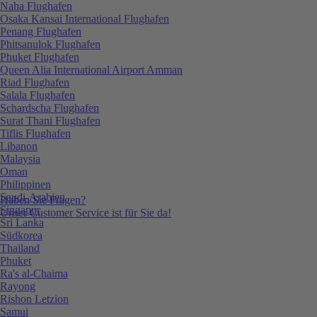
Naha Flughafen
Osaka Kansai International Flughafen
Penang Flughafen
Phitsanulok Flughafen
Phuket Flughafen
Queen Alia International Airport Amman
Riad Flughafen
Salala Flughafen
Schardscha Flughafen
Surat Thani Flughafen
Tiflis Flughafen
Libanon
Malaysia
Oman
Philippinen
Saudi-Arabien
Haben Sie Fragen?
Singapur
Unser Customer Service ist für Sie da!
Sri Lanka
Südkorea
Thailand
Phuket
Ra's al-Chaima
Rayong
Rishon Letzion
Samui