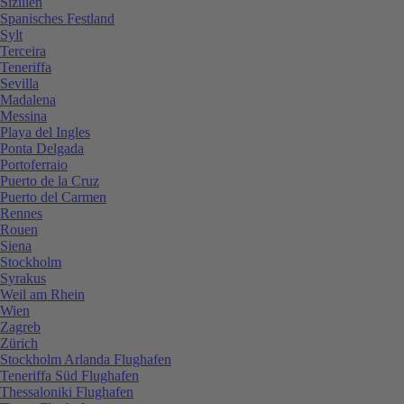
Sizilien
Spanisches Festland
Sylt
Terceira
Teneriffa
Sevilla
Madalena
Messina
Playa del Ingles
Ponta Delgada
Portoferraio
Puerto de la Cruz
Puerto del Carmen
Rennes
Rouen
Siena
Stockholm
Syrakus
Weil am Rhein
Wien
Zagreb
Zürich
Stockholm Arlanda Flughafen
Teneriffa Süd Flughafen
Thessaloniki Flughafen