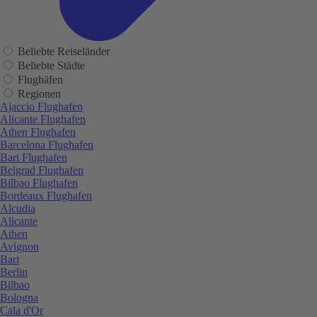
Beliebte Reiseländer
Beliebte Städte
Flughäfen
Regionen
Ajaccio Flughafen
Alicante Flughafen
Athen Flughafen
Barcelona Flughafen
Bari Flughafen
Belgrad Flughafen
Bilbao Flughafen
Bordeaux Flughafen
Alcudia
Alicante
Athen
Avignon
Bari
Berlin
Bilbao
Bologna
Cala d'Or