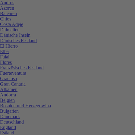
Andros
Azoren
Balearen
Chios
Costa Adeje
Dalmatien
Dänische Inseln
Dänisches Festland
El Hierro
Elba
Faial
Flores
Französisches Festland
Fuerteventura
Graciosa
Gran Canaria
Albanien
Andorra
Belgien
Bosnien und Herzegowina
Bulgarien
Dänemark
Deutschland
England
Estland