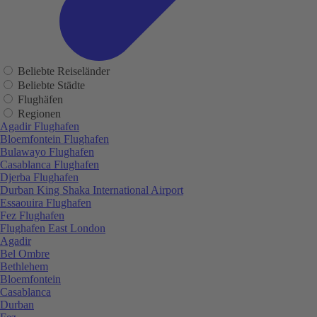
Beliebte Reiseländer
Beliebte Städte
Flughäfen
Regionen
Agadir Flughafen
Bloemfontein Flughafen
Bulawayo Flughafen
Casablanca Flughafen
Djerba Flughafen
Durban King Shaka International Airport
Essaouira Flughafen
Fez Flughafen
Flughafen East London
Agadir
Bel Ombre
Bethlehem
Bloemfontein
Casablanca
Durban