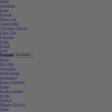
Japan
Jordanien
Katar
Kuwait
Khao Lak
Chiang Mai
Chiyoda (Tokyo)
Chuo City
Fukuoka
Doha
Dubai
Eilat
Kontakt
Fujairah
Schließen
Haifa
Hua Hin
Jerusalem
Johor Bahru
Kanazawa
Kirjat Schmona
Korat
Kuala Lumpur
Kyoto
Maskat
Minato (Tokyo)
Naha