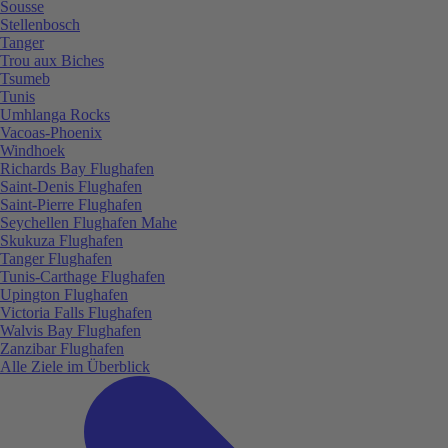
Sousse
Stellenbosch
Tanger
Trou aux Biches
Tsumeb
Tunis
Umhlanga Rocks
Vacoas-Phoenix
Windhoek
Richards Bay Flughafen
Saint-Denis Flughafen
Saint-Pierre Flughafen
Seychellen Flughafen Mahe
Skukuza Flughafen
Tanger Flughafen
Tunis-Carthage Flughafen
Upington Flughafen
Victoria Falls Flughafen
Walvis Bay Flughafen
Zanzibar Flughafen
Alle Ziele im Überblick