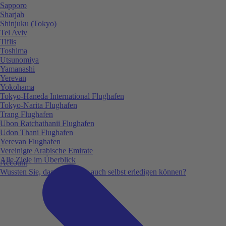
Sapporo
Sharjah
Shinjuku (Tokyo)
Tel Aviv
Tiflis
Toshima
Utsunomiya
Yamanashi
Yerevan
Yokohama
Tokyo-Haneda International Flughafen
Tokyo-Narita Flughafen
Trang Flughafen
Ubon Ratchathanii Flughafen
Udon Thani Flughafen
Yerevan Flughafen
Vereinigte Arabische Emirate
Alle Ziele im Überblick
Account
Wussten Sie, dass Sie vieles auch selbst erledigen können?