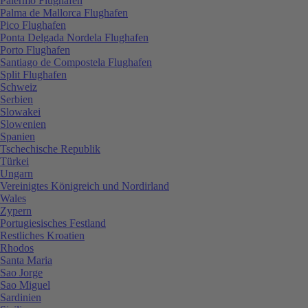
Palermo Flughafen
Palma de Mallorca Flughafen
Pico Flughafen
Ponta Delgada Nordela Flughafen
Porto Flughafen
Santiago de Compostela Flughafen
Split Flughafen
Schweiz
Serbien
Slowakei
Slowenien
Spanien
Tschechische Republik
Türkei
Ungarn
Vereinigtes Königreich und Nordirland
Wales
Zypern
Portugiesisches Festland
Restliches Kroatien
Rhodos
Santa Maria
Sao Jorge
Sao Miguel
Sardinien