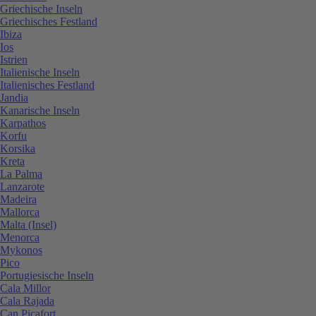
Griechische Inseln
Griechisches Festland
Ibiza
Ios
Istrien
Italienische Inseln
Italienisches Festland
Jandia
Kanarische Inseln
Karpathos
Korfu
Korsika
Kreta
La Palma
Lanzarote
Madeira
Mallorca
Malta (Insel)
Menorca
Mykonos
Pico
Portugiesische Inseln
Cala Millor
Cala Rajada
Can Picafort