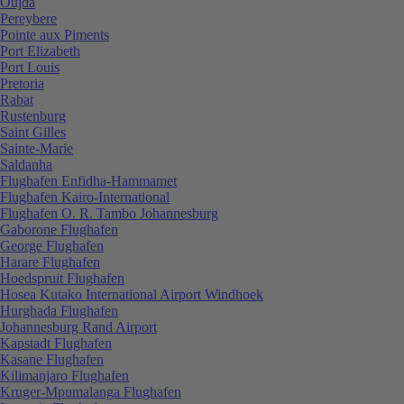
Oujda
Pereybere
Pointe aux Piments
Port Elizabeth
Port Louis
Pretoria
Rabat
Rustenburg
Saint Gilles
Sainte-Marie
Saldanha
Flughafen Enfidha-Hammamet
Flughafen Kairo-International
Flughafen O. R. Tambo Johannesburg
Gaborone Flughafen
George Flughafen
Harare Flughafen
Hoedspruit Flughafen
Hosea Kutako International Airport Windhoek
Hurghada Flughafen
Johannesburg Rand Airport
Kapstadt Flughafen
Kasane Flughafen
Kilimanjaro Flughafen
Kruger-Mpumalanga Flughafen