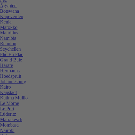
Fez
Ägypten
Botswana
Kapeverden
Kenia
Marokko
Mauritius
Namibia
Reunion
Seychellen
Flic En Flac
Grand Baie
Harare
Hermanus
Hoedspruit
Johannesburg
Kairo
Kapstadt
Katima Mulilo
Le Morne
Le Port
Lüderitz
Marrakesch
Mombasa
Nairobi