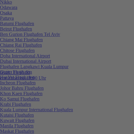
Nikko
Odawara
Osaka
Pattaya
Batumi Flughafen
Beirut Flughafen
Ben Gurion Flughafen Tel Aviv
Chiang Mai Flughafen
Chiang Rai Flughafen
Chitose Flughafen
Doha International Airport
Dubai International Airport
Flughafen Langkawi Kuala Lumpur
Guam Flughafen
0848 / 19 96 00
Hat Yai Flughafen
erreichbar bis 18:00 Uhr
Incheon Flughafen
Johor Bahru Flughafen
Khon Kaen Flughafen
Ko Samui Flughafen
Krabi Flughafen
Kuala Lumpur International Flughafen
Kutaisi Flughafen
Kuwait Flughafen
Manila Flughafen
Maskat Flughafen