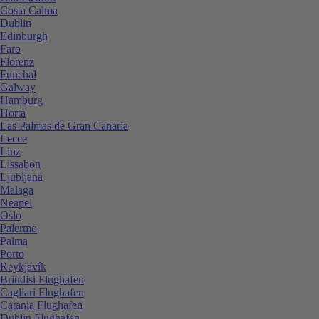
Costa Calma
Dublin
Edinburgh
Faro
Florenz
Funchal
Galway
Hamburg
Horta
Las Palmas de Gran Canaria
Lecce
Linz
Lissabon
Ljubljana
Malaga
Neapel
Oslo
Palermo
Palma
Porto
Reykjavík
Brindisi Flughafen
Cagliari Flughafen
Catania Flughafen
Dublin Flughafen