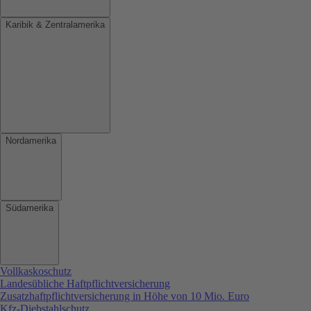
Karibik & Zentralamerika
Nordamerika
Südamerika
Vollkaskoschutz
Landesübliche Haftpflichtversicherung
Zusatzhaftpflichtversicherung in Höhe von 10 Mio. Euro
Kfz-Diebstahlschutz