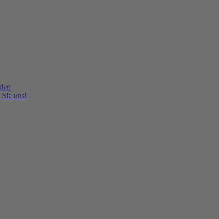
lden
 Sie uns!