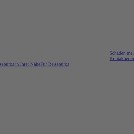
Schaden me
Kontaktieren
sebüros in Ihrer Nähe
Für Reisebüros