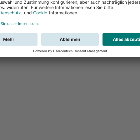
Feedback
Sie haben Fr
Buchung?