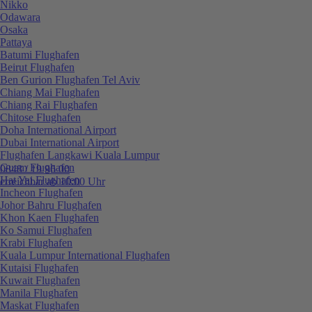
Nikko
Odawara
Osaka
Pattaya
Batumi Flughafen
Beirut Flughafen
Ben Gurion Flughafen Tel Aviv
Chiang Mai Flughafen
Chiang Rai Flughafen
Chitose Flughafen
Doha International Airport
Dubai International Airport
Flughafen Langkawi Kuala Lumpur
Guam Flughafen
0848 / 19 96 00
Hat Yai Flughafen
erreichbar ab 10:00 Uhr
Incheon Flughafen
Johor Bahru Flughafen
Khon Kaen Flughafen
Ko Samui Flughafen
Krabi Flughafen
Kuala Lumpur International Flughafen
Kutaisi Flughafen
Kuwait Flughafen
Manila Flughafen
Maskat Flughafen