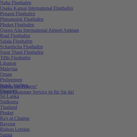
Naha Flughafen
Osaka Kansai International Flughafen
Penang Flughafen
Phitsanulok Flughafen
Phuket Flughafen
Queen Alia International Airport Amman
Riad Flughafen
Salala Flughafen
Schardscha Flughafen
Surat Thani Flughafen
Tiflis Flughafen
Libanon
Malaysia
Oman
Philippinen
Saudi-Arabien
Haben Sie Fragen?
Singapur
Unser Customer Service ist für Sie da!
Sri Lanka
Südkorea
Thailand
Phuket
Ra's al-Chaima
Rayong
Rishon Letzion
Samui