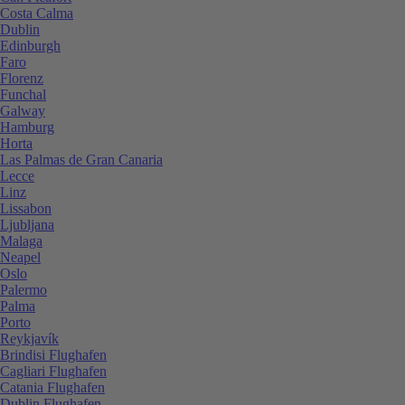
Costa Calma
Dublin
Edinburgh
Faro
Florenz
Funchal
Galway
Hamburg
Horta
Las Palmas de Gran Canaria
Lecce
Linz
Lissabon
Ljubljana
Malaga
Neapel
Oslo
Palermo
Palma
Porto
Reykjavík
Brindisi Flughafen
Cagliari Flughafen
Catania Flughafen
Dublin Flughafen