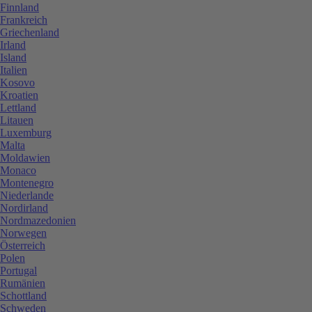
Finnland
Frankreich
Griechenland
Irland
Island
Italien
Kosovo
Kroatien
Lettland
Litauen
Luxemburg
Malta
Moldawien
Monaco
Montenegro
Niederlande
Nordirland
Nordmazedonien
Norwegen
Österreich
Polen
Portugal
Rumänien
Schottland
Schweden