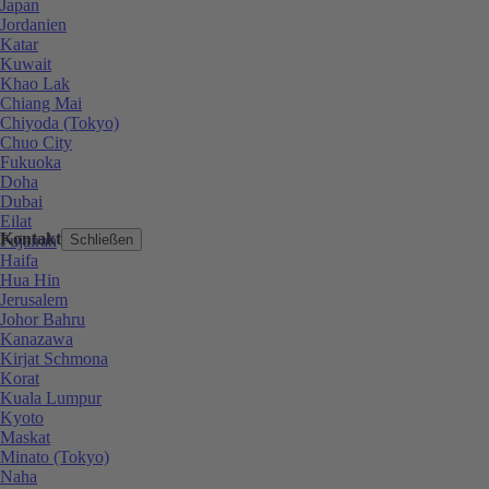
Japan
Jordanien
Katar
Kuwait
Khao Lak
Chiang Mai
Chiyoda (Tokyo)
Chuo City
Fukuoka
Doha
Dubai
Eilat
Kontakt
Fujairah
Schließen
Haifa
Hua Hin
Jerusalem
Johor Bahru
Kanazawa
Kirjat Schmona
Korat
Kuala Lumpur
Kyoto
Maskat
Minato (Tokyo)
Naha