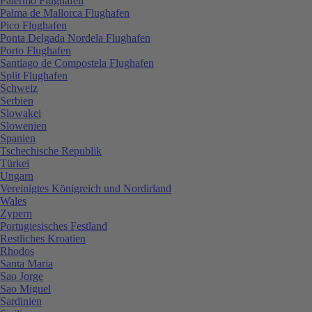
Palermo Flughafen
Palma de Mallorca Flughafen
Pico Flughafen
Ponta Delgada Nordela Flughafen
Porto Flughafen
Santiago de Compostela Flughafen
Split Flughafen
Schweiz
Serbien
Slowakei
Slowenien
Spanien
Tschechische Republik
Türkei
Ungarn
Vereinigtes Königreich und Nordirland
Wales
Zypern
Portugiesisches Festland
Restliches Kroatien
Rhodos
Santa Maria
Sao Jorge
Sao Miguel
Sardinien