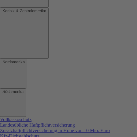
Karibik & Zentralamerika
Nordamerika
Südamerika
Vollkaskoschutz
Landesübliche Haftpflichtversicherung
Zusatzhaftpflichtversicherung in Höhe von 10 Mio. Euro
Kfz-Diebstahlschutz