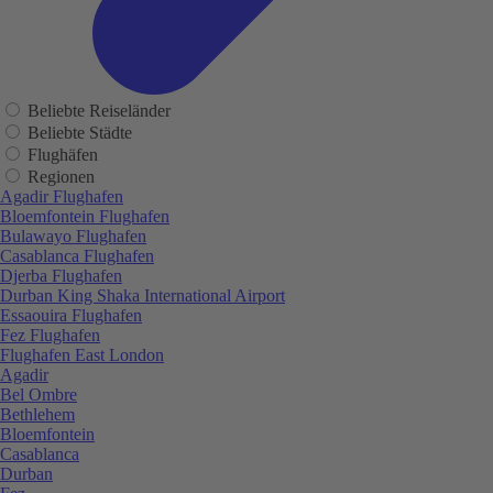
Beliebte Reiseländer
Beliebte Städte
Flughäfen
Regionen
Agadir Flughafen
Bloemfontein Flughafen
Bulawayo Flughafen
Casablanca Flughafen
Djerba Flughafen
Durban King Shaka International Airport
Essaouira Flughafen
Fez Flughafen
Flughafen East London
Agadir
Bel Ombre
Bethlehem
Bloemfontein
Casablanca
Durban