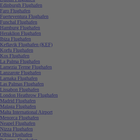
Edinburgh Flughafen
Faro Flughafen
Fuerteventura Flughafen
Funchal Flughafen
Hamburg Flughafen
Heraklion Flughafen
Ibiza Flughafen
Keflavik Flughafen (KEF)
Korfu Flughafen
Kos Flughafen
La Palma Flughafen
Lamezia Terme Flughafen
Lanzarote Flughafen
Larnaka Flughafen
Las Palmas Flughafen
Lissabon Flughafen
London Heathrow Flughafen
Madrid Flughafen
Malaga Flughafen
Malta International Airport
Menorca Flughafen
Neapel Flughafen
Nizza Flughafen
Olbia Flughafen