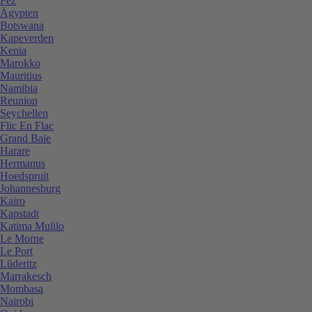
Fez
Ägypten
Botswana
Kapeverden
Kenia
Marokko
Mauritius
Namibia
Reunion
Seychellen
Flic En Flac
Grand Baie
Harare
Hermanus
Hoedspruit
Johannesburg
Kairo
Kapstadt
Katima Mulilo
Le Morne
Le Port
Lüderitz
Marrakesch
Mombasa
Nairobi