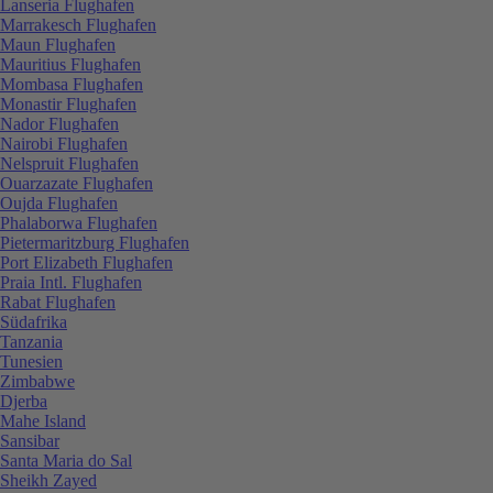
Lanseria Flughafen
Marrakesch Flughafen
Maun Flughafen
Mauritius Flughafen
Mombasa Flughafen
Monastir Flughafen
Nador Flughafen
Nairobi Flughafen
Nelspruit Flughafen
Ouarzazate Flughafen
Oujda Flughafen
Phalaborwa Flughafen
Pietermaritzburg Flughafen
Port Elizabeth Flughafen
Praia Intl. Flughafen
Rabat Flughafen
Südafrika
Tanzania
Tunesien
Zimbabwe
Djerba
Mahe Island
Sansibar
Santa Maria do Sal
Sheikh Zayed