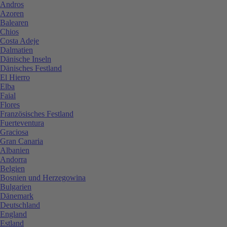
Andros
Azoren
Balearen
Chios
Costa Adeje
Dalmatien
Dänische Inseln
Dänisches Festland
El Hierro
Elba
Faial
Flores
Französisches Festland
Fuerteventura
Graciosa
Gran Canaria
Albanien
Andorra
Belgien
Bosnien und Herzegowina
Bulgarien
Dänemark
Deutschland
England
Estland