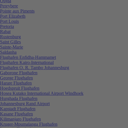
Oujda
Pereybere
Pointe aux Piments
Port Elizabeth
Port Louis
Pretoria
Rabat
Rustenburg
Saint Gilles
Sainte-Marie
Saldanha
Flughafen Enfidha-Hammamet
Flughafen Kairo-International
Flughafen O. R. Tambo Johannesburg
Gaborone Flughafen
George Flughafen
Harare Flughafen
Hoedspruit Flughafen
Hosea Kutako International Airport Windhoek
Hurghada Flughafen
Johannesburg Rand Airport
Kapstadt Flughafen
Kasane Flughafen
Kilimanjaro Flughafen
Kruger-Mpumalanga Flughafen