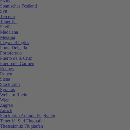
Sizilien
Spanisches Festland
Sylt
Terceira
Teneriffa
Sevilla
Madalena
Messina
Playa del Ingles
Ponta Delgada
Portoferraio
Puerto de la Cruz
Puerto del Carmen
Rennes
Rouen
Siena
Stockholm
Syrakus
Weil am Rhein
Wien
Zagreb
Zürich
Stockholm Arlanda Flughafen
Teneriffa Süd Flughafen
Thessaloniki Flughafen