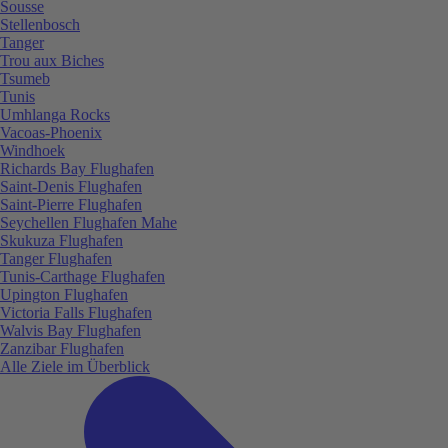
Sousse
Stellenbosch
Tanger
Trou aux Biches
Tsumeb
Tunis
Umhlanga Rocks
Vacoas-Phoenix
Windhoek
Richards Bay Flughafen
Saint-Denis Flughafen
Saint-Pierre Flughafen
Seychellen Flughafen Mahe
Skukuza Flughafen
Tanger Flughafen
Tunis-Carthage Flughafen
Upington Flughafen
Victoria Falls Flughafen
Walvis Bay Flughafen
Zanzibar Flughafen
Alle Ziele im Überblick