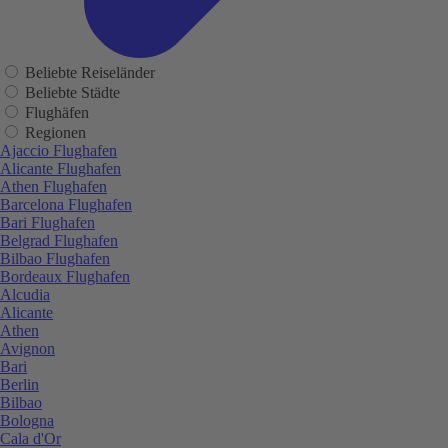
Beliebte Reiseländer
Beliebte Städte
Flughäfen
Regionen
Ajaccio Flughafen
Alicante Flughafen
Athen Flughafen
Barcelona Flughafen
Bari Flughafen
Belgrad Flughafen
Bilbao Flughafen
Bordeaux Flughafen
Alcudia
Alicante
Athen
Avignon
Bari
Berlin
Bilbao
Bologna
Cala d'Or