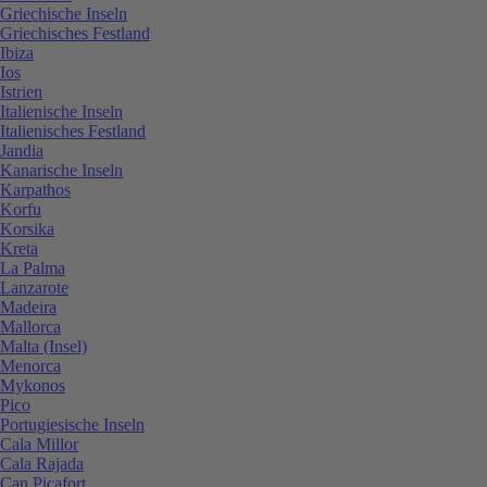
Griechische Inseln
Griechisches Festland
Ibiza
Ios
Istrien
Italienische Inseln
Italienisches Festland
Jandia
Kanarische Inseln
Karpathos
Korfu
Korsika
Kreta
La Palma
Lanzarote
Madeira
Mallorca
Malta (Insel)
Menorca
Mykonos
Pico
Portugiesische Inseln
Cala Millor
Cala Rajada
Can Picafort