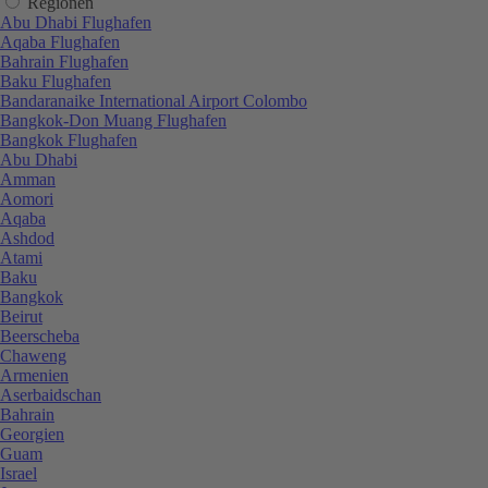
Regionen
Abu Dhabi Flughafen
Aqaba Flughafen
Bahrain Flughafen
Baku Flughafen
Bandaranaike International Airport Colombo
Bangkok-Don Muang Flughafen
Bangkok Flughafen
Abu Dhabi
Amman
Aomori
Aqaba
Ashdod
Atami
Baku
Bangkok
Beirut
Beerscheba
Chaweng
Armenien
Aserbaidschan
Bahrain
Georgien
Guam
Israel