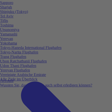
Sapporo
Sharjah
Shinjuku (Tokyo)
Tel Aviv
Tiflis
Toshima
Utsunomiya
Yamanashi
Yerevan
Yokohama
Tokyo-Haneda International Flughafen
Tokyo-Narita Flughafen
Trang Flughafen
Ubon Ratchathanii Flughafen
Udon Thani Flughafen
Yerevan Flughafen
Vereinigte Arabische Emirate
Alle Ziele im Überblick
Account
Wussten Sie, dass Sie vieles auch selbst erledigen können?