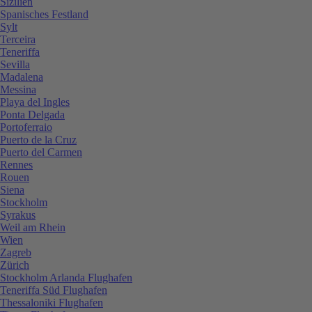
Sizilien
Spanisches Festland
Sylt
Terceira
Teneriffa
Sevilla
Madalena
Messina
Playa del Ingles
Ponta Delgada
Portoferraio
Puerto de la Cruz
Puerto del Carmen
Rennes
Rouen
Siena
Stockholm
Syrakus
Weil am Rhein
Wien
Zagreb
Zürich
Stockholm Arlanda Flughafen
Teneriffa Süd Flughafen
Thessaloniki Flughafen