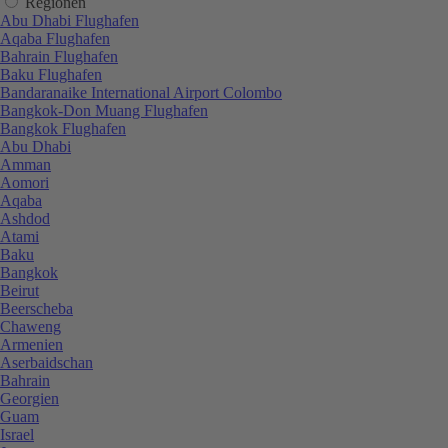
Regionen
Abu Dhabi Flughafen
Aqaba Flughafen
Bahrain Flughafen
Baku Flughafen
Bandaranaike International Airport Colombo
Bangkok-Don Muang Flughafen
Bangkok Flughafen
Abu Dhabi
Amman
Aomori
Aqaba
Ashdod
Atami
Baku
Bangkok
Beirut
Beerscheba
Chaweng
Armenien
Aserbaidschan
Bahrain
Georgien
Guam
Israel