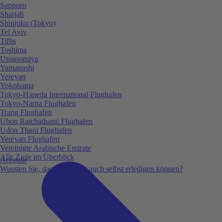
Sapporo
Sharjah
Shinjuku (Tokyo)
Tel Aviv
Tiflis
Toshima
Utsunomiya
Yamanashi
Yerevan
Yokohama
Tokyo-Haneda International Flughafen
Tokyo-Narita Flughafen
Trang Flughafen
Ubon Ratchathanii Flughafen
Udon Thani Flughafen
Yerevan Flughafen
Vereinigte Arabische Emirate
Alle Ziele im Überblick
Account
Wussten Sie, dass Sie vieles auch selbst erledigen können?