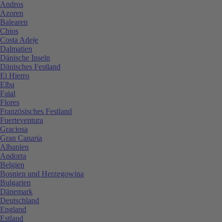
Andros
Azoren
Balearen
Chios
Costa Adeje
Dalmatien
Dänische Inseln
Dänisches Festland
El Hierro
Elba
Faial
Flores
Französisches Festland
Fuerteventura
Graciosa
Gran Canaria
Albanien
Andorra
Belgien
Bosnien und Herzegowina
Bulgarien
Dänemark
Deutschland
England
Estland