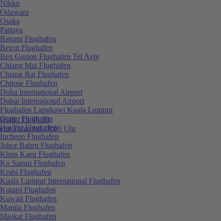
Nikko
Odawara
Osaka
Pattaya
Batumi Flughafen
Beirut Flughafen
Ben Gurion Flughafen Tel Aviv
Chiang Mai Flughafen
Chiang Rai Flughafen
Chitose Flughafen
Doha International Airport
Dubai International Airport
Flughafen Langkawi Kuala Lumpur
Guam Flughafen
0848 / 19 96 00
Hat Yai Flughafen
erreichbar bis 18:00 Uhr
Incheon Flughafen
Johor Bahru Flughafen
Khon Kaen Flughafen
Ko Samui Flughafen
Krabi Flughafen
Kuala Lumpur International Flughafen
Kutaisi Flughafen
Kuwait Flughafen
Manila Flughafen
Maskat Flughafen