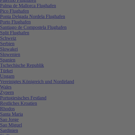
Palermo Flughafen
Palma de Mallorca Flughafen
Pico Flughafen
Ponta Delgada Nordela Flughafen
Porto Flughafen
Santiago de Compostela Flughafen
Split Flughafen
Schweiz
Serbien
Slowakei
Slowenien
Spanien
Tschechische Republik
Türkei
Ungarn
Vereinigtes Königreich und Nordirland
Wales
Zypern
Portugiesisches Festland
Restliches Kroatien
Rhodos
Santa Maria
Sao Jorge
Sao Miguel
Sardinien