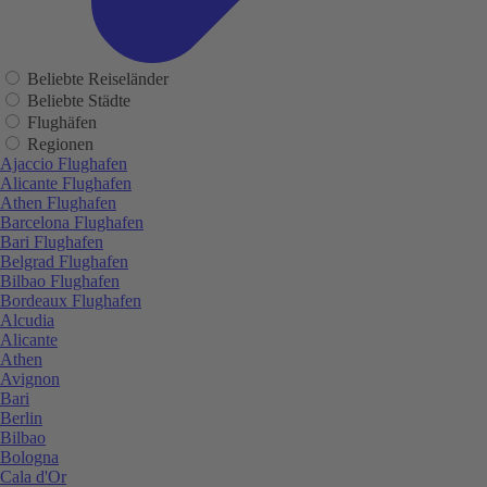
Beliebte Reiseländer
Beliebte Städte
Flughäfen
Regionen
Ajaccio Flughafen
Alicante Flughafen
Athen Flughafen
Barcelona Flughafen
Bari Flughafen
Belgrad Flughafen
Bilbao Flughafen
Bordeaux Flughafen
Alcudia
Alicante
Athen
Avignon
Bari
Berlin
Bilbao
Bologna
Cala d'Or