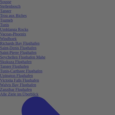
Sousse
Stellenbosch
Tanger
Trou aux Biches
Tsumeb
Tunis
Umhlanga Rocks
Vacoas-Phoenix
Windhoek
Richards Bay Flughafen
Saint-Denis Flughafen
Saint-Pierre Flughafen
Seychellen Flughafen Mahe
Skukuza Flughafen
Tanger Flughafen
Tunis-Carthage Flughafen
Upington Flughafen
Victoria Falls Flughafen
Walvis Bay Flughafen
Zanzibar Flughafen
Alle Ziele im Überblick