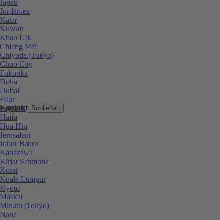
Japan
Jordanien
Katar
Kuwait
Khao Lak
Chiang Mai
Chiyoda (Tokyo)
Chuo City
Fukuoka
Doha
Dubai
Eilat
Kontakt
Fujairah
Schließen
Haifa
Hua Hin
Jerusalem
Johor Bahru
Kanazawa
Kirjat Schmona
Korat
Kuala Lumpur
Kyoto
Maskat
Minato (Tokyo)
Naha