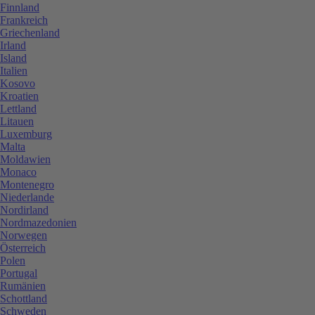
Finnland
Frankreich
Griechenland
Irland
Island
Italien
Kosovo
Kroatien
Lettland
Litauen
Luxemburg
Malta
Moldawien
Monaco
Montenegro
Niederlande
Nordirland
Nordmazedonien
Norwegen
Österreich
Polen
Portugal
Rumänien
Schottland
Schweden