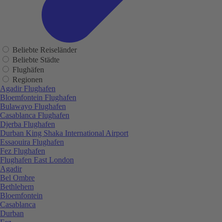
Beliebte Reiseländer
Beliebte Städte
Flughäfen
Regionen
Agadir Flughafen
Bloemfontein Flughafen
Bulawayo Flughafen
Casablanca Flughafen
Djerba Flughafen
Durban King Shaka International Airport
Essaouira Flughafen
Fez Flughafen
Flughafen East London
Agadir
Bel Ombre
Bethlehem
Bloemfontein
Casablanca
Durban