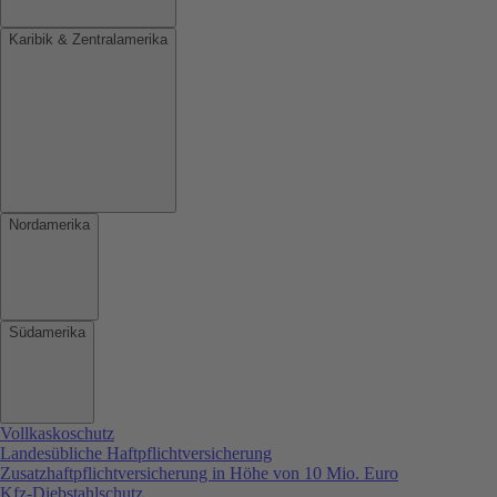
Karibik & Zentralamerika
Nordamerika
Südamerika
Vollkaskoschutz
Landesübliche Haftpflichtversicherung
Zusatzhaftpflichtversicherung in Höhe von 10 Mio. Euro
Kfz-Diebstahlschutz