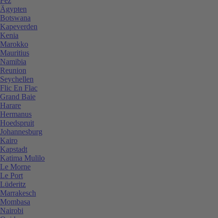
Fez
Ägypten
Botswana
Kapeverden
Kenia
Marokko
Mauritius
Namibia
Reunion
Seychellen
Flic En Flac
Grand Baie
Harare
Hermanus
Hoedspruit
Johannesburg
Kairo
Kapstadt
Katima Mulilo
Le Morne
Le Port
Lüderitz
Marrakesch
Mombasa
Nairobi