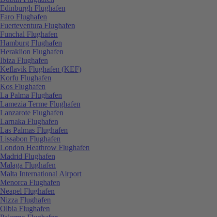
Edinburgh Flughafen
Faro Flughafen
Fuerteventura Flughafen
Funchal Flughafen
Hamburg Flughafen
Heraklion Flughafen
Ibiza Flughafen
Keflavik Flughafen (KEF)
Korfu Flughafen
Kos Flughafen
La Palma Flughafen
Lamezia Terme Flughafen
Lanzarote Flughafen
Larnaka Flughafen
Las Palmas Flughafen
Lissabon Flughafen
London Heathrow Flughafen
Madrid Flughafen
Malaga Flughafen
Malta International Airport
Menorca Flughafen
Neapel Flughafen
Nizza Flughafen
Olbia Flughafen