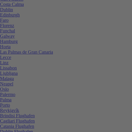
Costa Calma
Dublin
Edinburgh
Faro
Florenz
Funchal
Galway
Hamburg
Horta
Las Palmas de Gran Canaria
Lecce
Linz
Lissabon
Ljubljana
Malaga
Neapel
Oslo
Palermo
Palma
Porto
Reykjavík
Brindisi Flughafen
Cagliari Flughafen
Catania Flughafen
Dublin Flughafen