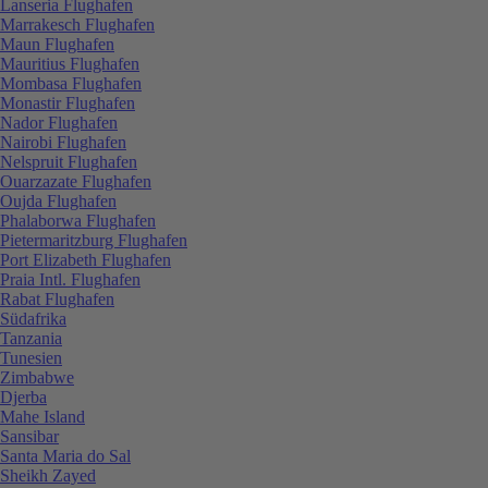
Lanseria Flughafen
Marrakesch Flughafen
Maun Flughafen
Mauritius Flughafen
Mombasa Flughafen
Monastir Flughafen
Nador Flughafen
Nairobi Flughafen
Nelspruit Flughafen
Ouarzazate Flughafen
Oujda Flughafen
Phalaborwa Flughafen
Pietermaritzburg Flughafen
Port Elizabeth Flughafen
Praia Intl. Flughafen
Rabat Flughafen
Südafrika
Tanzania
Tunesien
Zimbabwe
Djerba
Mahe Island
Sansibar
Santa Maria do Sal
Sheikh Zayed