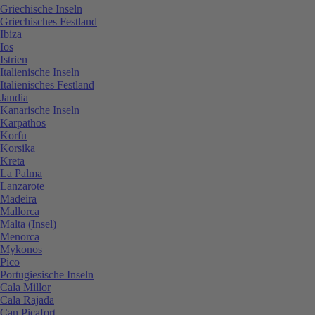
Griechische Inseln
Griechisches Festland
Ibiza
Ios
Istrien
Italienische Inseln
Italienisches Festland
Jandia
Kanarische Inseln
Karpathos
Korfu
Korsika
Kreta
La Palma
Lanzarote
Madeira
Mallorca
Malta (Insel)
Menorca
Mykonos
Pico
Portugiesische Inseln
Cala Millor
Cala Rajada
Can Picafort