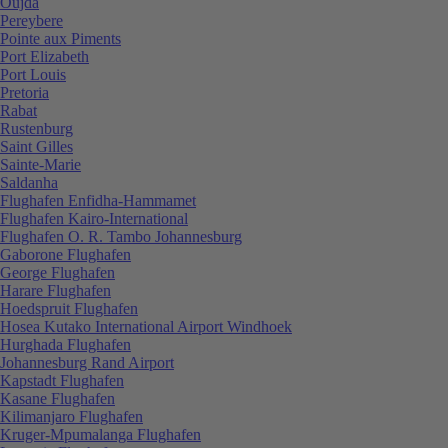
Oujda
Pereybere
Pointe aux Piments
Port Elizabeth
Port Louis
Pretoria
Rabat
Rustenburg
Saint Gilles
Sainte-Marie
Saldanha
Flughafen Enfidha-Hammamet
Flughafen Kairo-International
Flughafen O. R. Tambo Johannesburg
Gaborone Flughafen
George Flughafen
Harare Flughafen
Hoedspruit Flughafen
Hosea Kutako International Airport Windhoek
Hurghada Flughafen
Johannesburg Rand Airport
Kapstadt Flughafen
Kasane Flughafen
Kilimanjaro Flughafen
Kruger-Mpumalanga Flughafen