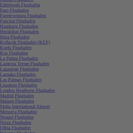
Edinburgh Flughafen
Faro Flughafen
Fuerteventura Flughafen
Funchal Flughafen
Hamburg Flughafen
Heraklion Flughafen
Ibiza Flughafen
Keflavik Flughafen (KEF)
Korfu Flughafen
Kos Flughafen
La Palma Flughafen
Lamezia Terme Flughafen
Lanzarote Flughafen
Larnaka Flughafen
Las Palmas Flughafen
Lissabon Flughafen
London Heathrow Flughafen
Madrid Flughafen
Malaga Flughafen
Malta International Airport
Menorca Flughafen
Neapel Flughafen
Nizza Flughafen
Olbia Flughafen