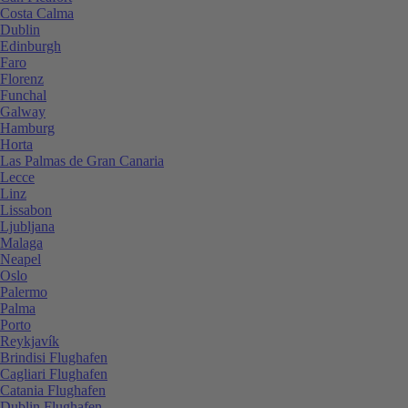
Costa Calma
Dublin
Edinburgh
Faro
Florenz
Funchal
Galway
Hamburg
Horta
Las Palmas de Gran Canaria
Lecce
Linz
Lissabon
Ljubljana
Malaga
Neapel
Oslo
Palermo
Palma
Porto
Reykjavík
Brindisi Flughafen
Cagliari Flughafen
Catania Flughafen
Dublin Flughafen