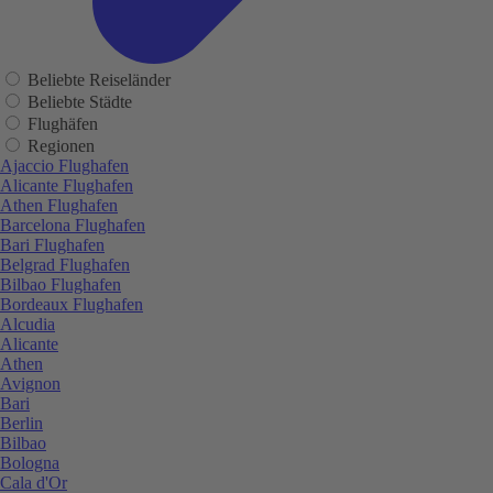
Beliebte Reiseländer
Beliebte Städte
Flughäfen
Regionen
Ajaccio Flughafen
Alicante Flughafen
Athen Flughafen
Barcelona Flughafen
Bari Flughafen
Belgrad Flughafen
Bilbao Flughafen
Bordeaux Flughafen
Alcudia
Alicante
Athen
Avignon
Bari
Berlin
Bilbao
Bologna
Cala d'Or