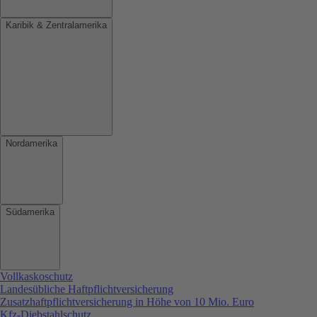
Karibik & Zentralamerika
Nordamerika
Südamerika
Vollkaskoschutz
Landesübliche Haftpflichtversicherung
Zusatzhaftpflichtversicherung in Höhe von 10 Mio. Euro
Kfz-Diebstahlschutz