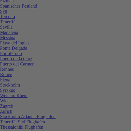
Sizilien
Spanisches Festland
Sylt
Terceira
Teneriffa
Sevilla
Madalena
Messina
Playa del Ingles
Ponta Delgada
Portoferraio
Puerto de la Cruz
Puerto del Carmen
Rennes
Rouen
Siena
Stockholm
Syrakus
Weil am Rhein
Wien
Zagreb
Zürich
Stockholm Arlanda Flughafen
Teneriffa Süd Flughafen
Thessaloniki Flughafen