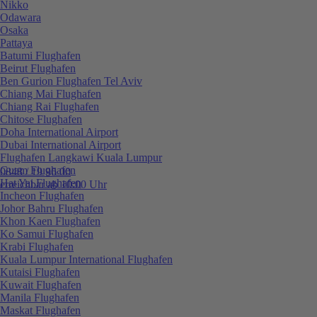
Nikko
Odawara
Osaka
Pattaya
Batumi Flughafen
Beirut Flughafen
Ben Gurion Flughafen Tel Aviv
Chiang Mai Flughafen
Chiang Rai Flughafen
Chitose Flughafen
Doha International Airport
Dubai International Airport
Flughafen Langkawi Kuala Lumpur
Guam Flughafen
0848 / 19 96 00
Hat Yai Flughafen
erreichbar ab 10:00 Uhr
Incheon Flughafen
Johor Bahru Flughafen
Khon Kaen Flughafen
Ko Samui Flughafen
Krabi Flughafen
Kuala Lumpur International Flughafen
Kutaisi Flughafen
Kuwait Flughafen
Manila Flughafen
Maskat Flughafen