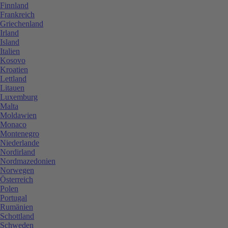
Finnland
Frankreich
Griechenland
Irland
Island
Italien
Kosovo
Kroatien
Lettland
Litauen
Luxemburg
Malta
Moldawien
Monaco
Montenegro
Niederlande
Nordirland
Nordmazedonien
Norwegen
Österreich
Polen
Portugal
Rumänien
Schottland
Schweden