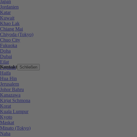
Japan
Jordanien
Katar
Kuwait
Khao Lak
Chiang Mai
Chiyoda (Tokyo)
Chuo City
Fukuoka
Doha
Dubai
Eilat
Kontakt
Fujairah
Schließen
Haifa
Hua Hin
Jerusalem
Johor Bahru
Kanazawa
Kirjat Schmona
Korat
Kuala Lumpur
Kyoto
Maskat
Minato (Tokyo)
Naha