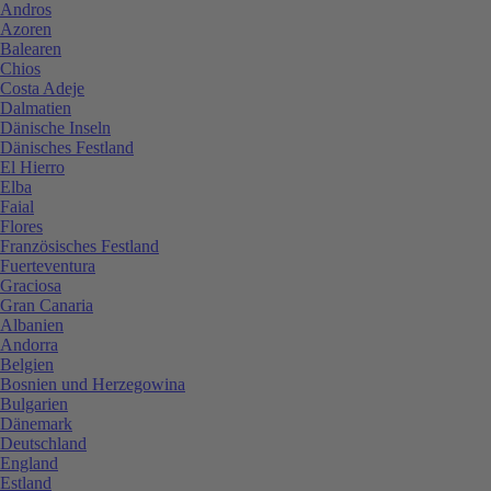
Andros
Azoren
Balearen
Chios
Costa Adeje
Dalmatien
Dänische Inseln
Dänisches Festland
El Hierro
Elba
Faial
Flores
Französisches Festland
Fuerteventura
Graciosa
Gran Canaria
Albanien
Andorra
Belgien
Bosnien und Herzegowina
Bulgarien
Dänemark
Deutschland
England
Estland