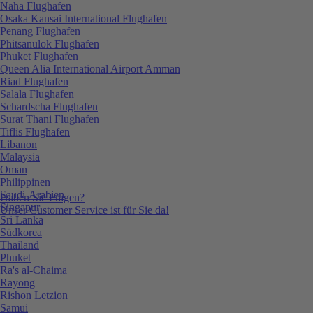
Naha Flughafen
Osaka Kansai International Flughafen
Penang Flughafen
Phitsanulok Flughafen
Phuket Flughafen
Queen Alia International Airport Amman
Riad Flughafen
Salala Flughafen
Schardscha Flughafen
Surat Thani Flughafen
Tiflis Flughafen
Libanon
Malaysia
Oman
Philippinen
Saudi-Arabien
Haben Sie Fragen?
Singapur
Unser Customer Service ist für Sie da!
Sri Lanka
Südkorea
Thailand
Phuket
Ra's al-Chaima
Rayong
Rishon Letzion
Samui