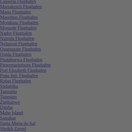
Lanseria Flughafen
Marrakesch Flughafen
Maun Flughafen
Mauritius Flughafen
Mombasa Flughafen
Monastir Flughafen
Nador Flughafen
Nairobi Flughafen
Nelspruit Flughafen
Ouarzazate Flughafen
Oujda Flughafen
Phalaborwa Flughafen
Pietermaritzburg Flughafen
Port Elizabeth Flughafen
Praia Intl. Flughafen
Rabat Flughafen
Südafrika
Tanzania
Tunesien
Zimbabwe
Djerba
Mahe Island
Sansibar
Santa Maria do Sal
Sheikh Zayed