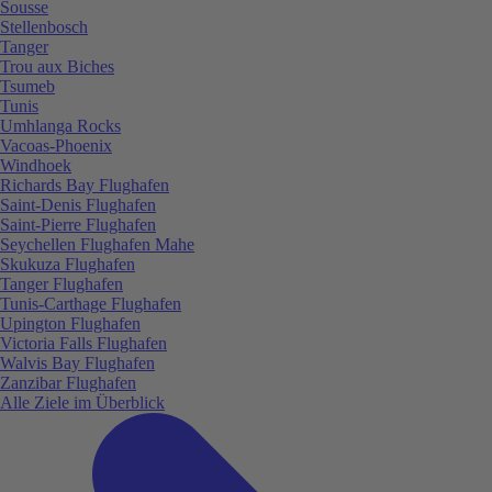
Sousse
Stellenbosch
Tanger
Trou aux Biches
Tsumeb
Tunis
Umhlanga Rocks
Vacoas-Phoenix
Windhoek
Richards Bay Flughafen
Saint-Denis Flughafen
Saint-Pierre Flughafen
Seychellen Flughafen Mahe
Skukuza Flughafen
Tanger Flughafen
Tunis-Carthage Flughafen
Upington Flughafen
Victoria Falls Flughafen
Walvis Bay Flughafen
Zanzibar Flughafen
Alle Ziele im Überblick