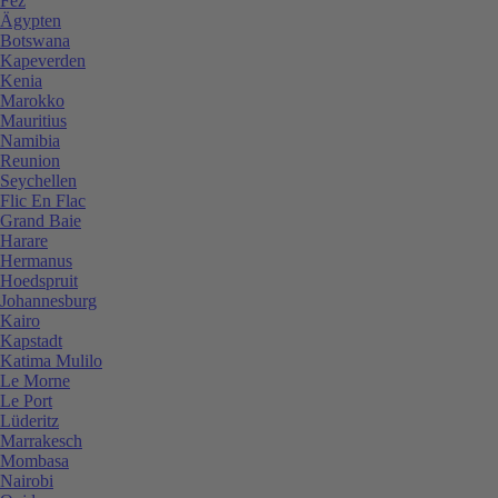
Fez
Ägypten
Botswana
Kapeverden
Kenia
Marokko
Mauritius
Namibia
Reunion
Seychellen
Flic En Flac
Grand Baie
Harare
Hermanus
Hoedspruit
Johannesburg
Kairo
Kapstadt
Katima Mulilo
Le Morne
Le Port
Lüderitz
Marrakesch
Mombasa
Nairobi