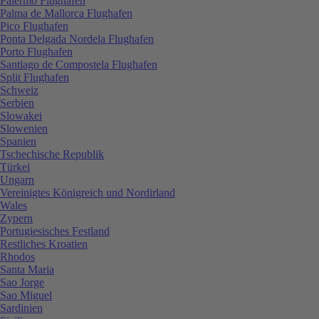
Palermo Flughafen
Palma de Mallorca Flughafen
Pico Flughafen
Ponta Delgada Nordela Flughafen
Porto Flughafen
Santiago de Compostela Flughafen
Split Flughafen
Schweiz
Serbien
Slowakei
Slowenien
Spanien
Tschechische Republik
Türkei
Ungarn
Vereinigtes Königreich und Nordirland
Wales
Zypern
Portugiesisches Festland
Restliches Kroatien
Rhodos
Santa Maria
Sao Jorge
Sao Miguel
Sardinien