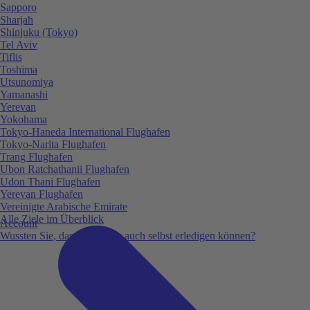
Sapporo
Sharjah
Shinjuku (Tokyo)
Tel Aviv
Tiflis
Toshima
Utsunomiya
Yamanashi
Yerevan
Yokohama
Tokyo-Haneda International Flughafen
Tokyo-Narita Flughafen
Trang Flughafen
Ubon Ratchathanii Flughafen
Udon Thani Flughafen
Yerevan Flughafen
Vereinigte Arabische Emirate
Alle Ziele im Überblick
Account
Wussten Sie, dass Sie vieles auch selbst erledigen können?