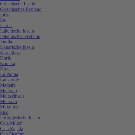
Griechische Inseln
Griechisches Festland
Ibiza
Ios
Istrien
Italienische Inseln
Italienisches Festland
Jandia
Kanarische Inseln
Karpathos
Korfu
Korsika
Kreta
La Palma
Lanzarote
Madeira
Mallorca
Malta (Insel)
Menorca
Mykonos
Pico
Portugiesische Inseln
Cala Millor
Cala Rajada
Can Picafort