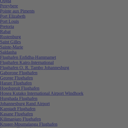
Oujda
Pereybere
Pointe aux Piments
Port Elizabeth
Port Louis
Pretoria
Rabat
Rustenburg
Saint Gilles
Sainte-Marie
Saldanha
Flughafen Enfidha-Hammamet
Flughafen Kairo-International
Flughafen O. R. Tambo Johannesburg
Gaborone Flughafen
George Flughafen
Harare Flughafen
Hoedspruit Flughafen
Hosea Kutako International Airport Windhoek
Hurghada Flughafen
Johannesburg Rand Airport
Kapstadt Flughafen
Kasane Flughafen
Kilimanjaro Flughafen
Kruger-Mpumalanga Flughafen