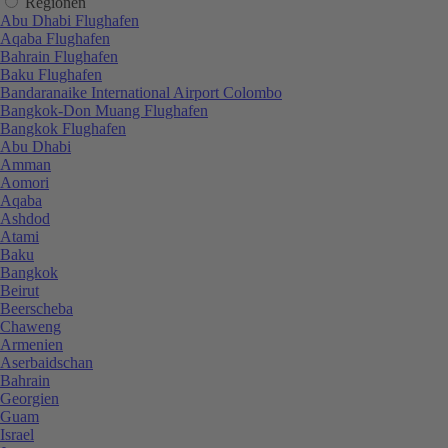
Regionen
Abu Dhabi Flughafen
Aqaba Flughafen
Bahrain Flughafen
Baku Flughafen
Bandaranaike International Airport Colombo
Bangkok-Don Muang Flughafen
Bangkok Flughafen
Abu Dhabi
Amman
Aomori
Aqaba
Ashdod
Atami
Baku
Bangkok
Beirut
Beerscheba
Chaweng
Armenien
Aserbaidschan
Bahrain
Georgien
Guam
Israel