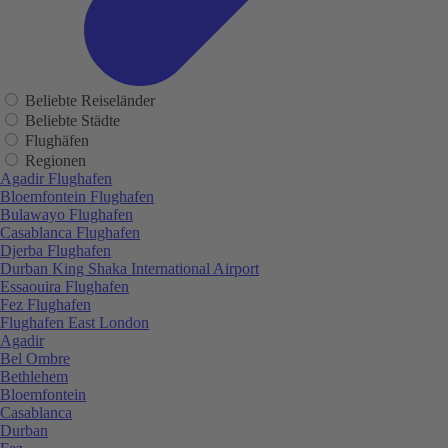
Beliebte Reiseländer
Beliebte Städte
Flughäfen
Regionen
Agadir Flughafen
Bloemfontein Flughafen
Bulawayo Flughafen
Casablanca Flughafen
Djerba Flughafen
Durban King Shaka International Airport
Essaouira Flughafen
Fez Flughafen
Flughafen East London
Agadir
Bel Ombre
Bethlehem
Bloemfontein
Casablanca
Durban