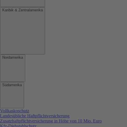
Karibik & Zentralamerika
Nordamerika
Südamerika
Vollkaskoschutz
Landesübliche Haftpflichtversicherung
Zusatzhaftpflichtversicherung in Höhe von 10 Mio. Euro
Kfz-Diebstahlschutz