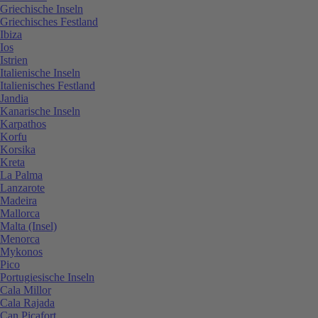
Griechische Inseln
Griechisches Festland
Ibiza
Ios
Istrien
Italienische Inseln
Italienisches Festland
Jandia
Kanarische Inseln
Karpathos
Korfu
Korsika
Kreta
La Palma
Lanzarote
Madeira
Mallorca
Malta (Insel)
Menorca
Mykonos
Pico
Portugiesische Inseln
Cala Millor
Cala Rajada
Can Picafort