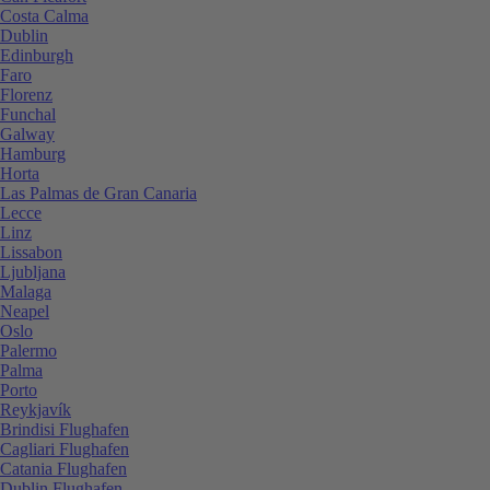
Costa Calma
Dublin
Edinburgh
Faro
Florenz
Funchal
Galway
Hamburg
Horta
Las Palmas de Gran Canaria
Lecce
Linz
Lissabon
Ljubljana
Malaga
Neapel
Oslo
Palermo
Palma
Porto
Reykjavík
Brindisi Flughafen
Cagliari Flughafen
Catania Flughafen
Dublin Flughafen