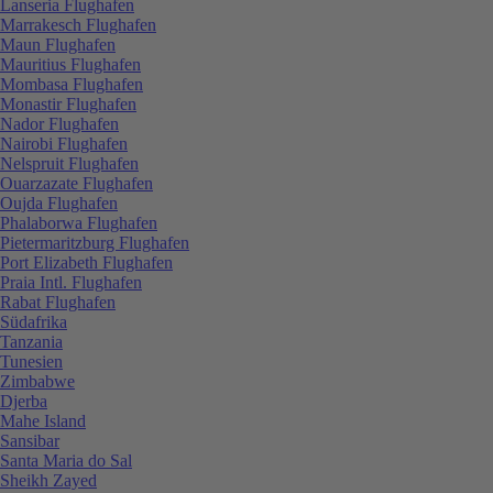
Lanseria Flughafen
Marrakesch Flughafen
Maun Flughafen
Mauritius Flughafen
Mombasa Flughafen
Monastir Flughafen
Nador Flughafen
Nairobi Flughafen
Nelspruit Flughafen
Ouarzazate Flughafen
Oujda Flughafen
Phalaborwa Flughafen
Pietermaritzburg Flughafen
Port Elizabeth Flughafen
Praia Intl. Flughafen
Rabat Flughafen
Südafrika
Tanzania
Tunesien
Zimbabwe
Djerba
Mahe Island
Sansibar
Santa Maria do Sal
Sheikh Zayed