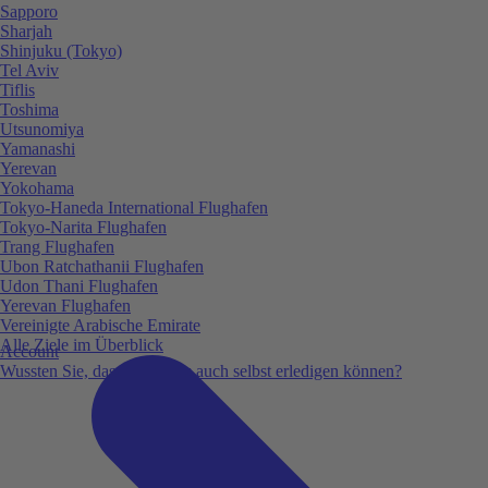
Sapporo
Sharjah
Shinjuku (Tokyo)
Tel Aviv
Tiflis
Toshima
Utsunomiya
Yamanashi
Yerevan
Yokohama
Tokyo-Haneda International Flughafen
Tokyo-Narita Flughafen
Trang Flughafen
Ubon Ratchathanii Flughafen
Udon Thani Flughafen
Yerevan Flughafen
Vereinigte Arabische Emirate
Alle Ziele im Überblick
Account
Wussten Sie, dass Sie vieles auch selbst erledigen können?