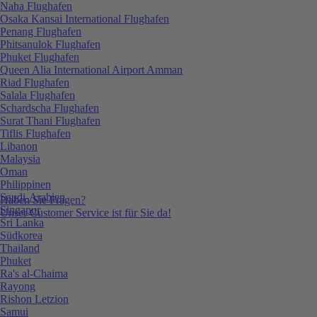
Naha Flughafen
Osaka Kansai International Flughafen
Penang Flughafen
Phitsanulok Flughafen
Phuket Flughafen
Queen Alia International Airport Amman
Riad Flughafen
Salala Flughafen
Schardscha Flughafen
Surat Thani Flughafen
Tiflis Flughafen
Libanon
Malaysia
Oman
Philippinen
Saudi-Arabien
Haben Sie Fragen?
Singapur
Unser Customer Service ist für Sie da!
Sri Lanka
Südkorea
Thailand
Phuket
Ra's al-Chaima
Rayong
Rishon Letzion
Samui