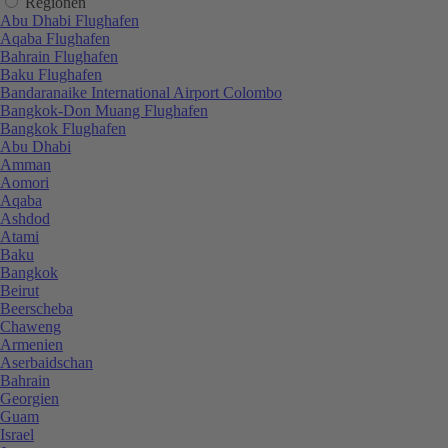
Regionen
Abu Dhabi Flughafen
Aqaba Flughafen
Bahrain Flughafen
Baku Flughafen
Bandaranaike International Airport Colombo
Bangkok-Don Muang Flughafen
Bangkok Flughafen
Abu Dhabi
Amman
Aomori
Aqaba
Ashdod
Atami
Baku
Bangkok
Beirut
Beerscheba
Chaweng
Armenien
Aserbaidschan
Bahrain
Georgien
Guam
Israel