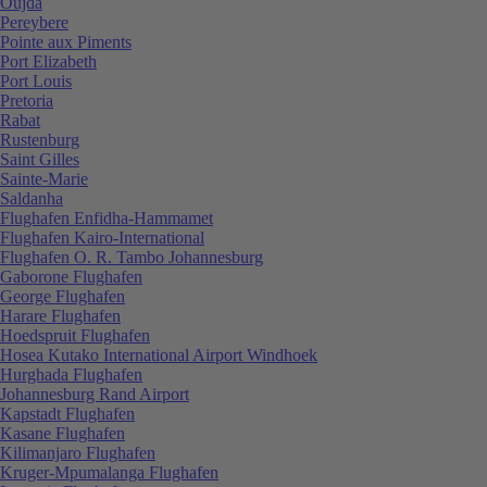
Oujda
Pereybere
Pointe aux Piments
Port Elizabeth
Port Louis
Pretoria
Rabat
Rustenburg
Saint Gilles
Sainte-Marie
Saldanha
Flughafen Enfidha-Hammamet
Flughafen Kairo-International
Flughafen O. R. Tambo Johannesburg
Gaborone Flughafen
George Flughafen
Harare Flughafen
Hoedspruit Flughafen
Hosea Kutako International Airport Windhoek
Hurghada Flughafen
Johannesburg Rand Airport
Kapstadt Flughafen
Kasane Flughafen
Kilimanjaro Flughafen
Kruger-Mpumalanga Flughafen