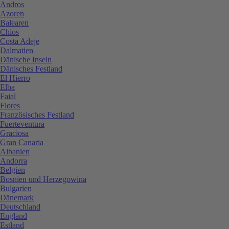
Andros
Azoren
Balearen
Chios
Costa Adeje
Dalmatien
Dänische Inseln
Dänisches Festland
El Hierro
Elba
Faial
Flores
Französisches Festland
Fuerteventura
Graciosa
Gran Canaria
Albanien
Andorra
Belgien
Bosnien und Herzegowina
Bulgarien
Dänemark
Deutschland
England
Estland