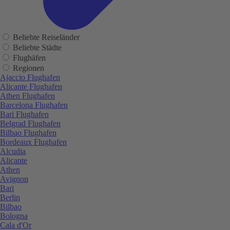
Beliebte Reiseländer
Beliebte Städte
Flughäfen
Regionen
Ajaccio Flughafen
Alicante Flughafen
Athen Flughafen
Barcelona Flughafen
Bari Flughafen
Belgrad Flughafen
Bilbao Flughafen
Bordeaux Flughafen
Alcudia
Alicante
Athen
Avignon
Bari
Berlin
Bilbao
Bologna
Cala d'Or