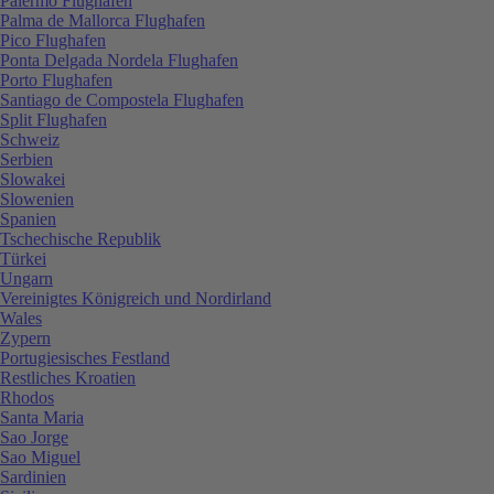
Palermo Flughafen
Palma de Mallorca Flughafen
Pico Flughafen
Ponta Delgada Nordela Flughafen
Porto Flughafen
Santiago de Compostela Flughafen
Split Flughafen
Schweiz
Serbien
Slowakei
Slowenien
Spanien
Tschechische Republik
Türkei
Ungarn
Vereinigtes Königreich und Nordirland
Wales
Zypern
Portugiesisches Festland
Restliches Kroatien
Rhodos
Santa Maria
Sao Jorge
Sao Miguel
Sardinien