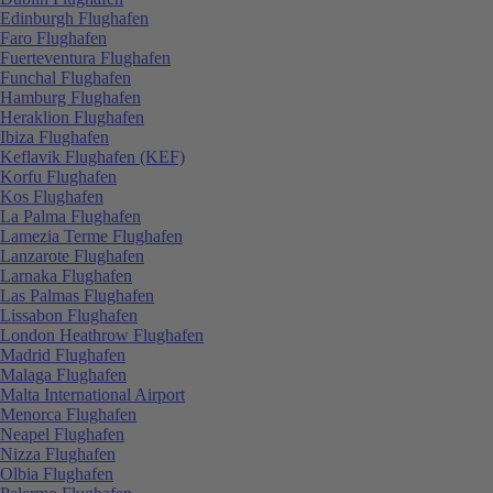
Edinburgh Flughafen
Faro Flughafen
Fuerteventura Flughafen
Funchal Flughafen
Hamburg Flughafen
Heraklion Flughafen
Ibiza Flughafen
Keflavik Flughafen (KEF)
Korfu Flughafen
Kos Flughafen
La Palma Flughafen
Lamezia Terme Flughafen
Lanzarote Flughafen
Larnaka Flughafen
Las Palmas Flughafen
Lissabon Flughafen
London Heathrow Flughafen
Madrid Flughafen
Malaga Flughafen
Malta International Airport
Menorca Flughafen
Neapel Flughafen
Nizza Flughafen
Olbia Flughafen