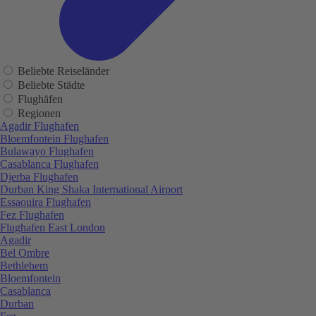
Beliebte Reiseländer
Beliebte Städte
Flughäfen
Regionen
Agadir Flughafen
Bloemfontein Flughafen
Bulawayo Flughafen
Casablanca Flughafen
Djerba Flughafen
Durban King Shaka International Airport
Essaouira Flughafen
Fez Flughafen
Flughafen East London
Agadir
Bel Ombre
Bethlehem
Bloemfontein
Casablanca
Durban