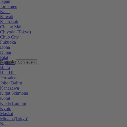
Japan
Jordanien
Katar
Kuwait
Khao Lak
Chiang Mai
Chiyoda (Tokyo)
Chuo City
Fukuoka
Doha
Dubai
Eilat
Kontakt
Fujairah
Schließen
Haifa
Hua Hin
Jerusalem
Johor Bahru
Kanazawa
Kirjat Schmona
Korat
Kuala Lumpur
Kyoto
Maskat
Minato (Tokyo)
Naha