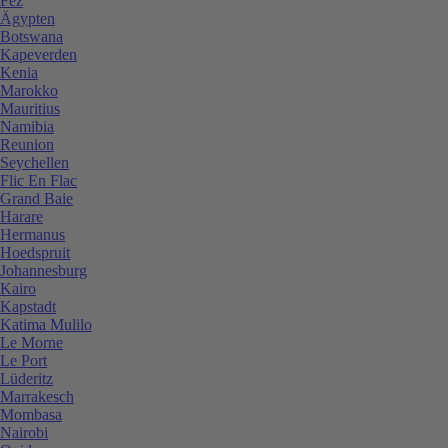
Fez
Ägypten
Botswana
Kapeverden
Kenia
Marokko
Mauritius
Namibia
Reunion
Seychellen
Flic En Flac
Grand Baie
Harare
Hermanus
Hoedspruit
Johannesburg
Kairo
Kapstadt
Katima Mulilo
Le Morne
Le Port
Lüderitz
Marrakesch
Mombasa
Nairobi