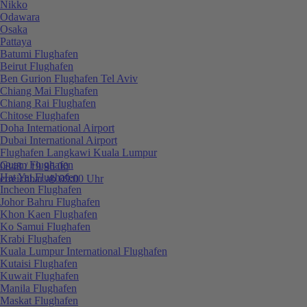
Nikko
Odawara
Osaka
Pattaya
Batumi Flughafen
Beirut Flughafen
Ben Gurion Flughafen Tel Aviv
Chiang Mai Flughafen
Chiang Rai Flughafen
Chitose Flughafen
Doha International Airport
Dubai International Airport
Flughafen Langkawi Kuala Lumpur
Guam Flughafen
0848 / 19 96 00
Hat Yai Flughafen
erreichbar ab 09:00 Uhr
Incheon Flughafen
Johor Bahru Flughafen
Khon Kaen Flughafen
Ko Samui Flughafen
Krabi Flughafen
Kuala Lumpur International Flughafen
Kutaisi Flughafen
Kuwait Flughafen
Manila Flughafen
Maskat Flughafen