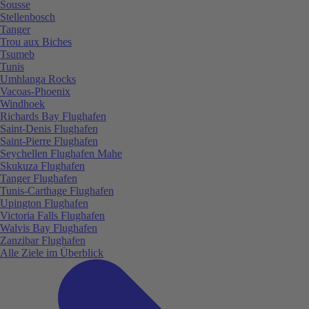
Sousse
Stellenbosch
Tanger
Trou aux Biches
Tsumeb
Tunis
Umhlanga Rocks
Vacoas-Phoenix
Windhoek
Richards Bay Flughafen
Saint-Denis Flughafen
Saint-Pierre Flughafen
Seychellen Flughafen Mahe
Skukuza Flughafen
Tanger Flughafen
Tunis-Carthage Flughafen
Upington Flughafen
Victoria Falls Flughafen
Walvis Bay Flughafen
Zanzibar Flughafen
Alle Ziele im Überblick