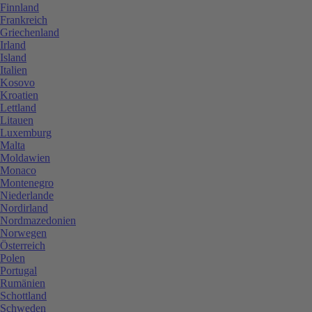
Finnland
Frankreich
Griechenland
Irland
Island
Italien
Kosovo
Kroatien
Lettland
Litauen
Luxemburg
Malta
Moldawien
Monaco
Montenegro
Niederlande
Nordirland
Nordmazedonien
Norwegen
Österreich
Polen
Portugal
Rumänien
Schottland
Schweden