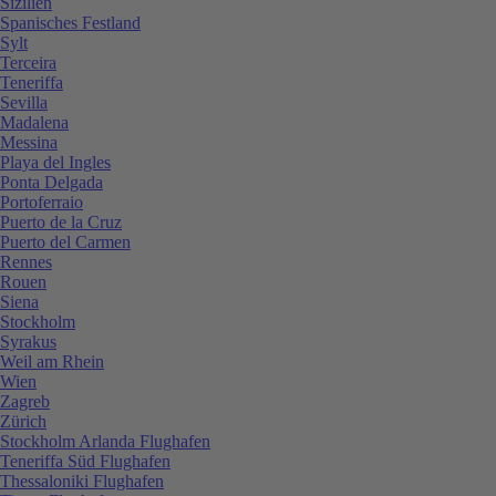
Sizilien
Spanisches Festland
Sylt
Terceira
Teneriffa
Sevilla
Madalena
Messina
Playa del Ingles
Ponta Delgada
Portoferraio
Puerto de la Cruz
Puerto del Carmen
Rennes
Rouen
Siena
Stockholm
Syrakus
Weil am Rhein
Wien
Zagreb
Zürich
Stockholm Arlanda Flughafen
Teneriffa Süd Flughafen
Thessaloniki Flughafen