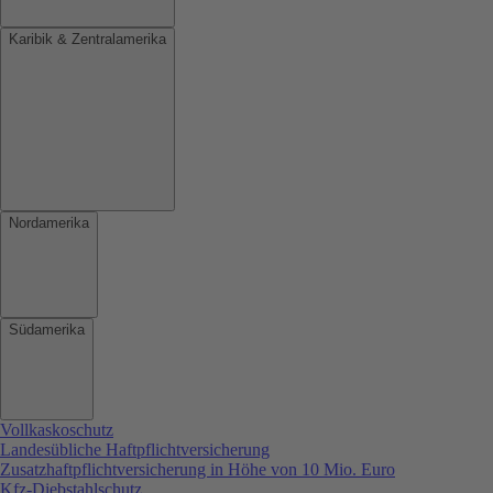
Karibik & Zentralamerika
Nordamerika
Südamerika
Vollkaskoschutz
Landesübliche Haftpflichtversicherung
Zusatzhaftpflichtversicherung in Höhe von 10 Mio. Euro
Kfz-Diebstahlschutz