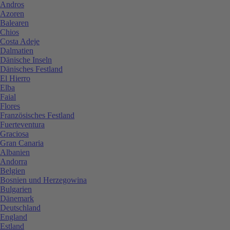
Andros
Azoren
Balearen
Chios
Costa Adeje
Dalmatien
Dänische Inseln
Dänisches Festland
El Hierro
Elba
Faial
Flores
Französisches Festland
Fuerteventura
Graciosa
Gran Canaria
Albanien
Andorra
Belgien
Bosnien und Herzegowina
Bulgarien
Dänemark
Deutschland
England
Estland