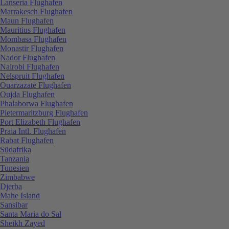
Lanseria Flughafen
Marrakesch Flughafen
Maun Flughafen
Mauritius Flughafen
Mombasa Flughafen
Monastir Flughafen
Nador Flughafen
Nairobi Flughafen
Nelspruit Flughafen
Ouarzazate Flughafen
Oujda Flughafen
Phalaborwa Flughafen
Pietermaritzburg Flughafen
Port Elizabeth Flughafen
Praia Intl. Flughafen
Rabat Flughafen
Südafrika
Tanzania
Tunesien
Zimbabwe
Djerba
Mahe Island
Sansibar
Santa Maria do Sal
Sheikh Zayed