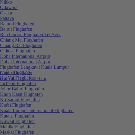
Nikko
Odawara
Osaka
Pattaya
Batumi Flughafen
Beirut Flughafen
Ben Gurion Flughafen Tel Aviv
Chiang Mai Flughafen
Chiang Rai Flughafen
Chitose Flughafen
Doha International Airport
Dubai International Airport
Flughafen Langkawi Kuala Lumpur
Guam Flughafen
0848 / 19 96 00
Hat Yai Flughafen
erreichbar bis 18:00 Uhr
Incheon Flughafen
Johor Bahru Flughafen
Khon Kaen Flughafen
Ko Samui Flughafen
Krabi Flughafen
Kuala Lumpur International Flughafen
Kutaisi Flughafen
Kuwait Flughafen
Manila Flughafen
Maskat Flughafen