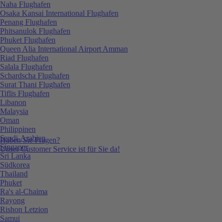
Naha Flughafen
Osaka Kansai International Flughafen
Penang Flughafen
Phitsanulok Flughafen
Phuket Flughafen
Queen Alia International Airport Amman
Riad Flughafen
Salala Flughafen
Schardscha Flughafen
Surat Thani Flughafen
Tiflis Flughafen
Libanon
Malaysia
Oman
Philippinen
Saudi-Arabien
Haben Sie Fragen?
Singapur
Unser Customer Service ist für Sie da!
Sri Lanka
Südkorea
Thailand
Phuket
Ra's al-Chaima
Rayong
Rishon Letzion
Samui