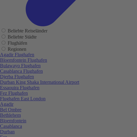
Beliebte Reiseländer
Beliebte Städte
Flughäfen
Regionen
Agadir Flughafen
Bloemfontein Flughafen
Bulawayo Flughafen
Casablanca Flughafen
Djerba Flughafen
Durban King Shaka International Airport
Essaouira Flughafen
Fez Flughafen
Flughafen East London
Agadir
Bel Ombre
Bethlehem
Bloemfontein
Casablanca
Durban