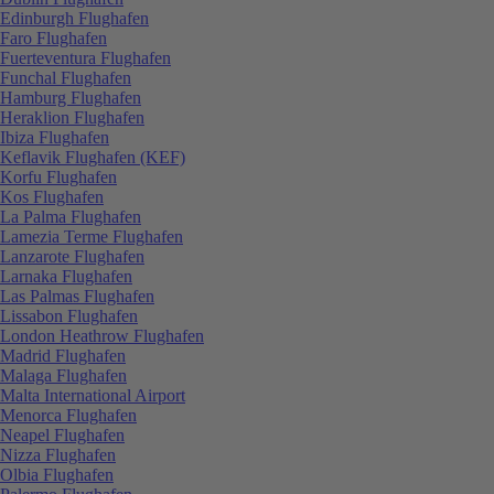
Edinburgh Flughafen
Faro Flughafen
Fuerteventura Flughafen
Funchal Flughafen
Hamburg Flughafen
Heraklion Flughafen
Ibiza Flughafen
Keflavik Flughafen (KEF)
Korfu Flughafen
Kos Flughafen
La Palma Flughafen
Lamezia Terme Flughafen
Lanzarote Flughafen
Larnaka Flughafen
Las Palmas Flughafen
Lissabon Flughafen
London Heathrow Flughafen
Madrid Flughafen
Malaga Flughafen
Malta International Airport
Menorca Flughafen
Neapel Flughafen
Nizza Flughafen
Olbia Flughafen