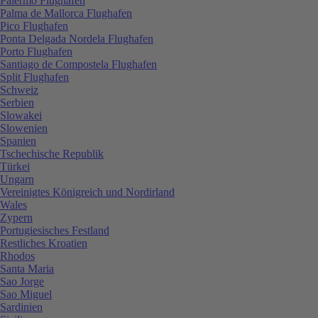
Palermo Flughafen
Palma de Mallorca Flughafen
Pico Flughafen
Ponta Delgada Nordela Flughafen
Porto Flughafen
Santiago de Compostela Flughafen
Split Flughafen
Schweiz
Serbien
Slowakei
Slowenien
Spanien
Tschechische Republik
Türkei
Ungarn
Vereinigtes Königreich und Nordirland
Wales
Zypern
Portugiesisches Festland
Restliches Kroatien
Rhodos
Santa Maria
Sao Jorge
Sao Miguel
Sardinien