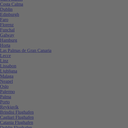
Costa Calma
Dublin
Edinburgh
Faro
Florenz
Funchal
Galway
Hamburg
Horta
Las Palmas de Gran Canaria
Lecce
Linz
Lissabon
Ljubljana
Malaga
Neapel
Oslo
Palermo
Palma
Porto
Reykjavík
Brindisi Flughafen
Cagliari Flughafen
Catania Flughafen
Dublin Flughafen