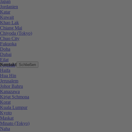
Japan
Jordanien
Katar
Kuwait
Khao Lak
Chiang Mai
Chiyoda (Tokyo)
Chuo City
Fukuoka
Doha
Dubai
Eilat
Kontakt
Fujairah
Schließen
Haifa
Hua Hin
Jerusalem
Johor Bahru
Kanazawa
Kirjat Schmona
Korat
Kuala Lumpur
Kyoto
Maskat
Minato (Tokyo)
Naha