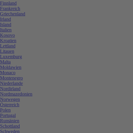
Finnland
Frankreich
Griechenland
Irland
Island
Italien
Kosovo
Kroatien
Lettland
Litauen
Luxemburg
Malta
Moldawien
Monaco
Montenegro
Niederlande
Nordirland
Nordmazedonien
Norwegen
Österreich
Polen
Portugal
Rumänien
Schottland
Schweden