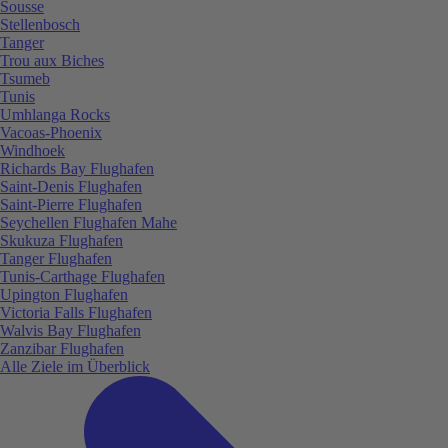
Sousse
Stellenbosch
Tanger
Trou aux Biches
Tsumeb
Tunis
Umhlanga Rocks
Vacoas-Phoenix
Windhoek
Richards Bay Flughafen
Saint-Denis Flughafen
Saint-Pierre Flughafen
Seychellen Flughafen Mahe
Skukuza Flughafen
Tanger Flughafen
Tunis-Carthage Flughafen
Upington Flughafen
Victoria Falls Flughafen
Walvis Bay Flughafen
Zanzibar Flughafen
Alle Ziele im Überblick