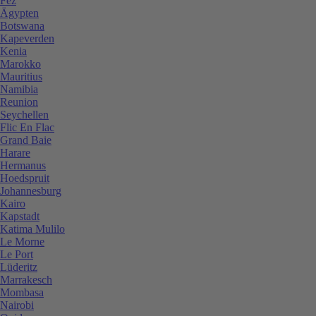
Fez
Ägypten
Botswana
Kapeverden
Kenia
Marokko
Mauritius
Namibia
Reunion
Seychellen
Flic En Flac
Grand Baie
Harare
Hermanus
Hoedspruit
Johannesburg
Kairo
Kapstadt
Katima Mulilo
Le Morne
Le Port
Lüderitz
Marrakesch
Mombasa
Nairobi