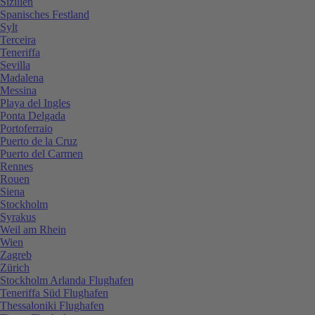
Sizilien
Spanisches Festland
Sylt
Terceira
Teneriffa
Sevilla
Madalena
Messina
Playa del Ingles
Ponta Delgada
Portoferraio
Puerto de la Cruz
Puerto del Carmen
Rennes
Rouen
Siena
Stockholm
Syrakus
Weil am Rhein
Wien
Zagreb
Zürich
Stockholm Arlanda Flughafen
Teneriffa Süd Flughafen
Thessaloniki Flughafen