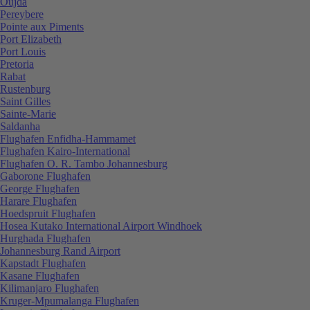
Oujda
Pereybere
Pointe aux Piments
Port Elizabeth
Port Louis
Pretoria
Rabat
Rustenburg
Saint Gilles
Sainte-Marie
Saldanha
Flughafen Enfidha-Hammamet
Flughafen Kairo-International
Flughafen O. R. Tambo Johannesburg
Gaborone Flughafen
George Flughafen
Harare Flughafen
Hoedspruit Flughafen
Hosea Kutako International Airport Windhoek
Hurghada Flughafen
Johannesburg Rand Airport
Kapstadt Flughafen
Kasane Flughafen
Kilimanjaro Flughafen
Kruger-Mpumalanga Flughafen