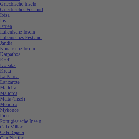
Griechische Inseln
Griechisches Festland
Ibiza
Ios
Istrien
Italienische Inseln
Italienisches Festland
Jandia
Kanarische Inseln
Karpathos
Korfu
Korsika
Kreta
La Palma
Lanzarote
Madeira
Mallorca
Malta (Insel)
Menorca
Mykonos
Pico
Portugiesische Inseln
Cala Millor
Cala Rajada
Can Picafort