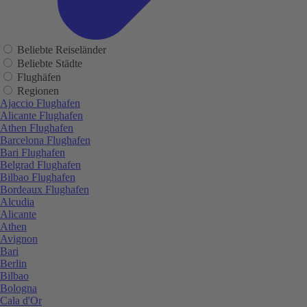
Beliebte Reiseländer
Beliebte Städte
Flughäfen
Regionen
Ajaccio Flughafen
Alicante Flughafen
Athen Flughafen
Barcelona Flughafen
Bari Flughafen
Belgrad Flughafen
Bilbao Flughafen
Bordeaux Flughafen
Alcudia
Alicante
Athen
Avignon
Bari
Berlin
Bilbao
Bologna
Cala d'Or