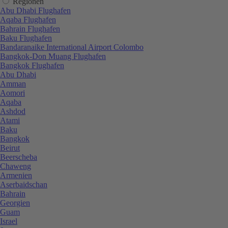
Regionen
Abu Dhabi Flughafen
Aqaba Flughafen
Bahrain Flughafen
Baku Flughafen
Bandaranaike International Airport Colombo
Bangkok-Don Muang Flughafen
Bangkok Flughafen
Abu Dhabi
Amman
Aomori
Aqaba
Ashdod
Atami
Baku
Bangkok
Beirut
Beerscheba
Chaweng
Armenien
Aserbaidschan
Bahrain
Georgien
Guam
Israel