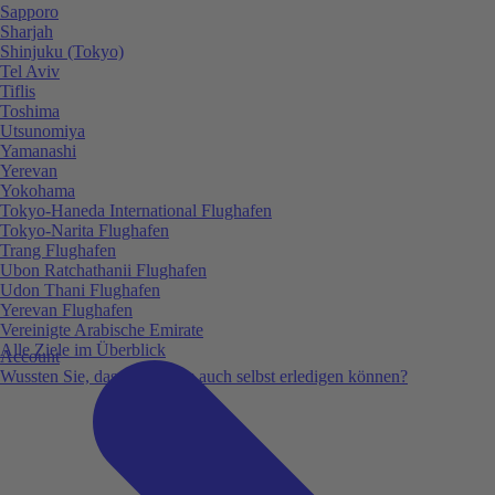
Sapporo
Sharjah
Shinjuku (Tokyo)
Tel Aviv
Tiflis
Toshima
Utsunomiya
Yamanashi
Yerevan
Yokohama
Tokyo-Haneda International Flughafen
Tokyo-Narita Flughafen
Trang Flughafen
Ubon Ratchathanii Flughafen
Udon Thani Flughafen
Yerevan Flughafen
Vereinigte Arabische Emirate
Alle Ziele im Überblick
Account
Wussten Sie, dass Sie vieles auch selbst erledigen können?