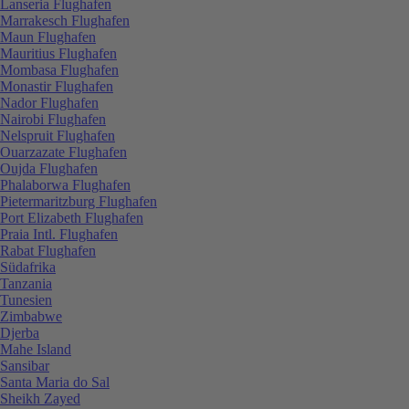
Lanseria Flughafen
Marrakesch Flughafen
Maun Flughafen
Mauritius Flughafen
Mombasa Flughafen
Monastir Flughafen
Nador Flughafen
Nairobi Flughafen
Nelspruit Flughafen
Ouarzazate Flughafen
Oujda Flughafen
Phalaborwa Flughafen
Pietermaritzburg Flughafen
Port Elizabeth Flughafen
Praia Intl. Flughafen
Rabat Flughafen
Südafrika
Tanzania
Tunesien
Zimbabwe
Djerba
Mahe Island
Sansibar
Santa Maria do Sal
Sheikh Zayed