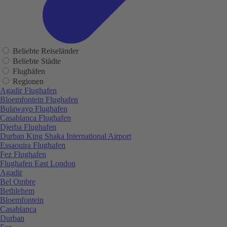
Beliebte Reiseländer
Beliebte Städte
Flughäfen
Regionen
Agadir Flughafen
Bloemfontein Flughafen
Bulawayo Flughafen
Casablanca Flughafen
Djerba Flughafen
Durban King Shaka International Airport
Essaouira Flughafen
Fez Flughafen
Flughafen East London
Agadir
Bel Ombre
Bethlehem
Bloemfontein
Casablanca
Durban