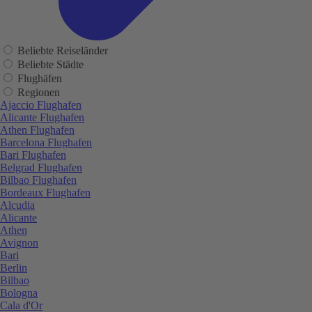
Beliebte Reiseländer
Beliebte Städte
Flughäfen
Regionen
Ajaccio Flughafen
Alicante Flughafen
Athen Flughafen
Barcelona Flughafen
Bari Flughafen
Belgrad Flughafen
Bilbao Flughafen
Bordeaux Flughafen
Alcudia
Alicante
Athen
Avignon
Bari
Berlin
Bilbao
Bologna
Cala d'Or