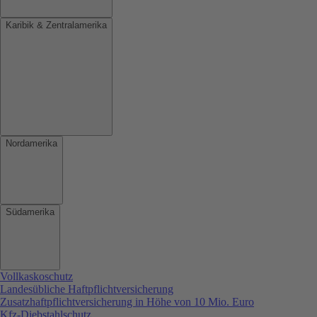
Karibik & Zentralamerika
Nordamerika
Südamerika
Vollkaskoschutz
Landesübliche Haftpflichtversicherung
Zusatzhaftpflichtversicherung in Höhe von 10 Mio. Euro
Kfz-Diebstahlschutz