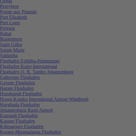
Oujda
Pereybere
Pointe aux Piments
Port Elizabeth
Port Louis
Pretoria
Rabat
Rustenburg
Saint Gilles
Sainte-Marie
Saldanha
Flughafen Enfidha-Hammamet
Flughafen Kairo-International
Flughafen O. R. Tambo Johannesburg
Gaborone Flughafen
George Flughafen
Harare Flughafen
Hoedspruit Flughafen
Hosea Kutako International Airport Windhoek
Hurghada Flughafen
Johannesburg Rand Airport
Kapstadt Flughafen
Kasane Flughafen
Kilimanjaro Flughafen
Kruger-Mpumalanga Flughafen