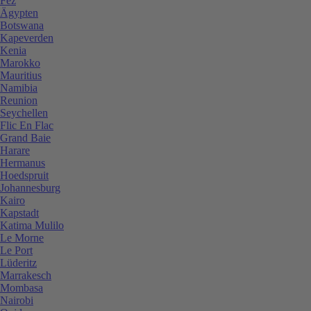
Fez
Ägypten
Botswana
Kapeverden
Kenia
Marokko
Mauritius
Namibia
Reunion
Seychellen
Flic En Flac
Grand Baie
Harare
Hermanus
Hoedspruit
Johannesburg
Kairo
Kapstadt
Katima Mulilo
Le Morne
Le Port
Lüderitz
Marrakesch
Mombasa
Nairobi