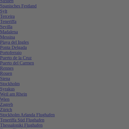
Sizilien
Spanisches Festland
Sylt
Terceira
Teneriffa
Sevilla
Madalena
Messina
Playa del Ingles
Ponta Delgada
Portoferraio
Puerto de la Cruz
Puerto del Carmen
Rennes
Rouen
Siena
Stockholm
Syrakus
Weil am Rhein
Wien
Zagreb
Zürich
Stockholm Arlanda Flughafen
Teneriffa Süd Flughafen
Thessaloniki Flughafen