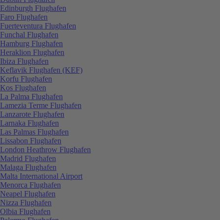
Edinburgh Flughafen
Faro Flughafen
Fuerteventura Flughafen
Funchal Flughafen
Hamburg Flughafen
Heraklion Flughafen
Ibiza Flughafen
Keflavik Flughafen (KEF)
Korfu Flughafen
Kos Flughafen
La Palma Flughafen
Lamezia Terme Flughafen
Lanzarote Flughafen
Larnaka Flughafen
Las Palmas Flughafen
Lissabon Flughafen
London Heathrow Flughafen
Madrid Flughafen
Malaga Flughafen
Malta International Airport
Menorca Flughafen
Neapel Flughafen
Nizza Flughafen
Olbia Flughafen