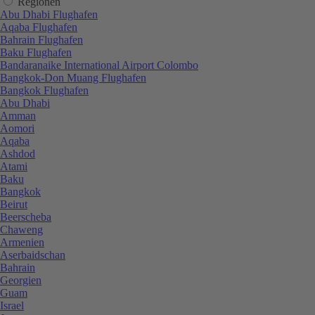
Regionen
Abu Dhabi Flughafen
Aqaba Flughafen
Bahrain Flughafen
Baku Flughafen
Bandaranaike International Airport Colombo
Bangkok-Don Muang Flughafen
Bangkok Flughafen
Abu Dhabi
Amman
Aomori
Aqaba
Ashdod
Atami
Baku
Bangkok
Beirut
Beerscheba
Chaweng
Armenien
Aserbaidschan
Bahrain
Georgien
Guam
Israel