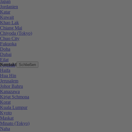
Japan
Jordanien
Katar
Kuwait
Khao Lak
Chiang Mai
Chiyoda (Tokyo)
Chuo City
Fukuoka
Doha
Dubai
Eilat
Kontakt
Fujairah
Schließen
Haifa
Hua Hin
Jerusalem
Johor Bahru
Kanazawa
Kirjat Schmona
Korat
Kuala Lumpur
Kyoto
Maskat
Minato (Tokyo)
Naha