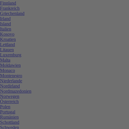
Finnland
Frankreich
Griechenland
Irland
Island
Italien
Kosovo
Kroatien
Lettland
Litauen
Luxemburg
Malta
Moldawien
Monaco
Montenegro
Niederlande
Nordirland
Nordmazedonien
Norwegen
Österreich
Polen
Portugal
Rumänien
Schottland
Schweden