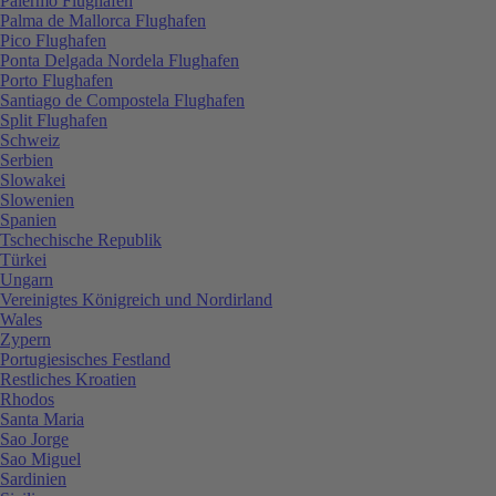
Palermo Flughafen
Palma de Mallorca Flughafen
Pico Flughafen
Ponta Delgada Nordela Flughafen
Porto Flughafen
Santiago de Compostela Flughafen
Split Flughafen
Schweiz
Serbien
Slowakei
Slowenien
Spanien
Tschechische Republik
Türkei
Ungarn
Vereinigtes Königreich und Nordirland
Wales
Zypern
Portugiesisches Festland
Restliches Kroatien
Rhodos
Santa Maria
Sao Jorge
Sao Miguel
Sardinien