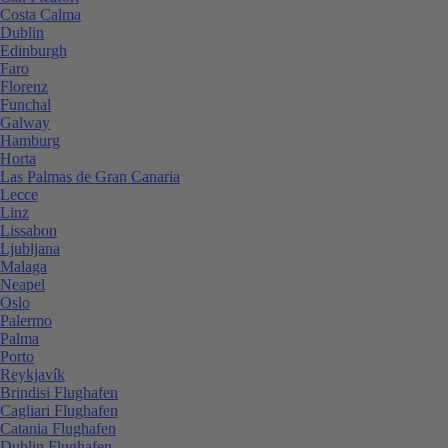
Costa Calma
Dublin
Edinburgh
Faro
Florenz
Funchal
Galway
Hamburg
Horta
Las Palmas de Gran Canaria
Lecce
Linz
Lissabon
Ljubljana
Malaga
Neapel
Oslo
Palermo
Palma
Porto
Reykjavík
Brindisi Flughafen
Cagliari Flughafen
Catania Flughafen
Dublin Flughafen