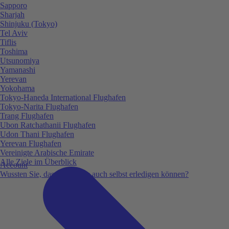
Sapporo
Sharjah
Shinjuku (Tokyo)
Tel Aviv
Tiflis
Toshima
Utsunomiya
Yamanashi
Yerevan
Yokohama
Tokyo-Haneda International Flughafen
Tokyo-Narita Flughafen
Trang Flughafen
Ubon Ratchathanii Flughafen
Udon Thani Flughafen
Yerevan Flughafen
Vereinigte Arabische Emirate
Alle Ziele im Überblick
Account
Wussten Sie, dass Sie vieles auch selbst erledigen können?