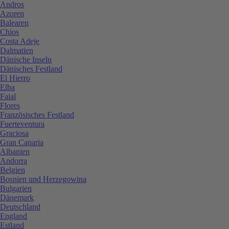
Andros
Azoren
Balearen
Chios
Costa Adeje
Dalmatien
Dänische Inseln
Dänisches Festland
El Hierro
Elba
Faial
Flores
Französisches Festland
Fuerteventura
Graciosa
Gran Canaria
Albanien
Andorra
Belgien
Bosnien und Herzegowina
Bulgarien
Dänemark
Deutschland
England
Estland