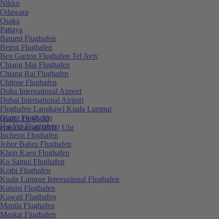
Nikko
Odawara
Osaka
Pattaya
Batumi Flughafen
Beirut Flughafen
Ben Gurion Flughafen Tel Aviv
Chiang Mai Flughafen
Chiang Rai Flughafen
Chitose Flughafen
Doha International Airport
Dubai International Airport
Flughafen Langkawi Kuala Lumpur
Guam Flughafen
0848 / 19 96 00
Hat Yai Flughafen
erreichbar ab 09:00 Uhr
Incheon Flughafen
Johor Bahru Flughafen
Khon Kaen Flughafen
Ko Samui Flughafen
Krabi Flughafen
Kuala Lumpur International Flughafen
Kutaisi Flughafen
Kuwait Flughafen
Manila Flughafen
Maskat Flughafen