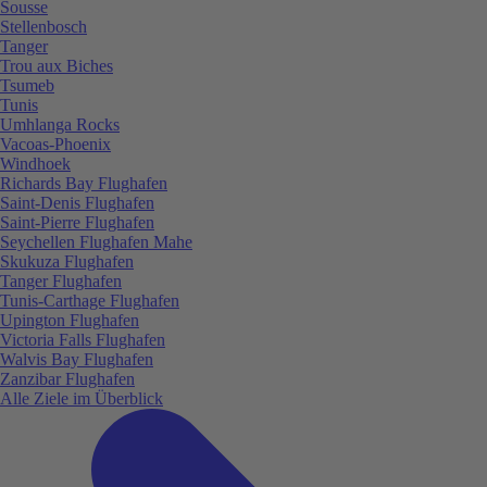
Sousse
Stellenbosch
Tanger
Trou aux Biches
Tsumeb
Tunis
Umhlanga Rocks
Vacoas-Phoenix
Windhoek
Richards Bay Flughafen
Saint-Denis Flughafen
Saint-Pierre Flughafen
Seychellen Flughafen Mahe
Skukuza Flughafen
Tanger Flughafen
Tunis-Carthage Flughafen
Upington Flughafen
Victoria Falls Flughafen
Walvis Bay Flughafen
Zanzibar Flughafen
Alle Ziele im Überblick