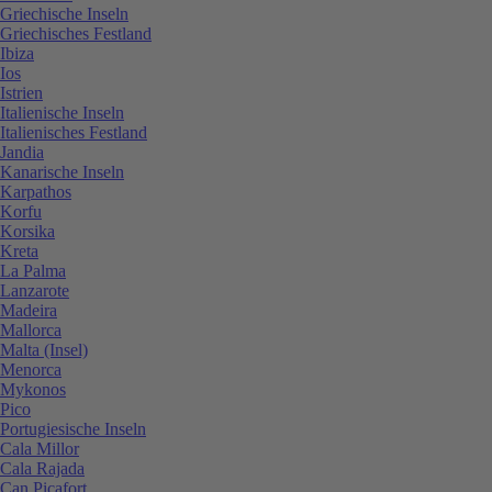
Griechische Inseln
Griechisches Festland
Ibiza
Ios
Istrien
Italienische Inseln
Italienisches Festland
Jandia
Kanarische Inseln
Karpathos
Korfu
Korsika
Kreta
La Palma
Lanzarote
Madeira
Mallorca
Malta (Insel)
Menorca
Mykonos
Pico
Portugiesische Inseln
Cala Millor
Cala Rajada
Can Picafort