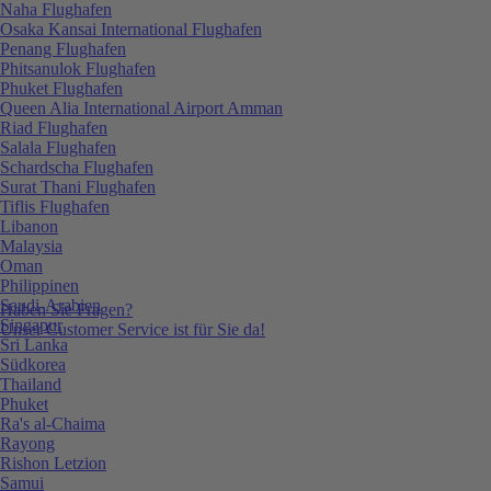
Naha Flughafen
Osaka Kansai International Flughafen
Penang Flughafen
Phitsanulok Flughafen
Phuket Flughafen
Queen Alia International Airport Amman
Riad Flughafen
Salala Flughafen
Schardscha Flughafen
Surat Thani Flughafen
Tiflis Flughafen
Libanon
Malaysia
Oman
Philippinen
Saudi-Arabien
Haben Sie Fragen?
Singapur
Unser Customer Service ist für Sie da!
Sri Lanka
Südkorea
Thailand
Phuket
Ra's al-Chaima
Rayong
Rishon Letzion
Samui