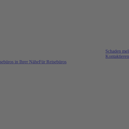
Schaden me
Kontaktieren
sebüros in Ihrer Nähe
Für Reisebüros