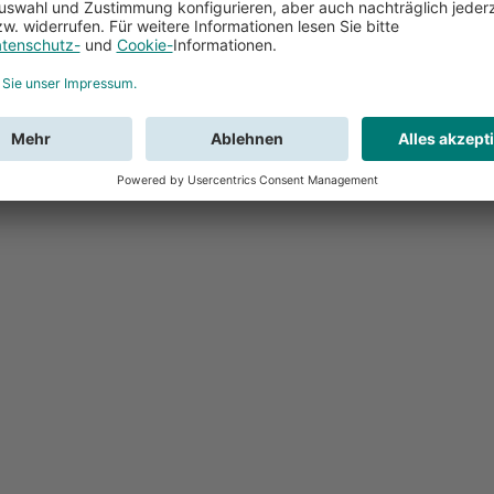
Feedback
Sie haben Fr
Buchung?