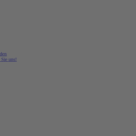
lden
 Sie uns!