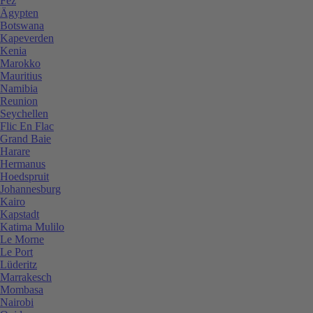
Fez
Ägypten
Botswana
Kapeverden
Kenia
Marokko
Mauritius
Namibia
Reunion
Seychellen
Flic En Flac
Grand Baie
Harare
Hermanus
Hoedspruit
Johannesburg
Kairo
Kapstadt
Katima Mulilo
Le Morne
Le Port
Lüderitz
Marrakesch
Mombasa
Nairobi