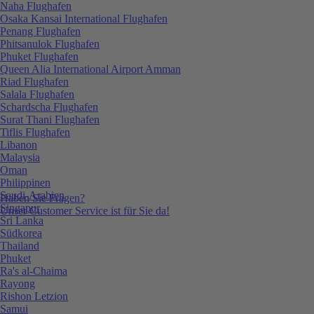
Naha Flughafen
Osaka Kansai International Flughafen
Penang Flughafen
Phitsanulok Flughafen
Phuket Flughafen
Queen Alia International Airport Amman
Riad Flughafen
Salala Flughafen
Schardscha Flughafen
Surat Thani Flughafen
Tiflis Flughafen
Libanon
Malaysia
Oman
Philippinen
Saudi-Arabien
Haben Sie Fragen?
Singapur
Unser Customer Service ist für Sie da!
Sri Lanka
Südkorea
Thailand
Phuket
Ra's al-Chaima
Rayong
Rishon Letzion
Samui