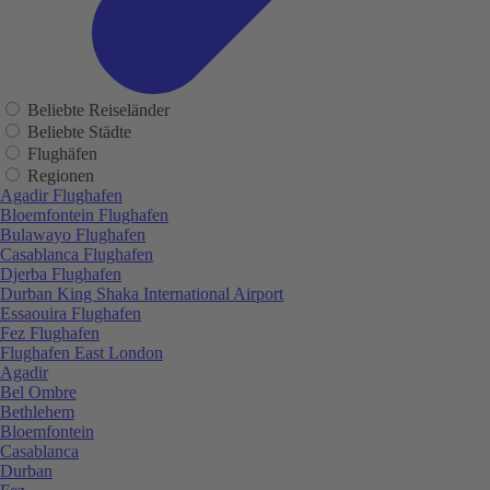
Beliebte Reiseländer
Beliebte Städte
Flughäfen
Regionen
Agadir Flughafen
Bloemfontein Flughafen
Bulawayo Flughafen
Casablanca Flughafen
Djerba Flughafen
Durban King Shaka International Airport
Essaouira Flughafen
Fez Flughafen
Flughafen East London
Agadir
Bel Ombre
Bethlehem
Bloemfontein
Casablanca
Durban