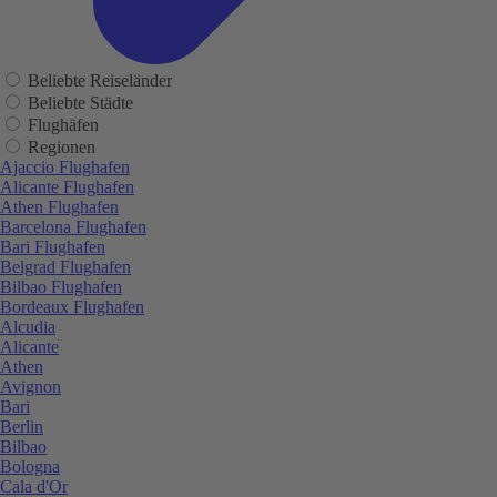
Beliebte Reiseländer
Beliebte Städte
Flughäfen
Regionen
Ajaccio Flughafen
Alicante Flughafen
Athen Flughafen
Barcelona Flughafen
Bari Flughafen
Belgrad Flughafen
Bilbao Flughafen
Bordeaux Flughafen
Alcudia
Alicante
Athen
Avignon
Bari
Berlin
Bilbao
Bologna
Cala d'Or