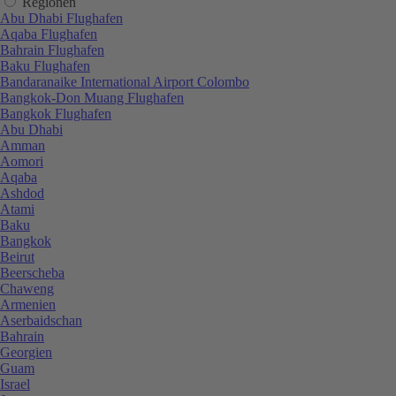
Regionen
Abu Dhabi Flughafen
Aqaba Flughafen
Bahrain Flughafen
Baku Flughafen
Bandaranaike International Airport Colombo
Bangkok-Don Muang Flughafen
Bangkok Flughafen
Abu Dhabi
Amman
Aomori
Aqaba
Ashdod
Atami
Baku
Bangkok
Beirut
Beerscheba
Chaweng
Armenien
Aserbaidschan
Bahrain
Georgien
Guam
Israel