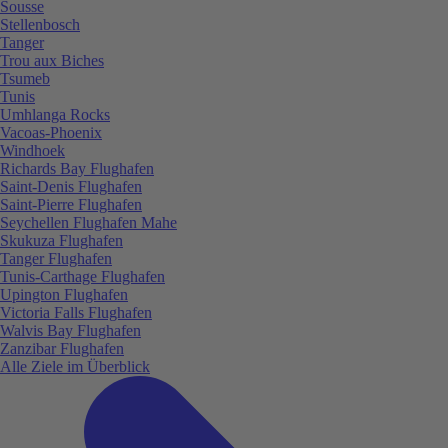
Sousse
Stellenbosch
Tanger
Trou aux Biches
Tsumeb
Tunis
Umhlanga Rocks
Vacoas-Phoenix
Windhoek
Richards Bay Flughafen
Saint-Denis Flughafen
Saint-Pierre Flughafen
Seychellen Flughafen Mahe
Skukuza Flughafen
Tanger Flughafen
Tunis-Carthage Flughafen
Upington Flughafen
Victoria Falls Flughafen
Walvis Bay Flughafen
Zanzibar Flughafen
Alle Ziele im Überblick