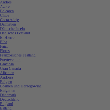
Andros
Azoren
Balearen
Chios
Costa Adeje
Dalmatien
Dänische Inseln
Dänisches Festland
El Hierro
Elba
Faial
Flores
Französisches Festland
Fuerteventura
Graciosa
Gran Canaria
Albanien
Andorra
Belgien
Bosnien und Herzegowina
Bulgarien
Dänemark
Deutschland
England
Estland