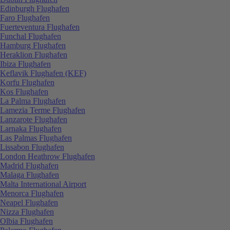
Edinburgh Flughafen
Faro Flughafen
Fuerteventura Flughafen
Funchal Flughafen
Hamburg Flughafen
Heraklion Flughafen
Ibiza Flughafen
Keflavik Flughafen (KEF)
Korfu Flughafen
Kos Flughafen
La Palma Flughafen
Lamezia Terme Flughafen
Lanzarote Flughafen
Larnaka Flughafen
Las Palmas Flughafen
Lissabon Flughafen
London Heathrow Flughafen
Madrid Flughafen
Malaga Flughafen
Malta International Airport
Menorca Flughafen
Neapel Flughafen
Nizza Flughafen
Olbia Flughafen