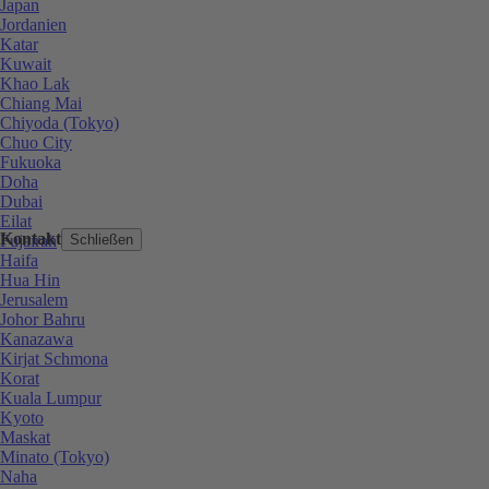
Japan
Jordanien
Katar
Kuwait
Khao Lak
Chiang Mai
Chiyoda (Tokyo)
Chuo City
Fukuoka
Doha
Dubai
Eilat
Kontakt
Fujairah
Schließen
Haifa
Hua Hin
Jerusalem
Johor Bahru
Kanazawa
Kirjat Schmona
Korat
Kuala Lumpur
Kyoto
Maskat
Minato (Tokyo)
Naha