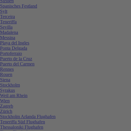
Sizilien
Spanisches Festland
Sylt
Terceira
Teneriffa
Sevilla
Madalena
Messina
Playa del Ingles
Ponta Delgada
Portoferraio
Puerto de la Cruz
Puerto del Carmen
Rennes
Rouen
Siena
Stockholm
Syrakus
Weil am Rhein
Wien
Zagreb
Zürich
Stockholm Arlanda Flughafen
Teneriffa Süd Flughafen
Thessaloniki Flughafen