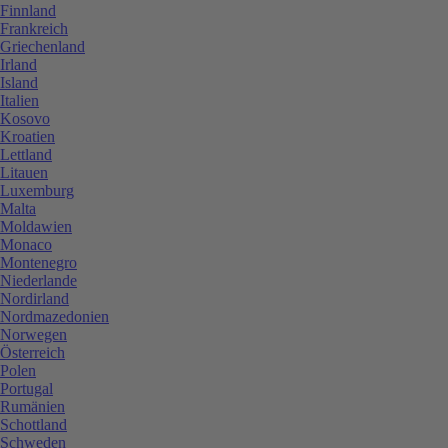
Finnland
Frankreich
Griechenland
Irland
Island
Italien
Kosovo
Kroatien
Lettland
Litauen
Luxemburg
Malta
Moldawien
Monaco
Montenegro
Niederlande
Nordirland
Nordmazedonien
Norwegen
Österreich
Polen
Portugal
Rumänien
Schottland
Schweden