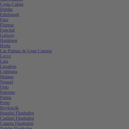
Costa Calma
Dublin
Edinburgh
Faro
Florenz
Funchal
Galway
Hamburg
Horta
Las Palmas de Gran Canaria
Lecce
Linz
Lissabon
Ljubljana
Malaga
Neapel
Oslo
Palermo
Palma
Porto
Reykjavík
Brindisi Flughafen
Cagliari Flughafen
Catania Flughafen
Dublin Flughafen