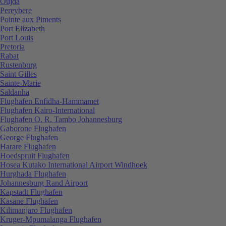
Oujda
Pereybere
Pointe aux Piments
Port Elizabeth
Port Louis
Pretoria
Rabat
Rustenburg
Saint Gilles
Sainte-Marie
Saldanha
Flughafen Enfidha-Hammamet
Flughafen Kairo-International
Flughafen O. R. Tambo Johannesburg
Gaborone Flughafen
George Flughafen
Harare Flughafen
Hoedspruit Flughafen
Hosea Kutako International Airport Windhoek
Hurghada Flughafen
Johannesburg Rand Airport
Kapstadt Flughafen
Kasane Flughafen
Kilimanjaro Flughafen
Kruger-Mpumalanga Flughafen