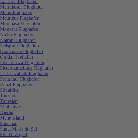
Lanseria Flughafen
Marrakesch Flughafen
Maun Flughafen
Mauritius Flughafen
Mombasa Flughafen
Monastir Flughafen
Nador Flughafen
Nairobi Flughafen
Nelspruit Flughafen
Ouarzazate Flughafen
Oujda Flughafen
Phalaborwa Flughafen
Pietermaritzburg Flughafen
Port Elizabeth Flughafen
Praia Intl. Flughafen
Rabat Flughafen
Südafrika
Tanzania
Tunesien
Zimbabwe
Djerba
Mahe Island
Sansibar
Santa Maria do Sal
Sheikh Zayed