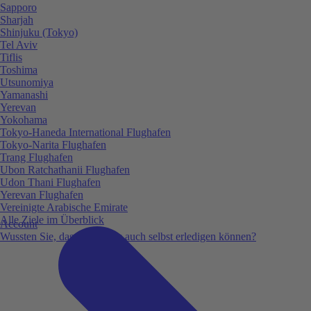
Sapporo
Sharjah
Shinjuku (Tokyo)
Tel Aviv
Tiflis
Toshima
Utsunomiya
Yamanashi
Yerevan
Yokohama
Tokyo-Haneda International Flughafen
Tokyo-Narita Flughafen
Trang Flughafen
Ubon Ratchathanii Flughafen
Udon Thani Flughafen
Yerevan Flughafen
Vereinigte Arabische Emirate
Alle Ziele im Überblick
Account
Wussten Sie, dass Sie vieles auch selbst erledigen können?