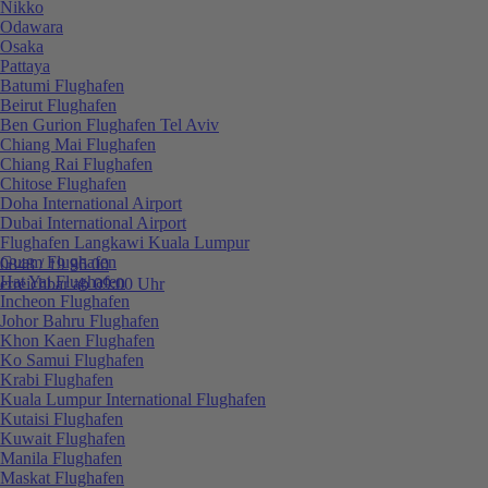
Nikko
Odawara
Osaka
Pattaya
Batumi Flughafen
Beirut Flughafen
Ben Gurion Flughafen Tel Aviv
Chiang Mai Flughafen
Chiang Rai Flughafen
Chitose Flughafen
Doha International Airport
Dubai International Airport
Flughafen Langkawi Kuala Lumpur
Guam Flughafen
0848 / 19 96 00
Hat Yai Flughafen
erreichbar ab 09:00 Uhr
Incheon Flughafen
Johor Bahru Flughafen
Khon Kaen Flughafen
Ko Samui Flughafen
Krabi Flughafen
Kuala Lumpur International Flughafen
Kutaisi Flughafen
Kuwait Flughafen
Manila Flughafen
Maskat Flughafen