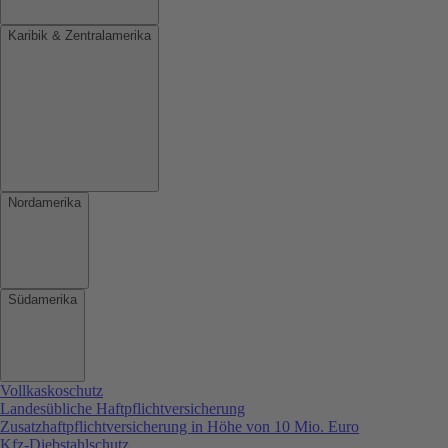
Karibik & Zentralamerika
Nordamerika
Südamerika
Vollkaskoschutz
Landesübliche Haftpflichtversicherung
Zusatzhaftpflichtversicherung in Höhe von 10 Mio. Euro
Kfz-Diebstahlschutz