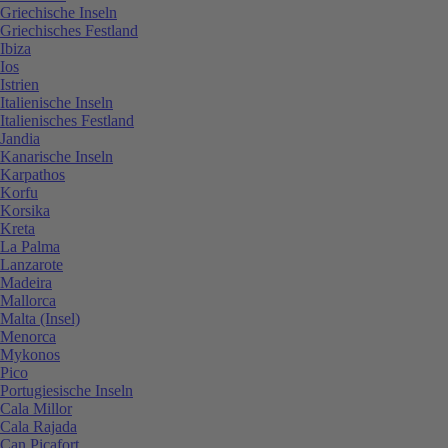
Griechische Inseln
Griechisches Festland
Ibiza
Ios
Istrien
Italienische Inseln
Italienisches Festland
Jandia
Kanarische Inseln
Karpathos
Korfu
Korsika
Kreta
La Palma
Lanzarote
Madeira
Mallorca
Malta (Insel)
Menorca
Mykonos
Pico
Portugiesische Inseln
Cala Millor
Cala Rajada
Can Picafort