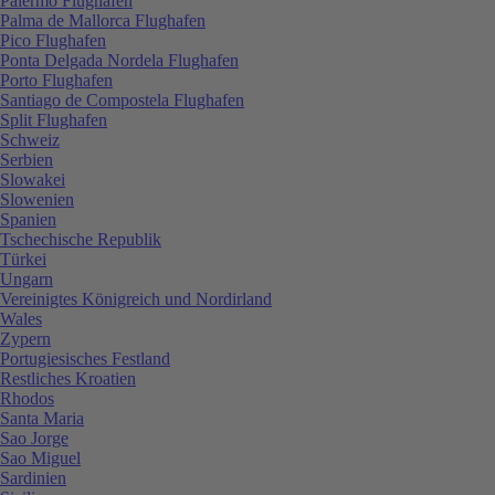
Palermo Flughafen
Palma de Mallorca Flughafen
Pico Flughafen
Ponta Delgada Nordela Flughafen
Porto Flughafen
Santiago de Compostela Flughafen
Split Flughafen
Schweiz
Serbien
Slowakei
Slowenien
Spanien
Tschechische Republik
Türkei
Ungarn
Vereinigtes Königreich und Nordirland
Wales
Zypern
Portugiesisches Festland
Restliches Kroatien
Rhodos
Santa Maria
Sao Jorge
Sao Miguel
Sardinien