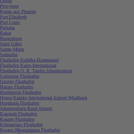
Oujda
Pereybere
Pointe aux Piments
Port Elizabeth
Port Louis
Pretoria
Rabat
Rustenburg
Saint Gilles
Sainte-Marie
Saldanha
Flughafen Enfidha-Hammamet
Flughafen Kairo-International
Flughafen O. R. Tambo Johannesburg
Gaborone Flughafen
George Flughafen
Harare Flughafen
Hoedspruit Flughafen
Hosea Kutako International Airport Windhoek
Hurghada Flughafen
Johannesburg Rand Airport
Kapstadt Flughafen
Kasane Flughafen
Kilimanjaro Flughafen
Kruger-Mpumalanga Flughafen