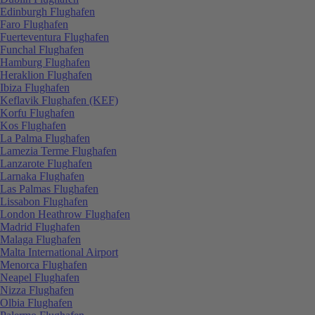
Edinburgh Flughafen
Faro Flughafen
Fuerteventura Flughafen
Funchal Flughafen
Hamburg Flughafen
Heraklion Flughafen
Ibiza Flughafen
Keflavik Flughafen (KEF)
Korfu Flughafen
Kos Flughafen
La Palma Flughafen
Lamezia Terme Flughafen
Lanzarote Flughafen
Larnaka Flughafen
Las Palmas Flughafen
Lissabon Flughafen
London Heathrow Flughafen
Madrid Flughafen
Malaga Flughafen
Malta International Airport
Menorca Flughafen
Neapel Flughafen
Nizza Flughafen
Olbia Flughafen