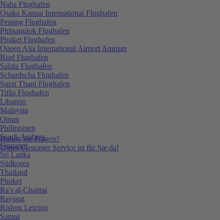
Naha Flughafen
Osaka Kansai International Flughafen
Penang Flughafen
Phitsanulok Flughafen
Phuket Flughafen
Queen Alia International Airport Amman
Riad Flughafen
Salala Flughafen
Schardscha Flughafen
Surat Thani Flughafen
Tiflis Flughafen
Libanon
Malaysia
Oman
Philippinen
Saudi-Arabien
Haben Sie Fragen?
Singapur
Unser Customer Service ist für Sie da!
Sri Lanka
Südkorea
Thailand
Phuket
Ra's al-Chaima
Rayong
Rishon Letzion
Samui