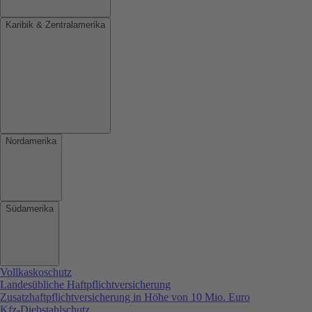
Karibik & Zentralamerika
Nordamerika
Südamerika
Vollkaskoschutz
Landesübliche Haftpflichtversicherung
Zusatzhaftpflichtversicherung in Höhe von 10 Mio. Euro
Kfz-Diebstahlschutz