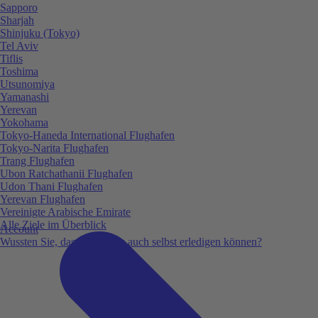
Sapporo
Sharjah
Shinjuku (Tokyo)
Tel Aviv
Tiflis
Toshima
Utsunomiya
Yamanashi
Yerevan
Yokohama
Tokyo-Haneda International Flughafen
Tokyo-Narita Flughafen
Trang Flughafen
Ubon Ratchathanii Flughafen
Udon Thani Flughafen
Yerevan Flughafen
Vereinigte Arabische Emirate
Alle Ziele im Überblick
Account
Wussten Sie, dass Sie vieles auch selbst erledigen können?