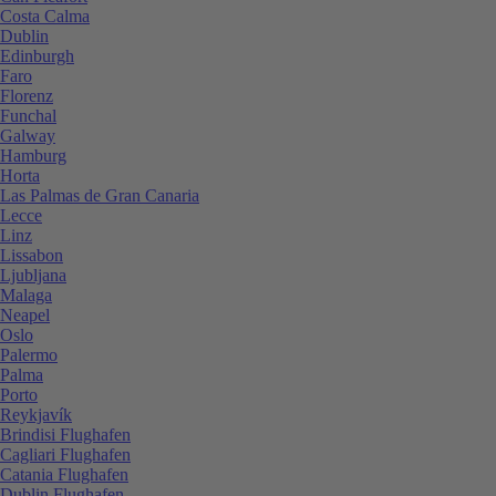
Costa Calma
Dublin
Edinburgh
Faro
Florenz
Funchal
Galway
Hamburg
Horta
Las Palmas de Gran Canaria
Lecce
Linz
Lissabon
Ljubljana
Malaga
Neapel
Oslo
Palermo
Palma
Porto
Reykjavík
Brindisi Flughafen
Cagliari Flughafen
Catania Flughafen
Dublin Flughafen