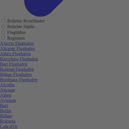
Beliebte Reiseländer
Beliebte Städte
Flughäfen
Regionen
Ajaccio Flughafen
Alicante Flughafen
Athen Flughafen
Barcelona Flughafen
Bari Flughafen
Belgrad Flughafen
Bilbao Flughafen
Bordeaux Flughafen
Alcudia
Alicante
Athen
Avignon
Bari
Berlin
Bilbao
Bologna
Cala d'Or