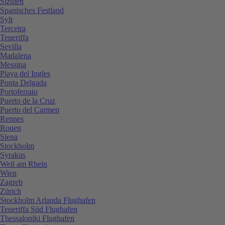
Sizilien
Spanisches Festland
Sylt
Terceira
Teneriffa
Sevilla
Madalena
Messina
Playa del Ingles
Ponta Delgada
Portoferraio
Puerto de la Cruz
Puerto del Carmen
Rennes
Rouen
Siena
Stockholm
Syrakus
Weil am Rhein
Wien
Zagreb
Zürich
Stockholm Arlanda Flughafen
Teneriffa Süd Flughafen
Thessaloniki Flughafen