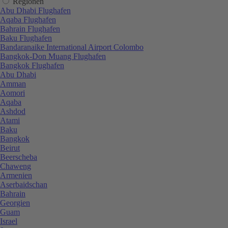
Regionen
Abu Dhabi Flughafen
Aqaba Flughafen
Bahrain Flughafen
Baku Flughafen
Bandaranaike International Airport Colombo
Bangkok-Don Muang Flughafen
Bangkok Flughafen
Abu Dhabi
Amman
Aomori
Aqaba
Ashdod
Atami
Baku
Bangkok
Beirut
Beerscheba
Chaweng
Armenien
Aserbaidschan
Bahrain
Georgien
Guam
Israel