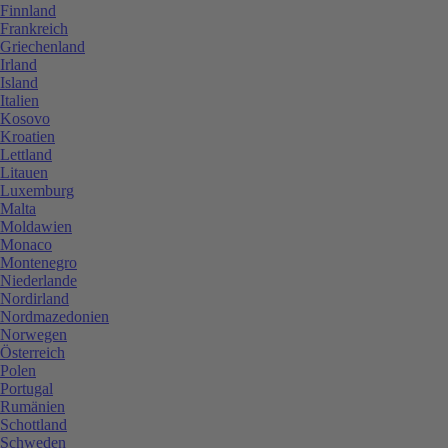
Finnland
Frankreich
Griechenland
Irland
Island
Italien
Kosovo
Kroatien
Lettland
Litauen
Luxemburg
Malta
Moldawien
Monaco
Montenegro
Niederlande
Nordirland
Nordmazedonien
Norwegen
Österreich
Polen
Portugal
Rumänien
Schottland
Schweden