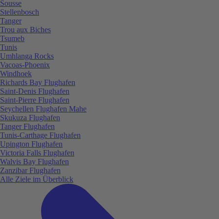
Sousse
Stellenbosch
Tanger
Trou aux Biches
Tsumeb
Tunis
Umhlanga Rocks
Vacoas-Phoenix
Windhoek
Richards Bay Flughafen
Saint-Denis Flughafen
Saint-Pierre Flughafen
Seychellen Flughafen Mahe
Skukuza Flughafen
Tanger Flughafen
Tunis-Carthage Flughafen
Upington Flughafen
Victoria Falls Flughafen
Walvis Bay Flughafen
Zanzibar Flughafen
Alle Ziele im Überblick