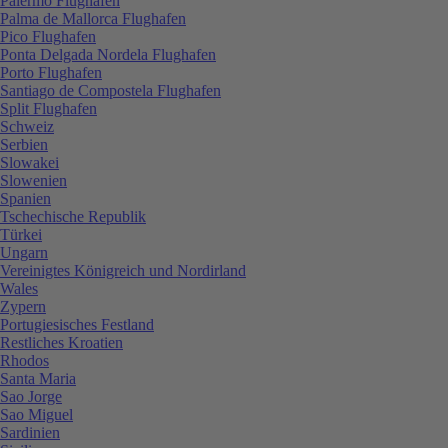
Palermo Flughafen
Palma de Mallorca Flughafen
Pico Flughafen
Ponta Delgada Nordela Flughafen
Porto Flughafen
Santiago de Compostela Flughafen
Split Flughafen
Schweiz
Serbien
Slowakei
Slowenien
Spanien
Tschechische Republik
Türkei
Ungarn
Vereinigtes Königreich und Nordirland
Wales
Zypern
Portugiesisches Festland
Restliches Kroatien
Rhodos
Santa Maria
Sao Jorge
Sao Miguel
Sardinien