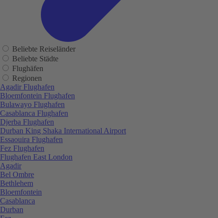
Beliebte Reiseländer
Beliebte Städte
Flughäfen
Regionen
Agadir Flughafen
Bloemfontein Flughafen
Bulawayo Flughafen
Casablanca Flughafen
Djerba Flughafen
Durban King Shaka International Airport
Essaouira Flughafen
Fez Flughafen
Flughafen East London
Agadir
Bel Ombre
Bethlehem
Bloemfontein
Casablanca
Durban