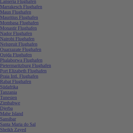
Lanseria Flughafen
Marrakesch Flughafen
Maun Flughafen
Mauritius Flughafen
Mombasa Flughafen
Monastir Flughafen
Nador Flughafen
Nairobi Flughafen
Nelspruit Flughafen
Ouarzazate Flughafen
Oujda Flughafen
Phalaborwa Flughafen
Pietermaritzburg Flughafen
Port Elizabeth Flughafen
Praia Intl. Flughafen
Rabat Flughafen
Südafrika
Tanzania
Tunesien
Zimbabwe
Djerba
Mahe Island
Sansibar
Santa Maria do Sal
Sheikh Zayed