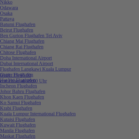
Nikko
Odawara
Osaka
Pattaya
Batumi Flughafen
Beirut Flughafen
Ben Gurion Flughafen Tel Aviv
Chiang Mai Flughafen
Chiang Rai Flughafen
Chitose Flughafen
Doha International Airport
Dubai International Airport
Flughafen Langkawi Kuala Lumpur
Guam Flughafen
0848 / 19 96 00
Hat Yai Flughafen
erreichbar ab 09:00 Uhr
Incheon Flughafen
Johor Bahru Flughafen
Khon Kaen Flughafen
Ko Samui Flughafen
Krabi Flughafen
Kuala Lumpur International Flughafen
Kutaisi Flughafen
Kuwait Flughafen
Manila Flughafen
Maskat Flughafen