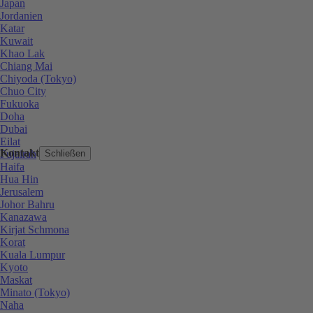
Japan
Jordanien
Katar
Kuwait
Khao Lak
Chiang Mai
Chiyoda (Tokyo)
Chuo City
Fukuoka
Doha
Dubai
Eilat
Kontakt
Fujairah
Schließen
Haifa
Hua Hin
Jerusalem
Johor Bahru
Kanazawa
Kirjat Schmona
Korat
Kuala Lumpur
Kyoto
Maskat
Minato (Tokyo)
Naha