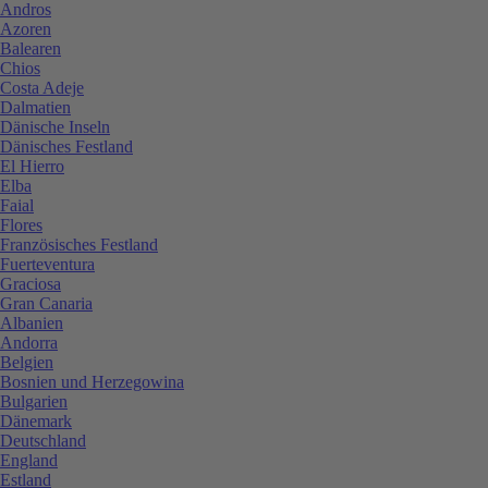
Andros
Azoren
Balearen
Chios
Costa Adeje
Dalmatien
Dänische Inseln
Dänisches Festland
El Hierro
Elba
Faial
Flores
Französisches Festland
Fuerteventura
Graciosa
Gran Canaria
Albanien
Andorra
Belgien
Bosnien und Herzegowina
Bulgarien
Dänemark
Deutschland
England
Estland