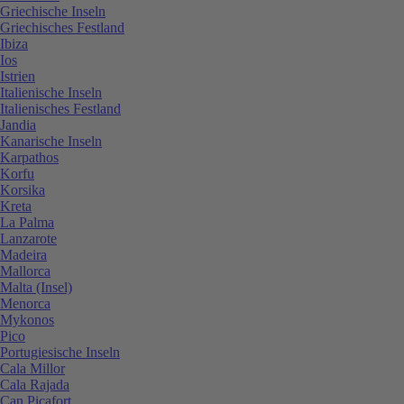
Griechische Inseln
Griechisches Festland
Ibiza
Ios
Istrien
Italienische Inseln
Italienisches Festland
Jandia
Kanarische Inseln
Karpathos
Korfu
Korsika
Kreta
La Palma
Lanzarote
Madeira
Mallorca
Malta (Insel)
Menorca
Mykonos
Pico
Portugiesische Inseln
Cala Millor
Cala Rajada
Can Picafort