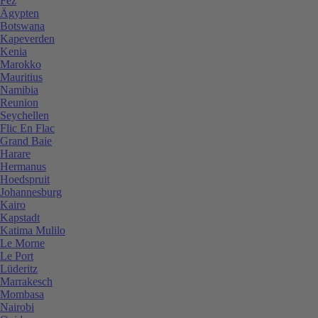
Fez
Ägypten
Botswana
Kapeverden
Kenia
Marokko
Mauritius
Namibia
Reunion
Seychellen
Flic En Flac
Grand Baie
Harare
Hermanus
Hoedspruit
Johannesburg
Kairo
Kapstadt
Katima Mulilo
Le Morne
Le Port
Lüderitz
Marrakesch
Mombasa
Nairobi