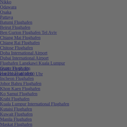
Nikko
Odawara
Osaka
Pattaya
Batumi Flughafen
Beirut Flughafen
Ben Gurion Flughafen Tel Aviv
Chiang Mai Flughafen
Chiang Rai Flughafen
Chitose Flughafen
Doha International Airport
Dubai International Airport
Flughafen Langkawi Kuala Lumpur
Guam Flughafen
0848 / 19 96 00
Hat Yai Flughafen
erreichbar ab 10:00 Uhr
Incheon Flughafen
Johor Bahru Flughafen
Khon Kaen Flughafen
Ko Samui Flughafen
Krabi Flughafen
Kuala Lumpur International Flughafen
Kutaisi Flughafen
Kuwait Flughafen
Manila Flughafen
Maskat Flughafen