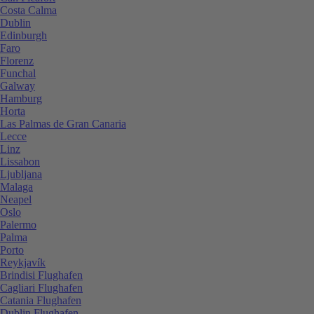
Costa Calma
Dublin
Edinburgh
Faro
Florenz
Funchal
Galway
Hamburg
Horta
Las Palmas de Gran Canaria
Lecce
Linz
Lissabon
Ljubljana
Malaga
Neapel
Oslo
Palermo
Palma
Porto
Reykjavík
Brindisi Flughafen
Cagliari Flughafen
Catania Flughafen
Dublin Flughafen