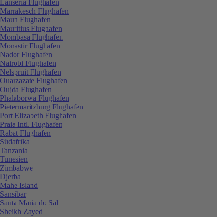
Lanseria Flughafen
Marrakesch Flughafen
Maun Flughafen
Mauritius Flughafen
Mombasa Flughafen
Monastir Flughafen
Nador Flughafen
Nairobi Flughafen
Nelspruit Flughafen
Ouarzazate Flughafen
Oujda Flughafen
Phalaborwa Flughafen
Pietermaritzburg Flughafen
Port Elizabeth Flughafen
Praia Intl. Flughafen
Rabat Flughafen
Südafrika
Tanzania
Tunesien
Zimbabwe
Djerba
Mahe Island
Sansibar
Santa Maria do Sal
Sheikh Zayed