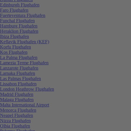
Edinburgh Flughafen
Faro Flughafen
Fuerteventura Flughafen
Funchal Flughafen
Hamburg Flughafen
Heraklion Flughafen
Ibiza Flughafen
Keflavik Flughafen (KEF)
Korfu Flughafen
Kos Flughafen
La Palma Flughafen
Lamezia Terme Flughafen
Lanzarote Flughafen
Larnaka Flughafen
Las Palmas Flughafen
Lissabon Flughafen
London Heathrow Flughafen
Madrid Flughafen
Malaga Flughafen
Malta International Airport
Menorca Flughafen
Neapel Flughafen
Nizza Flughafen
Olbia Flughafen