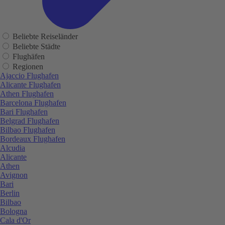
Beliebte Reiseländer
Beliebte Städte
Flughäfen
Regionen
Ajaccio Flughafen
Alicante Flughafen
Athen Flughafen
Barcelona Flughafen
Bari Flughafen
Belgrad Flughafen
Bilbao Flughafen
Bordeaux Flughafen
Alcudia
Alicante
Athen
Avignon
Bari
Berlin
Bilbao
Bologna
Cala d'Or