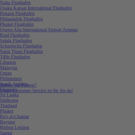
Naha Flughafen
Osaka Kansai International Flughafen
Penang Flughafen
Phitsanulok Flughafen
Phuket Flughafen
Queen Alia International Airport Amman
Riad Flughafen
Salala Flughafen
Schardscha Flughafen
Surat Thani Flughafen
Tiflis Flughafen
Libanon
Malaysia
Oman
Philippinen
Saudi-Arabien
Haben Sie Fragen?
Singapur
Unser Customer Service ist für Sie da!
Sri Lanka
Südkorea
Thailand
Phuket
Ra's al-Chaima
Rayong
Rishon Letzion
Samui