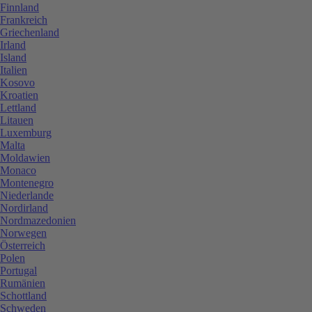
Finnland
Frankreich
Griechenland
Irland
Island
Italien
Kosovo
Kroatien
Lettland
Litauen
Luxemburg
Malta
Moldawien
Monaco
Montenegro
Niederlande
Nordirland
Nordmazedonien
Norwegen
Österreich
Polen
Portugal
Rumänien
Schottland
Schweden