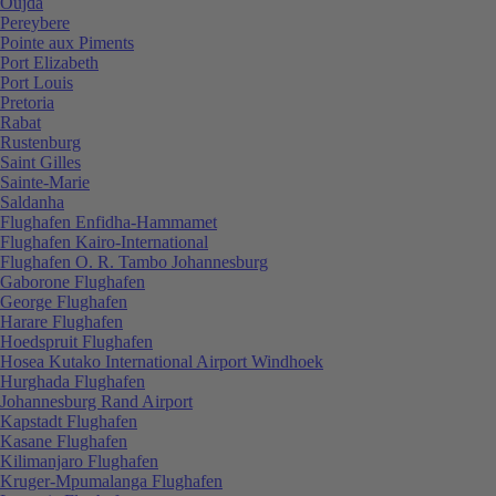
Oujda
Pereybere
Pointe aux Piments
Port Elizabeth
Port Louis
Pretoria
Rabat
Rustenburg
Saint Gilles
Sainte-Marie
Saldanha
Flughafen Enfidha-Hammamet
Flughafen Kairo-International
Flughafen O. R. Tambo Johannesburg
Gaborone Flughafen
George Flughafen
Harare Flughafen
Hoedspruit Flughafen
Hosea Kutako International Airport Windhoek
Hurghada Flughafen
Johannesburg Rand Airport
Kapstadt Flughafen
Kasane Flughafen
Kilimanjaro Flughafen
Kruger-Mpumalanga Flughafen