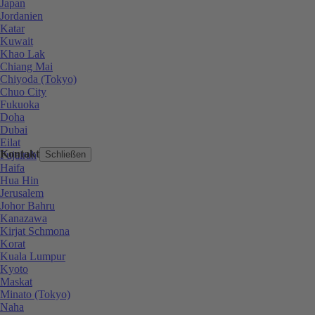
Japan
Jordanien
Katar
Kuwait
Khao Lak
Chiang Mai
Chiyoda (Tokyo)
Chuo City
Fukuoka
Doha
Dubai
Eilat
Kontakt
Fujairah
Schließen
Haifa
Hua Hin
Jerusalem
Johor Bahru
Kanazawa
Kirjat Schmona
Korat
Kuala Lumpur
Kyoto
Maskat
Minato (Tokyo)
Naha