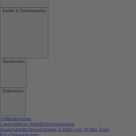
Karibik & Zentralamerika
Nordamerika
Südamerika
Vollkaskoschutz
Landesübliche Haftpflichtversicherung
Zusatzhaftpflichtversicherung in Höhe von 10 Mio. Euro
Kfz-Diebstahlschutz