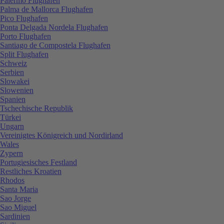
Palermo Flughafen
Palma de Mallorca Flughafen
Pico Flughafen
Ponta Delgada Nordela Flughafen
Porto Flughafen
Santiago de Compostela Flughafen
Split Flughafen
Schweiz
Serbien
Slowakei
Slowenien
Spanien
Tschechische Republik
Türkei
Ungarn
Vereinigtes Königreich und Nordirland
Wales
Zypern
Portugiesisches Festland
Restliches Kroatien
Rhodos
Santa Maria
Sao Jorge
Sao Miguel
Sardinien