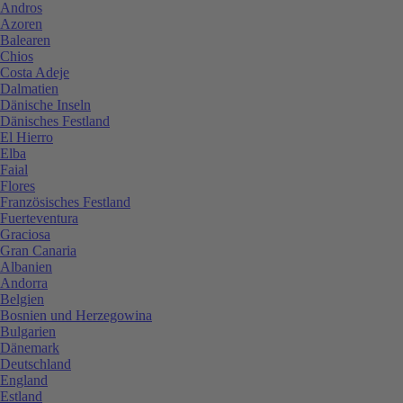
Andros
Azoren
Balearen
Chios
Costa Adeje
Dalmatien
Dänische Inseln
Dänisches Festland
El Hierro
Elba
Faial
Flores
Französisches Festland
Fuerteventura
Graciosa
Gran Canaria
Albanien
Andorra
Belgien
Bosnien und Herzegowina
Bulgarien
Dänemark
Deutschland
England
Estland