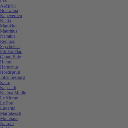
Fez
Ägypten
Botswana
Kapeverden
Kenia
Marokko
Mauritius
Namibia
Reunion
Seychellen
Flic En Flac
Grand Baie
Harare
Hermanus
Hoedspruit
Johannesburg
Kairo
Kapstadt
Katima Mulilo
Le Morne
Le Port
Lüderitz
Marrakesch
Mombasa
Nairobi