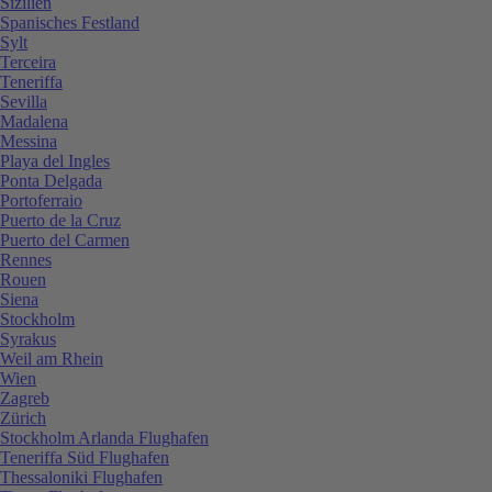
Sizilien
Spanisches Festland
Sylt
Terceira
Teneriffa
Sevilla
Madalena
Messina
Playa del Ingles
Ponta Delgada
Portoferraio
Puerto de la Cruz
Puerto del Carmen
Rennes
Rouen
Siena
Stockholm
Syrakus
Weil am Rhein
Wien
Zagreb
Zürich
Stockholm Arlanda Flughafen
Teneriffa Süd Flughafen
Thessaloniki Flughafen