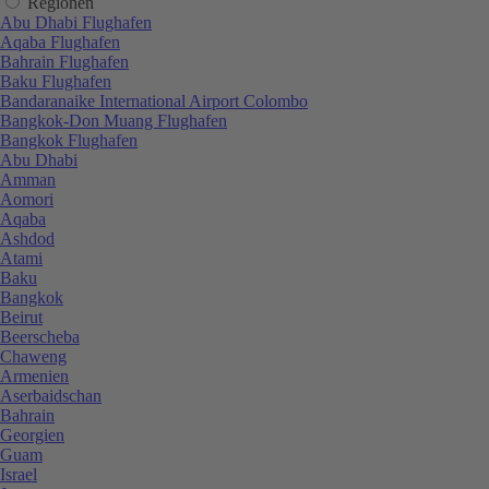
Regionen
Abu Dhabi Flughafen
Aqaba Flughafen
Bahrain Flughafen
Baku Flughafen
Bandaranaike International Airport Colombo
Bangkok-Don Muang Flughafen
Bangkok Flughafen
Abu Dhabi
Amman
Aomori
Aqaba
Ashdod
Atami
Baku
Bangkok
Beirut
Beerscheba
Chaweng
Armenien
Aserbaidschan
Bahrain
Georgien
Guam
Israel