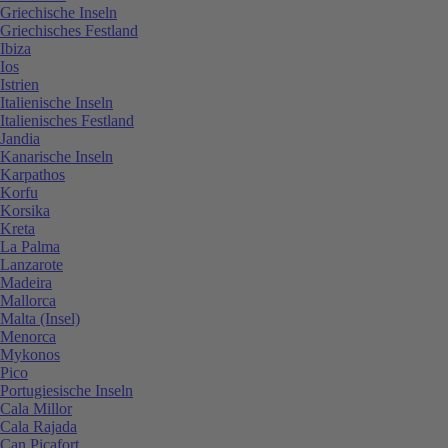
Griechische Inseln
Griechisches Festland
Ibiza
Ios
Istrien
Italienische Inseln
Italienisches Festland
Jandia
Kanarische Inseln
Karpathos
Korfu
Korsika
Kreta
La Palma
Lanzarote
Madeira
Mallorca
Malta (Insel)
Menorca
Mykonos
Pico
Portugiesische Inseln
Cala Millor
Cala Rajada
Can Picafort