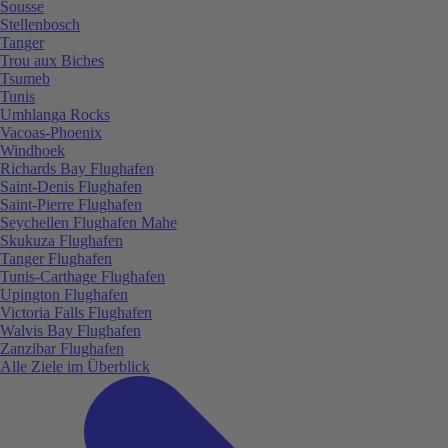
Sousse
Stellenbosch
Tanger
Trou aux Biches
Tsumeb
Tunis
Umhlanga Rocks
Vacoas-Phoenix
Windhoek
Richards Bay Flughafen
Saint-Denis Flughafen
Saint-Pierre Flughafen
Seychellen Flughafen Mahe
Skukuza Flughafen
Tanger Flughafen
Tunis-Carthage Flughafen
Upington Flughafen
Victoria Falls Flughafen
Walvis Bay Flughafen
Zanzibar Flughafen
Alle Ziele im Überblick