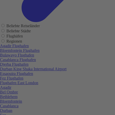
Beliebte Reiseländer
Beliebte Städte
Flughäfen
Regionen
Agadir Flughafen
Bloemfontein Flughafen
Bulawayo Flughafen
Casablanca Flughafen
Djerba Flughafen
Durban King Shaka International Airport
Essaouira Flughafen
Fez Flughafen
Flughafen East London
Agadir
Bel Ombre
Bethlehem
Bloemfontein
Casablanca
Durban