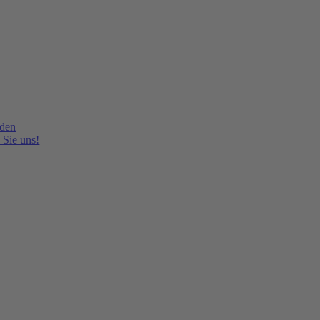
lden
 Sie uns!