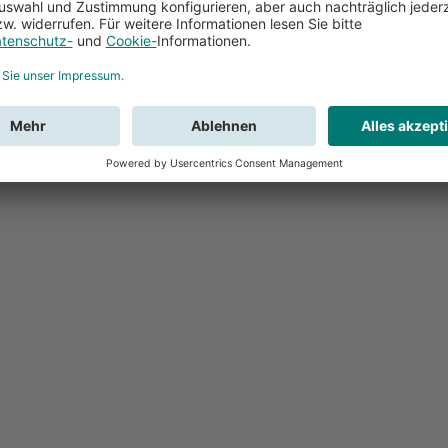
Feedback
Sie haben Fr
Buchung?