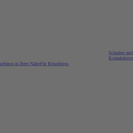
Schaden me
Kontaktieren
sebüros in Ihrer Nähe
Für Reisebüros