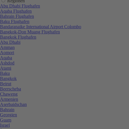
Regionen
Abu Dhabi Flughafen
Aqaba Flughafen
Bahrain Flughafen
Baku Flughafen
Bandaranaike International Airport Colombo
Bangkok-Don Muang Flughafen
Bangkok Flughafen
Abu Dhabi
Amman
Aomori
Aqaba
Ashdod
Atami
Baku
Bangkok
Beirut
Beerscheba
Chaweng
Armenien
Aserbaidschan
Bahrain
Georgien
Guam
Israel