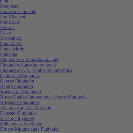
Oujda
Pereybere
Pointe aux Piments
Port Elizabeth
Port Louis
Pretoria
Rabat
Rustenburg
Saint Gilles
Sainte-Marie
Saldanha
Flughafen Enfidha-Hammamet
Flughafen Kairo-International
Flughafen O. R. Tambo Johannesburg
Gaborone Flughafen
George Flughafen
Harare Flughafen
Hoedspruit Flughafen
Hosea Kutako International Airport Windhoek
Hurghada Flughafen
Johannesburg Rand Airport
Kapstadt Flughafen
Kasane Flughafen
Kilimanjaro Flughafen
Kruger-Mpumalanga Flughafen