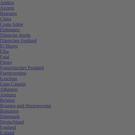
Andros
Azoren
Balearen
Chios
Costa Adeje
Dalmatien
Dänische Inseln
Dänisches Festland
El Hierro
Elba
Faial
Flores
Französisches Festland
Fuerteventura
Graciosa
Gran Canaria
Albanien
Andorra
Belgien
Bosnien und Herzegowina
Bulgarien
Dänemark
Deutschland
England
Estland