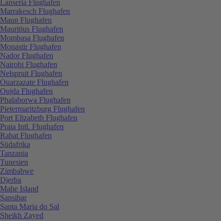
Lanseria Flughafen
Marrakesch Flughafen
Maun Flughafen
Mauritius Flughafen
Mombasa Flughafen
Monastir Flughafen
Nador Flughafen
Nairobi Flughafen
Nelspruit Flughafen
Ouarzazate Flughafen
Oujda Flughafen
Phalaborwa Flughafen
Pietermaritzburg Flughafen
Port Elizabeth Flughafen
Praia Intl. Flughafen
Rabat Flughafen
Südafrika
Tanzania
Tunesien
Zimbabwe
Djerba
Mahe Island
Sansibar
Santa Maria do Sal
Sheikh Zayed