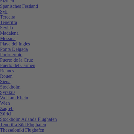
Sizilien
Spanisches Festland
Sylt
Terceira
Teneriffa
Sevilla
Madalena
Messina
Playa del Ingles
Ponta Delgada
Portoferraio
Puerto de la Cruz
Puerto del Carmen
Rennes
Rouen
Siena
Stockholm
Syrakus
Weil am Rhein
Wien
Zagreb
Zürich
Stockholm Arlanda Flughafen
Teneriffa Süd Flughafen
Thessaloniki Flughafen