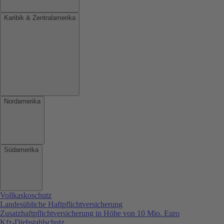
Karibik & Zentralamerika
Nordamerika
Südamerika
Vollkaskoschutz
Landesübliche Haftpflichtversicherung
Zusatzhaftpflichtversicherung in Höhe von 10 Mio. Euro
Kfz-Diebstahlschutz