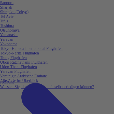
Sapporo
Sharjah
Shinjuku (Tokyo)
Tel Aviv
Tiflis
Toshima
Utsunomiya
Yamanashi
Yerevan
Yokohama
Tokyo-Haneda International Flughafen
Tokyo-Narita Flughafen
Trang Flughafen
Ubon Ratchathanii Flughafen
Udon Thani Flughafen
Yerevan Flughafen
Vereinigte Arabische Emirate
Alle Ziele im Überblick
Account
Wussten Sie, dass Sie vieles auch selbst erledigen können?