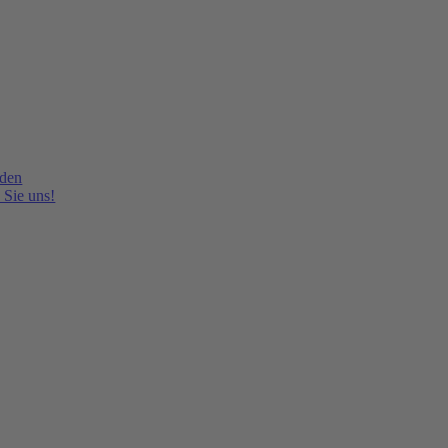
lden
 Sie uns!