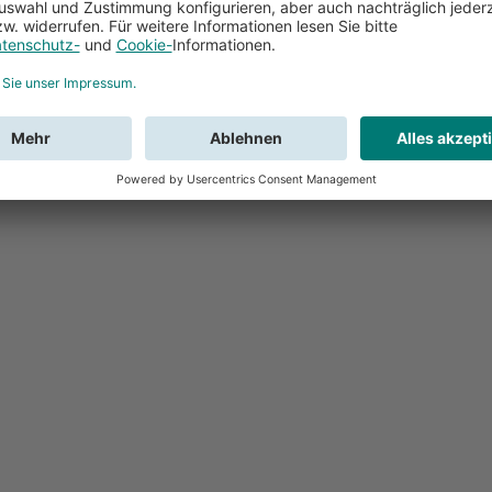
Feedback
Sie haben Fr
Buchung?