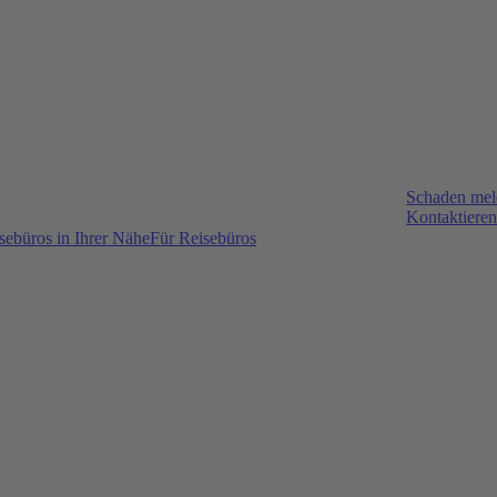
Schaden me
Kontaktieren
sebüros in Ihrer Nähe
Für Reisebüros