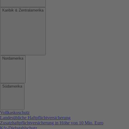
Karibik & Zentralamerika
Nordamerika
Südamerika
Vollkaskoschutz
Landesübliche Haftpflichtversicherung
Zusatzhaftpflichtversicherung in Höhe von 10 Mio. Euro
Kfz-Diebstahlschutz