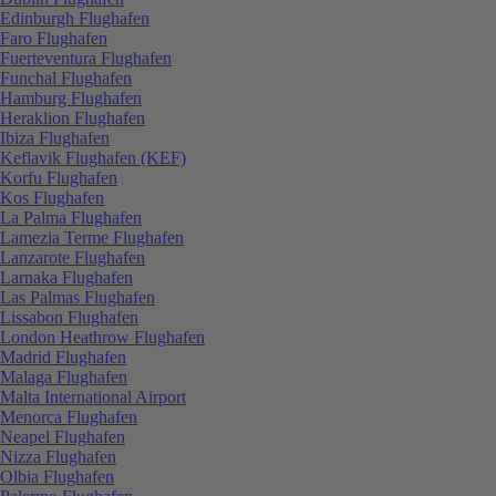
Edinburgh Flughafen
Faro Flughafen
Fuerteventura Flughafen
Funchal Flughafen
Hamburg Flughafen
Heraklion Flughafen
Ibiza Flughafen
Keflavik Flughafen (KEF)
Korfu Flughafen
Kos Flughafen
La Palma Flughafen
Lamezia Terme Flughafen
Lanzarote Flughafen
Larnaka Flughafen
Las Palmas Flughafen
Lissabon Flughafen
London Heathrow Flughafen
Madrid Flughafen
Malaga Flughafen
Malta International Airport
Menorca Flughafen
Neapel Flughafen
Nizza Flughafen
Olbia Flughafen