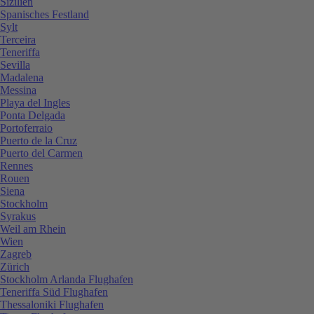
Sizilien
Spanisches Festland
Sylt
Terceira
Teneriffa
Sevilla
Madalena
Messina
Playa del Ingles
Ponta Delgada
Portoferraio
Puerto de la Cruz
Puerto del Carmen
Rennes
Rouen
Siena
Stockholm
Syrakus
Weil am Rhein
Wien
Zagreb
Zürich
Stockholm Arlanda Flughafen
Teneriffa Süd Flughafen
Thessaloniki Flughafen