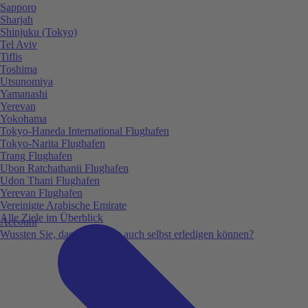
Sapporo
Sharjah
Shinjuku (Tokyo)
Tel Aviv
Tiflis
Toshima
Utsunomiya
Yamanashi
Yerevan
Yokohama
Tokyo-Haneda International Flughafen
Tokyo-Narita Flughafen
Trang Flughafen
Ubon Ratchathanii Flughafen
Udon Thani Flughafen
Yerevan Flughafen
Vereinigte Arabische Emirate
Alle Ziele im Überblick
Account
Wussten Sie, dass Sie vieles auch selbst erledigen können?