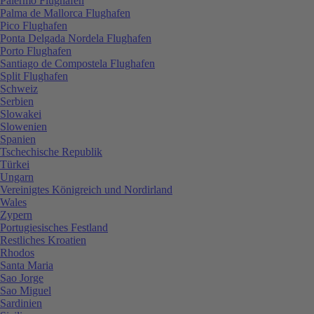
Palermo Flughafen
Palma de Mallorca Flughafen
Pico Flughafen
Ponta Delgada Nordela Flughafen
Porto Flughafen
Santiago de Compostela Flughafen
Split Flughafen
Schweiz
Serbien
Slowakei
Slowenien
Spanien
Tschechische Republik
Türkei
Ungarn
Vereinigtes Königreich und Nordirland
Wales
Zypern
Portugiesisches Festland
Restliches Kroatien
Rhodos
Santa Maria
Sao Jorge
Sao Miguel
Sardinien