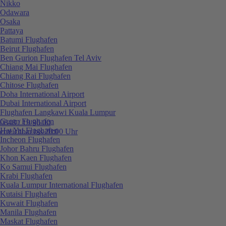
Nikko
Odawara
Osaka
Pattaya
Batumi Flughafen
Beirut Flughafen
Ben Gurion Flughafen Tel Aviv
Chiang Mai Flughafen
Chiang Rai Flughafen
Chitose Flughafen
Doha International Airport
Dubai International Airport
Flughafen Langkawi Kuala Lumpur
Guam Flughafen
0848 / 19 96 00
Hat Yai Flughafen
erreichbar bis 20:00 Uhr
Incheon Flughafen
Johor Bahru Flughafen
Khon Kaen Flughafen
Ko Samui Flughafen
Krabi Flughafen
Kuala Lumpur International Flughafen
Kutaisi Flughafen
Kuwait Flughafen
Manila Flughafen
Maskat Flughafen