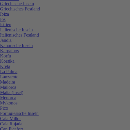
Griechische Inseln
Griechisches Festland
Ibiza
Ios
Istrien
Italienische Inseln
Italienisches Festland
Jandia
Kanarische Inseln
Karpathos
Korfu
Korsika
Kreta
La Palma
Lanzarote
Madeira
Mallorca
Malta (Insel)
Menorca
Mykonos
Pico
Portugiesische Inseln
Cala Millor
Cala Rajada
Can Picafort