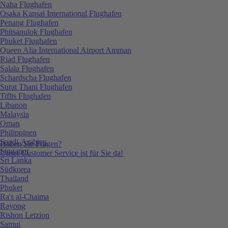
Naha Flughafen
Osaka Kansai International Flughafen
Penang Flughafen
Phitsanulok Flughafen
Phuket Flughafen
Queen Alia International Airport Amman
Riad Flughafen
Salala Flughafen
Schardscha Flughafen
Surat Thani Flughafen
Tiflis Flughafen
Libanon
Malaysia
Oman
Philippinen
Saudi-Arabien
Haben Sie Fragen?
Singapur
Unser Customer Service ist für Sie da!
Sri Lanka
Südkorea
Thailand
Phuket
Ra's al-Chaima
Rayong
Rishon Letzion
Samui