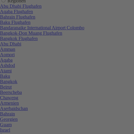
Regionen
Abu Dhabi Flughafen
Aqaba Flughafen
Bahrain Flughafen
Baku Flughafen
Bandaranaike International Airport Colombo
Bangkok-Don Muang Flughafen
Bangkok Flughafen
Abu Dhabi
Amman
Aomori
Aqaba
Ashdod
Atami
Baku
Bangkok
Beirut
Beerscheba
Chaweng
Armenien
Aserbaidschan
Bahrain
Georgien
Guam
Israel