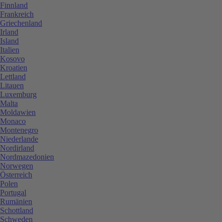
Finnland
Frankreich
Griechenland
Irland
Island
Italien
Kosovo
Kroatien
Lettland
Litauen
Luxemburg
Malta
Moldawien
Monaco
Montenegro
Niederlande
Nordirland
Nordmazedonien
Norwegen
Österreich
Polen
Portugal
Rumänien
Schottland
Schweden