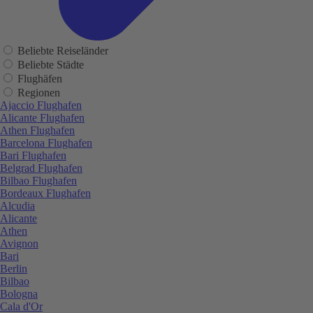
Beliebte Reiseländer
Beliebte Städte
Flughäfen
Regionen
Ajaccio Flughafen
Alicante Flughafen
Athen Flughafen
Barcelona Flughafen
Bari Flughafen
Belgrad Flughafen
Bilbao Flughafen
Bordeaux Flughafen
Alcudia
Alicante
Athen
Avignon
Bari
Berlin
Bilbao
Bologna
Cala d'Or