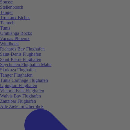
Sousse
Stellenbosch
Tanger
Trou aux Biches
Tsumeb
Tunis
Umhlanga Rocks
Vacoas-Phoenix
Windhoek
Richards Bay Flughafen
Saint-Denis Flughafen
Saint-Pierre Flughafen
Seychellen Flughafen Mahe
Skukuza Flughafen
Tanger Flughafen
Tunis-Carthage Flughafen
Upington Flughafen
Victoria Falls Flughafen
Walvis Bay Flughafen
Zanzibar Flughafen
Alle Ziele im Überblick