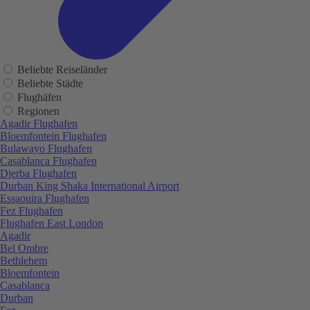
Beliebte Reiseländer
Beliebte Städte
Flughäfen
Regionen
Agadir Flughafen
Bloemfontein Flughafen
Bulawayo Flughafen
Casablanca Flughafen
Djerba Flughafen
Durban King Shaka International Airport
Essaouira Flughafen
Fez Flughafen
Flughafen East London
Agadir
Bel Ombre
Bethlehem
Bloemfontein
Casablanca
Durban