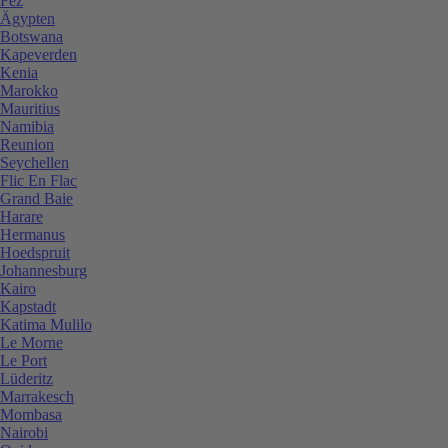
Fez
Ägypten
Botswana
Kapeverden
Kenia
Marokko
Mauritius
Namibia
Reunion
Seychellen
Flic En Flac
Grand Baie
Harare
Hermanus
Hoedspruit
Johannesburg
Kairo
Kapstadt
Katima Mulilo
Le Morne
Le Port
Lüderitz
Marrakesch
Mombasa
Nairobi