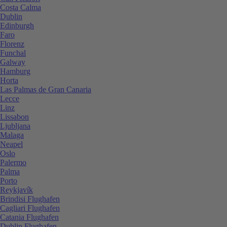
Costa Calma
Dublin
Edinburgh
Faro
Florenz
Funchal
Galway
Hamburg
Horta
Las Palmas de Gran Canaria
Lecce
Linz
Lissabon
Ljubljana
Malaga
Neapel
Oslo
Palermo
Palma
Porto
Reykjavík
Brindisi Flughafen
Cagliari Flughafen
Catania Flughafen
Dublin Flughafen