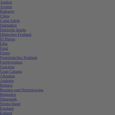
Andros
Azoren
Balearen
Chios
Costa Adeje
Dalmatien
Dänische Inseln
Dänisches Festland
El Hierro
Elba
Faial
Flores
Französisches Festland
Fuerteventura
Graciosa
Gran Canaria
Albanien
Andorra
Belgien
Bosnien und Herzegowina
Bulgarien
Dänemark
Deutschland
England
Estland