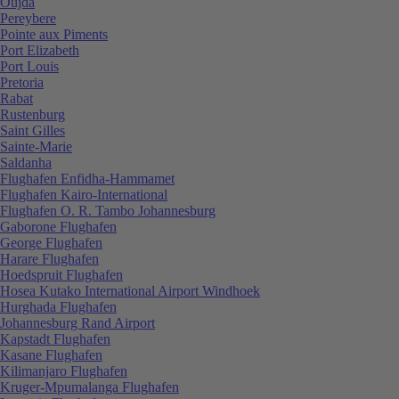
Oujda
Pereybere
Pointe aux Piments
Port Elizabeth
Port Louis
Pretoria
Rabat
Rustenburg
Saint Gilles
Sainte-Marie
Saldanha
Flughafen Enfidha-Hammamet
Flughafen Kairo-International
Flughafen O. R. Tambo Johannesburg
Gaborone Flughafen
George Flughafen
Harare Flughafen
Hoedspruit Flughafen
Hosea Kutako International Airport Windhoek
Hurghada Flughafen
Johannesburg Rand Airport
Kapstadt Flughafen
Kasane Flughafen
Kilimanjaro Flughafen
Kruger-Mpumalanga Flughafen