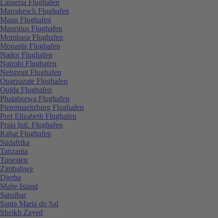
Lanseria Flughafen
Marrakesch Flughafen
Maun Flughafen
Mauritius Flughafen
Mombasa Flughafen
Monastir Flughafen
Nador Flughafen
Nairobi Flughafen
Nelspruit Flughafen
Ouarzazate Flughafen
Oujda Flughafen
Phalaborwa Flughafen
Pietermaritzburg Flughafen
Port Elizabeth Flughafen
Praia Intl. Flughafen
Rabat Flughafen
Südafrika
Tanzania
Tunesien
Zimbabwe
Djerba
Mahe Island
Sansibar
Santa Maria do Sal
Sheikh Zayed