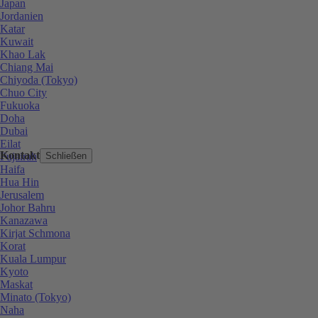
Japan
Jordanien
Katar
Kuwait
Khao Lak
Chiang Mai
Chiyoda (Tokyo)
Chuo City
Fukuoka
Doha
Dubai
Eilat
Kontakt
Fujairah
Schließen
Haifa
Hua Hin
Jerusalem
Johor Bahru
Kanazawa
Kirjat Schmona
Korat
Kuala Lumpur
Kyoto
Maskat
Minato (Tokyo)
Naha