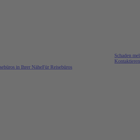
Schaden me
Kontaktieren
sebüros in Ihrer Nähe
Für Reisebüros