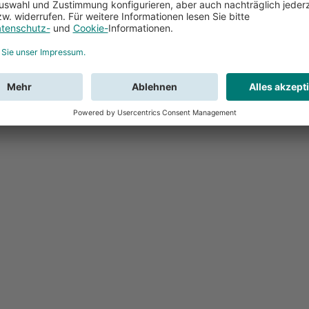
Feedback
Sie haben Fr
Buchung?