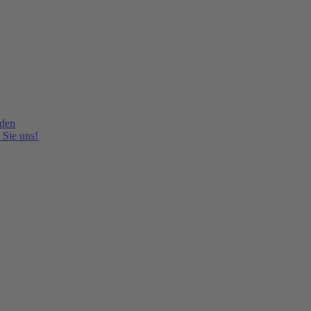
lden
 Sie uns!