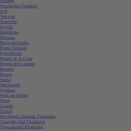
Sizilien
Spanisches Festland
Sylt
Terceira
Teneriffa
Sevilla
Madalena
Messina
Playa del Ingles
Ponta Delgada
Portoferraio
Puerto de la Cruz
Puerto del Carmen
Rennes
Rouen
Siena
Stockholm
Syrakus
Weil am Rhein
Wien
Zagreb
Zürich
Stockholm Arlanda Flughafen
Teneriffa Süd Flughafen
Thessaloniki Flughafen