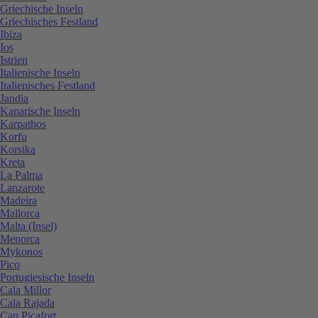
Griechische Inseln
Griechisches Festland
Ibiza
Ios
Istrien
Italienische Inseln
Italienisches Festland
Jandia
Kanarische Inseln
Karpathos
Korfu
Korsika
Kreta
La Palma
Lanzarote
Madeira
Mallorca
Malta (Insel)
Menorca
Mykonos
Pico
Portugiesische Inseln
Cala Millor
Cala Rajada
Can Picafort