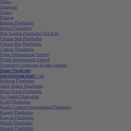
Nikko
Odawara
Osaka
Pattaya
Batumi Flughafen
Beirut Flughafen
Ben Gurion Flughafen Tel Aviv
Chiang Mai Flughafen
Chiang Rai Flughafen
Chitose Flughafen
Doha International Airport
Dubai International Airport
Flughafen Langkawi Kuala Lumpur
Guam Flughafen
0848 / 19 96 00
Hat Yai Flughafen
erreichbar ab 10:00 Uhr
Incheon Flughafen
Johor Bahru Flughafen
Khon Kaen Flughafen
Ko Samui Flughafen
Krabi Flughafen
Kuala Lumpur International Flughafen
Kutaisi Flughafen
Kuwait Flughafen
Manila Flughafen
Maskat Flughafen