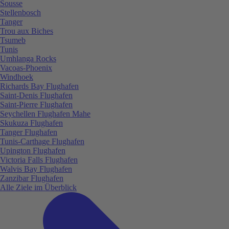
Sousse
Stellenbosch
Tanger
Trou aux Biches
Tsumeb
Tunis
Umhlanga Rocks
Vacoas-Phoenix
Windhoek
Richards Bay Flughafen
Saint-Denis Flughafen
Saint-Pierre Flughafen
Seychellen Flughafen Mahe
Skukuza Flughafen
Tanger Flughafen
Tunis-Carthage Flughafen
Upington Flughafen
Victoria Falls Flughafen
Walvis Bay Flughafen
Zanzibar Flughafen
Alle Ziele im Überblick