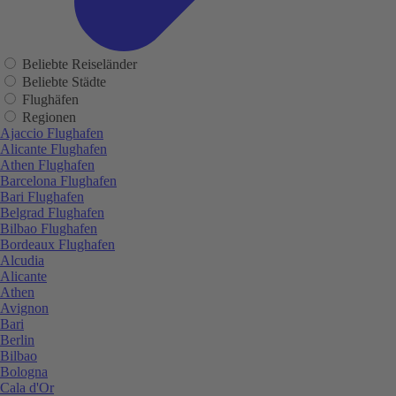
Beliebte Reiseländer
Beliebte Städte
Flughäfen
Regionen
Ajaccio Flughafen
Alicante Flughafen
Athen Flughafen
Barcelona Flughafen
Bari Flughafen
Belgrad Flughafen
Bilbao Flughafen
Bordeaux Flughafen
Alcudia
Alicante
Athen
Avignon
Bari
Berlin
Bilbao
Bologna
Cala d'Or