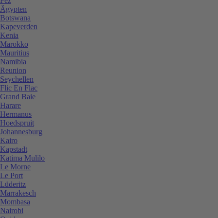
Fez
Ägypten
Botswana
Kapeverden
Kenia
Marokko
Mauritius
Namibia
Reunion
Seychellen
Flic En Flac
Grand Baie
Harare
Hermanus
Hoedspruit
Johannesburg
Kairo
Kapstadt
Katima Mulilo
Le Morne
Le Port
Lüderitz
Marrakesch
Mombasa
Nairobi