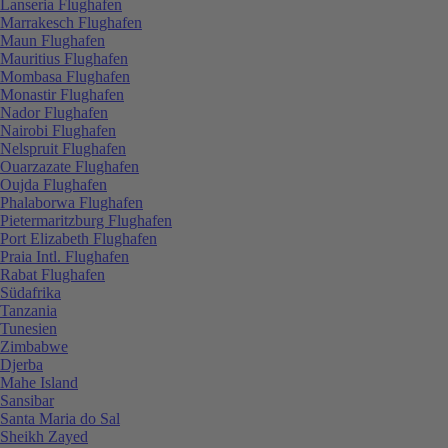
Lanseria Flughafen
Marrakesch Flughafen
Maun Flughafen
Mauritius Flughafen
Mombasa Flughafen
Monastir Flughafen
Nador Flughafen
Nairobi Flughafen
Nelspruit Flughafen
Ouarzazate Flughafen
Oujda Flughafen
Phalaborwa Flughafen
Pietermaritzburg Flughafen
Port Elizabeth Flughafen
Praia Intl. Flughafen
Rabat Flughafen
Südafrika
Tanzania
Tunesien
Zimbabwe
Djerba
Mahe Island
Sansibar
Santa Maria do Sal
Sheikh Zayed