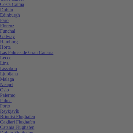
Costa Calma
Dublin
Edinburgh
Faro
Florenz
Funchal
Galway
Hamburg
Horta
Las Palmas de Gran Canaria
Lecce
Linz
Lissabon
Ljubljana
Malaga
Neapel
Oslo
Palermo
Palma
Porto
Reykjavík
Brindisi Flughafen
Cagliari Flughafen
Catania Flughafen
Dublin Flughafen