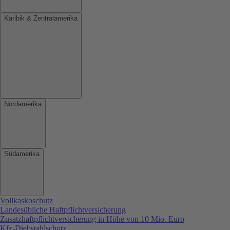
Karibik & Zentralamerika
Nordamerika
Südamerika
Vollkaskoschutz
Landesübliche Haftpflichtversicherung
Zusatzhaftpflichtversicherung in Höhe von 10 Mio. Euro
Kfz-Diebstahlschutz