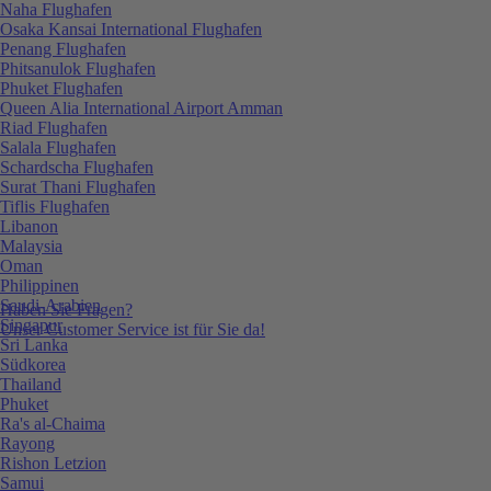
Naha Flughafen
Osaka Kansai International Flughafen
Penang Flughafen
Phitsanulok Flughafen
Phuket Flughafen
Queen Alia International Airport Amman
Riad Flughafen
Salala Flughafen
Schardscha Flughafen
Surat Thani Flughafen
Tiflis Flughafen
Libanon
Malaysia
Oman
Philippinen
Saudi-Arabien
Haben Sie Fragen?
Singapur
Unser Customer Service ist für Sie da!
Sri Lanka
Südkorea
Thailand
Phuket
Ra's al-Chaima
Rayong
Rishon Letzion
Samui