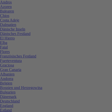
Andros
Azoren
Balearen
Chios
Costa Adeje
Dalmatien
Dänische Inseln
Dänisches Festland
El Hierro
Elba
Faial
Flores
Französisches Festland
Fuerteventura
Graciosa
Gran Canaria
Albanien
Andorra
Belgien
Bosnien und Herzegowina
Bulgarien
Dänemark
Deutschland
England
Estland