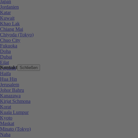
Japan
Jordanien
Katar
Kuwait
Khao Lak
Chiang Mai
Chiyoda (Tokyo)
Chuo City
Fukuoka
Doha
Dubai
Eilat
Kontakt
Fujairah
Schließen
Haifa
Hua Hin
Jerusalem
Johor Bahru
Kanazawa
Kirjat Schmona
Korat
Kuala Lumpur
Kyoto
Maskat
Minato (Tokyo)
Naha