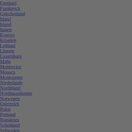
Finnland
Frankreich
Griechenland
Irland
Island
Italien
Kosovo
Kroatien
Lettland
Litauen
Luxemburg
Malta
Moldawien
Monaco
Montenegro
Niederlande
Nordirland
Nordmazedonien
Norwegen
Österreich
Polen
Portugal
Rumänien
Schottland
Schweden