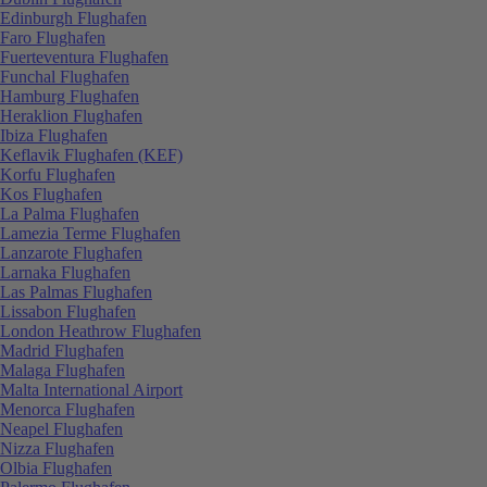
Edinburgh Flughafen
Faro Flughafen
Fuerteventura Flughafen
Funchal Flughafen
Hamburg Flughafen
Heraklion Flughafen
Ibiza Flughafen
Keflavik Flughafen (KEF)
Korfu Flughafen
Kos Flughafen
La Palma Flughafen
Lamezia Terme Flughafen
Lanzarote Flughafen
Larnaka Flughafen
Las Palmas Flughafen
Lissabon Flughafen
London Heathrow Flughafen
Madrid Flughafen
Malaga Flughafen
Malta International Airport
Menorca Flughafen
Neapel Flughafen
Nizza Flughafen
Olbia Flughafen