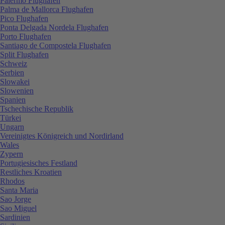
Palermo Flughafen
Palma de Mallorca Flughafen
Pico Flughafen
Ponta Delgada Nordela Flughafen
Porto Flughafen
Santiago de Compostela Flughafen
Split Flughafen
Schweiz
Serbien
Slowakei
Slowenien
Spanien
Tschechische Republik
Türkei
Ungarn
Vereinigtes Königreich und Nordirland
Wales
Zypern
Portugiesisches Festland
Restliches Kroatien
Rhodos
Santa Maria
Sao Jorge
Sao Miguel
Sardinien