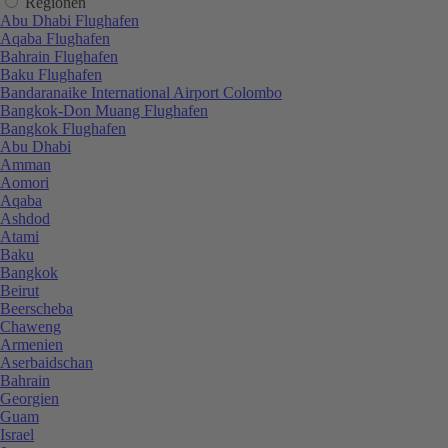
Regionen
Abu Dhabi Flughafen
Aqaba Flughafen
Bahrain Flughafen
Baku Flughafen
Bandaranaike International Airport Colombo
Bangkok-Don Muang Flughafen
Bangkok Flughafen
Abu Dhabi
Amman
Aomori
Aqaba
Ashdod
Atami
Baku
Bangkok
Beirut
Beerscheba
Chaweng
Armenien
Aserbaidschan
Bahrain
Georgien
Guam
Israel