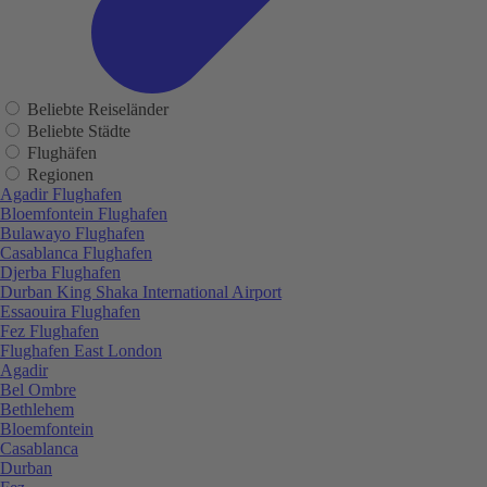
Beliebte Reiseländer
Beliebte Städte
Flughäfen
Regionen
Agadir Flughafen
Bloemfontein Flughafen
Bulawayo Flughafen
Casablanca Flughafen
Djerba Flughafen
Durban King Shaka International Airport
Essaouira Flughafen
Fez Flughafen
Flughafen East London
Agadir
Bel Ombre
Bethlehem
Bloemfontein
Casablanca
Durban