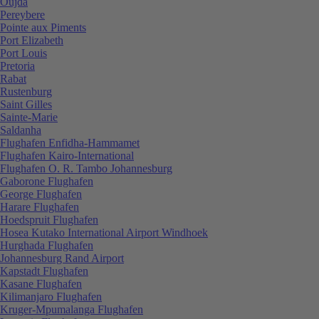
Oujda
Pereybere
Pointe aux Piments
Port Elizabeth
Port Louis
Pretoria
Rabat
Rustenburg
Saint Gilles
Sainte-Marie
Saldanha
Flughafen Enfidha-Hammamet
Flughafen Kairo-International
Flughafen O. R. Tambo Johannesburg
Gaborone Flughafen
George Flughafen
Harare Flughafen
Hoedspruit Flughafen
Hosea Kutako International Airport Windhoek
Hurghada Flughafen
Johannesburg Rand Airport
Kapstadt Flughafen
Kasane Flughafen
Kilimanjaro Flughafen
Kruger-Mpumalanga Flughafen