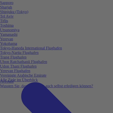
Sapporo
Sharjah
Shinjuku (Tokyo)
Tel Aviv
Tiflis
Toshima
Utsunomiya
Yamanashi
Yerevan
Yokohama
Tokyo-Haneda International Flughafen
Tokyo-Narita Flughafen
Trang Flughafen
Ubon Ratchathanii Flughafen
Udon Thani Flughafen
Yerevan Flughafen
Vereinigte Arabische Emirate
Alle Ziele im Überblick
Account
Wussten Sie, dass Sie vieles auch selbst erledigen können?