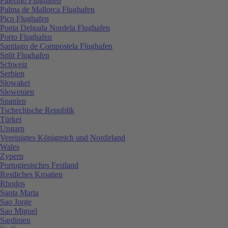
Palermo Flughafen
Palma de Mallorca Flughafen
Pico Flughafen
Ponta Delgada Nordela Flughafen
Porto Flughafen
Santiago de Compostela Flughafen
Split Flughafen
Schweiz
Serbien
Slowakei
Slowenien
Spanien
Tschechische Republik
Türkei
Ungarn
Vereinigtes Königreich und Nordirland
Wales
Zypern
Portugiesisches Festland
Restliches Kroatien
Rhodos
Santa Maria
Sao Jorge
Sao Miguel
Sardinien