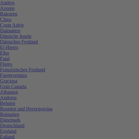
Andros
Azoren
Balearen
Chios
Costa Adeje
Dalmatien
Dänische Inseln
Dänisches Festland
El Hierro
Elba
Faial
Flores
Französisches Festland
Fuerteventura
Graciosa
Gran Canaria
Albanien
Andorra
Belgien
Bosnien und Herzegowina
Bulgarien
Dänemark
Deutschland
England
Estland