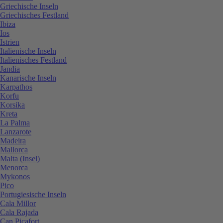
Griechische Inseln
Griechisches Festland
Ibiza
Ios
Istrien
Italienische Inseln
Italienisches Festland
Jandia
Kanarische Inseln
Karpathos
Korfu
Korsika
Kreta
La Palma
Lanzarote
Madeira
Mallorca
Malta (Insel)
Menorca
Mykonos
Pico
Portugiesische Inseln
Cala Millor
Cala Rajada
Can Picafort