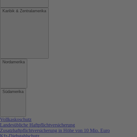
Karibik & Zentralamerika
Nordamerika
Südamerika
Vollkaskoschutz
Landesübliche Haftpflichtversicherung
Zusatzhaftpflichtversicherung in Höhe von 10 Mio. Euro
Kfz-Diebstahlschutz