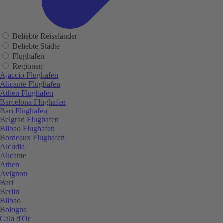
Beliebte Reiseländer
Beliebte Städte
Flughäfen
Regionen
Ajaccio Flughafen
Alicante Flughafen
Athen Flughafen
Barcelona Flughafen
Bari Flughafen
Belgrad Flughafen
Bilbao Flughafen
Bordeaux Flughafen
Alcudia
Alicante
Athen
Avignon
Bari
Berlin
Bilbao
Bologna
Cala d'Or