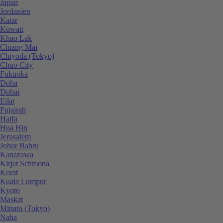
Japan
Jordanien
Katar
Kuwait
Khao Lak
Chiang Mai
Chiyoda (Tokyo)
Chuo City
Fukuoka
Doha
Dubai
Eilat
Fujairah
Haifa
Hua Hin
Jerusalem
Johor Bahru
Kanazawa
Kirjat Schmona
Korat
Kuala Lumpur
Kyoto
Maskat
Minato (Tokyo)
Naha