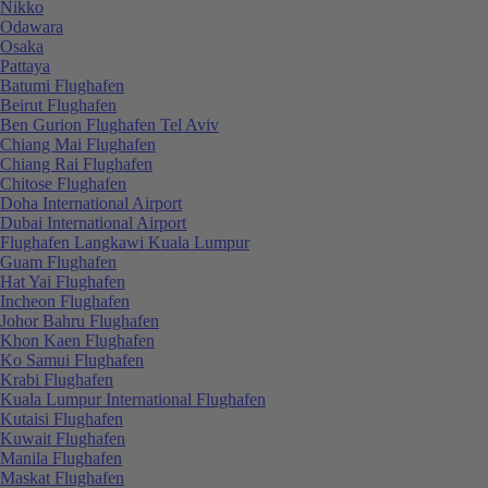
Nikko
Odawara
Osaka
Pattaya
Batumi Flughafen
Beirut Flughafen
Ben Gurion Flughafen Tel Aviv
Chiang Mai Flughafen
Chiang Rai Flughafen
Chitose Flughafen
Doha International Airport
Dubai International Airport
Flughafen Langkawi Kuala Lumpur
Guam Flughafen
Hat Yai Flughafen
Incheon Flughafen
Johor Bahru Flughafen
Khon Kaen Flughafen
Ko Samui Flughafen
Krabi Flughafen
Kuala Lumpur International Flughafen
Kutaisi Flughafen
Kuwait Flughafen
Manila Flughafen
Maskat Flughafen