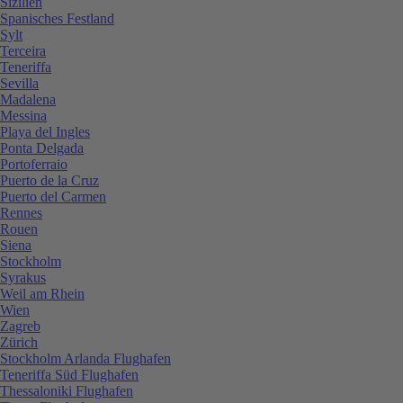
Sizilien
Spanisches Festland
Sylt
Terceira
Teneriffa
Sevilla
Madalena
Messina
Playa del Ingles
Ponta Delgada
Portoferraio
Puerto de la Cruz
Puerto del Carmen
Rennes
Rouen
Siena
Stockholm
Syrakus
Weil am Rhein
Wien
Zagreb
Zürich
Stockholm Arlanda Flughafen
Teneriffa Süd Flughafen
Thessaloniki Flughafen