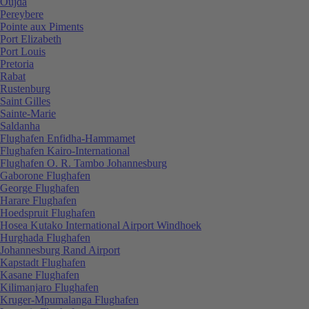
Oujda
Pereybere
Pointe aux Piments
Port Elizabeth
Port Louis
Pretoria
Rabat
Rustenburg
Saint Gilles
Sainte-Marie
Saldanha
Flughafen Enfidha-Hammamet
Flughafen Kairo-International
Flughafen O. R. Tambo Johannesburg
Gaborone Flughafen
George Flughafen
Harare Flughafen
Hoedspruit Flughafen
Hosea Kutako International Airport Windhoek
Hurghada Flughafen
Johannesburg Rand Airport
Kapstadt Flughafen
Kasane Flughafen
Kilimanjaro Flughafen
Kruger-Mpumalanga Flughafen