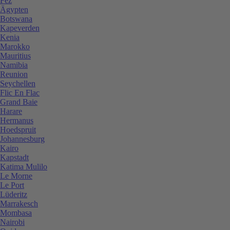
Fez
Ägypten
Botswana
Kapeverden
Kenia
Marokko
Mauritius
Namibia
Reunion
Seychellen
Flic En Flac
Grand Baie
Harare
Hermanus
Hoedspruit
Johannesburg
Kairo
Kapstadt
Katima Mulilo
Le Morne
Le Port
Lüderitz
Marrakesch
Mombasa
Nairobi