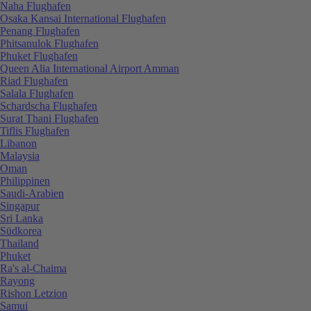
Naha Flughafen
Osaka Kansai International Flughafen
Penang Flughafen
Phitsanulok Flughafen
Phuket Flughafen
Queen Alia International Airport Amman
Riad Flughafen
Salala Flughafen
Schardscha Flughafen
Surat Thani Flughafen
Tiflis Flughafen
Libanon
Malaysia
Oman
Philippinen
Saudi-Arabien
Singapur
Sri Lanka
Südkorea
Thailand
Phuket
Ra's al-Chaima
Rayong
Rishon Letzion
Samui