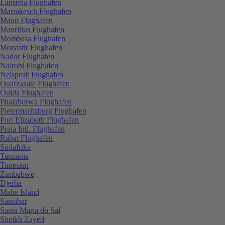
Lanseria Flughafen
Marrakesch Flughafen
Maun Flughafen
Mauritius Flughafen
Mombasa Flughafen
Monastir Flughafen
Nador Flughafen
Nairobi Flughafen
Nelspruit Flughafen
Ouarzazate Flughafen
Oujda Flughafen
Phalaborwa Flughafen
Pietermaritzburg Flughafen
Port Elizabeth Flughafen
Praia Intl. Flughafen
Rabat Flughafen
Südafrika
Tanzania
Tunesien
Zimbabwe
Djerba
Mahe Island
Sansibar
Santa Maria do Sal
Sheikh Zayed