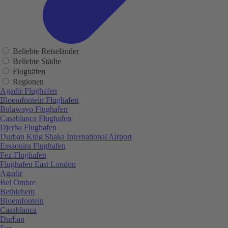
Beliebte Reiseländer
Beliebte Städte
Flughäfen
Regionen
Agadir Flughafen
Bloemfontein Flughafen
Bulawayo Flughafen
Casablanca Flughafen
Djerba Flughafen
Durban King Shaka International Airport
Essaouira Flughafen
Fez Flughafen
Flughafen East London
Agadir
Bel Ombre
Bethlehem
Bloemfontein
Casablanca
Durban