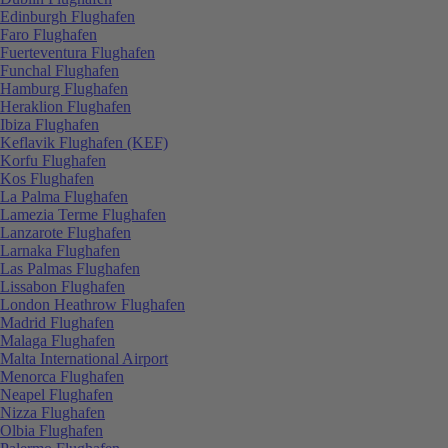
Edinburgh Flughafen
Faro Flughafen
Fuerteventura Flughafen
Funchal Flughafen
Hamburg Flughafen
Heraklion Flughafen
Ibiza Flughafen
Keflavik Flughafen (KEF)
Korfu Flughafen
Kos Flughafen
La Palma Flughafen
Lamezia Terme Flughafen
Lanzarote Flughafen
Larnaka Flughafen
Las Palmas Flughafen
Lissabon Flughafen
London Heathrow Flughafen
Madrid Flughafen
Malaga Flughafen
Malta International Airport
Menorca Flughafen
Neapel Flughafen
Nizza Flughafen
Olbia Flughafen