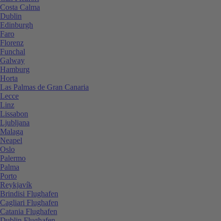
Costa Calma
Dublin
Edinburgh
Faro
Florenz
Funchal
Galway
Hamburg
Horta
Las Palmas de Gran Canaria
Lecce
Linz
Lissabon
Ljubljana
Malaga
Neapel
Oslo
Palermo
Palma
Porto
Reykjavík
Brindisi Flughafen
Cagliari Flughafen
Catania Flughafen
Dublin Flughafen