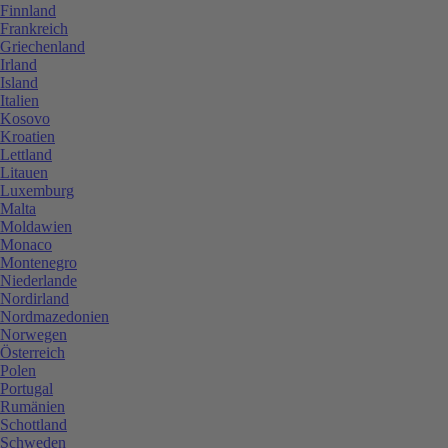
Finnland
Frankreich
Griechenland
Irland
Island
Italien
Kosovo
Kroatien
Lettland
Litauen
Luxemburg
Malta
Moldawien
Monaco
Montenegro
Niederlande
Nordirland
Nordmazedonien
Norwegen
Österreich
Polen
Portugal
Rumänien
Schottland
Schweden