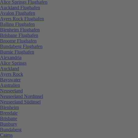
Alice Springs Flughafen
Auckland Flughafen
Avalon Flughafen
Ayers Rock Flughafen
Ballina Flughafen
Blenheim Flughafen
Brisbane Flughafen
Broome Flughafen
Bundaberg Flughafen
Burnie Flughafen
Alexandria
Alice Springs
Auckland
Ayers Rock
Bayswater
Australien
Neuseeland
Neuseeland Nordinsel
Neuseeland Südinsel
Blenheim
Brendale
Brisbane
Bunbury
Bundaberg
Cairns