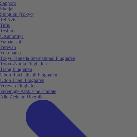
Sapporo
Sharjah
Shinjuku (Tokyo)
Tel Aviv
Tiflis
Toshima
Utsunomiya
Yamanashi
Yerevan
Yokohama
Tokyo-Haneda International Flughafen
Tokyo-Narita Flughafen
Trang Flughafen
Ubon Ratchathanii Flughafen
Udon Thani Flughafen
Yerevan Flughafen
Vereinigte Arabische Emirate
Alle Ziele im Überblick