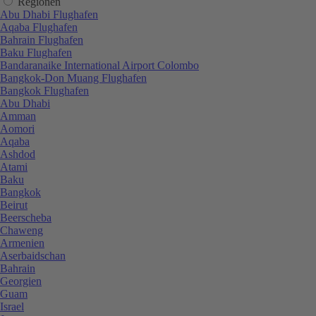
Regionen
Abu Dhabi Flughafen
Aqaba Flughafen
Bahrain Flughafen
Baku Flughafen
Bandaranaike International Airport Colombo
Bangkok-Don Muang Flughafen
Bangkok Flughafen
Abu Dhabi
Amman
Aomori
Aqaba
Ashdod
Atami
Baku
Bangkok
Beirut
Beerscheba
Chaweng
Armenien
Aserbaidschan
Bahrain
Georgien
Guam
Israel