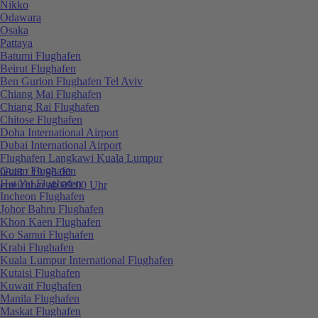
Nikko
Odawara
Osaka
Pattaya
Batumi Flughafen
Beirut Flughafen
Ben Gurion Flughafen Tel Aviv
Chiang Mai Flughafen
Chiang Rai Flughafen
Chitose Flughafen
Doha International Airport
Dubai International Airport
Flughafen Langkawi Kuala Lumpur
Guam Flughafen
0848 / 19 96 00
Hat Yai Flughafen
erreichbar ab 09:00 Uhr
Incheon Flughafen
Johor Bahru Flughafen
Khon Kaen Flughafen
Ko Samui Flughafen
Krabi Flughafen
Kuala Lumpur International Flughafen
Kutaisi Flughafen
Kuwait Flughafen
Manila Flughafen
Maskat Flughafen