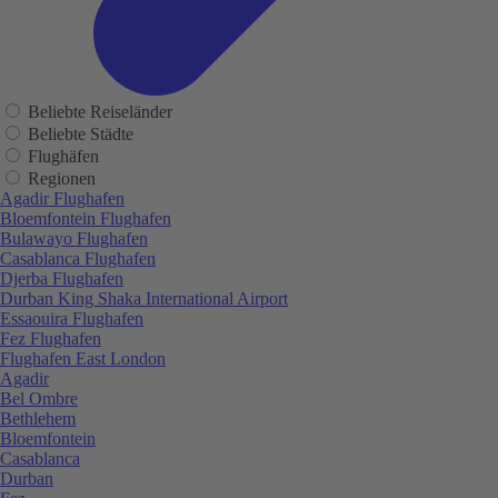
Beliebte Reiseländer
Beliebte Städte
Flughäfen
Regionen
Agadir Flughafen
Bloemfontein Flughafen
Bulawayo Flughafen
Casablanca Flughafen
Djerba Flughafen
Durban King Shaka International Airport
Essaouira Flughafen
Fez Flughafen
Flughafen East London
Agadir
Bel Ombre
Bethlehem
Bloemfontein
Casablanca
Durban