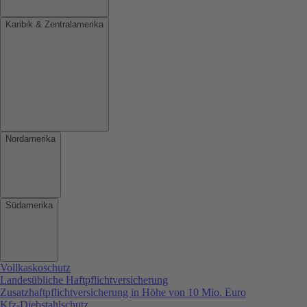
Karibik & Zentralamerika
Nordamerika
Südamerika
Vollkaskoschutz
Landesübliche Haftpflichtversicherung
Zusatzhaftpflichtversicherung in Höhe von 10 Mio. Euro
Kfz-Diebstahlschutz