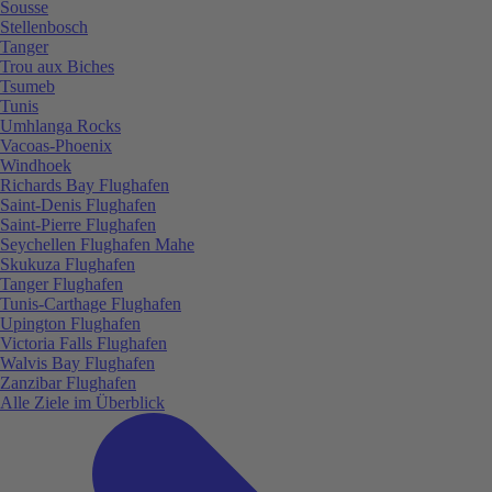
Sousse
Stellenbosch
Tanger
Trou aux Biches
Tsumeb
Tunis
Umhlanga Rocks
Vacoas-Phoenix
Windhoek
Richards Bay Flughafen
Saint-Denis Flughafen
Saint-Pierre Flughafen
Seychellen Flughafen Mahe
Skukuza Flughafen
Tanger Flughafen
Tunis-Carthage Flughafen
Upington Flughafen
Victoria Falls Flughafen
Walvis Bay Flughafen
Zanzibar Flughafen
Alle Ziele im Überblick