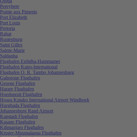
Oujda
Pereybere
Pointe aux Piments
Port Elizabeth
Port Louis
Pretoria
Rabat
Rustenburg
Saint Gilles
Sainte-Marie
Saldanha
Flughafen Enfidha-Hammamet
Flughafen Kairo-International
Flughafen O. R. Tambo Johannesburg
Gaborone Flughafen
George Flughafen
Harare Flughafen
Hoedspruit Flughafen
Hosea Kutako International Airport Windhoek
Hurghada Flughafen
Johannesburg Rand Airport
Kapstadt Flughafen
Kasane Flughafen
Kilimanjaro Flughafen
Kruger-Mpumalanga Flughafen