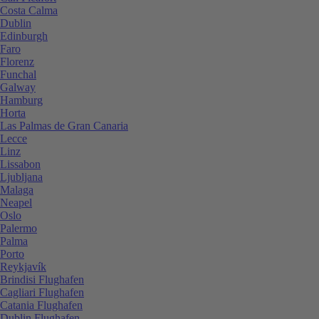
Costa Calma
Dublin
Edinburgh
Faro
Florenz
Funchal
Galway
Hamburg
Horta
Las Palmas de Gran Canaria
Lecce
Linz
Lissabon
Ljubljana
Malaga
Neapel
Oslo
Palermo
Palma
Porto
Reykjavík
Brindisi Flughafen
Cagliari Flughafen
Catania Flughafen
Dublin Flughafen