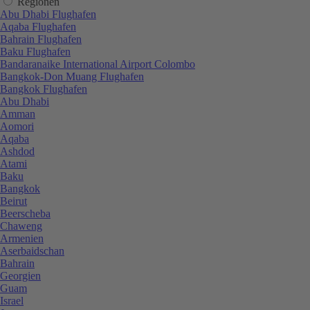
Regionen
Abu Dhabi Flughafen
Aqaba Flughafen
Bahrain Flughafen
Baku Flughafen
Bandaranaike International Airport Colombo
Bangkok-Don Muang Flughafen
Bangkok Flughafen
Abu Dhabi
Amman
Aomori
Aqaba
Ashdod
Atami
Baku
Bangkok
Beirut
Beerscheba
Chaweng
Armenien
Aserbaidschan
Bahrain
Georgien
Guam
Israel