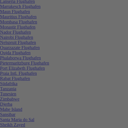
Lanseria Flughafen
Marrakesch Flughafen
Maun Flughafen
Mauritius Flughafen
Mombasa Flughafen
Monastir Flughafen
Nador Flughafen
Nairobi Flughafen
Nelspruit Flughafen
Ouarzazate Flughafen
Oujda Flughafen
Phalaborwa Flughafen
Pietermaritzburg Flughafen
Port Elizabeth Flughafen
Praia Intl. Flughafen
Rabat Flughafen
Südafrika
Tanzania
Tunesien
Zimbabwe
Djerba
Mahe Island
Sansibar
Santa Maria do Sal
Sheikh Zayed