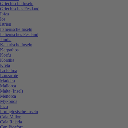
Griechische Inseln
Griechisches Festland
Ibiza
Ios
Istrien
Italienische Inseln
Italienisches Festland
Jandia
Kanarische Inseln
Karpathos
Korfu
Korsika
Kreta
La Palma
Lanzarote
Madeira
Mallorca
Malta (Insel)
Menorca
Mykonos
Pico
Portugiesische Inseln
Cala Millor
Cala Rajada
Can Picafort