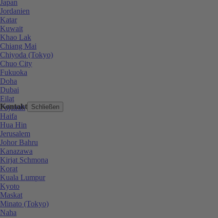
Japan
Jordanien
Katar
Kuwait
Khao Lak
Chiang Mai
Chiyoda (Tokyo)
Chuo City
Fukuoka
Doha
Dubai
Eilat
Kontakt
Fujairah
Schließen
Haifa
Hua Hin
Jerusalem
Johor Bahru
Kanazawa
Kirjat Schmona
Korat
Kuala Lumpur
Kyoto
Maskat
Minato (Tokyo)
Naha