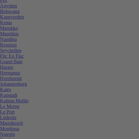
Fez
Ägypten
Botswana
Kapeverden
Kenia
Marokko
Mauritius
Namibia
Reunion
Seychellen
Flic En Flac
Grand Baie
Harare
Hermanus
Hoedspruit
Johannesburg
Kairo
Kapstadt
Katima Mulilo
Le Morne
Le Port
Lüderitz
Marrakesch
Mombasa
Nairobi