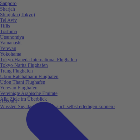
Sapporo
Sharjah
Shinjuku (Tokyo)
Tel Aviv
Tiflis
Toshima
Utsunomiya
Yamanashi
Yerevan
Yokohama
Tokyo-Haneda International Flughafen
Tokyo-Narita Flughafen
Trang Flughafen
Ubon Ratchathanii Flughafen
Udon Thani Flughafen
Yerevan Flughafen
Vereinigte Arabische Emirate
Alle Ziele im Überblick
Account
Wussten Sie, dass Sie vieles auch selbst erledigen können?