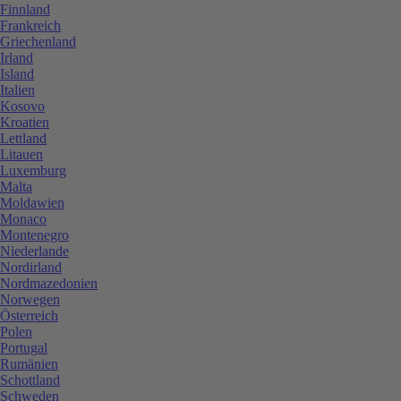
Finnland
Frankreich
Griechenland
Irland
Island
Italien
Kosovo
Kroatien
Lettland
Litauen
Luxemburg
Malta
Moldawien
Monaco
Montenegro
Niederlande
Nordirland
Nordmazedonien
Norwegen
Österreich
Polen
Portugal
Rumänien
Schottland
Schweden