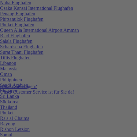
Naha Flughafen
Osaka Kansai International Flughafen
Penang Flughafen
Phitsanulok Flughafen
Phuket Flughafen
Queen Alia International Airport Amman
Riad Flughafen
Salala Flughafen
Schardscha Flughafen
Surat Thani Flughafen
Tiflis Flughafen
Libanon
Malaysia
Oman
Philippinen
Saudi-Arabien
Haben Sie Fragen?
Singapur
Unser Customer Service ist für Sie da!
Sri Lanka
Südkorea
Thailand
Phuket
Ra's al-Chaima
Rayong
Rishon Letzion
Samui