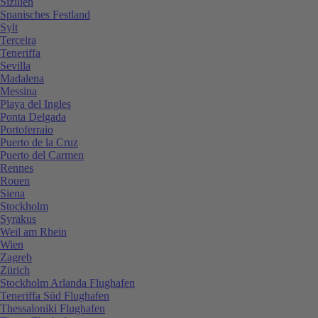
Sizilien
Spanisches Festland
Sylt
Terceira
Teneriffa
Sevilla
Madalena
Messina
Playa del Ingles
Ponta Delgada
Portoferraio
Puerto de la Cruz
Puerto del Carmen
Rennes
Rouen
Siena
Stockholm
Syrakus
Weil am Rhein
Wien
Zagreb
Zürich
Stockholm Arlanda Flughafen
Teneriffa Süd Flughafen
Thessaloniki Flughafen