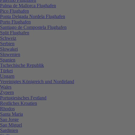
Palermo Flughafen
Palma de Mallorca Flughafen
Pico Flughafen
Ponta Delgada Nordela Flughafen
Porto Flughafen
Santiago de Compostela Flughafen
Split Flughafen
Schweiz
Serbien
Slowakei
Slowenien
Spanien
Tschechische Republik
Türkei
Ungarn
Vereinigtes Königreich und Nordirland
Wales
Zypern
Portugiesisches Festland
Restliches Kroatien
Rhodos
Santa Maria
Sao Jorge
Sao Miguel
Sardinien