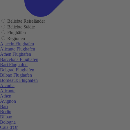
Beliebte Reiseländer
Beliebte Städte
Flughäfen
Regionen
Ajaccio Flughafen
Alicante Flughafen
Athen Flughafen
Barcelona Flughafen
Bari Flughafen
Belgrad Flughafen
Bilbao Flughafen
Bordeaux Flughafen
Alcudia
Alicante
Athen
Avignon
Bari
Berlin
Bilbao
Bologna
Cala d'Or