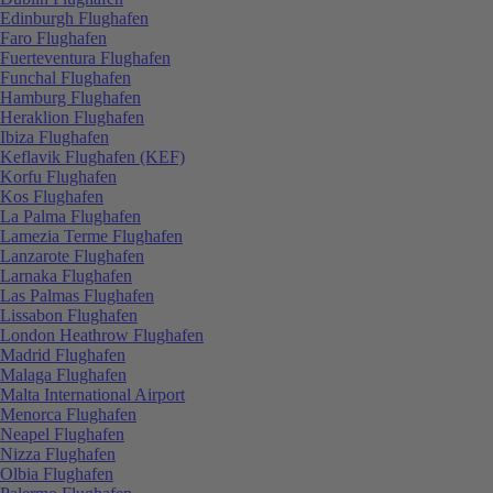
Edinburgh Flughafen
Faro Flughafen
Fuerteventura Flughafen
Funchal Flughafen
Hamburg Flughafen
Heraklion Flughafen
Ibiza Flughafen
Keflavik Flughafen (KEF)
Korfu Flughafen
Kos Flughafen
La Palma Flughafen
Lamezia Terme Flughafen
Lanzarote Flughafen
Larnaka Flughafen
Las Palmas Flughafen
Lissabon Flughafen
London Heathrow Flughafen
Madrid Flughafen
Malaga Flughafen
Malta International Airport
Menorca Flughafen
Neapel Flughafen
Nizza Flughafen
Olbia Flughafen