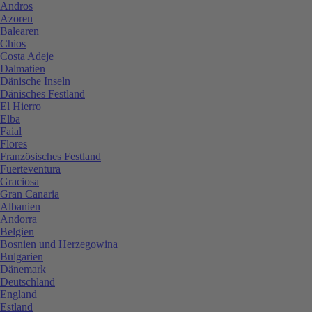
Andros
Azoren
Balearen
Chios
Costa Adeje
Dalmatien
Dänische Inseln
Dänisches Festland
El Hierro
Elba
Faial
Flores
Französisches Festland
Fuerteventura
Graciosa
Gran Canaria
Albanien
Andorra
Belgien
Bosnien und Herzegowina
Bulgarien
Dänemark
Deutschland
England
Estland