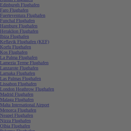
Edinburgh Flughafen
Faro Flughafen
Fuerteventura Flughafen
Funchal Flughafen
Hamburg Flughafen
Heraklion Flughafen
Ibiza Flughafen
Keflavik Flughafen (KEF)
Korfu Flughafen
Kos Flughafen
La Palma Flughafen
Lamezia Terme Flughafen
Lanzarote Flughafen
Larnaka Flughafen
Las Palmas Flughafen
Lissabon Flughafen
London Heathrow Flughafen
Madrid Flughafen
Malaga Flughafen
Malta International Airport
Menorca Flughafen
Neapel Flughafen
Nizza Flughafen
Olbia Flughafen