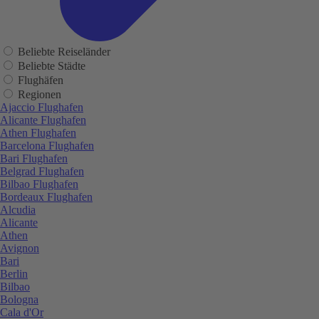
Beliebte Reiseländer
Beliebte Städte
Flughäfen
Regionen
Ajaccio Flughafen
Alicante Flughafen
Athen Flughafen
Barcelona Flughafen
Bari Flughafen
Belgrad Flughafen
Bilbao Flughafen
Bordeaux Flughafen
Alcudia
Alicante
Athen
Avignon
Bari
Berlin
Bilbao
Bologna
Cala d'Or