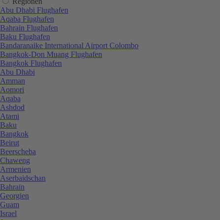
Regionen
Abu Dhabi Flughafen
Aqaba Flughafen
Bahrain Flughafen
Baku Flughafen
Bandaranaike International Airport Colombo
Bangkok-Don Muang Flughafen
Bangkok Flughafen
Abu Dhabi
Amman
Aomori
Aqaba
Ashdod
Atami
Baku
Bangkok
Beirut
Beerscheba
Chaweng
Armenien
Aserbaidschan
Bahrain
Georgien
Guam
Israel