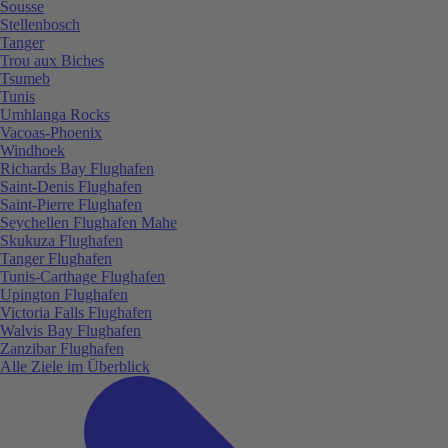
Sousse
Stellenbosch
Tanger
Trou aux Biches
Tsumeb
Tunis
Umhlanga Rocks
Vacoas-Phoenix
Windhoek
Richards Bay Flughafen
Saint-Denis Flughafen
Saint-Pierre Flughafen
Seychellen Flughafen Mahe
Skukuza Flughafen
Tanger Flughafen
Tunis-Carthage Flughafen
Upington Flughafen
Victoria Falls Flughafen
Walvis Bay Flughafen
Zanzibar Flughafen
Alle Ziele im Überblick