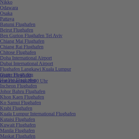
Nikko
Odawara
Osaka
Pattaya
Batumi Flughafen
Beirut Flughafen
Ben Gurion Flughafen Tel Aviv
Chiang Mai Flughafen
Chiang Rai Flughafen
Chitose Flughafen
Doha International Airport
Dubai International Airport
Flughafen Langkawi Kuala Lumpur
Guam Flughafen
0848 / 19 96 00
Hat Yai Flughafen
erreichbar bis 20:00 Uhr
Incheon Flughafen
Johor Bahru Flughafen
Khon Kaen Flughafen
Ko Samui Flughafen
Krabi Flughafen
Kuala Lumpur International Flughafen
Kutaisi Flughafen
Kuwait Flughafen
Manila Flughafen
Maskat Flughafen