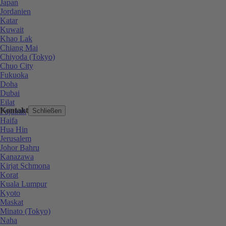
Japan
Jordanien
Katar
Kuwait
Khao Lak
Chiang Mai
Chiyoda (Tokyo)
Chuo City
Fukuoka
Doha
Dubai
Eilat
Kontakt
Fujairah
Schließen
Haifa
Hua Hin
Jerusalem
Johor Bahru
Kanazawa
Kirjat Schmona
Korat
Kuala Lumpur
Kyoto
Maskat
Minato (Tokyo)
Naha