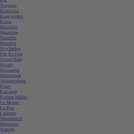
Fez
Ägypten
Botswana
Kapeverden
Kenia
Marokko
Mauritius
Namibia
Reunion
Seychellen
Flic En Flac
Grand Baie
Harare
Hermanus
Hoedspruit
Johannesburg
Kairo
Kapstadt
Katima Mulilo
Le Morne
Le Port
Lüderitz
Marrakesch
Mombasa
Nairobi