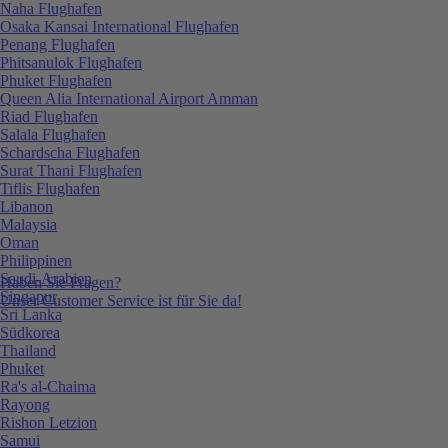
Naha Flughafen
Osaka Kansai International Flughafen
Penang Flughafen
Phitsanulok Flughafen
Phuket Flughafen
Queen Alia International Airport Amman
Riad Flughafen
Salala Flughafen
Schardscha Flughafen
Surat Thani Flughafen
Tiflis Flughafen
Libanon
Malaysia
Oman
Philippinen
Saudi-Arabien
Haben Sie Fragen?
Singapur
Unser Customer Service ist für Sie da!
Sri Lanka
Südkorea
Thailand
Phuket
Ra's al-Chaima
Rayong
Rishon Letzion
Samui