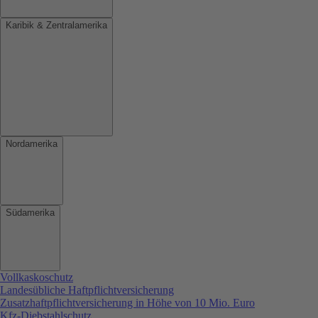
Karibik & Zentralamerika
Nordamerika
Südamerika
Vollkaskoschutz
Landesübliche Haftpflichtversicherung
Zusatzhaftpflichtversicherung in Höhe von 10 Mio. Euro
Kfz-Diebstahlschutz