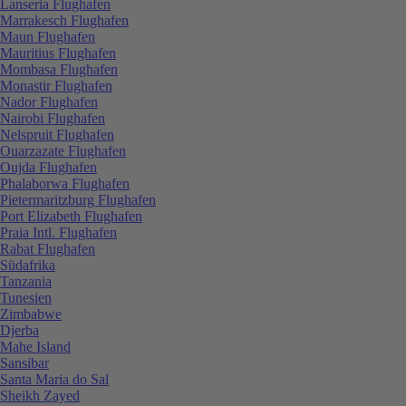
Lanseria Flughafen
Marrakesch Flughafen
Maun Flughafen
Mauritius Flughafen
Mombasa Flughafen
Monastir Flughafen
Nador Flughafen
Nairobi Flughafen
Nelspruit Flughafen
Ouarzazate Flughafen
Oujda Flughafen
Phalaborwa Flughafen
Pietermaritzburg Flughafen
Port Elizabeth Flughafen
Praia Intl. Flughafen
Rabat Flughafen
Südafrika
Tanzania
Tunesien
Zimbabwe
Djerba
Mahe Island
Sansibar
Santa Maria do Sal
Sheikh Zayed