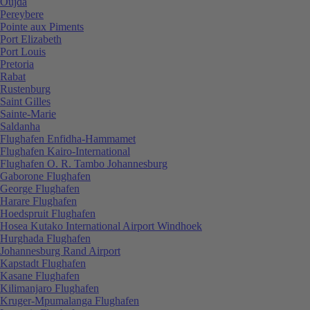
Oujda
Pereybere
Pointe aux Piments
Port Elizabeth
Port Louis
Pretoria
Rabat
Rustenburg
Saint Gilles
Sainte-Marie
Saldanha
Flughafen Enfidha-Hammamet
Flughafen Kairo-International
Flughafen O. R. Tambo Johannesburg
Gaborone Flughafen
George Flughafen
Harare Flughafen
Hoedspruit Flughafen
Hosea Kutako International Airport Windhoek
Hurghada Flughafen
Johannesburg Rand Airport
Kapstadt Flughafen
Kasane Flughafen
Kilimanjaro Flughafen
Kruger-Mpumalanga Flughafen