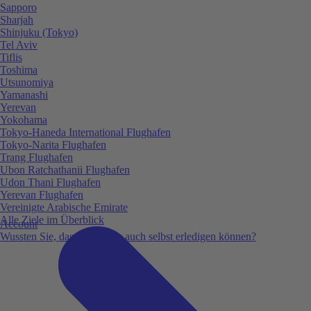
Sapporo
Sharjah
Shinjuku (Tokyo)
Tel Aviv
Tiflis
Toshima
Utsunomiya
Yamanashi
Yerevan
Yokohama
Tokyo-Haneda International Flughafen
Tokyo-Narita Flughafen
Trang Flughafen
Ubon Ratchathanii Flughafen
Udon Thani Flughafen
Yerevan Flughafen
Vereinigte Arabische Emirate
Alle Ziele im Überblick
Account
Wussten Sie, dass Sie vieles auch selbst erledigen können?