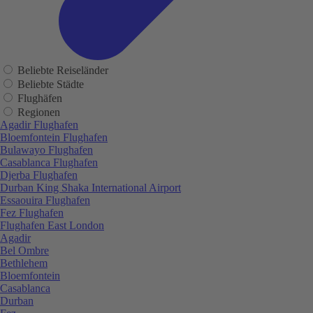
Beliebte Reiseländer
Beliebte Städte
Flughäfen
Regionen
Agadir Flughafen
Bloemfontein Flughafen
Bulawayo Flughafen
Casablanca Flughafen
Djerba Flughafen
Durban King Shaka International Airport
Essaouira Flughafen
Fez Flughafen
Flughafen East London
Agadir
Bel Ombre
Bethlehem
Bloemfontein
Casablanca
Durban