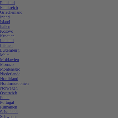
Finnland
Frankreich
Griechenland
Irland
Island
Italien
Kosovo
Kroatien
Lettland
Litauen
Luxemburg
Malta
Moldawien
Monaco
Montenegro
Niederlande
Nordirland
Nordmazedonien
Norwegen
Österreich
Polen
Portugal
Rumänien
Schottland
Schweden