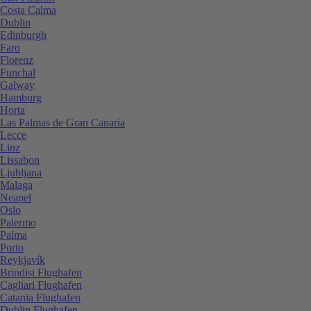
Costa Calma
Dublin
Edinburgh
Faro
Florenz
Funchal
Galway
Hamburg
Horta
Las Palmas de Gran Canaria
Lecce
Linz
Lissabon
Ljubljana
Malaga
Neapel
Oslo
Palermo
Palma
Porto
Reykjavík
Brindisi Flughafen
Cagliari Flughafen
Catania Flughafen
Dublin Flughafen