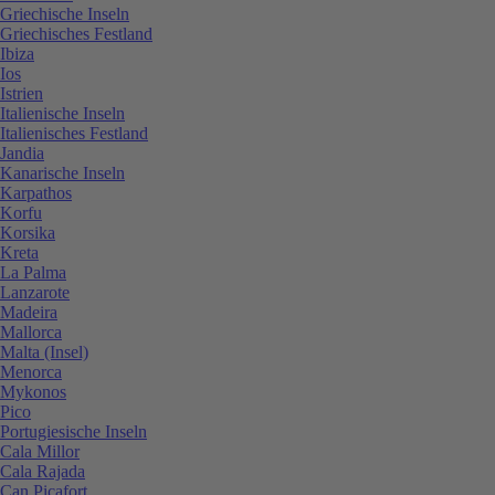
Griechische Inseln
Griechisches Festland
Ibiza
Ios
Istrien
Italienische Inseln
Italienisches Festland
Jandia
Kanarische Inseln
Karpathos
Korfu
Korsika
Kreta
La Palma
Lanzarote
Madeira
Mallorca
Malta (Insel)
Menorca
Mykonos
Pico
Portugiesische Inseln
Cala Millor
Cala Rajada
Can Picafort