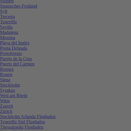
Sizilien
Spanisches Festland
Sylt
Terceira
Teneriffa
Sevilla
Madalena
Messina
Playa del Ingles
Ponta Delgada
Portoferraio
Puerto de la Cruz
Puerto del Carmen
Rennes
Rouen
Siena
Stockholm
Syrakus
Weil am Rhein
Wien
Zagreb
Zürich
Stockholm Arlanda Flughafen
Teneriffa Süd Flughafen
Thessaloniki Flughafen