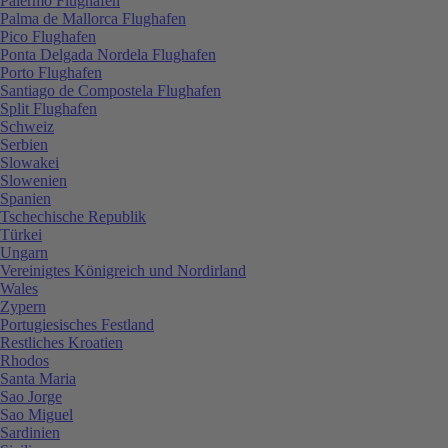
Palermo Flughafen
Palma de Mallorca Flughafen
Pico Flughafen
Ponta Delgada Nordela Flughafen
Porto Flughafen
Santiago de Compostela Flughafen
Split Flughafen
Schweiz
Serbien
Slowakei
Slowenien
Spanien
Tschechische Republik
Türkei
Ungarn
Vereinigtes Königreich und Nordirland
Wales
Zypern
Portugiesisches Festland
Restliches Kroatien
Rhodos
Santa Maria
Sao Jorge
Sao Miguel
Sardinien