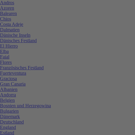
Andros
Azoren
Balearen
Chios
Costa Adeje
Dalmatien
Dänische Inseln
Dänisches Festland
El Hierro
Elba
Faial
Flores
Französisches Festland
Fuerteventura
Graciosa
Gran Canaria
Albanien
Andorra
Belgien
Bosnien und Herzegowina
Bulgarien
Dänemark
Deutschland
England
Estland