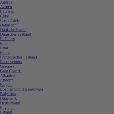
Andros
Azoren
Balearen
Chios
Costa Adeje
Dalmatien
Dänische Inseln
Dänisches Festland
El Hierro
Elba
Faial
Flores
Französisches Festland
Fuerteventura
Graciosa
Gran Canaria
Albanien
Andorra
Belgien
Bosnien und Herzegowina
Bulgarien
Dänemark
Deutschland
England
Estland