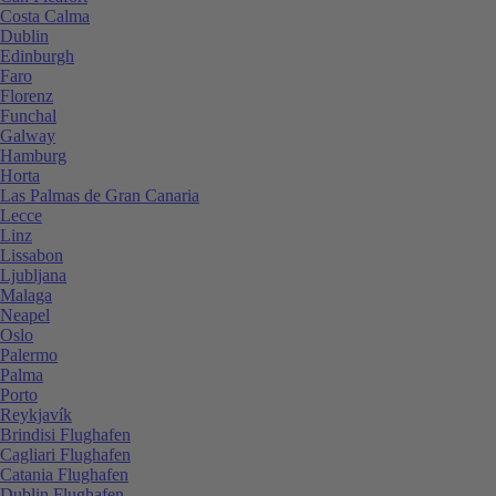
Costa Calma
Dublin
Edinburgh
Faro
Florenz
Funchal
Galway
Hamburg
Horta
Las Palmas de Gran Canaria
Lecce
Linz
Lissabon
Ljubljana
Malaga
Neapel
Oslo
Palermo
Palma
Porto
Reykjavík
Brindisi Flughafen
Cagliari Flughafen
Catania Flughafen
Dublin Flughafen