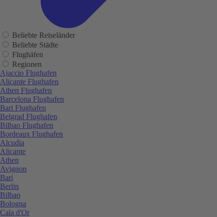
Beliebte Reiseländer
Beliebte Städte
Flughäfen
Regionen
Ajaccio Flughafen
Alicante Flughafen
Athen Flughafen
Barcelona Flughafen
Bari Flughafen
Belgrad Flughafen
Bilbao Flughafen
Bordeaux Flughafen
Alcudia
Alicante
Athen
Avignon
Bari
Berlin
Bilbao
Bologna
Cala d'Or