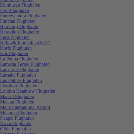
Edinburgh Flughafen
Faro Flughafen
Fuerteventura Flughafen
Funchal Flughafen
Hamburg Flughafen
Heraklion Flughafen
Ibiza Flughafen
Keflavik Flughafen (KEF)
Korfu Flughafen
Kos Flughafen
La Palma Flughafen
Lamezia Terme Flughafen
Lanzarote Flughafen
Larnaka Flughafen
Las Palmas Flughafen
Lissabon Flughafen
London Heathrow Flughafen
Madrid Flughafen
Malaga Flughafen
Malta International Airport
Menorca Flughafen
Neapel Flughafen
Nizza Flughafen
Olbia Flughafen