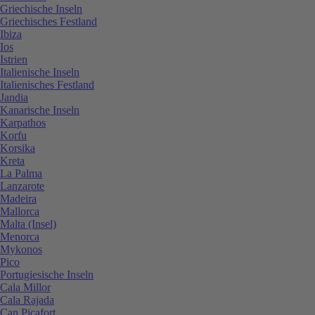
Griechische Inseln
Griechisches Festland
Ibiza
Ios
Istrien
Italienische Inseln
Italienisches Festland
Jandia
Kanarische Inseln
Karpathos
Korfu
Korsika
Kreta
La Palma
Lanzarote
Madeira
Mallorca
Malta (Insel)
Menorca
Mykonos
Pico
Portugiesische Inseln
Cala Millor
Cala Rajada
Can Picafort