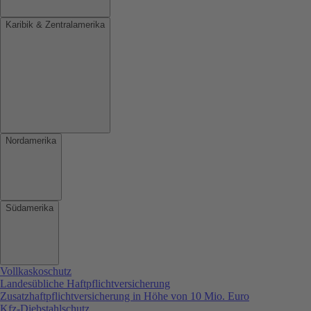
Karibik & Zentralamerika
Nordamerika
Südamerika
Vollkaskoschutz
Landesübliche Haftpflichtversicherung
Zusatzhaftpflichtversicherung in Höhe von 10 Mio. Euro
Kfz-Diebstahlschutz