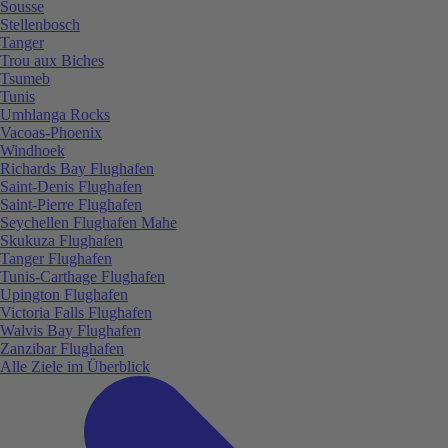
Sousse
Stellenbosch
Tanger
Trou aux Biches
Tsumeb
Tunis
Umhlanga Rocks
Vacoas-Phoenix
Windhoek
Richards Bay Flughafen
Saint-Denis Flughafen
Saint-Pierre Flughafen
Seychellen Flughafen Mahe
Skukuza Flughafen
Tanger Flughafen
Tunis-Carthage Flughafen
Upington Flughafen
Victoria Falls Flughafen
Walvis Bay Flughafen
Zanzibar Flughafen
Alle Ziele im Überblick