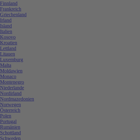
Finnland
Frankreich
Griechenland
Irland
Island
Italien
Kosovo
Kroatien
Lettland
Litauen
Luxemburg
Malta
Moldawien
Monaco
Montenegro
Niederlande
Nordirland
Nordmazedonien
Norwegen
Österreich
Polen
Portugal
Rumänien
Schottland
Schweden