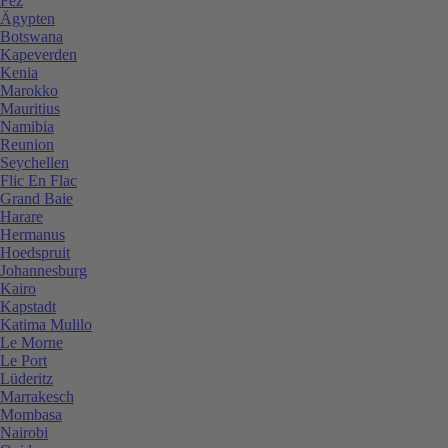
Fez
Ägypten
Botswana
Kapeverden
Kenia
Marokko
Mauritius
Namibia
Reunion
Seychellen
Flic En Flac
Grand Baie
Harare
Hermanus
Hoedspruit
Johannesburg
Kairo
Kapstadt
Katima Mulilo
Le Morne
Le Port
Lüderitz
Marrakesch
Mombasa
Nairobi