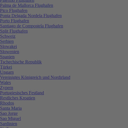
Palermo Flughafen
Palma de Mallorca Flughafen
Pico Flughafen
Ponta Delgada Nordela Flughafen
Porto Flughafen
Santiago de Compostela Flughafen
Split Flughafen
Schweiz
Serbien
Slowakei
Slowenien
Spanien
Tschechische Republik
Türkei
Ungarn
Vereinigtes Königreich und Nordirland
Wales
Zypern
Portugiesisches Festland
Restliches Kroatien
Rhodos
Santa Maria
Sao Jorge
Sao Miguel
Sardinien