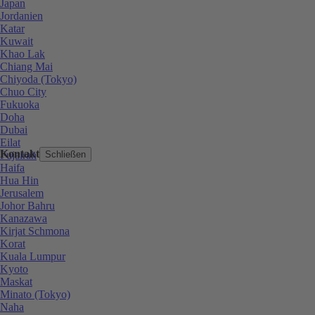
Japan
Jordanien
Katar
Kuwait
Khao Lak
Chiang Mai
Chiyoda (Tokyo)
Chuo City
Fukuoka
Doha
Dubai
Eilat
Kontakt
Fujairah
Schließen
Haifa
Hua Hin
Jerusalem
Johor Bahru
Kanazawa
Kirjat Schmona
Korat
Kuala Lumpur
Kyoto
Maskat
Minato (Tokyo)
Naha