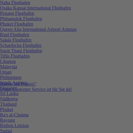
Naha Flughafen
Osaka Kansai International Flughafen
Penang Flughafen
Phitsanulok Flughafen
Phuket Flughafen
Queen Alia International Airport Amman
Riad Flughafen
Salala Flughafen
Schardscha Flughafen
Surat Thani Flughafen
Tiflis Flughafen
Libanon
Malaysia
Oman
Philippinen
Saudi-Arabien
Haben Sie Fragen?
Singapur
Unser Customer Service ist für Sie da!
Sri Lanka
Südkorea
Thailand
Phuket
Ra's al-Chaima
Rayong
Rishon Letzion
Samui