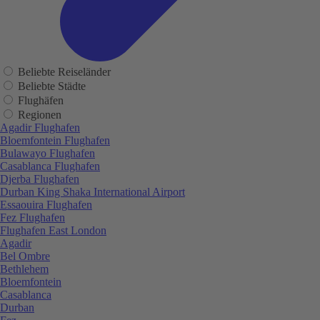
Beliebte Reiseländer
Beliebte Städte
Flughäfen
Regionen
Agadir Flughafen
Bloemfontein Flughafen
Bulawayo Flughafen
Casablanca Flughafen
Djerba Flughafen
Durban King Shaka International Airport
Essaouira Flughafen
Fez Flughafen
Flughafen East London
Agadir
Bel Ombre
Bethlehem
Bloemfontein
Casablanca
Durban