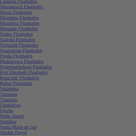
Lanseria Flughafen
Marrakesch Flughafen
Maun Flughafen
Mauritius Flughafen
Mombasa Flughafen
Monastir Flughafen
Nador Flughafen
Nairobi Flughafen
Nelspruit Flughafen
Ouarzazate Flughafen
Oujda Flughafen
Phalaborwa Flughafen
Pietermaritzburg Flughafen
Port Elizabeth Flughafen
Praia Intl. Flughafen
Rabat Flughafen
Südafrika
Tanzania
Tunesien
Zimbabwe
Djerba
Mahe Island
Sansibar
Santa Maria do Sal
Sheikh Zayed