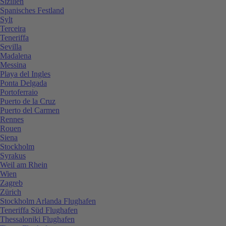
Sizilien
Spanisches Festland
Sylt
Terceira
Teneriffa
Sevilla
Madalena
Messina
Playa del Ingles
Ponta Delgada
Portoferraio
Puerto de la Cruz
Puerto del Carmen
Rennes
Rouen
Siena
Stockholm
Syrakus
Weil am Rhein
Wien
Zagreb
Zürich
Stockholm Arlanda Flughafen
Teneriffa Süd Flughafen
Thessaloniki Flughafen