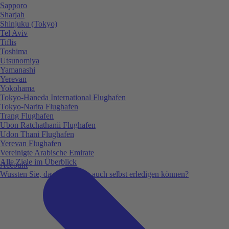
Sapporo
Sharjah
Shinjuku (Tokyo)
Tel Aviv
Tiflis
Toshima
Utsunomiya
Yamanashi
Yerevan
Yokohama
Tokyo-Haneda International Flughafen
Tokyo-Narita Flughafen
Trang Flughafen
Ubon Ratchathanii Flughafen
Udon Thani Flughafen
Yerevan Flughafen
Vereinigte Arabische Emirate
Alle Ziele im Überblick
Account
Wussten Sie, dass Sie vieles auch selbst erledigen können?