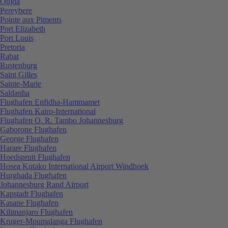
Oujda
Pereybere
Pointe aux Piments
Port Elizabeth
Port Louis
Pretoria
Rabat
Rustenburg
Saint Gilles
Sainte-Marie
Saldanha
Flughafen Enfidha-Hammamet
Flughafen Kairo-International
Flughafen O. R. Tambo Johannesburg
Gaborone Flughafen
George Flughafen
Harare Flughafen
Hoedspruit Flughafen
Hosea Kutako International Airport Windhoek
Hurghada Flughafen
Johannesburg Rand Airport
Kapstadt Flughafen
Kasane Flughafen
Kilimanjaro Flughafen
Kruger-Mpumalanga Flughafen