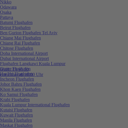
Nikko
Odawara
Osaka
Pattaya
Batumi Flughafen
Beirut Flughafen
Ben Gurion Flughafen Tel Aviv
Chiang Mai Flughafen
Chiang Rai Flughafen
Chitose Flughafen
Doha International Airport
Dubai International Airport
Flughafen Langkawi Kuala Lumpur
Guam Flughafen
0848 / 19 96 00
Hat Yai Flughafen
erreichbar ab 10:00 Uhr
Incheon Flughafen
Johor Bahru Flughafen
Khon Kaen Flughafen
Ko Samui Flughafen
Krabi Flughafen
Kuala Lumpur International Flughafen
Kutaisi Flughafen
Kuwait Flughafen
Manila Flughafen
Maskat Flughafen