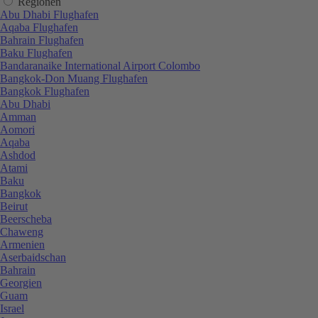
Regionen
Abu Dhabi Flughafen
Aqaba Flughafen
Bahrain Flughafen
Baku Flughafen
Bandaranaike International Airport Colombo
Bangkok-Don Muang Flughafen
Bangkok Flughafen
Abu Dhabi
Amman
Aomori
Aqaba
Ashdod
Atami
Baku
Bangkok
Beirut
Beerscheba
Chaweng
Armenien
Aserbaidschan
Bahrain
Georgien
Guam
Israel