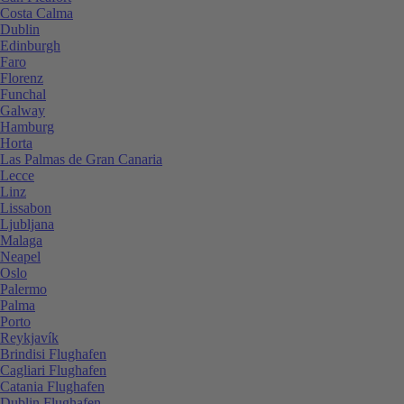
Costa Calma
Dublin
Edinburgh
Faro
Florenz
Funchal
Galway
Hamburg
Horta
Las Palmas de Gran Canaria
Lecce
Linz
Lissabon
Ljubljana
Malaga
Neapel
Oslo
Palermo
Palma
Porto
Reykjavík
Brindisi Flughafen
Cagliari Flughafen
Catania Flughafen
Dublin Flughafen