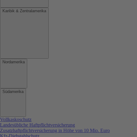
Karibik & Zentralamerika
Nordamerika
Südamerika
Vollkaskoschutz
Landesübliche Haftpflichtversicherung
Zusatzhaftpflichtversicherung in Höhe von 10 Mio. Euro
Kfz-Diebstahlschutz