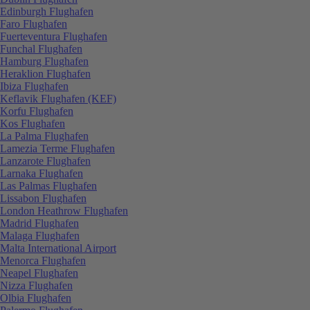
Edinburgh Flughafen
Faro Flughafen
Fuerteventura Flughafen
Funchal Flughafen
Hamburg Flughafen
Heraklion Flughafen
Ibiza Flughafen
Keflavik Flughafen (KEF)
Korfu Flughafen
Kos Flughafen
La Palma Flughafen
Lamezia Terme Flughafen
Lanzarote Flughafen
Larnaka Flughafen
Las Palmas Flughafen
Lissabon Flughafen
London Heathrow Flughafen
Madrid Flughafen
Malaga Flughafen
Malta International Airport
Menorca Flughafen
Neapel Flughafen
Nizza Flughafen
Olbia Flughafen