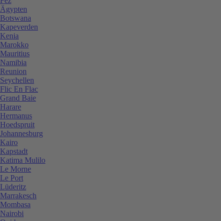
Fez
Ägypten
Botswana
Kapeverden
Kenia
Marokko
Mauritius
Namibia
Reunion
Seychellen
Flic En Flac
Grand Baie
Harare
Hermanus
Hoedspruit
Johannesburg
Kairo
Kapstadt
Katima Mulilo
Le Morne
Le Port
Lüderitz
Marrakesch
Mombasa
Nairobi