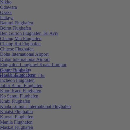
Nikko
Odawara
Osaka
Pattaya
Batumi Flughafen
Beirut Flughafen
Ben Gurion Flughafen Tel Aviv
Chiang Mai Flughafen
Chiang Rai Flughafen
Chitose Flughafen
Doha International Airport
Dubai International Airport
Flughafen Langkawi Kuala Lumpur
Guam Flughafen
0848 / 19 96 00
Hat Yai Flughafen
erreichbar bis 18:00 Uhr
Incheon Flughafen
Johor Bahru Flughafen
Khon Kaen Flughafen
Ko Samui Flughafen
Krabi Flughafen
Kuala Lumpur International Flughafen
Kutaisi Flughafen
Kuwait Flughafen
Manila Flughafen
Maskat Flughafen