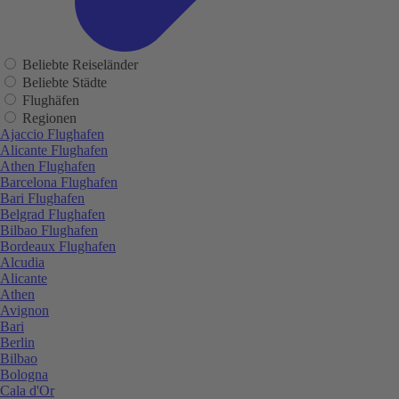
Beliebte Reiseländer
Beliebte Städte
Flughäfen
Regionen
Ajaccio Flughafen
Alicante Flughafen
Athen Flughafen
Barcelona Flughafen
Bari Flughafen
Belgrad Flughafen
Bilbao Flughafen
Bordeaux Flughafen
Alcudia
Alicante
Athen
Avignon
Bari
Berlin
Bilbao
Bologna
Cala d'Or