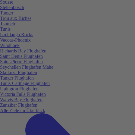
Sousse
Stellenbosch
Tanger
Trou aux Biches
Tsumeb
Tunis
Umhlanga Rocks
Vacoas-Phoenix
Windhoek
Richards Bay Flughafen
Saint-Denis Flughafen
Saint-Pierre Flughafen
Seychellen Flughafen Mahe
Skukuza Flughafen
Tanger Flughafen
Tunis-Carthage Flughafen
Upington Flughafen
Victoria Falls Flughafen
Walvis Bay Flughafen
Zanzibar Flughafen
Alle Ziele im Überblick