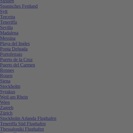
Sizilien
Spanisches Festland
Sylt
Terceira
Teneriffa
Sevilla
Madalena
Messina
Playa del Ingles
Ponta Delgada
Portoferraio
Puerto de la Cruz
Puerto del Carmen
Rennes
Rouen
Siena
Stockholm
Syrakus
Weil am Rhein
Wien
Zagreb
Zürich
Stockholm Arlanda Flughafen
Teneriffa Süd Flughafen
Thessaloniki Flughafen