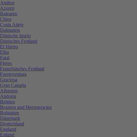
Andros
Azoren
Balearen
Chios
Costa Adeje
Dalmatien
Dänische Inseln
Dänisches Festland
El Hierro
Elba
Faial
Flores
Französisches Festland
Fuerteventura
Graciosa
Gran Canaria
Albanien
Andorra
Belgien
Bosnien und Herzegowina
Bulgarien
Dänemark
Deutschland
England
Estland