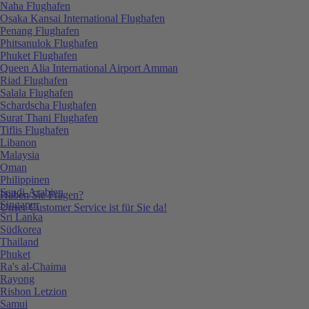
Naha Flughafen
Osaka Kansai International Flughafen
Penang Flughafen
Phitsanulok Flughafen
Phuket Flughafen
Queen Alia International Airport Amman
Riad Flughafen
Salala Flughafen
Schardscha Flughafen
Surat Thani Flughafen
Tiflis Flughafen
Libanon
Malaysia
Oman
Philippinen
Saudi-Arabien
Haben Sie Fragen?
Singapur
Unser Customer Service ist für Sie da!
Sri Lanka
Südkorea
Thailand
Phuket
Ra's al-Chaima
Rayong
Rishon Letzion
Samui