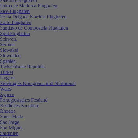
Palermo Flughafen
Palma de Mallorca Flughafen
Pico Flughafen
Ponta Delgada Nordela Flughafen
Porto Flughafen
Santiago de Compostela Flughafen
Split Flughafen
Schweiz
Serbien
Slowakei
Slowenien
Spanien
Tschechische Republik
Türkei
Ungarn
Vereinigtes Königreich und Nordirland
Wales
Zypern
Portugiesisches Festland
Restliches Kroatien
Rhodos
Santa Maria
Sao Jorge
Sao Miguel
Sardinien