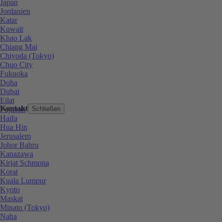
Japan
Jordanien
Katar
Kuwait
Khao Lak
Chiang Mai
Chiyoda (Tokyo)
Chuo City
Fukuoka
Doha
Dubai
Eilat
Kontakt
Fujairah
Schließen
Haifa
Hua Hin
Jerusalem
Johor Bahru
Kanazawa
Kirjat Schmona
Korat
Kuala Lumpur
Kyoto
Maskat
Minato (Tokyo)
Naha