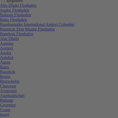
Regionen
Abu Dhabi Flughafen
Aqaba Flughafen
Bahrain Flughafen
Baku Flughafen
Bandaranaike International Airport Colombo
Bangkok-Don Muang Flughafen
Bangkok Flughafen
Abu Dhabi
Amman
Aomori
Aqaba
Ashdod
Atami
Baku
Bangkok
Beirut
Beerscheba
Chaweng
Armenien
Aserbaidschan
Bahrain
Georgien
Guam
Israel