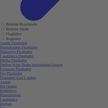
Beliebte Reiseländer
Beliebte Städte
Flughäfen
Regionen
Agadir Flughafen
Bloemfontein Flughafen
Bulawayo Flughafen
Casablanca Flughafen
Djerba Flughafen
Durban King Shaka International Airport
Essaouira Flughafen
Fez Flughafen
Flughafen East London
Agadir
Bel Ombre
Bethlehem
Bloemfontein
Casablanca
Durban