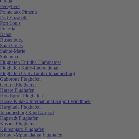
Oujda
Pereybere
Pointe aux Piments
Port Elizabeth
Port Louis
Pretoria
Rabat
Rustenburg
Saint Gilles
Sainte-Marie
Saldanha
Flughafen Enfidha-Hammamet
Flughafen Kairo-International
Flughafen O. R. Tambo Johannesburg
Gaborone Flughafen
George Flughafen
Harare Flughafen
Hoedspruit Flughafen
Hosea Kutako International Airport Windhoek
Hurghada Flughafen
Johannesburg Rand Airport
Kapstadt Flughafen
Kasane Flughafen
Kilimanjaro Flughafen
Kruger-Mpumalanga Flughafen