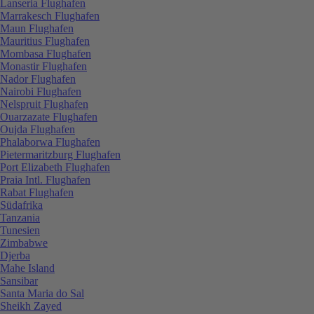
Lanseria Flughafen
Marrakesch Flughafen
Maun Flughafen
Mauritius Flughafen
Mombasa Flughafen
Monastir Flughafen
Nador Flughafen
Nairobi Flughafen
Nelspruit Flughafen
Ouarzazate Flughafen
Oujda Flughafen
Phalaborwa Flughafen
Pietermaritzburg Flughafen
Port Elizabeth Flughafen
Praia Intl. Flughafen
Rabat Flughafen
Südafrika
Tanzania
Tunesien
Zimbabwe
Djerba
Mahe Island
Sansibar
Santa Maria do Sal
Sheikh Zayed