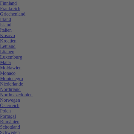
Finnland
Frankreich
Griechenland
Irland
Island
Italien
Kosovo
Kroatien
Lettland
Litauen
Luxemburg
Malta
Moldawien
Monaco
Montenegro
Niederlande
Nordirland
Nordmazedonien
Norwegen
Österreich
Polen
Portugal
Rumänien
Schottland
Schweden