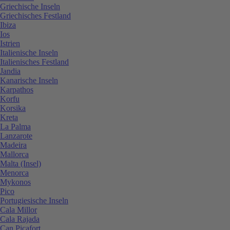
Griechische Inseln
Griechisches Festland
Ibiza
Ios
Istrien
Italienische Inseln
Italienisches Festland
Jandia
Kanarische Inseln
Karpathos
Korfu
Korsika
Kreta
La Palma
Lanzarote
Madeira
Mallorca
Malta (Insel)
Menorca
Mykonos
Pico
Portugiesische Inseln
Cala Millor
Cala Rajada
Can Picafort