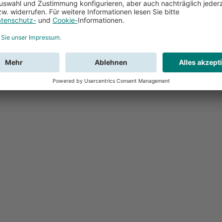
Feedback
Sie haben Fr
Buchung?