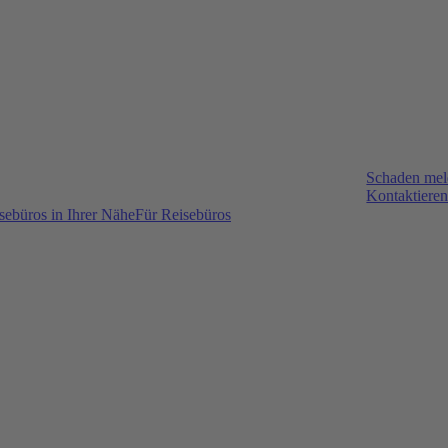
Schaden me
Kontaktieren
sebüros in Ihrer Nähe
Für Reisebüros