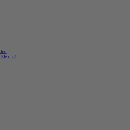
lden
 Sie uns!