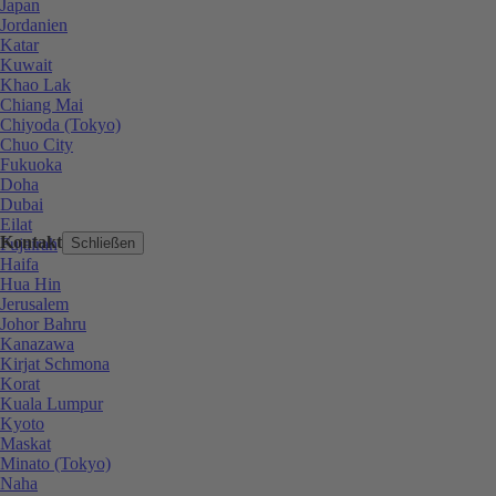
Japan
Jordanien
Katar
Kuwait
Khao Lak
Chiang Mai
Chiyoda (Tokyo)
Chuo City
Fukuoka
Doha
Dubai
Eilat
Kontakt
Fujairah
Schließen
Haifa
Hua Hin
Jerusalem
Johor Bahru
Kanazawa
Kirjat Schmona
Korat
Kuala Lumpur
Kyoto
Maskat
Minato (Tokyo)
Naha