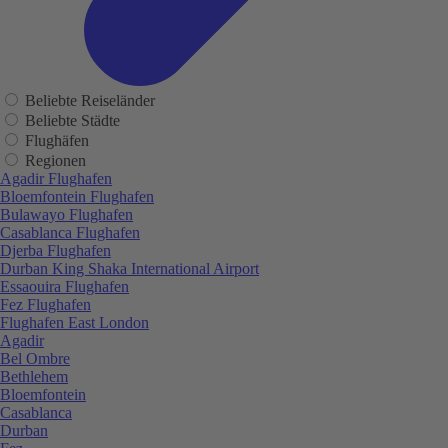
Beliebte Reiseländer
Beliebte Städte
Flughäfen
Regionen
Agadir Flughafen
Bloemfontein Flughafen
Bulawayo Flughafen
Casablanca Flughafen
Djerba Flughafen
Durban King Shaka International Airport
Essaouira Flughafen
Fez Flughafen
Flughafen East London
Agadir
Bel Ombre
Bethlehem
Bloemfontein
Casablanca
Durban