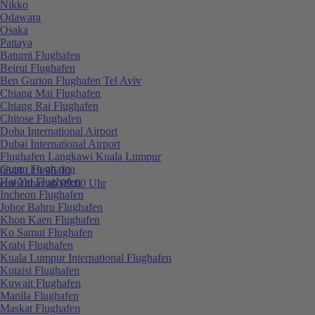
Nikko
Odawara
Osaka
Pattaya
Batumi Flughafen
Beirut Flughafen
Ben Gurion Flughafen Tel Aviv
Chiang Mai Flughafen
Chiang Rai Flughafen
Chitose Flughafen
Doha International Airport
Dubai International Airport
Flughafen Langkawi Kuala Lumpur
Guam Flughafen
0848 / 19 96 00
Hat Yai Flughafen
erreichbar ab 09:00 Uhr
Incheon Flughafen
Johor Bahru Flughafen
Khon Kaen Flughafen
Ko Samui Flughafen
Krabi Flughafen
Kuala Lumpur International Flughafen
Kutaisi Flughafen
Kuwait Flughafen
Manila Flughafen
Maskat Flughafen