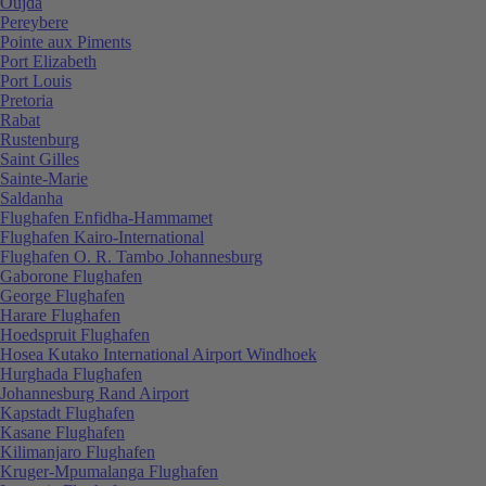
Oujda
Pereybere
Pointe aux Piments
Port Elizabeth
Port Louis
Pretoria
Rabat
Rustenburg
Saint Gilles
Sainte-Marie
Saldanha
Flughafen Enfidha-Hammamet
Flughafen Kairo-International
Flughafen O. R. Tambo Johannesburg
Gaborone Flughafen
George Flughafen
Harare Flughafen
Hoedspruit Flughafen
Hosea Kutako International Airport Windhoek
Hurghada Flughafen
Johannesburg Rand Airport
Kapstadt Flughafen
Kasane Flughafen
Kilimanjaro Flughafen
Kruger-Mpumalanga Flughafen