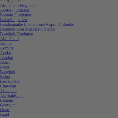
Regionen
Abu Dhabi Flughafen
Aqaba Flughafen
Bahrain Flughafen
Baku Flughafen
Bandaranaike International Airport Colombo
Bangkok-Don Muang Flughafen
Bangkok Flughafen
Abu Dhabi
Amman
Aomori
Aqaba
Ashdod
Atami
Baku
Bangkok
Beirut
Beerscheba
Chaweng
Armenien
Aserbaidschan
Bahrain
Georgien
Guam
Israel