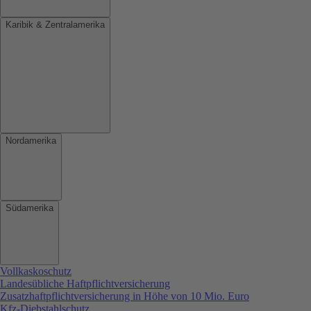
Karibik & Zentralamerika
Nordamerika
Südamerika
Vollkaskoschutz
Landesübliche Haftpflichtversicherung
Zusatzhaftpflichtversicherung in Höhe von 10 Mio. Euro
Kfz-Diebstahlschutz