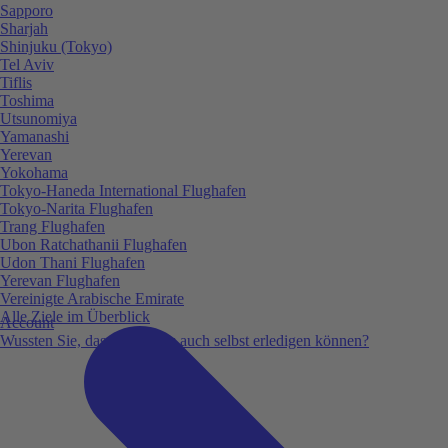
Sapporo
Sharjah
Shinjuku (Tokyo)
Tel Aviv
Tiflis
Toshima
Utsunomiya
Yamanashi
Yerevan
Yokohama
Tokyo-Haneda International Flughafen
Tokyo-Narita Flughafen
Trang Flughafen
Ubon Ratchathanii Flughafen
Udon Thani Flughafen
Yerevan Flughafen
Vereinigte Arabische Emirate
Alle Ziele im Überblick
Account
Wussten Sie, dass Sie vieles auch selbst erledigen können?