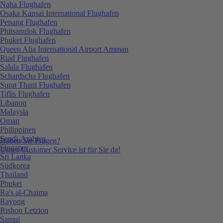
Naha Flughafen
Osaka Kansai International Flughafen
Penang Flughafen
Phitsanulok Flughafen
Phuket Flughafen
Queen Alia International Airport Amman
Riad Flughafen
Salala Flughafen
Schardscha Flughafen
Surat Thani Flughafen
Tiflis Flughafen
Libanon
Malaysia
Oman
Philippinen
Saudi-Arabien
Haben Sie Fragen?
Singapur
Unser Customer Service ist für Sie da!
Sri Lanka
Südkorea
Thailand
Phuket
Ra's al-Chaima
Rayong
Rishon Letzion
Samui