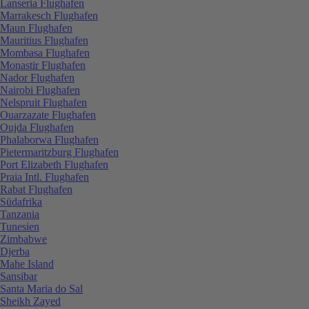
Lanseria Flughafen
Marrakesch Flughafen
Maun Flughafen
Mauritius Flughafen
Mombasa Flughafen
Monastir Flughafen
Nador Flughafen
Nairobi Flughafen
Nelspruit Flughafen
Ouarzazate Flughafen
Oujda Flughafen
Phalaborwa Flughafen
Pietermaritzburg Flughafen
Port Elizabeth Flughafen
Praia Intl. Flughafen
Rabat Flughafen
Südafrika
Tanzania
Tunesien
Zimbabwe
Djerba
Mahe Island
Sansibar
Santa Maria do Sal
Sheikh Zayed