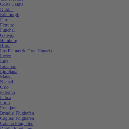
Costa Calma
Dublin
Edinburgh
Faro
Florenz
Funchal
Galway
Hamburg
Horta
Las Palmas de Gran Canaria
Lecce
Linz
Lissabon
Ljubljana
Malaga
Neapel
Oslo
Palermo
Palma
Porto
Reykjavík
Brindisi Flughafen
Cagliari Flughafen
Catania Flughafen
Dublin Flughafen