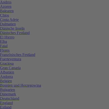
Andros
Azoren
Balearen
Chios
Costa Adeje
Dalmatien
Dänische Inseln
Dänisches Festland
El Hierro
Elba
Faial
Flores
Französisches Festland
Fuerteventura
Graciosa
Gran Canaria
Albanien
Andorra
Belgien
Bosnien und Herzegowina
Bulgarien
Dänemark
Deutschland
England
Estland