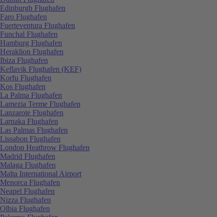
Edinburgh Flughafen
Faro Flughafen
Fuerteventura Flughafen
Funchal Flughafen
Hamburg Flughafen
Heraklion Flughafen
Ibiza Flughafen
Keflavik Flughafen (KEF)
Korfu Flughafen
Kos Flughafen
La Palma Flughafen
Lamezia Terme Flughafen
Lanzarote Flughafen
Larnaka Flughafen
Las Palmas Flughafen
Lissabon Flughafen
London Heathrow Flughafen
Madrid Flughafen
Malaga Flughafen
Malta International Airport
Menorca Flughafen
Neapel Flughafen
Nizza Flughafen
Olbia Flughafen