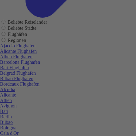
Beliebte Reiseländer
Beliebte Städte
Flughäfen
Regionen
Ajaccio Flughafen
Alicante Flughafen
Athen Flughafen
Barcelona Flughafen
Bari Flughafen
Belgrad Flughafen
Bilbao Flughafen
Bordeaux Flughafen
Alcudia
Alicante
Athen
Avignon
Bari
Berlin
Bilbao
Bologna
Cala d'Or