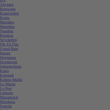
Fez
Ägypten
Botswana
Kapeverden
Kenia
Marokko
Mauritius
Namibia
Reunion
Seychellen
Flic En Flac
Grand Baie
Harare
Hermanus
Hoedspruit
Johannesburg
Kairo
Kapstadt
Katima Mulilo
Le Morne
Le Port
Lüderitz
Marrakesch
Mombasa
Nairobi