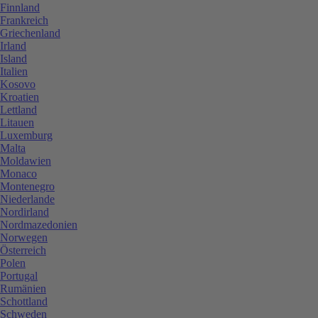
Finnland
Frankreich
Griechenland
Irland
Island
Italien
Kosovo
Kroatien
Lettland
Litauen
Luxemburg
Malta
Moldawien
Monaco
Montenegro
Niederlande
Nordirland
Nordmazedonien
Norwegen
Österreich
Polen
Portugal
Rumänien
Schottland
Schweden