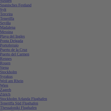
Sizilien
Spanisches Festland
Sylt
Terceira
Teneriffa
Sevilla
Madalena
Messina
Playa del Ingles
Ponta Delgada
Portoferraio
Puerto de la Cruz
Puerto del Carmen
Rennes
Rouen
Siena
Stockholm
Syrakus
Weil am Rhein
Wien
Zagreb
Zürich
Stockholm Arlanda Flughafen
Teneriffa Süd Flughafen
Thessaloniki Flughafen