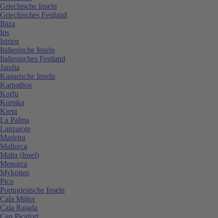
Griechische Inseln
Griechisches Festland
Ibiza
Ios
Istrien
Italienische Inseln
Italienisches Festland
Jandia
Kanarische Inseln
Karpathos
Korfu
Korsika
Kreta
La Palma
Lanzarote
Madeira
Mallorca
Malta (Insel)
Menorca
Mykonos
Pico
Portugiesische Inseln
Cala Millor
Cala Rajada
Can Picafort