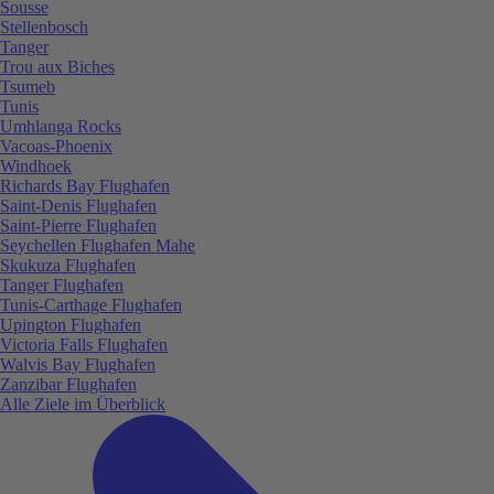
Sousse
Stellenbosch
Tanger
Trou aux Biches
Tsumeb
Tunis
Umhlanga Rocks
Vacoas-Phoenix
Windhoek
Richards Bay Flughafen
Saint-Denis Flughafen
Saint-Pierre Flughafen
Seychellen Flughafen Mahe
Skukuza Flughafen
Tanger Flughafen
Tunis-Carthage Flughafen
Upington Flughafen
Victoria Falls Flughafen
Walvis Bay Flughafen
Zanzibar Flughafen
Alle Ziele im Überblick