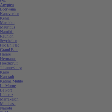
Fez
Ägypten
Botswana
Kapeverden
Kenia
Marokko
Mauritius
Namibia
Reunion
Seychellen
Flic En Flac
Grand Baie
Harare
Hermanus
Hoedspruit
Johannesburg
Kairo
Kapstadt
Katima Mulilo
Le Morne
Le Port
Lüderitz
Marrakesch
Mombasa
Nairobi