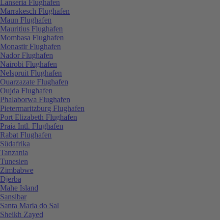
Lanseria Flughafen
Marrakesch Flughafen
Maun Flughafen
Mauritius Flughafen
Mombasa Flughafen
Monastir Flughafen
Nador Flughafen
Nairobi Flughafen
Nelspruit Flughafen
Ouarzazate Flughafen
Oujda Flughafen
Phalaborwa Flughafen
Pietermaritzburg Flughafen
Port Elizabeth Flughafen
Praia Intl. Flughafen
Rabat Flughafen
Südafrika
Tanzania
Tunesien
Zimbabwe
Djerba
Mahe Island
Sansibar
Santa Maria do Sal
Sheikh Zayed