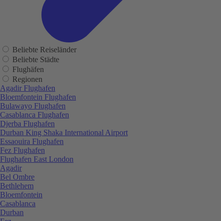
Beliebte Reiseländer
Beliebte Städte
Flughäfen
Regionen
Agadir Flughafen
Bloemfontein Flughafen
Bulawayo Flughafen
Casablanca Flughafen
Djerba Flughafen
Durban King Shaka International Airport
Essaouira Flughafen
Fez Flughafen
Flughafen East London
Agadir
Bel Ombre
Bethlehem
Bloemfontein
Casablanca
Durban