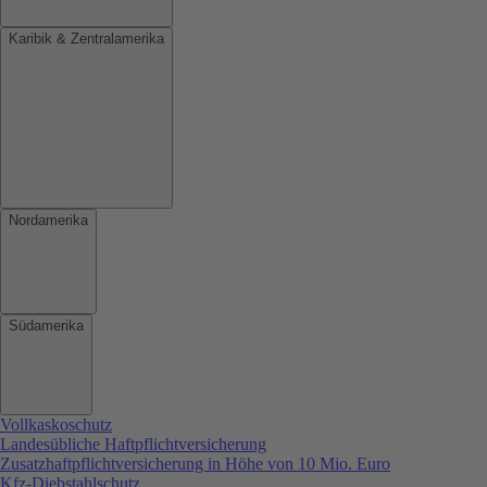
Karibik & Zentralamerika
Nordamerika
Südamerika
Vollkaskoschutz
Landesübliche Haftpflichtversicherung
Zusatzhaftpflichtversicherung in Höhe von 10 Mio. Euro
Kfz-Diebstahlschutz