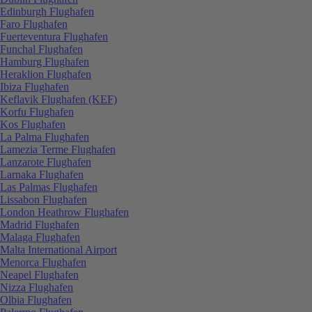
Edinburgh Flughafen
Faro Flughafen
Fuerteventura Flughafen
Funchal Flughafen
Hamburg Flughafen
Heraklion Flughafen
Ibiza Flughafen
Keflavik Flughafen (KEF)
Korfu Flughafen
Kos Flughafen
La Palma Flughafen
Lamezia Terme Flughafen
Lanzarote Flughafen
Larnaka Flughafen
Las Palmas Flughafen
Lissabon Flughafen
London Heathrow Flughafen
Madrid Flughafen
Malaga Flughafen
Malta International Airport
Menorca Flughafen
Neapel Flughafen
Nizza Flughafen
Olbia Flughafen