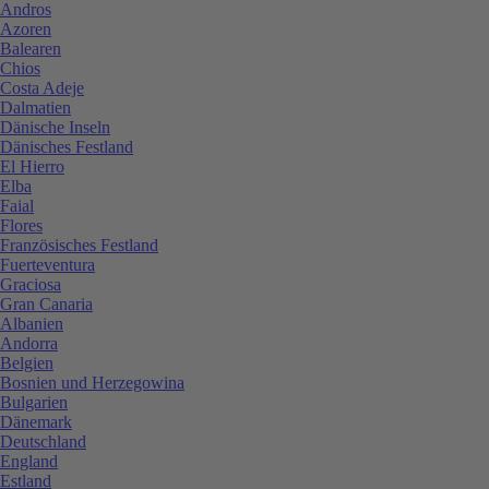
Andros
Azoren
Balearen
Chios
Costa Adeje
Dalmatien
Dänische Inseln
Dänisches Festland
El Hierro
Elba
Faial
Flores
Französisches Festland
Fuerteventura
Graciosa
Gran Canaria
Albanien
Andorra
Belgien
Bosnien und Herzegowina
Bulgarien
Dänemark
Deutschland
England
Estland