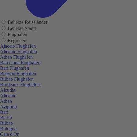
Beliebte Reiseländer
Beliebte Städte
Flughäfen
Regionen
Ajaccio Flughafen
Alicante Flughafen
Athen Flughafen
Barcelona Flughafen
Bari Flughafen
Belgrad Flughafen
Bilbao Flughafen
Bordeaux Flughafen
Alcudia
Alicante
Athen
Avignon
Bari
Berlin
Bilbao
Bologna
Cala d'Or