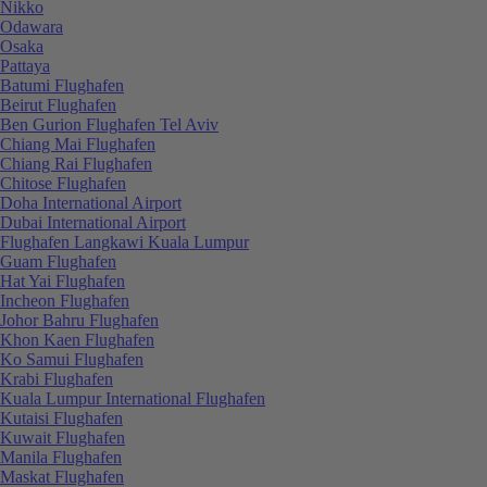
Nikko
Odawara
Osaka
Pattaya
Batumi Flughafen
Beirut Flughafen
Ben Gurion Flughafen Tel Aviv
Chiang Mai Flughafen
Chiang Rai Flughafen
Chitose Flughafen
Doha International Airport
Dubai International Airport
Flughafen Langkawi Kuala Lumpur
Guam Flughafen
Hat Yai Flughafen
Incheon Flughafen
Johor Bahru Flughafen
Khon Kaen Flughafen
Ko Samui Flughafen
Krabi Flughafen
Kuala Lumpur International Flughafen
Kutaisi Flughafen
Kuwait Flughafen
Manila Flughafen
Maskat Flughafen