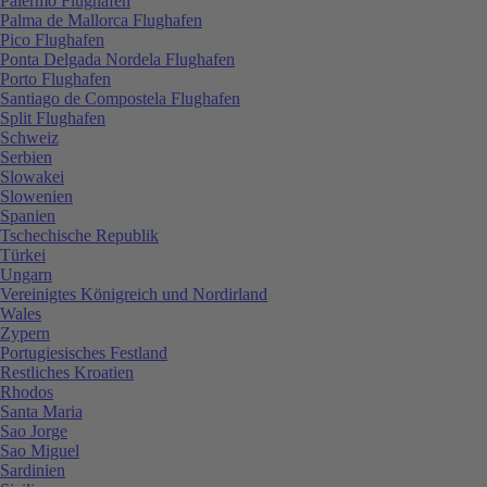
Palermo Flughafen
Palma de Mallorca Flughafen
Pico Flughafen
Ponta Delgada Nordela Flughafen
Porto Flughafen
Santiago de Compostela Flughafen
Split Flughafen
Schweiz
Serbien
Slowakei
Slowenien
Spanien
Tschechische Republik
Türkei
Ungarn
Vereinigtes Königreich und Nordirland
Wales
Zypern
Portugiesisches Festland
Restliches Kroatien
Rhodos
Santa Maria
Sao Jorge
Sao Miguel
Sardinien