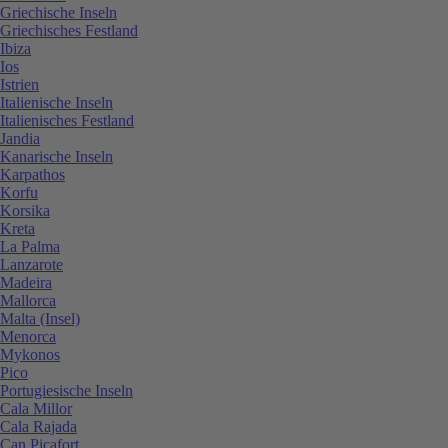
Griechische Inseln
Griechisches Festland
Ibiza
Ios
Istrien
Italienische Inseln
Italienisches Festland
Jandia
Kanarische Inseln
Karpathos
Korfu
Korsika
Kreta
La Palma
Lanzarote
Madeira
Mallorca
Malta (Insel)
Menorca
Mykonos
Pico
Portugiesische Inseln
Cala Millor
Cala Rajada
Can Picafort