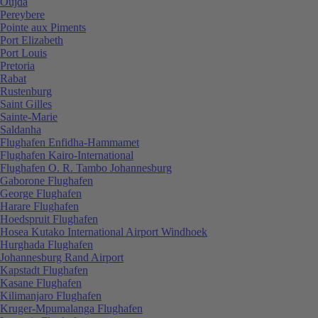
Oujda
Pereybere
Pointe aux Piments
Port Elizabeth
Port Louis
Pretoria
Rabat
Rustenburg
Saint Gilles
Sainte-Marie
Saldanha
Flughafen Enfidha-Hammamet
Flughafen Kairo-International
Flughafen O. R. Tambo Johannesburg
Gaborone Flughafen
George Flughafen
Harare Flughafen
Hoedspruit Flughafen
Hosea Kutako International Airport Windhoek
Hurghada Flughafen
Johannesburg Rand Airport
Kapstadt Flughafen
Kasane Flughafen
Kilimanjaro Flughafen
Kruger-Mpumalanga Flughafen