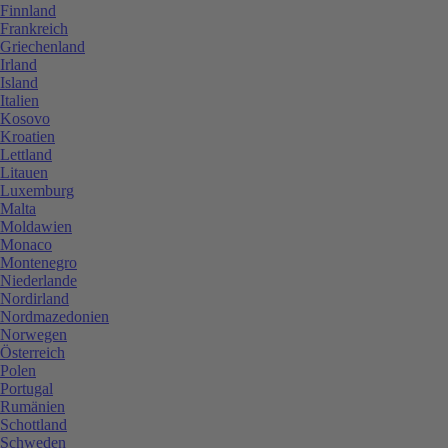
Finnland
Frankreich
Griechenland
Irland
Island
Italien
Kosovo
Kroatien
Lettland
Litauen
Luxemburg
Malta
Moldawien
Monaco
Montenegro
Niederlande
Nordirland
Nordmazedonien
Norwegen
Österreich
Polen
Portugal
Rumänien
Schottland
Schweden