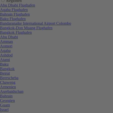
Regionen
Abu Dhabi Flughafen
Aqaba Flughafen
Bahrain Flughafen
Baku Flughafen
Bandaranaike International Airport Colombo
Bangkok-Don Muang Flughafen
Bangkok Flughafen
Abu Dhabi
Amman
Aomori
Aqaba
Ashdod
Atami
Baku
Bangkok
Beirut
Beerscheba
Chaweng
Armenien
Aserbaidschan
Bahrain
Georgien
Guam
Israel