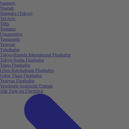
Sapporo
Sharjah
Shinjuku (Tokyo)
Tel Aviv
Tiflis
Toshima
Utsunomiya
Yamanashi
Yerevan
Yokohama
Tokyo-Haneda International Flughafen
Tokyo-Narita Flughafen
Trang Flughafen
Ubon Ratchathanii Flughafen
Udon Thani Flughafen
Yerevan Flughafen
Vereinigte Arabische Emirate
Alle Ziele im Überblick