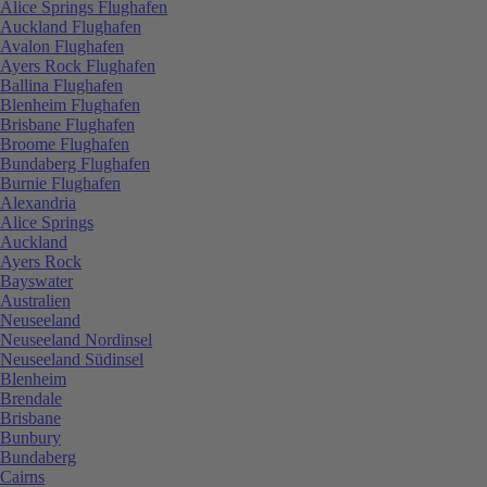
Alice Springs Flughafen
Auckland Flughafen
Avalon Flughafen
Ayers Rock Flughafen
Ballina Flughafen
Blenheim Flughafen
Brisbane Flughafen
Broome Flughafen
Bundaberg Flughafen
Burnie Flughafen
Alexandria
Alice Springs
Auckland
Ayers Rock
Bayswater
Australien
Neuseeland
Neuseeland Nordinsel
Neuseeland Südinsel
Blenheim
Brendale
Brisbane
Bunbury
Bundaberg
Cairns