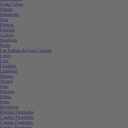
Costa Calma
Dublin
Edinburgh
Faro
Florenz
Funchal
Galway
Hamburg
Horta
Las Palmas de Gran Canaria
Lecce
Linz
Lissabon
Ljubljana
Malaga
Neapel
Oslo
Palermo
Palma
Porto
Reykjavík
Brindisi Flughafen
Cagliari Flughafen
Catania Flughafen
Dublin Flughafen