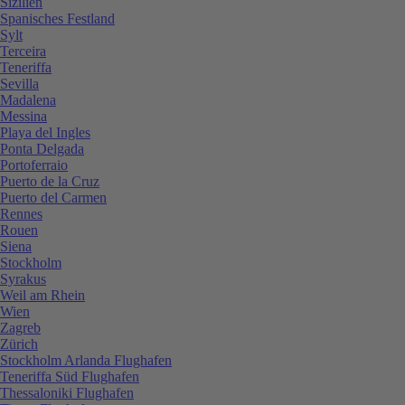
Sizilien
Spanisches Festland
Sylt
Terceira
Teneriffa
Sevilla
Madalena
Messina
Playa del Ingles
Ponta Delgada
Portoferraio
Puerto de la Cruz
Puerto del Carmen
Rennes
Rouen
Siena
Stockholm
Syrakus
Weil am Rhein
Wien
Zagreb
Zürich
Stockholm Arlanda Flughafen
Teneriffa Süd Flughafen
Thessaloniki Flughafen