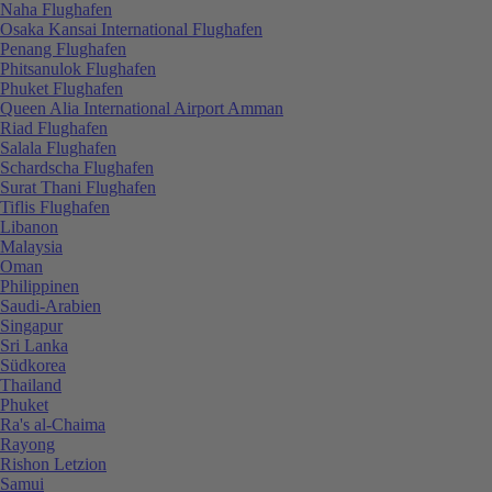
Naha Flughafen
Osaka Kansai International Flughafen
Penang Flughafen
Phitsanulok Flughafen
Phuket Flughafen
Queen Alia International Airport Amman
Riad Flughafen
Salala Flughafen
Schardscha Flughafen
Surat Thani Flughafen
Tiflis Flughafen
Libanon
Malaysia
Oman
Philippinen
Saudi-Arabien
Singapur
Sri Lanka
Südkorea
Thailand
Phuket
Ra's al-Chaima
Rayong
Rishon Letzion
Samui