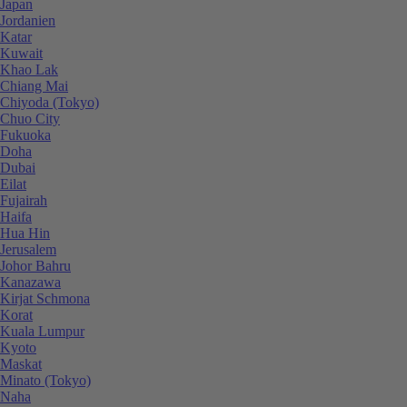
Japan
Jordanien
Katar
Kuwait
Khao Lak
Chiang Mai
Chiyoda (Tokyo)
Chuo City
Fukuoka
Doha
Dubai
Eilat
Fujairah
Haifa
Hua Hin
Jerusalem
Johor Bahru
Kanazawa
Kirjat Schmona
Korat
Kuala Lumpur
Kyoto
Maskat
Minato (Tokyo)
Naha