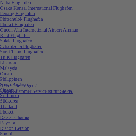
Naha Flughafen
Osaka Kansai International Flughafen
Penang Flughafen
Phitsanulok Flughafen
Phuket Flughafen
Queen Alia International Airport Amman
Riad Flughafen
Salala Flughafen
Schardscha Flughafen
Surat Thani Flughafen
Tiflis Flughafen
Libanon
Malaysia
Oman
Philippinen
Saudi-Arabien
Haben Sie Fragen?
Singapur
Unser Customer Service ist für Sie da!
Sri Lanka
Südkorea
Thailand
Phuket
Ra's al-Chaima
Rayong
Rishon Letzion
Samui