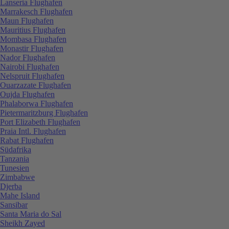
Lanseria Flughafen
Marrakesch Flughafen
Maun Flughafen
Mauritius Flughafen
Mombasa Flughafen
Monastir Flughafen
Nador Flughafen
Nairobi Flughafen
Nelspruit Flughafen
Ouarzazate Flughafen
Oujda Flughafen
Phalaborwa Flughafen
Pietermaritzburg Flughafen
Port Elizabeth Flughafen
Praia Intl. Flughafen
Rabat Flughafen
Südafrika
Tanzania
Tunesien
Zimbabwe
Djerba
Mahe Island
Sansibar
Santa Maria do Sal
Sheikh Zayed