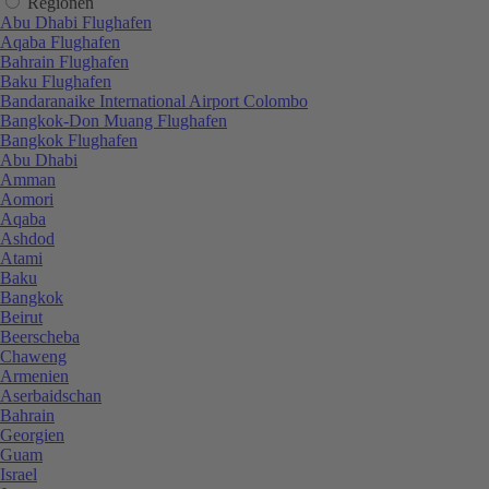
Regionen
Abu Dhabi Flughafen
Aqaba Flughafen
Bahrain Flughafen
Baku Flughafen
Bandaranaike International Airport Colombo
Bangkok-Don Muang Flughafen
Bangkok Flughafen
Abu Dhabi
Amman
Aomori
Aqaba
Ashdod
Atami
Baku
Bangkok
Beirut
Beerscheba
Chaweng
Armenien
Aserbaidschan
Bahrain
Georgien
Guam
Israel