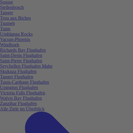
Sousse
Stellenbosch
Tanger
Trou aux Biches
Tsumeb
Tunis
Umhlanga Rocks
Vacoas-Phoenix
Windhoek
Richards Bay Flughafen
Saint-Denis Flughafen
Saint-Pierre Flughafen
Seychellen Flughafen Mahe
Skukuza Flughafen
Tanger Flughafen
Tunis-Carthage Flughafen
Upington Flughafen
Victoria Falls Flughafen
Walvis Bay Flughafen
Zanzibar Flughafen
Alle Ziele im Überblick