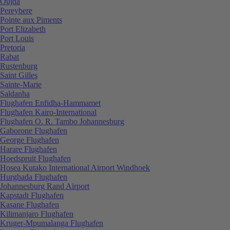
Oujda
Pereybere
Pointe aux Piments
Port Elizabeth
Port Louis
Pretoria
Rabat
Rustenburg
Saint Gilles
Sainte-Marie
Saldanha
Flughafen Enfidha-Hammamet
Flughafen Kairo-International
Flughafen O. R. Tambo Johannesburg
Gaborone Flughafen
George Flughafen
Harare Flughafen
Hoedspruit Flughafen
Hosea Kutako International Airport Windhoek
Hurghada Flughafen
Johannesburg Rand Airport
Kapstadt Flughafen
Kasane Flughafen
Kilimanjaro Flughafen
Kruger-Mpumalanga Flughafen