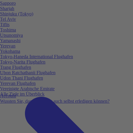
Sapporo
Sharjah
Shinjuku (Tokyo)
Tel Aviv
Tiflis
Toshima
Utsunomiya
Yamanashi
Yerevan
Yokohama
Tokyo-Haneda International Flughafen
Tokyo-Narita Flughafen
Trang Flughafen
Ubon Ratchathanii Flughafen
Udon Thani Flughafen
Yerevan Flughafen
Vereinigte Arabische Emirate
Alle Ziele im Überblick
Account
Wussten Sie, dass Sie vieles auch selbst erledigen können?