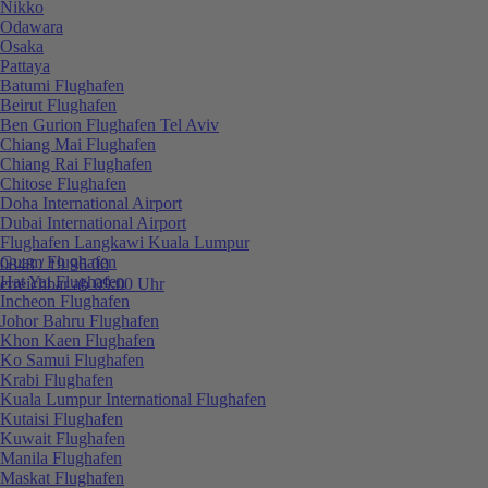
Nikko
Odawara
Osaka
Pattaya
Batumi Flughafen
Beirut Flughafen
Ben Gurion Flughafen Tel Aviv
Chiang Mai Flughafen
Chiang Rai Flughafen
Chitose Flughafen
Doha International Airport
Dubai International Airport
Flughafen Langkawi Kuala Lumpur
Guam Flughafen
0848 / 19 96 00
Hat Yai Flughafen
erreichbar ab 09:00 Uhr
Incheon Flughafen
Johor Bahru Flughafen
Khon Kaen Flughafen
Ko Samui Flughafen
Krabi Flughafen
Kuala Lumpur International Flughafen
Kutaisi Flughafen
Kuwait Flughafen
Manila Flughafen
Maskat Flughafen