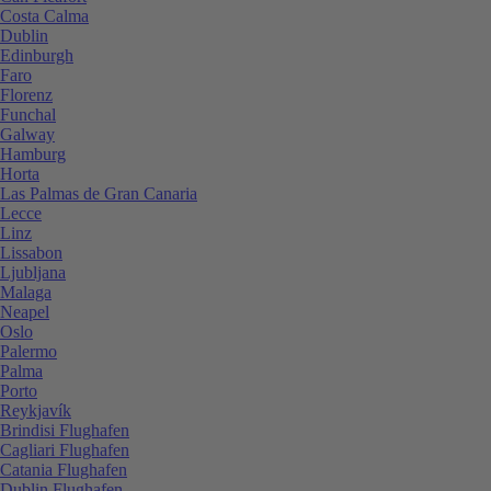
Costa Calma
Dublin
Edinburgh
Faro
Florenz
Funchal
Galway
Hamburg
Horta
Las Palmas de Gran Canaria
Lecce
Linz
Lissabon
Ljubljana
Malaga
Neapel
Oslo
Palermo
Palma
Porto
Reykjavík
Brindisi Flughafen
Cagliari Flughafen
Catania Flughafen
Dublin Flughafen