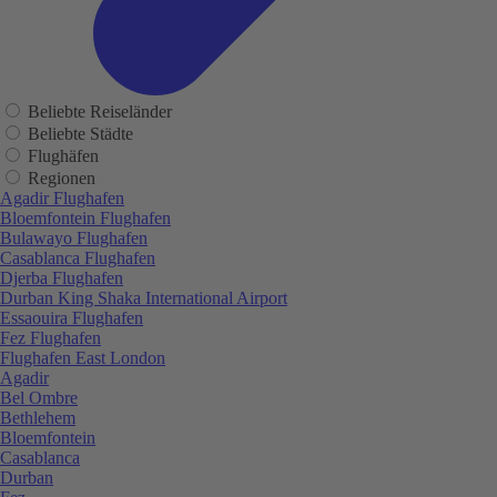
Beliebte Reiseländer
Beliebte Städte
Flughäfen
Regionen
Agadir Flughafen
Bloemfontein Flughafen
Bulawayo Flughafen
Casablanca Flughafen
Djerba Flughafen
Durban King Shaka International Airport
Essaouira Flughafen
Fez Flughafen
Flughafen East London
Agadir
Bel Ombre
Bethlehem
Bloemfontein
Casablanca
Durban