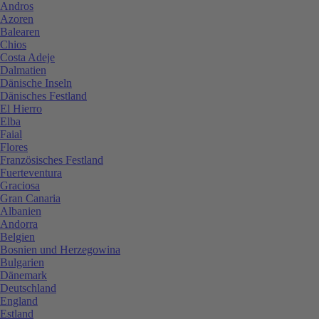
Andros
Azoren
Balearen
Chios
Costa Adeje
Dalmatien
Dänische Inseln
Dänisches Festland
El Hierro
Elba
Faial
Flores
Französisches Festland
Fuerteventura
Graciosa
Gran Canaria
Albanien
Andorra
Belgien
Bosnien und Herzegowina
Bulgarien
Dänemark
Deutschland
England
Estland