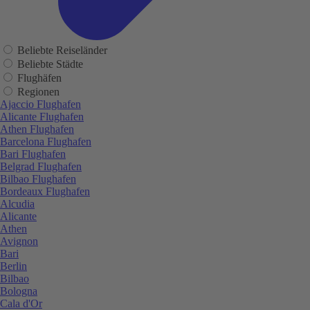
Beliebte Reiseländer
Beliebte Städte
Flughäfen
Regionen
Ajaccio Flughafen
Alicante Flughafen
Athen Flughafen
Barcelona Flughafen
Bari Flughafen
Belgrad Flughafen
Bilbao Flughafen
Bordeaux Flughafen
Alcudia
Alicante
Athen
Avignon
Bari
Berlin
Bilbao
Bologna
Cala d'Or