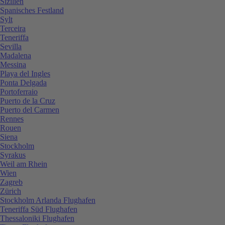
Sizilien
Spanisches Festland
Sylt
Terceira
Teneriffa
Sevilla
Madalena
Messina
Playa del Ingles
Ponta Delgada
Portoferraio
Puerto de la Cruz
Puerto del Carmen
Rennes
Rouen
Siena
Stockholm
Syrakus
Weil am Rhein
Wien
Zagreb
Zürich
Stockholm Arlanda Flughafen
Teneriffa Süd Flughafen
Thessaloniki Flughafen