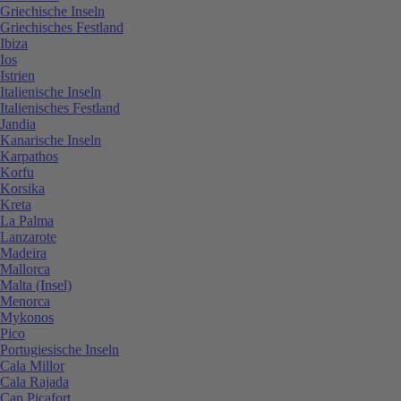
Griechische Inseln
Griechisches Festland
Ibiza
Ios
Istrien
Italienische Inseln
Italienisches Festland
Jandia
Kanarische Inseln
Karpathos
Korfu
Korsika
Kreta
La Palma
Lanzarote
Madeira
Mallorca
Malta (Insel)
Menorca
Mykonos
Pico
Portugiesische Inseln
Cala Millor
Cala Rajada
Can Picafort