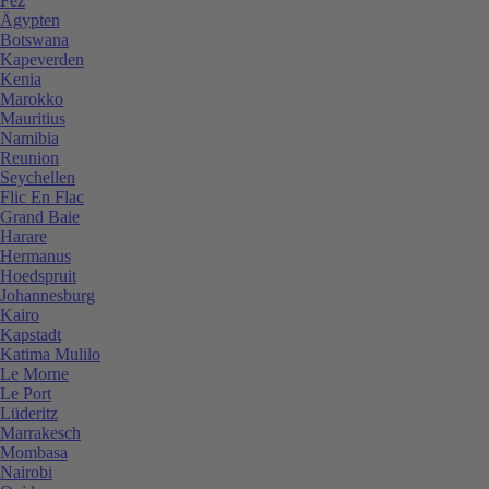
Fez
Ägypten
Botswana
Kapeverden
Kenia
Marokko
Mauritius
Namibia
Reunion
Seychellen
Flic En Flac
Grand Baie
Harare
Hermanus
Hoedspruit
Johannesburg
Kairo
Kapstadt
Katima Mulilo
Le Morne
Le Port
Lüderitz
Marrakesch
Mombasa
Nairobi