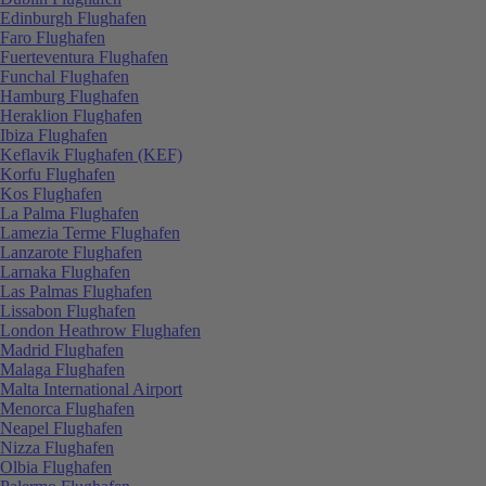
Edinburgh Flughafen
Faro Flughafen
Fuerteventura Flughafen
Funchal Flughafen
Hamburg Flughafen
Heraklion Flughafen
Ibiza Flughafen
Keflavik Flughafen (KEF)
Korfu Flughafen
Kos Flughafen
La Palma Flughafen
Lamezia Terme Flughafen
Lanzarote Flughafen
Larnaka Flughafen
Las Palmas Flughafen
Lissabon Flughafen
London Heathrow Flughafen
Madrid Flughafen
Malaga Flughafen
Malta International Airport
Menorca Flughafen
Neapel Flughafen
Nizza Flughafen
Olbia Flughafen