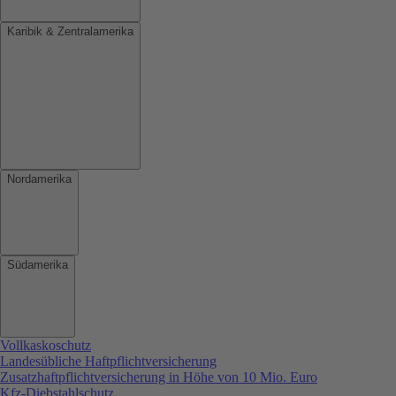
Karibik & Zentralamerika
Nordamerika
Südamerika
Vollkaskoschutz
Landesübliche Haftpflichtversicherung
Zusatzhaftpflichtversicherung in Höhe von 10 Mio. Euro
Kfz-Diebstahlschutz