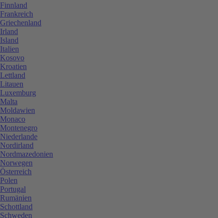
Finnland
Frankreich
Griechenland
Irland
Island
Italien
Kosovo
Kroatien
Lettland
Litauen
Luxemburg
Malta
Moldawien
Monaco
Montenegro
Niederlande
Nordirland
Nordmazedonien
Norwegen
Österreich
Polen
Portugal
Rumänien
Schottland
Schweden