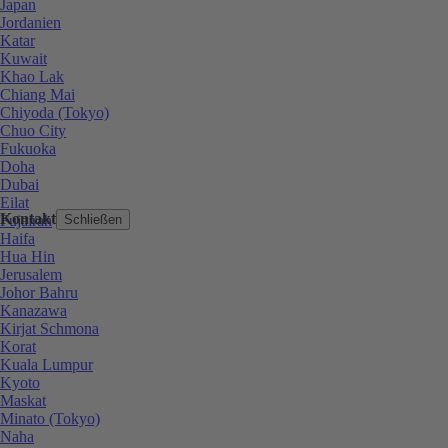
Japan
Jordanien
Katar
Kuwait
Khao Lak
Chiang Mai
Chiyoda (Tokyo)
Chuo City
Fukuoka
Doha
Dubai
Eilat
Kontakt
Fujairah
Schließen
Haifa
Hua Hin
Jerusalem
Johor Bahru
Kanazawa
Kirjat Schmona
Korat
Kuala Lumpur
Kyoto
Maskat
Minato (Tokyo)
Naha