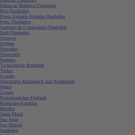
Palermo Flughafen
Palma de Mallorca Flughafen
Pico Flughafen
Ponta Delgada Nordela Flughafen
Porto Flughafen
Santiago de Compostela Flughafen
Split Flughafen
Schweiz
Serbien
Slowakei
Slowenien
Spanien
Tschechische Republik
Türkei
Ungarn
Vereinigtes Königreich und Nordirland
Wales
Zypern
Portugiesisches Festland
Restliches Kroatien
Rhodos
Santa Maria
Sao Jorge
Sao Miguel
Sardinien