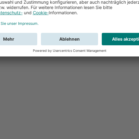
Feedback
Sie haben Fr
Buchung?