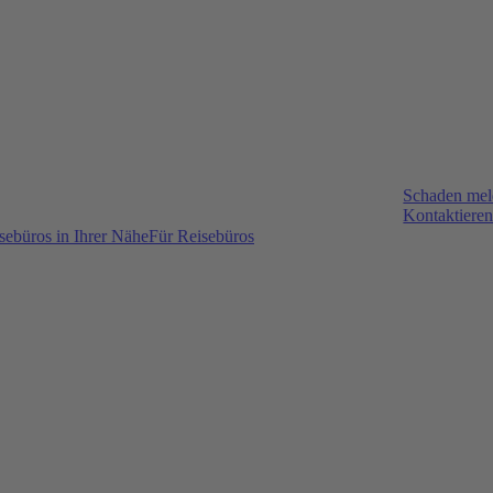
Schaden me
Kontaktieren
sebüros in Ihrer Nähe
Für Reisebüros