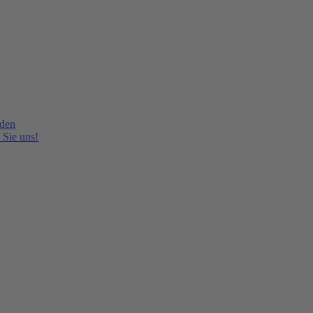
lden
 Sie uns!