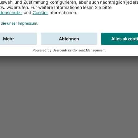
Feedback
Sie haben Fr
Buchung?