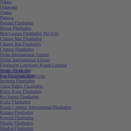
Nikko
Odawara
Osaka
Pattaya
Batumi Flughafen
Beirut Flughafen
Ben Gurion Flughafen Tel Aviv
Chiang Mai Flughafen
Chiang Rai Flughafen
Chitose Flughafen
Doha International Airport
Dubai International Airport
Flughafen Langkawi Kuala Lumpur
Guam Flughafen
0848 / 19 96 00
Hat Yai Flughafen
erreichbar bis 20:00 Uhr
Incheon Flughafen
Johor Bahru Flughafen
Khon Kaen Flughafen
Ko Samui Flughafen
Krabi Flughafen
Kuala Lumpur International Flughafen
Kutaisi Flughafen
Kuwait Flughafen
Manila Flughafen
Maskat Flughafen