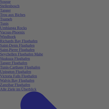
Sousse
Stellenbosch
Tanger
Trou aux Biches
Tsumeb
Tunis
Umhlanga Rocks
Vacoas-Phoenix
Windhoek
Richards Bay Flughafen
Saint-Denis Flughafen
Saint-Pierre Flughafen
Seychellen Flughafen Mahe
Skukuza Flughafen
Tanger Flughafen
Tunis-Carthage Flughafen
Upington Flughafen
Victoria Falls Flughafen
Walvis Bay Flughafen
Zanzibar Flughafen
Alle Ziele im Überblick