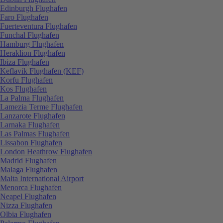
Edinburgh Flughafen
Faro Flughafen
Fuerteventura Flughafen
Funchal Flughafen
Hamburg Flughafen
Heraklion Flughafen
Ibiza Flughafen
Keflavik Flughafen (KEF)
Korfu Flughafen
Kos Flughafen
La Palma Flughafen
Lamezia Terme Flughafen
Lanzarote Flughafen
Larnaka Flughafen
Las Palmas Flughafen
Lissabon Flughafen
London Heathrow Flughafen
Madrid Flughafen
Malaga Flughafen
Malta International Airport
Menorca Flughafen
Neapel Flughafen
Nizza Flughafen
Olbia Flughafen