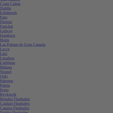
Costa Calma
Dublin
Edinburgh
Faro
Florenz
Funchal
Galway
Hamburg
Horta
Las Palmas de Gran Canaria
Lecce
Linz
Lissabon
Ljubljana
Malaga
Neapel
Oslo
Palermo
Palma
Porto
Reykjavík
Brindisi Flughafen
Cagliari Flughafen
Catania Flughafen
Dublin Flughafen