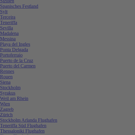
Sizilien
Spanisches Festland
Sylt
Terceira
Teneriffa
Sevilla
Madalena
Messina
Playa del Ingles
Ponta Delgada
Portoferraio
Puerto de la Cruz
Puerto del Carmen
Rennes
Rouen
Siena
Stockholm
Syrakus
Weil am Rhein
Wien
Zagreb
Zürich
Stockholm Arlanda Flughafen
Teneriffa Süd Flughafen
Thessaloniki Flughafen