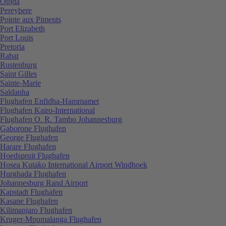
Oujda
Pereybere
Pointe aux Piments
Port Elizabeth
Port Louis
Pretoria
Rabat
Rustenburg
Saint Gilles
Sainte-Marie
Saldanha
Flughafen Enfidha-Hammamet
Flughafen Kairo-International
Flughafen O. R. Tambo Johannesburg
Gaborone Flughafen
George Flughafen
Harare Flughafen
Hoedspruit Flughafen
Hosea Kutako International Airport Windhoek
Hurghada Flughafen
Johannesburg Rand Airport
Kapstadt Flughafen
Kasane Flughafen
Kilimanjaro Flughafen
Kruger-Mpumalanga Flughafen