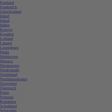
Finnland
Frankreich
Griechenland
Irland
Island
Italien
Kosovo
Kroatien
Lettland
Litauen
Luxemburg
Malta
Moldawien
Monaco
Montenegro
Niederlande
Nordirland
Nordmazedonien
Norwegen
Österreich
Polen
Portugal
Rumänien
Schottland
Schweden