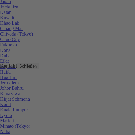
Japan
Jordanien
Katar
Kuwait
Khao Lak
Chiang Mai
Chiyoda (Tokyo)
Chuo City
Fukuoka
Doha
Dubai
Eilat
Kontakt
Fujairah
Schließen
Haifa
Hua Hin
Jerusalem
Johor Bahru
Kanazawa
Kirjat Schmona
Korat
Kuala Lumpur
Kyoto
Maskat
Minato (Tokyo)
Naha