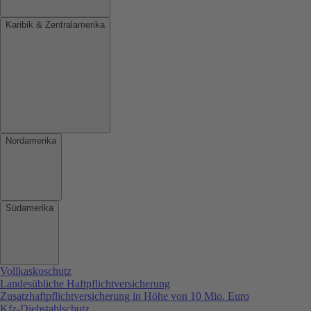
Karibik & Zentralamerika
Nordamerika
Südamerika
Vollkaskoschutz
Landesübliche Haftpflichtversicherung
Zusatzhaftpflichtversicherung in Höhe von 10 Mio. Euro
Kfz-Diebstahlschutz