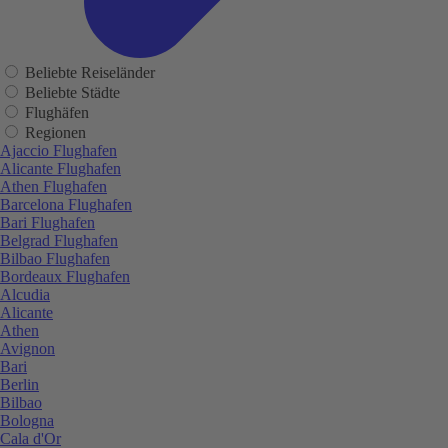
Beliebte Reiseländer
Beliebte Städte
Flughäfen
Regionen
Ajaccio Flughafen
Alicante Flughafen
Athen Flughafen
Barcelona Flughafen
Bari Flughafen
Belgrad Flughafen
Bilbao Flughafen
Bordeaux Flughafen
Alcudia
Alicante
Athen
Avignon
Bari
Berlin
Bilbao
Bologna
Cala d'Or