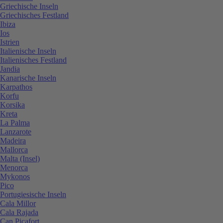
Griechische Inseln
Griechisches Festland
Ibiza
Ios
Istrien
Italienische Inseln
Italienisches Festland
Jandia
Kanarische Inseln
Karpathos
Korfu
Korsika
Kreta
La Palma
Lanzarote
Madeira
Mallorca
Malta (Insel)
Menorca
Mykonos
Pico
Portugiesische Inseln
Cala Millor
Cala Rajada
Can Picafort