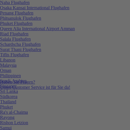
Naha Flughafen
Osaka Kansai International Flughafen
Penang Flughafen
Phitsanulok Flughafen
Phuket Flughafen
Queen Alia International Airport Amman
Riad Flughafen
Salala Flughafen
Schardscha Flughafen
Surat Thani Flughafen
Tiflis Flughafen
Libanon
Malaysia
Oman
Philippinen
Saudi-Arabien
Haben Sie Fragen?
Singapur
Unser Customer Service ist für Sie da!
Sri Lanka
Südkorea
Thailand
Phuket
Ra's al-Chaima
Rayong
Rishon Letzion
Samui