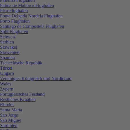
Palermo Flughafen
Palma de Mallorca Flughafen
Pico Flughafen
Ponta Delgada Nordela Flughafen
Porto Flughafen
Santiago de Compostela Flughafen
Split Flughafen
Schweiz
Serbien
Slowakei
Slowenien
Spanien
Tschechische Republik
Türkei
Ungarn
Vereinigtes Königreich und Nordirland
Wales
Zypern
Portugiesisches Festland
Restliches Kroatien
Rhodos
Santa Maria
Sao Jorge
Sao Miguel
Sardinien