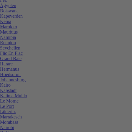
Fez
Ägypten
Botswana
Kapeverden
Kenia
Marokko
Mauritius
Namibia
Reunion
Seychellen
Flic En Flac
Grand Baie
Harare
Hermanus
Hoedspruit
Johannesburg
Kairo
Kapstadt
Katima Mulilo
Le Morne
Le Port
Lüderitz
Marrakesch
Mombasa
Nairobi