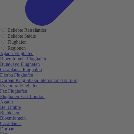
Beliebte Reiseländer
Beliebte Städte
Flughäfen
Regionen
Agadir Flughafen
Bloemfontein Flughafen
Bulawayo Flughafen
Casablanca Flughafen
Djerba Flughafen
Durban King Shaka International Airport
Essaouira Flughafen
Fez Flughafen
Flughafen East London
Agadir
Bel Ombre
Bethlehem
Bloemfontein
Casablanca
Durban