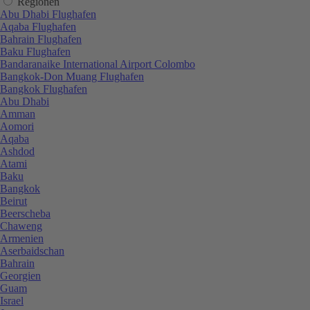
Regionen
Abu Dhabi Flughafen
Aqaba Flughafen
Bahrain Flughafen
Baku Flughafen
Bandaranaike International Airport Colombo
Bangkok-Don Muang Flughafen
Bangkok Flughafen
Abu Dhabi
Amman
Aomori
Aqaba
Ashdod
Atami
Baku
Bangkok
Beirut
Beerscheba
Chaweng
Armenien
Aserbaidschan
Bahrain
Georgien
Guam
Israel