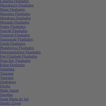
Lanseria Flughafen
Marrakesch Flughafen
Maun Flughafen
Mauritius Flughafen
Mombasa Flughafen
Monastir Flughafen
Nador Flughafen
Nairobi Flughafen
Nelspruit Flughafen
Ouarzazate Flughafen
Oujda Flughafen
Phalaborwa Flughafen
Pietermaritzburg Flughafen
Port Elizabeth Flughafen
Praia Intl. Flughafen
Rabat Flughafen
Südafrika
Tanzania
Tunesien
Zimbabwe
Djerba
Mahe Island
Sansibar
Santa Maria do Sal
Sheikh Zayed