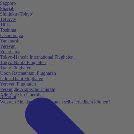
Sapporo
Sharjah
Shinjuku (Tokyo)
Tel Aviv
Tiflis
Toshima
Utsunomiya
Yamanashi
Yerevan
Yokohama
Tokyo-Haneda International Flughafen
Tokyo-Narita Flughafen
Trang Flughafen
Ubon Ratchathanii Flughafen
Udon Thani Flughafen
Yerevan Flughafen
Vereinigte Arabische Emirate
Alle Ziele im Überblick
Account
Wussten Sie, dass Sie vieles auch selbst erledigen können?