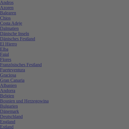
Andros
Azoren
Balearen
Chios
Costa Adeje
Dalmatien
Dänische Inseln
Dänisches Festland
El Hierro
Elba
Faial
Flores
Französisches Festland
Fuerteventura
Graciosa
Gran Canaria
Albanien
Andorra
Belgien
Bosnien und Herzegowina
Bulgarien
Dänemark
Deutschland
England
Estland