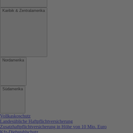
Karibik & Zentralamerika
Nordamerika
Südamerika
Vollkaskoschutz
Landesübliche Haftpflichtversicherung
Zusatzhaftpflichtversicherung in Höhe von 10 Mio. Euro
Kfz-Diebstahlschutz