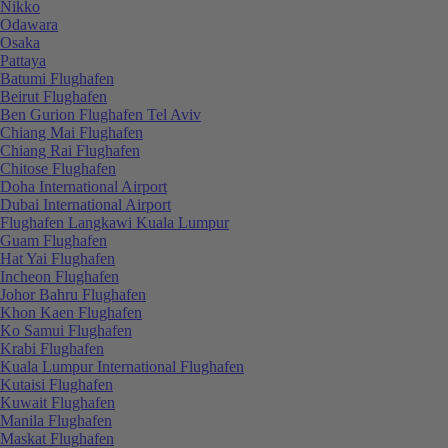
Nikko
Odawara
Osaka
Pattaya
Batumi Flughafen
Beirut Flughafen
Ben Gurion Flughafen Tel Aviv
Chiang Mai Flughafen
Chiang Rai Flughafen
Chitose Flughafen
Doha International Airport
Dubai International Airport
Flughafen Langkawi Kuala Lumpur
Guam Flughafen
Hat Yai Flughafen
Incheon Flughafen
Johor Bahru Flughafen
Khon Kaen Flughafen
Ko Samui Flughafen
Krabi Flughafen
Kuala Lumpur International Flughafen
Kutaisi Flughafen
Kuwait Flughafen
Manila Flughafen
Maskat Flughafen