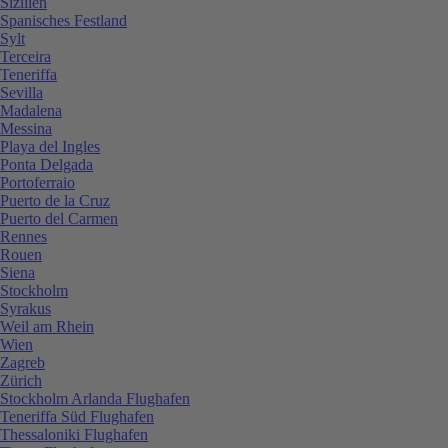
Sizilien
Spanisches Festland
Sylt
Terceira
Teneriffa
Sevilla
Madalena
Messina
Playa del Ingles
Ponta Delgada
Portoferraio
Puerto de la Cruz
Puerto del Carmen
Rennes
Rouen
Siena
Stockholm
Syrakus
Weil am Rhein
Wien
Zagreb
Zürich
Stockholm Arlanda Flughafen
Teneriffa Süd Flughafen
Thessaloniki Flughafen