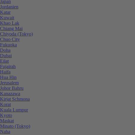
Japan
Jordanien
Katar
Kuwait
Khao Lak
Chiang Mai
Chiyoda (Tokyo)
Chuo City
Fukuoka
Doha
Dubai
Eilat
Fujairah
Haifa
Hua Hin
Jerusalem
Johor Bahru
Kanazawa
Kirjat Schmona
Korat
Kuala Lumpur
Kyoto
Maskat
Minato (Tokyo)
Naha