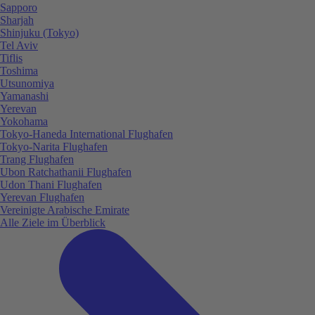
Sapporo
Sharjah
Shinjuku (Tokyo)
Tel Aviv
Tiflis
Toshima
Utsunomiya
Yamanashi
Yerevan
Yokohama
Tokyo-Haneda International Flughafen
Tokyo-Narita Flughafen
Trang Flughafen
Ubon Ratchathanii Flughafen
Udon Thani Flughafen
Yerevan Flughafen
Vereinigte Arabische Emirate
Alle Ziele im Überblick