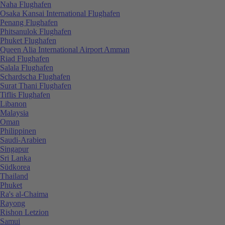
Naha Flughafen
Osaka Kansai International Flughafen
Penang Flughafen
Phitsanulok Flughafen
Phuket Flughafen
Queen Alia International Airport Amman
Riad Flughafen
Salala Flughafen
Schardscha Flughafen
Surat Thani Flughafen
Tiflis Flughafen
Libanon
Malaysia
Oman
Philippinen
Saudi-Arabien
Singapur
Sri Lanka
Südkorea
Thailand
Phuket
Ra's al-Chaima
Rayong
Rishon Letzion
Samui