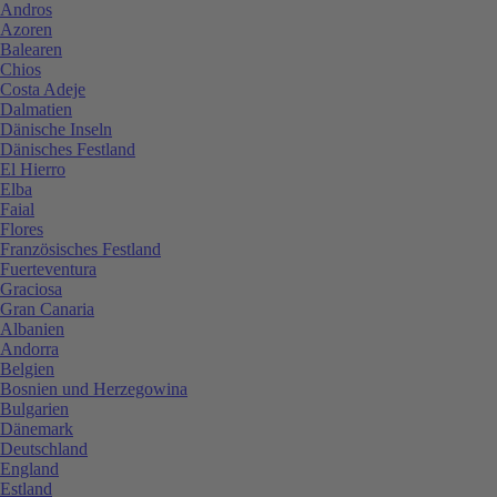
Andros
Azoren
Balearen
Chios
Costa Adeje
Dalmatien
Dänische Inseln
Dänisches Festland
El Hierro
Elba
Faial
Flores
Französisches Festland
Fuerteventura
Graciosa
Gran Canaria
Albanien
Andorra
Belgien
Bosnien und Herzegowina
Bulgarien
Dänemark
Deutschland
England
Estland