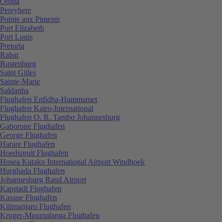
Oujda
Pereybere
Pointe aux Piments
Port Elizabeth
Port Louis
Pretoria
Rabat
Rustenburg
Saint Gilles
Sainte-Marie
Saldanha
Flughafen Enfidha-Hammamet
Flughafen Kairo-International
Flughafen O. R. Tambo Johannesburg
Gaborone Flughafen
George Flughafen
Harare Flughafen
Hoedspruit Flughafen
Hosea Kutako International Airport Windhoek
Hurghada Flughafen
Johannesburg Rand Airport
Kapstadt Flughafen
Kasane Flughafen
Kilimanjaro Flughafen
Kruger-Mpumalanga Flughafen