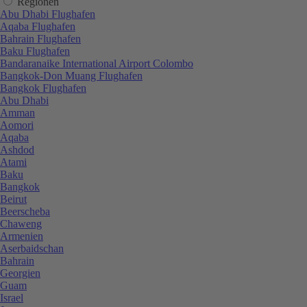
Regionen
Abu Dhabi Flughafen
Aqaba Flughafen
Bahrain Flughafen
Baku Flughafen
Bandaranaike International Airport Colombo
Bangkok-Don Muang Flughafen
Bangkok Flughafen
Abu Dhabi
Amman
Aomori
Aqaba
Ashdod
Atami
Baku
Bangkok
Beirut
Beerscheba
Chaweng
Armenien
Aserbaidschan
Bahrain
Georgien
Guam
Israel