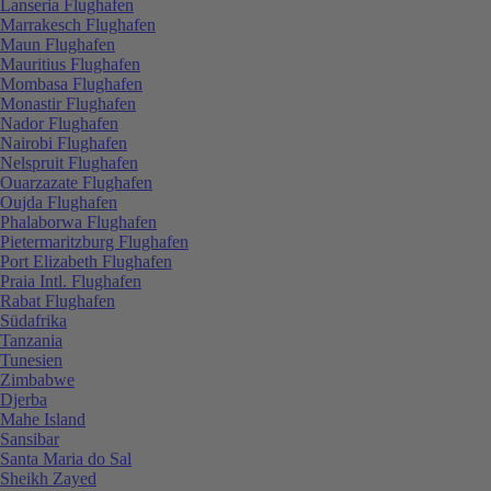
Lanseria Flughafen
Marrakesch Flughafen
Maun Flughafen
Mauritius Flughafen
Mombasa Flughafen
Monastir Flughafen
Nador Flughafen
Nairobi Flughafen
Nelspruit Flughafen
Ouarzazate Flughafen
Oujda Flughafen
Phalaborwa Flughafen
Pietermaritzburg Flughafen
Port Elizabeth Flughafen
Praia Intl. Flughafen
Rabat Flughafen
Südafrika
Tanzania
Tunesien
Zimbabwe
Djerba
Mahe Island
Sansibar
Santa Maria do Sal
Sheikh Zayed