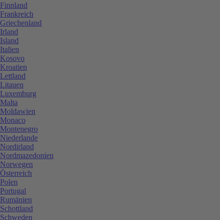
Finnland
Frankreich
Griechenland
Irland
Island
Italien
Kosovo
Kroatien
Lettland
Litauen
Luxemburg
Malta
Moldawien
Monaco
Montenegro
Niederlande
Nordirland
Nordmazedonien
Norwegen
Österreich
Polen
Portugal
Rumänien
Schottland
Schweden