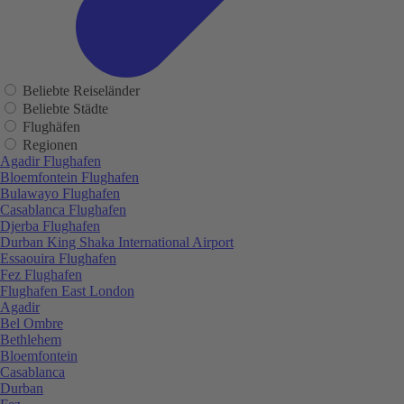
Beliebte Reiseländer
Beliebte Städte
Flughäfen
Regionen
Agadir Flughafen
Bloemfontein Flughafen
Bulawayo Flughafen
Casablanca Flughafen
Djerba Flughafen
Durban King Shaka International Airport
Essaouira Flughafen
Fez Flughafen
Flughafen East London
Agadir
Bel Ombre
Bethlehem
Bloemfontein
Casablanca
Durban