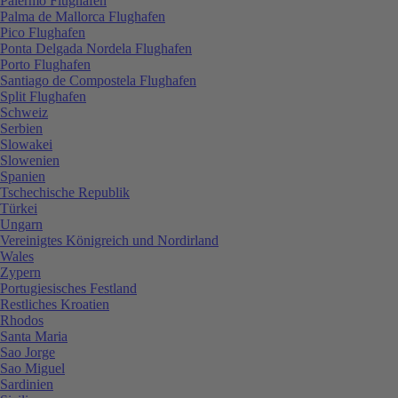
Palermo Flughafen
Palma de Mallorca Flughafen
Pico Flughafen
Ponta Delgada Nordela Flughafen
Porto Flughafen
Santiago de Compostela Flughafen
Split Flughafen
Schweiz
Serbien
Slowakei
Slowenien
Spanien
Tschechische Republik
Türkei
Ungarn
Vereinigtes Königreich und Nordirland
Wales
Zypern
Portugiesisches Festland
Restliches Kroatien
Rhodos
Santa Maria
Sao Jorge
Sao Miguel
Sardinien