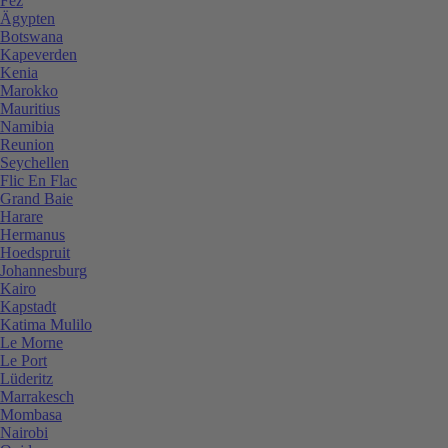
Fez
Ägypten
Botswana
Kapeverden
Kenia
Marokko
Mauritius
Namibia
Reunion
Seychellen
Flic En Flac
Grand Baie
Harare
Hermanus
Hoedspruit
Johannesburg
Kairo
Kapstadt
Katima Mulilo
Le Morne
Le Port
Lüderitz
Marrakesch
Mombasa
Nairobi