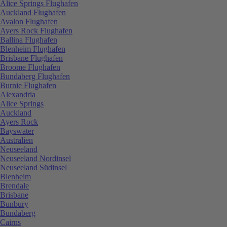
Alice Springs Flughafen
Auckland Flughafen
Avalon Flughafen
Ayers Rock Flughafen
Ballina Flughafen
Blenheim Flughafen
Brisbane Flughafen
Broome Flughafen
Bundaberg Flughafen
Burnie Flughafen
Alexandria
Alice Springs
Auckland
Ayers Rock
Bayswater
Australien
Neuseeland
Neuseeland Nordinsel
Neuseeland Südinsel
Blenheim
Brendale
Brisbane
Bunbury
Bundaberg
Cairns