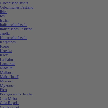
Griechische Inseln
Griechisches Festland
Ibiza
Ios
Istrien
Italienische Inseln
Italienisches Festland
Jandia
Kanarische Inseln
Karpathos
Korfu
Korsika
Kreta
La Palma
Lanzarote
Madeira
Mallorca
Malta (Insel)
Menorca
Mykonos
Pico
Portugiesische Inseln
Cala Millor
Cala Rajada
Can Picafort