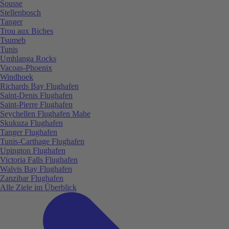
Sousse
Stellenbosch
Tanger
Trou aux Biches
Tsumeb
Tunis
Umhlanga Rocks
Vacoas-Phoenix
Windhoek
Richards Bay Flughafen
Saint-Denis Flughafen
Saint-Pierre Flughafen
Seychellen Flughafen Mahe
Skukuza Flughafen
Tanger Flughafen
Tunis-Carthage Flughafen
Upington Flughafen
Victoria Falls Flughafen
Walvis Bay Flughafen
Zanzibar Flughafen
Alle Ziele im Überblick