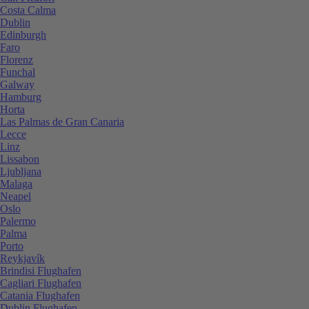
Costa Calma
Dublin
Edinburgh
Faro
Florenz
Funchal
Galway
Hamburg
Horta
Las Palmas de Gran Canaria
Lecce
Linz
Lissabon
Ljubljana
Malaga
Neapel
Oslo
Palermo
Palma
Porto
Reykjavík
Brindisi Flughafen
Cagliari Flughafen
Catania Flughafen
Dublin Flughafen