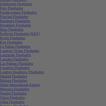
Edinburgh Flughafen
Faro Flughafen
Fuerteventura Flughafen
Funchal Flughafen
Hamburg Flughafen
Heraklion Flughafen
Ibiza Flughafen
Keflavik Flughafen (KEF)
Korfu Flughafen
Kos Flughafen
La Palma Flughafen
Lamezia Terme Flughafen
Lanzarote Flughafen
Larnaka Flughafen
Las Palmas Flughafen
Lissabon Flughafen
London Heathrow Flughafen
Madrid Flughafen
Malaga Flughafen
Malta International Airport
Menorca Flughafen
Neapel Flughafen
Nizza Flughafen
Olbia Flughafen