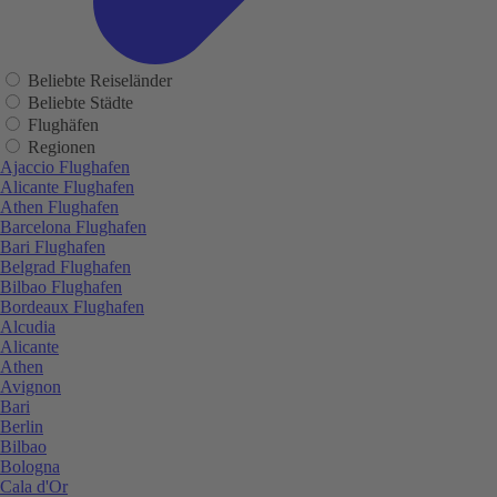
Beliebte Reiseländer
Beliebte Städte
Flughäfen
Regionen
Ajaccio Flughafen
Alicante Flughafen
Athen Flughafen
Barcelona Flughafen
Bari Flughafen
Belgrad Flughafen
Bilbao Flughafen
Bordeaux Flughafen
Alcudia
Alicante
Athen
Avignon
Bari
Berlin
Bilbao
Bologna
Cala d'Or