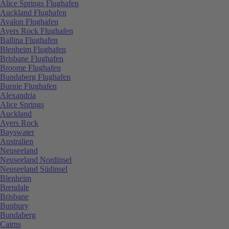
Alice Springs Flughafen
Auckland Flughafen
Avalon Flughafen
Ayers Rock Flughafen
Ballina Flughafen
Blenheim Flughafen
Brisbane Flughafen
Broome Flughafen
Bundaberg Flughafen
Burnie Flughafen
Alexandria
Alice Springs
Auckland
Ayers Rock
Bayswater
Australien
Neuseeland
Neuseeland Nordinsel
Neuseeland Südinsel
Blenheim
Brendale
Brisbane
Bunbury
Bundaberg
Cairns