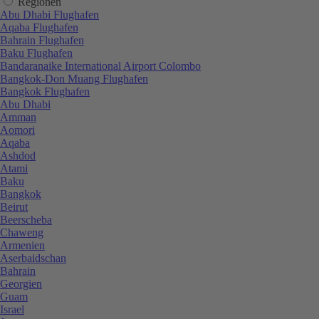
Regionen
Abu Dhabi Flughafen
Aqaba Flughafen
Bahrain Flughafen
Baku Flughafen
Bandaranaike International Airport Colombo
Bangkok-Don Muang Flughafen
Bangkok Flughafen
Abu Dhabi
Amman
Aomori
Aqaba
Ashdod
Atami
Baku
Bangkok
Beirut
Beerscheba
Chaweng
Armenien
Aserbaidschan
Bahrain
Georgien
Guam
Israel