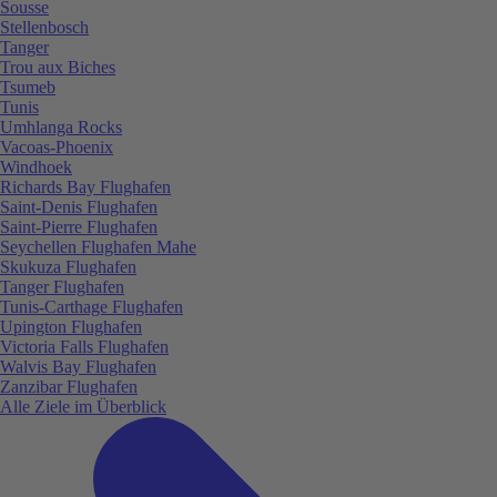
Sousse
Stellenbosch
Tanger
Trou aux Biches
Tsumeb
Tunis
Umhlanga Rocks
Vacoas-Phoenix
Windhoek
Richards Bay Flughafen
Saint-Denis Flughafen
Saint-Pierre Flughafen
Seychellen Flughafen Mahe
Skukuza Flughafen
Tanger Flughafen
Tunis-Carthage Flughafen
Upington Flughafen
Victoria Falls Flughafen
Walvis Bay Flughafen
Zanzibar Flughafen
Alle Ziele im Überblick