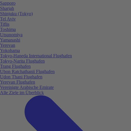
Sapporo
Sharjah
Shinjuku (Tokyo)
Tel Aviv
Tiflis
Toshima
Utsunomiya
Yamanashi
Yerevan
Yokohama
Tokyo-Haneda International Flughafen
Tokyo-Narita Flughafen
Trang Flughafen
Ubon Ratchathanii Flughafen
Udon Thani Flughafen
Yerevan Flughafen
Vereinigte Arabische Emirate
Alle Ziele im Überblick