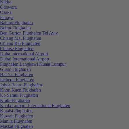
Nikko
Odawara
Osaka
Pattaya
Batumi Flughafen
Beirut Flughafen
Ben Gurion Flughafen Tel Aviv
Chiang Mai Flughafen
Chiang Rai Flughafen
Chitose Flughafen
Doha International Airport
Dubai International Airport
Flughafen Langkawi Kuala Lumpur
Guam Flughafen
Hat Yai Flughafen
Incheon Flughafen
Johor Bahru Flughafen
Khon Kaen Flughafen
Ko Samui Flughafen
Krabi Flughafen
Kuala Lumpur International Flughafen
Kutaisi Flughafen
Kuwait Flughafen
Manila Flughafen
Maskat Flughafen