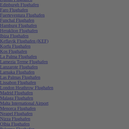
Edinburgh Flughafen
Faro Flughafen
Fuerteventura Flughafen
Funchal Flughafen
Hamburg Flughafen
Heraklion Flughafen
Ibiza Flughafen
Keflavik Flughafen (KEF)
Korfu Flughafen
Kos Flughafen
La Palma Flughafen
Lamezia Terme Flughafen
Lanzarote Flughafen
Larnaka Flughafen
Las Palmas Flughafen
Lissabon Flughafen
London Heathrow Flughafen
Madrid Flughafen
Malaga Flughafen
Malta International Airport
Menorca Flughafen
Neapel Flughafen
Nizza Flughafen
Olbia Flughafen