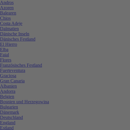
Andros
Azoren
Balearen
Chios
Costa Adeje
Dalmatien
Dänische Inseln
Dänisches Festland
El Hierro
Elba
Faial
Flores
Französisches Festland
Fuerteventura
Graciosa
Gran Canaria
Albanien
Andorra
Belgien
Bosnien und Herzegowina
Bulgarien
Dänemark
Deutschland
England
Estland