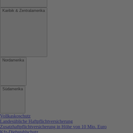
Karibik & Zentralamerika
Nordamerika
Südamerika
Vollkaskoschutz
Landesübliche Haftpflichtversicherung
Zusatzhaftpflichtversicherung in Höhe von 10 Mio. Euro
Kfz-Diebstahlschutz