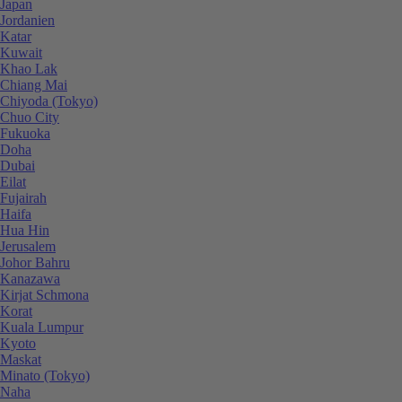
Japan
Jordanien
Katar
Kuwait
Khao Lak
Chiang Mai
Chiyoda (Tokyo)
Chuo City
Fukuoka
Doha
Dubai
Eilat
Fujairah
Haifa
Hua Hin
Jerusalem
Johor Bahru
Kanazawa
Kirjat Schmona
Korat
Kuala Lumpur
Kyoto
Maskat
Minato (Tokyo)
Naha