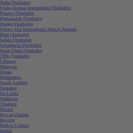
Naha Flughafen
Osaka Kansai International Flughafen
Penang Flughafen
Phitsanulok Flughafen
Phuket Flughafen
Queen Alia International Airport Amman
Riad Flughafen
Salala Flughafen
Schardscha Flughafen
Surat Thani Flughafen
Tiflis Flughafen
Libanon
Malaysia
Oman
Philippinen
Saudi-Arabien
Singapur
Sri Lanka
Südkorea
Thailand
Phuket
Ra's al-Chaima
Rayong
Rishon Letzion
Samui