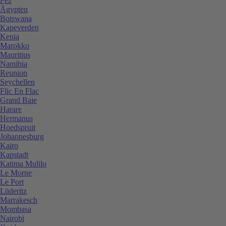
Fez
Ägypten
Botswana
Kapeverden
Kenia
Marokko
Mauritius
Namibia
Reunion
Seychellen
Flic En Flac
Grand Baie
Harare
Hermanus
Hoedspruit
Johannesburg
Kairo
Kapstadt
Katima Mulilo
Le Morne
Le Port
Lüderitz
Marrakesch
Mombasa
Nairobi