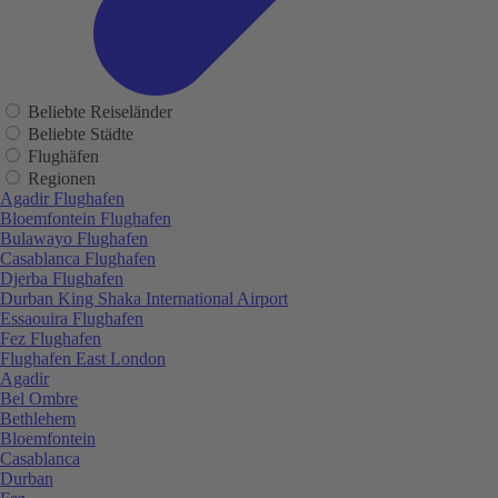
Beliebte Reiseländer
Beliebte Städte
Flughäfen
Regionen
Agadir Flughafen
Bloemfontein Flughafen
Bulawayo Flughafen
Casablanca Flughafen
Djerba Flughafen
Durban King Shaka International Airport
Essaouira Flughafen
Fez Flughafen
Flughafen East London
Agadir
Bel Ombre
Bethlehem
Bloemfontein
Casablanca
Durban