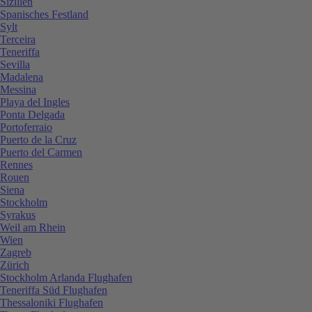
Sizilien
Spanisches Festland
Sylt
Terceira
Teneriffa
Sevilla
Madalena
Messina
Playa del Ingles
Ponta Delgada
Portoferraio
Puerto de la Cruz
Puerto del Carmen
Rennes
Rouen
Siena
Stockholm
Syrakus
Weil am Rhein
Wien
Zagreb
Zürich
Stockholm Arlanda Flughafen
Teneriffa Süd Flughafen
Thessaloniki Flughafen