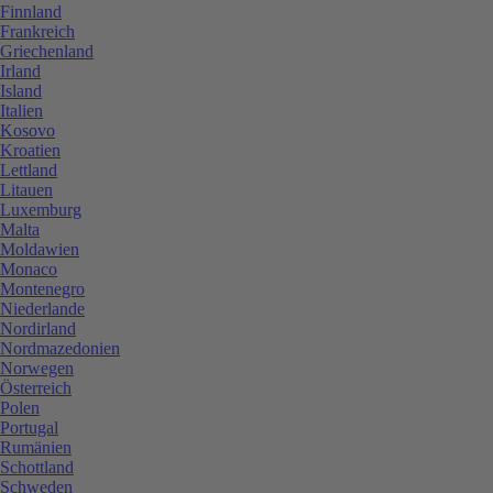
Finnland
Frankreich
Griechenland
Irland
Island
Italien
Kosovo
Kroatien
Lettland
Litauen
Luxemburg
Malta
Moldawien
Monaco
Montenegro
Niederlande
Nordirland
Nordmazedonien
Norwegen
Österreich
Polen
Portugal
Rumänien
Schottland
Schweden