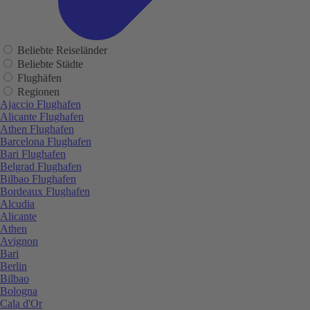
Beliebte Reiseländer
Beliebte Städte
Flughäfen
Regionen
Ajaccio Flughafen
Alicante Flughafen
Athen Flughafen
Barcelona Flughafen
Bari Flughafen
Belgrad Flughafen
Bilbao Flughafen
Bordeaux Flughafen
Alcudia
Alicante
Athen
Avignon
Bari
Berlin
Bilbao
Bologna
Cala d'Or