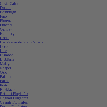
Costa Calma
Dublin
Edinburgh
Faro
Florenz
Funchal
Galway
Hamburg
Horta
Las Palmas de Gran Canaria
Lecce
Linz
Lissabon
Ljubljana
Malaga
Neapel
Oslo
Palermo
Palma
Porto
Reykjavík
Brindisi Flughafen
Cagliari Flughafen
Catania Flughafen
Dublin Flughafen