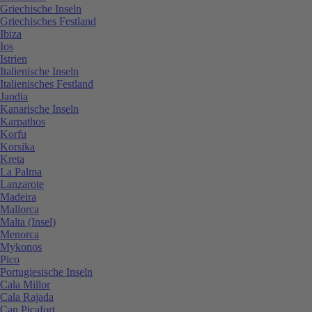
Griechische Inseln
Griechisches Festland
Ibiza
Ios
Istrien
Italienische Inseln
Italienisches Festland
Jandia
Kanarische Inseln
Karpathos
Korfu
Korsika
Kreta
La Palma
Lanzarote
Madeira
Mallorca
Malta (Insel)
Menorca
Mykonos
Pico
Portugiesische Inseln
Cala Millor
Cala Rajada
Can Picafort