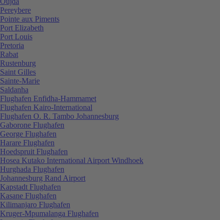
Oujda
Pereybere
Pointe aux Piments
Port Elizabeth
Port Louis
Pretoria
Rabat
Rustenburg
Saint Gilles
Sainte-Marie
Saldanha
Flughafen Enfidha-Hammamet
Flughafen Kairo-International
Flughafen O. R. Tambo Johannesburg
Gaborone Flughafen
George Flughafen
Harare Flughafen
Hoedspruit Flughafen
Hosea Kutako International Airport Windhoek
Hurghada Flughafen
Johannesburg Rand Airport
Kapstadt Flughafen
Kasane Flughafen
Kilimanjaro Flughafen
Kruger-Mpumalanga Flughafen