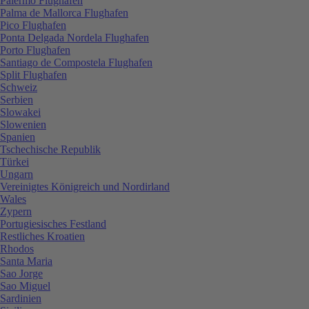
Palermo Flughafen
Palma de Mallorca Flughafen
Pico Flughafen
Ponta Delgada Nordela Flughafen
Porto Flughafen
Santiago de Compostela Flughafen
Split Flughafen
Schweiz
Serbien
Slowakei
Slowenien
Spanien
Tschechische Republik
Türkei
Ungarn
Vereinigtes Königreich und Nordirland
Wales
Zypern
Portugiesisches Festland
Restliches Kroatien
Rhodos
Santa Maria
Sao Jorge
Sao Miguel
Sardinien