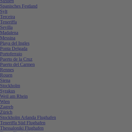
Sizilien
Spanisches Festland
Sylt
Terceira
Teneriffa
Sevilla
Madalena
Messina
Playa del Ingles
Ponta Delgada
Portoferraio
Puerto de la Cruz
Puerto del Carmen
Rennes
Rouen
Siena
Stockholm
Syrakus
Weil am Rhein
Wien
Zagreb
Zürich
Stockholm Arlanda Flughafen
Teneriffa Süd Flughafen
Thessaloniki Flughafen