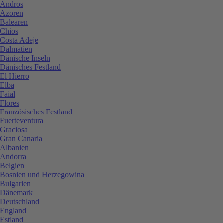
Andros
Azoren
Balearen
Chios
Costa Adeje
Dalmatien
Dänische Inseln
Dänisches Festland
El Hierro
Elba
Faial
Flores
Französisches Festland
Fuerteventura
Graciosa
Gran Canaria
Albanien
Andorra
Belgien
Bosnien und Herzegowina
Bulgarien
Dänemark
Deutschland
England
Estland