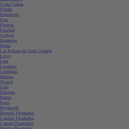
Costa Calma
Dublin
Edinburgh
Faro
Florenz
Funchal
Galway
Hamburg
Horta
Las Palmas de Gran Canaria
Lecce
Linz
Lissabon
Ljubljana
Malaga
Neapel
Oslo
Palermo
Palma
Porto
Reykjavík
Brindisi Flughafen
Cagliari Flughafen
Catania Flughafen
Dublin Flughafen