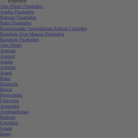
Regionen
Abu Dhabi Flughafen
Aqaba Flughafen
Bahrain Flughafen
Baku Flughafen
Bandaranaike International Airport Colombo
Bangkok-Don Muang Flughafen
Bangkok Flughafen
Abu Dhabi
Amman
Aomori
Aqaba
Ashdod
Atami
Baku
Bangkok
Beirut
Beerscheba
Chaweng
Armenien
Aserbaidschan
Bahrain
Georgien
Guam
Israel