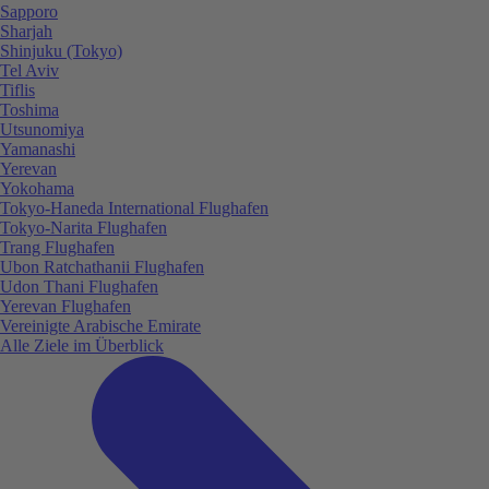
Sapporo
Sharjah
Shinjuku (Tokyo)
Tel Aviv
Tiflis
Toshima
Utsunomiya
Yamanashi
Yerevan
Yokohama
Tokyo-Haneda International Flughafen
Tokyo-Narita Flughafen
Trang Flughafen
Ubon Ratchathanii Flughafen
Udon Thani Flughafen
Yerevan Flughafen
Vereinigte Arabische Emirate
Alle Ziele im Überblick