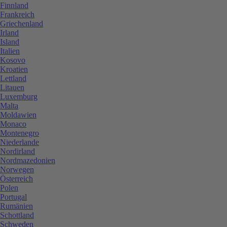
Finnland
Frankreich
Griechenland
Irland
Island
Italien
Kosovo
Kroatien
Lettland
Litauen
Luxemburg
Malta
Moldawien
Monaco
Montenegro
Niederlande
Nordirland
Nordmazedonien
Norwegen
Österreich
Polen
Portugal
Rumänien
Schottland
Schweden