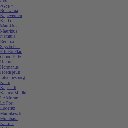
Fez
Ägypten
Botswana
Kapeverden
Kenia
Marokko
Mauritius
Namibia
Reunion
Seychellen
Flic En Flac
Grand Baie
Harare
Hermanus
Hoedspruit
Johannesburg
Kairo
Kapstadt
Katima Mulilo
Le Morne
Le Port
Lüderitz
Marrakesch
Mombasa
Nairobi