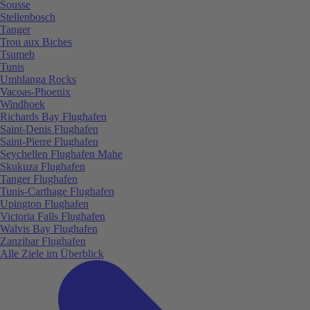
Sousse
Stellenbosch
Tanger
Trou aux Biches
Tsumeb
Tunis
Umhlanga Rocks
Vacoas-Phoenix
Windhoek
Richards Bay Flughafen
Saint-Denis Flughafen
Saint-Pierre Flughafen
Seychellen Flughafen Mahe
Skukuza Flughafen
Tanger Flughafen
Tunis-Carthage Flughafen
Upington Flughafen
Victoria Falls Flughafen
Walvis Bay Flughafen
Zanzibar Flughafen
Alle Ziele im Überblick