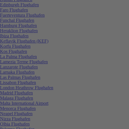
Edinburgh Flughafen
Faro Flughafen
Fuerteventura Flughafen
Funchal Flughafen
Hamburg Flughafen
Heraklion Flughafen
Ibiza Flughafen
Keflavik Flughafen (KEF)
Korfu Flughafen
Kos Flughafen
La Palma Flughafen
Lamezia Terme Flughafen
Lanzarote Flughafen
Larnaka Flughafen
Las Palmas Flughafen
Lissabon Flughafen
London Heathrow Flughafen
Madrid Flughafen
Malaga Flughafen
Malta International Airport
Menorca Flughafen
Neapel Flughafen
Nizza Flughafen
Olbia Flughafen