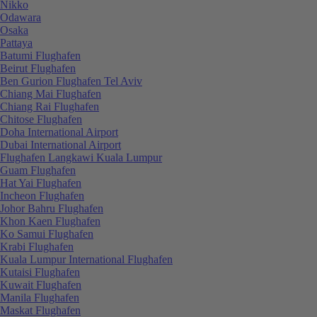
Nikko
Odawara
Osaka
Pattaya
Batumi Flughafen
Beirut Flughafen
Ben Gurion Flughafen Tel Aviv
Chiang Mai Flughafen
Chiang Rai Flughafen
Chitose Flughafen
Doha International Airport
Dubai International Airport
Flughafen Langkawi Kuala Lumpur
Guam Flughafen
Hat Yai Flughafen
Incheon Flughafen
Johor Bahru Flughafen
Khon Kaen Flughafen
Ko Samui Flughafen
Krabi Flughafen
Kuala Lumpur International Flughafen
Kutaisi Flughafen
Kuwait Flughafen
Manila Flughafen
Maskat Flughafen