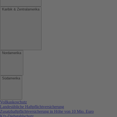
Karibik & Zentralamerika
Nordamerika
Südamerika
Vollkaskoschutz
Landesübliche Haftpflichtversicherung
Zusatzhaftpflichtversicherung in Höhe von 10 Mio. Euro
Kfz-Diebstahlschutz