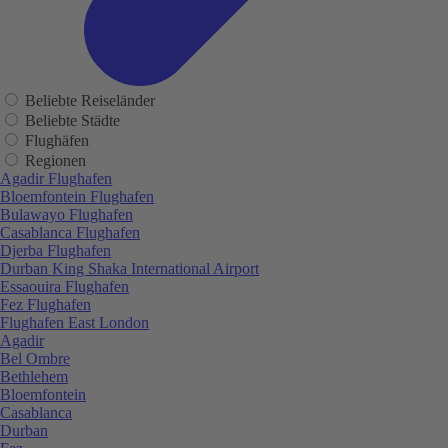
Beliebte Reiseländer
Beliebte Städte
Flughäfen
Regionen
Agadir Flughafen
Bloemfontein Flughafen
Bulawayo Flughafen
Casablanca Flughafen
Djerba Flughafen
Durban King Shaka International Airport
Essaouira Flughafen
Fez Flughafen
Flughafen East London
Agadir
Bel Ombre
Bethlehem
Bloemfontein
Casablanca
Durban