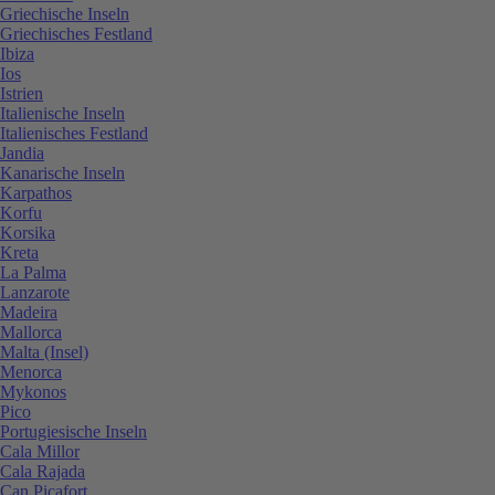
Griechische Inseln
Griechisches Festland
Ibiza
Ios
Istrien
Italienische Inseln
Italienisches Festland
Jandia
Kanarische Inseln
Karpathos
Korfu
Korsika
Kreta
La Palma
Lanzarote
Madeira
Mallorca
Malta (Insel)
Menorca
Mykonos
Pico
Portugiesische Inseln
Cala Millor
Cala Rajada
Can Picafort