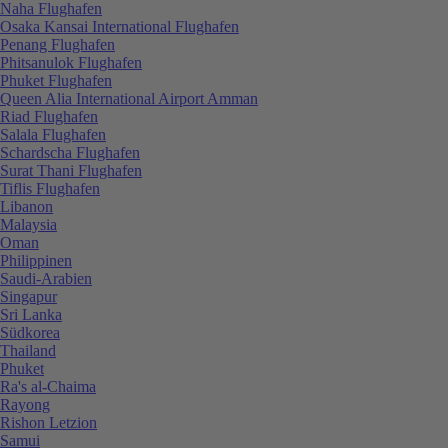
Naha Flughafen
Osaka Kansai International Flughafen
Penang Flughafen
Phitsanulok Flughafen
Phuket Flughafen
Queen Alia International Airport Amman
Riad Flughafen
Salala Flughafen
Schardscha Flughafen
Surat Thani Flughafen
Tiflis Flughafen
Libanon
Malaysia
Oman
Philippinen
Saudi-Arabien
Singapur
Sri Lanka
Südkorea
Thailand
Phuket
Ra's al-Chaima
Rayong
Rishon Letzion
Samui