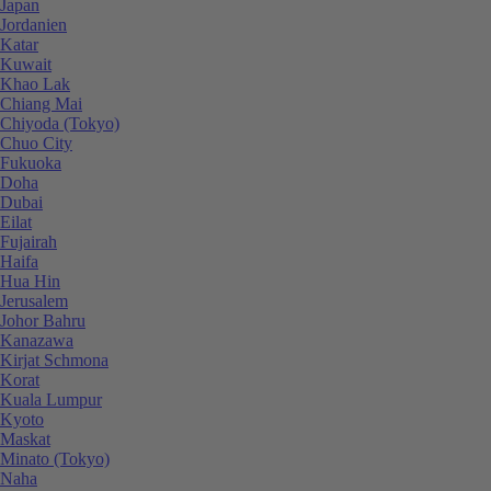
Japan
Jordanien
Katar
Kuwait
Khao Lak
Chiang Mai
Chiyoda (Tokyo)
Chuo City
Fukuoka
Doha
Dubai
Eilat
Fujairah
Haifa
Hua Hin
Jerusalem
Johor Bahru
Kanazawa
Kirjat Schmona
Korat
Kuala Lumpur
Kyoto
Maskat
Minato (Tokyo)
Naha