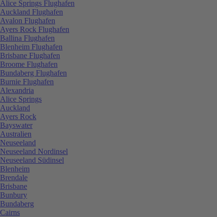
Alice Springs Flughafen
Auckland Flughafen
Avalon Flughafen
Ayers Rock Flughafen
Ballina Flughafen
Blenheim Flughafen
Brisbane Flughafen
Broome Flughafen
Bundaberg Flughafen
Burnie Flughafen
Alexandria
Alice Springs
Auckland
Ayers Rock
Bayswater
Australien
Neuseeland
Neuseeland Nordinsel
Neuseeland Südinsel
Blenheim
Brendale
Brisbane
Bunbury
Bundaberg
Cairns