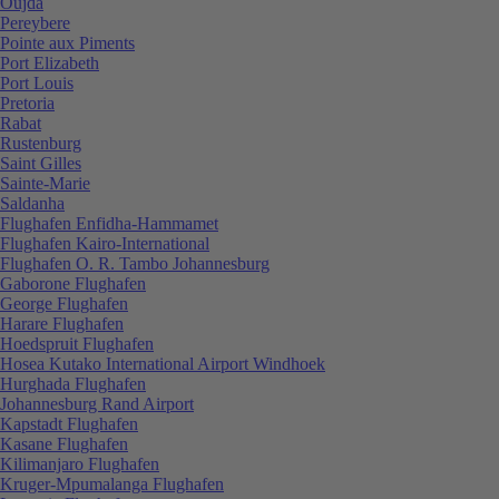
Oujda
Pereybere
Pointe aux Piments
Port Elizabeth
Port Louis
Pretoria
Rabat
Rustenburg
Saint Gilles
Sainte-Marie
Saldanha
Flughafen Enfidha-Hammamet
Flughafen Kairo-International
Flughafen O. R. Tambo Johannesburg
Gaborone Flughafen
George Flughafen
Harare Flughafen
Hoedspruit Flughafen
Hosea Kutako International Airport Windhoek
Hurghada Flughafen
Johannesburg Rand Airport
Kapstadt Flughafen
Kasane Flughafen
Kilimanjaro Flughafen
Kruger-Mpumalanga Flughafen