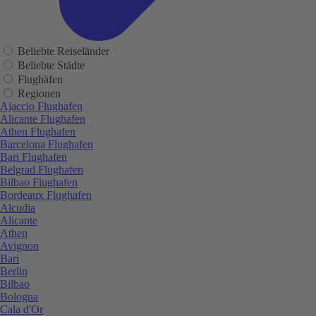
Beliebte Reiseländer
Beliebte Städte
Flughäfen
Regionen
Ajaccio Flughafen
Alicante Flughafen
Athen Flughafen
Barcelona Flughafen
Bari Flughafen
Belgrad Flughafen
Bilbao Flughafen
Bordeaux Flughafen
Alcudia
Alicante
Athen
Avignon
Bari
Berlin
Bilbao
Bologna
Cala d'Or