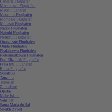
Lanseria Flughafen
Marrakesch Flughafen
Maun Flughafen
Mauritius Flughafen
Mombasa Flughafen
Monastir Flughafen
Nador Flughafen
Nairobi Flughafen
Nelspruit Flughafen
Ouarzazate Flughafen
Oujda Flughafen
Phalaborwa Flughafen
Pietermaritzburg Flughafen
Port Elizabeth Flughafen
Praia Intl. Flughafen
Rabat Flughafen
Südafrika
Tanzania
Tunesien
Zimbabwe
Djerba
Mahe Island
Sansibar
Santa Maria do Sal
Sheikh Zayed