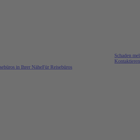
Schaden me
Kontaktieren
sebüros in Ihrer Nähe
Für Reisebüros