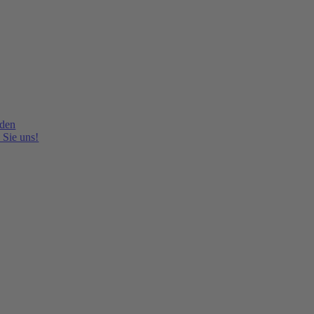
lden
 Sie uns!