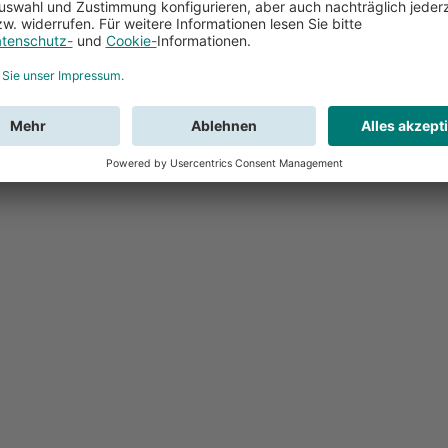
Feedback
Sie haben Fr
Buchung?