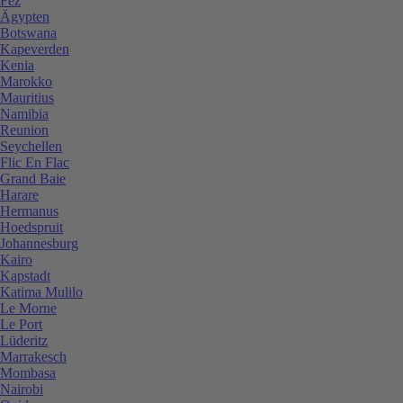
Fez
Ägypten
Botswana
Kapeverden
Kenia
Marokko
Mauritius
Namibia
Reunion
Seychellen
Flic En Flac
Grand Baie
Harare
Hermanus
Hoedspruit
Johannesburg
Kairo
Kapstadt
Katima Mulilo
Le Morne
Le Port
Lüderitz
Marrakesch
Mombasa
Nairobi