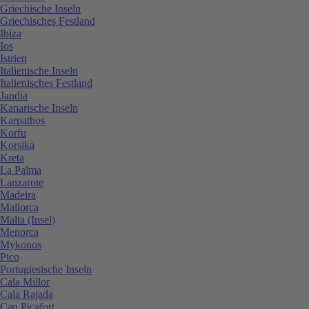
Griechische Inseln
Griechisches Festland
Ibiza
Ios
Istrien
Italienische Inseln
Italienisches Festland
Jandia
Kanarische Inseln
Karpathos
Korfu
Korsika
Kreta
La Palma
Lanzarote
Madeira
Mallorca
Malta (Insel)
Menorca
Mykonos
Pico
Portugiesische Inseln
Cala Millor
Cala Rajada
Can Picafort