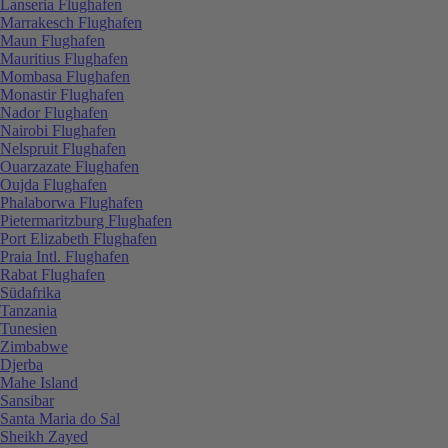
Lanseria Flughafen
Marrakesch Flughafen
Maun Flughafen
Mauritius Flughafen
Mombasa Flughafen
Monastir Flughafen
Nador Flughafen
Nairobi Flughafen
Nelspruit Flughafen
Ouarzazate Flughafen
Oujda Flughafen
Phalaborwa Flughafen
Pietermaritzburg Flughafen
Port Elizabeth Flughafen
Praia Intl. Flughafen
Rabat Flughafen
Südafrika
Tanzania
Tunesien
Zimbabwe
Djerba
Mahe Island
Sansibar
Santa Maria do Sal
Sheikh Zayed