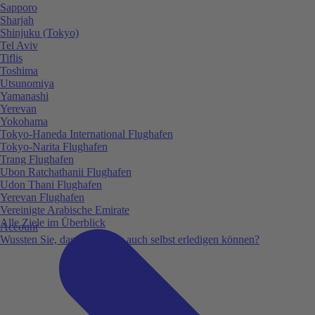
Sapporo
Sharjah
Shinjuku (Tokyo)
Tel Aviv
Tiflis
Toshima
Utsunomiya
Yamanashi
Yerevan
Yokohama
Tokyo-Haneda International Flughafen
Tokyo-Narita Flughafen
Trang Flughafen
Ubon Ratchathanii Flughafen
Udon Thani Flughafen
Yerevan Flughafen
Vereinigte Arabische Emirate
Alle Ziele im Überblick
Account
Wussten Sie, dass Sie vieles auch selbst erledigen können?