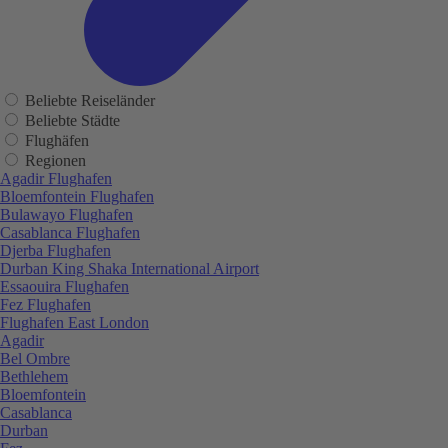
Beliebte Reiseländer
Beliebte Städte
Flughäfen
Regionen
Agadir Flughafen
Bloemfontein Flughafen
Bulawayo Flughafen
Casablanca Flughafen
Djerba Flughafen
Durban King Shaka International Airport
Essaouira Flughafen
Fez Flughafen
Flughafen East London
Agadir
Bel Ombre
Bethlehem
Bloemfontein
Casablanca
Durban