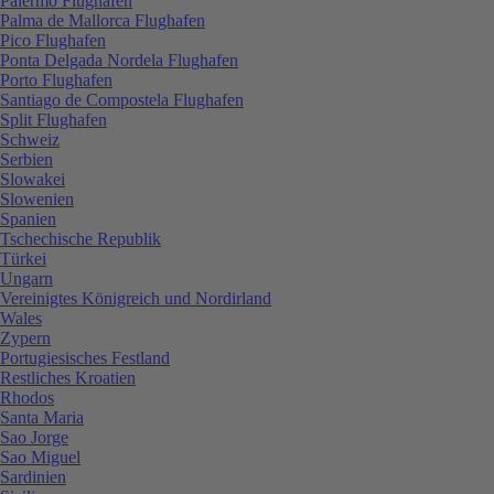
Palermo Flughafen
Palma de Mallorca Flughafen
Pico Flughafen
Ponta Delgada Nordela Flughafen
Porto Flughafen
Santiago de Compostela Flughafen
Split Flughafen
Schweiz
Serbien
Slowakei
Slowenien
Spanien
Tschechische Republik
Türkei
Ungarn
Vereinigtes Königreich und Nordirland
Wales
Zypern
Portugiesisches Festland
Restliches Kroatien
Rhodos
Santa Maria
Sao Jorge
Sao Miguel
Sardinien