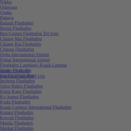
Nikko
Odawara
Osaka
Pattaya
Batumi Flughafen
Beirut Flughafen
Ben Gurion Flughafen Tel Aviv
Chiang Mai Flughafen
Chiang Rai Flughafen
Chitose Flughafen
Doha International Airport
Dubai International Airport
Flughafen Langkawi Kuala Lumpur
Guam Flughafen
0848 / 19 96 00
Hat Yai Flughafen
erreichbar bis 20:00 Uhr
Incheon Flughafen
Johor Bahru Flughafen
Khon Kaen Flughafen
Ko Samui Flughafen
Krabi Flughafen
Kuala Lumpur International Flughafen
Kutaisi Flughafen
Kuwait Flughafen
Manila Flughafen
Maskat Flughafen