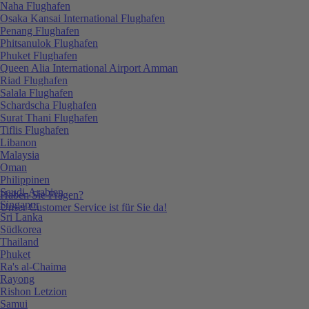
Naha Flughafen
Osaka Kansai International Flughafen
Penang Flughafen
Phitsanulok Flughafen
Phuket Flughafen
Queen Alia International Airport Amman
Riad Flughafen
Salala Flughafen
Schardscha Flughafen
Surat Thani Flughafen
Tiflis Flughafen
Libanon
Malaysia
Oman
Philippinen
Saudi-Arabien
Haben Sie Fragen?
Singapur
Unser Customer Service ist für Sie da!
Sri Lanka
Südkorea
Thailand
Phuket
Ra's al-Chaima
Rayong
Rishon Letzion
Samui