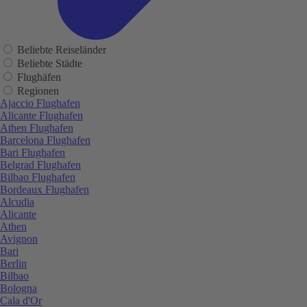
Beliebte Reiseländer
Beliebte Städte
Flughäfen
Regionen
Ajaccio Flughafen
Alicante Flughafen
Athen Flughafen
Barcelona Flughafen
Bari Flughafen
Belgrad Flughafen
Bilbao Flughafen
Bordeaux Flughafen
Alcudia
Alicante
Athen
Avignon
Bari
Berlin
Bilbao
Bologna
Cala d'Or