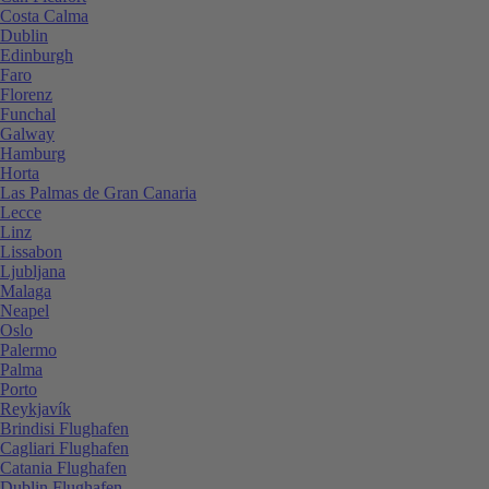
Costa Calma
Dublin
Edinburgh
Faro
Florenz
Funchal
Galway
Hamburg
Horta
Las Palmas de Gran Canaria
Lecce
Linz
Lissabon
Ljubljana
Malaga
Neapel
Oslo
Palermo
Palma
Porto
Reykjavík
Brindisi Flughafen
Cagliari Flughafen
Catania Flughafen
Dublin Flughafen