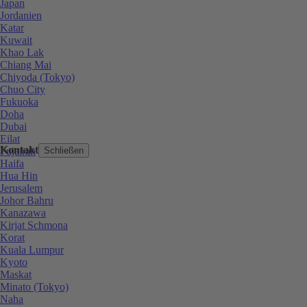
Japan
Jordanien
Katar
Kuwait
Khao Lak
Chiang Mai
Chiyoda (Tokyo)
Chuo City
Fukuoka
Doha
Dubai
Eilat
Kontakt
Fujairah
Schließen
Haifa
Hua Hin
Jerusalem
Johor Bahru
Kanazawa
Kirjat Schmona
Korat
Kuala Lumpur
Kyoto
Maskat
Minato (Tokyo)
Naha