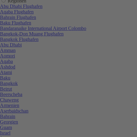
Regionen
Abu Dhabi Flughafen
Aqaba Flughafen
Bahrain Flughafen
Baku Flughafen
Bandaranaike International Airport Colombo
Bangkok-Don Muang Flughafen
Bangkok Flughafen
Abu Dhabi
Amman
Aomori
Aqaba
Ashdod
Atami
Baku
Bangkok
Beirut
Beerscheba
Chaweng
Armenien
Aserbaidschan
Bahrain
Georgien
Guam
Israel