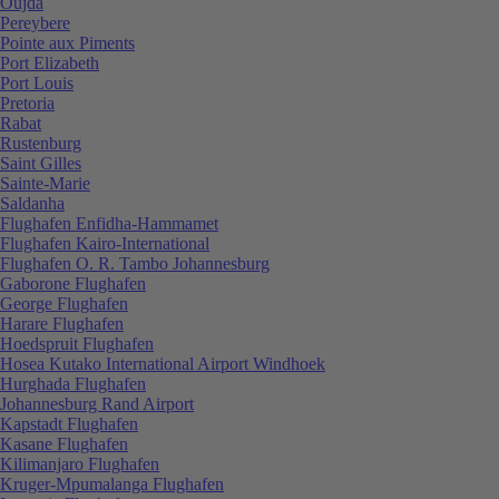
Oujda
Pereybere
Pointe aux Piments
Port Elizabeth
Port Louis
Pretoria
Rabat
Rustenburg
Saint Gilles
Sainte-Marie
Saldanha
Flughafen Enfidha-Hammamet
Flughafen Kairo-International
Flughafen O. R. Tambo Johannesburg
Gaborone Flughafen
George Flughafen
Harare Flughafen
Hoedspruit Flughafen
Hosea Kutako International Airport Windhoek
Hurghada Flughafen
Johannesburg Rand Airport
Kapstadt Flughafen
Kasane Flughafen
Kilimanjaro Flughafen
Kruger-Mpumalanga Flughafen