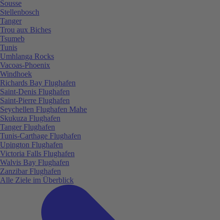
Sousse
Stellenbosch
Tanger
Trou aux Biches
Tsumeb
Tunis
Umhlanga Rocks
Vacoas-Phoenix
Windhoek
Richards Bay Flughafen
Saint-Denis Flughafen
Saint-Pierre Flughafen
Seychellen Flughafen Mahe
Skukuza Flughafen
Tanger Flughafen
Tunis-Carthage Flughafen
Upington Flughafen
Victoria Falls Flughafen
Walvis Bay Flughafen
Zanzibar Flughafen
Alle Ziele im Überblick