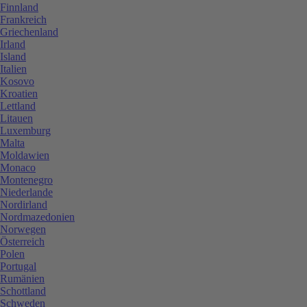
Finnland
Frankreich
Griechenland
Irland
Island
Italien
Kosovo
Kroatien
Lettland
Litauen
Luxemburg
Malta
Moldawien
Monaco
Montenegro
Niederlande
Nordirland
Nordmazedonien
Norwegen
Österreich
Polen
Portugal
Rumänien
Schottland
Schweden