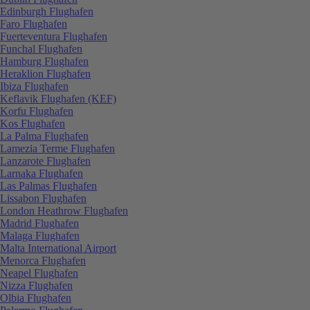
Edinburgh Flughafen
Faro Flughafen
Fuerteventura Flughafen
Funchal Flughafen
Hamburg Flughafen
Heraklion Flughafen
Ibiza Flughafen
Keflavik Flughafen (KEF)
Korfu Flughafen
Kos Flughafen
La Palma Flughafen
Lamezia Terme Flughafen
Lanzarote Flughafen
Larnaka Flughafen
Las Palmas Flughafen
Lissabon Flughafen
London Heathrow Flughafen
Madrid Flughafen
Malaga Flughafen
Malta International Airport
Menorca Flughafen
Neapel Flughafen
Nizza Flughafen
Olbia Flughafen