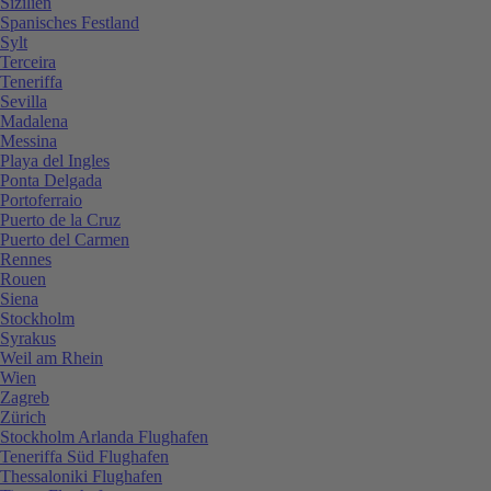
Sizilien
Spanisches Festland
Sylt
Terceira
Teneriffa
Sevilla
Madalena
Messina
Playa del Ingles
Ponta Delgada
Portoferraio
Puerto de la Cruz
Puerto del Carmen
Rennes
Rouen
Siena
Stockholm
Syrakus
Weil am Rhein
Wien
Zagreb
Zürich
Stockholm Arlanda Flughafen
Teneriffa Süd Flughafen
Thessaloniki Flughafen