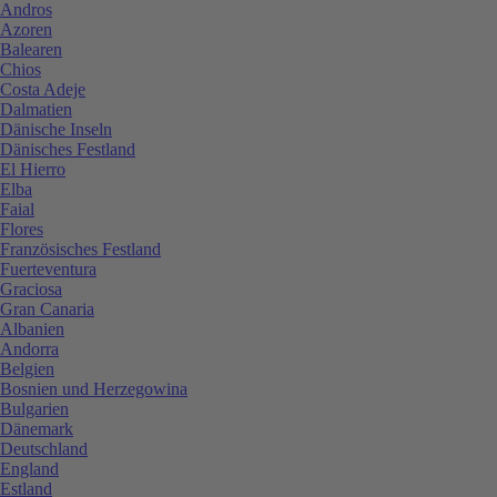
Andros
Azoren
Balearen
Chios
Costa Adeje
Dalmatien
Dänische Inseln
Dänisches Festland
El Hierro
Elba
Faial
Flores
Französisches Festland
Fuerteventura
Graciosa
Gran Canaria
Albanien
Andorra
Belgien
Bosnien und Herzegowina
Bulgarien
Dänemark
Deutschland
England
Estland