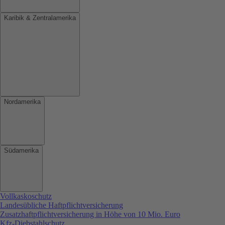
Karibik & Zentralamerika
Nordamerika
Südamerika
Vollkaskoschutz
Landesübliche Haftpflichtversicherung
Zusatzhaftpflichtversicherung in Höhe von 10 Mio. Euro
Kfz-Diebstahlschutz