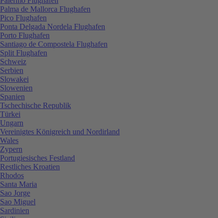
Palermo Flughafen
Palma de Mallorca Flughafen
Pico Flughafen
Ponta Delgada Nordela Flughafen
Porto Flughafen
Santiago de Compostela Flughafen
Split Flughafen
Schweiz
Serbien
Slowakei
Slowenien
Spanien
Tschechische Republik
Türkei
Ungarn
Vereinigtes Königreich und Nordirland
Wales
Zypern
Portugiesisches Festland
Restliches Kroatien
Rhodos
Santa Maria
Sao Jorge
Sao Miguel
Sardinien