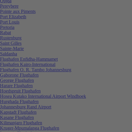
Oujda
Pereybere
Pointe aux Piments
Port Elizabeth
Port Louis
Pretoria
Rabat
Rustenburg
Saint Gilles
Sainte-Marie
Saldanha
Flughafen Enfidha-Hammamet
Flughafen Kairo-International
Flughafen O. R. Tambo Johannesburg
Gaborone Flughafen
George Flughafen
Harare Flughafen
Hoedspruit Flughafen
Hosea Kutako International Airport Windhoek
Hurghada Flughafen
Johannesburg Rand Airport
Kapstadt Flughafen
Kasane Flughafen
Kilimanjaro Flughafen
Kruger-Mpumalanga Flughafen