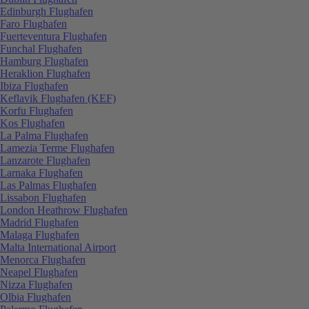
Edinburgh Flughafen
Faro Flughafen
Fuerteventura Flughafen
Funchal Flughafen
Hamburg Flughafen
Heraklion Flughafen
Ibiza Flughafen
Keflavik Flughafen (KEF)
Korfu Flughafen
Kos Flughafen
La Palma Flughafen
Lamezia Terme Flughafen
Lanzarote Flughafen
Larnaka Flughafen
Las Palmas Flughafen
Lissabon Flughafen
London Heathrow Flughafen
Madrid Flughafen
Malaga Flughafen
Malta International Airport
Menorca Flughafen
Neapel Flughafen
Nizza Flughafen
Olbia Flughafen