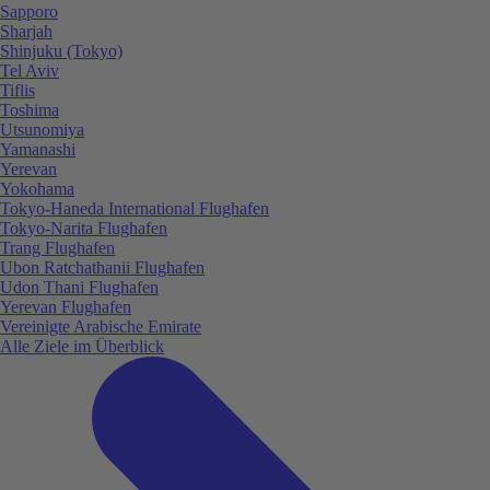
Sapporo
Sharjah
Shinjuku (Tokyo)
Tel Aviv
Tiflis
Toshima
Utsunomiya
Yamanashi
Yerevan
Yokohama
Tokyo-Haneda International Flughafen
Tokyo-Narita Flughafen
Trang Flughafen
Ubon Ratchathanii Flughafen
Udon Thani Flughafen
Yerevan Flughafen
Vereinigte Arabische Emirate
Alle Ziele im Überblick