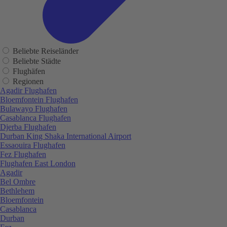
Beliebte Reiseländer
Beliebte Städte
Flughäfen
Regionen
Agadir Flughafen
Bloemfontein Flughafen
Bulawayo Flughafen
Casablanca Flughafen
Djerba Flughafen
Durban King Shaka International Airport
Essaouira Flughafen
Fez Flughafen
Flughafen East London
Agadir
Bel Ombre
Bethlehem
Bloemfontein
Casablanca
Durban