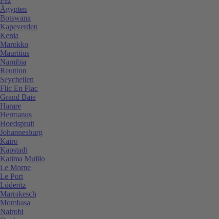
Fez
Ägypten
Botswana
Kapeverden
Kenia
Marokko
Mauritius
Namibia
Reunion
Seychellen
Flic En Flac
Grand Baie
Harare
Hermanus
Hoedspruit
Johannesburg
Kairo
Kapstadt
Katima Mulilo
Le Morne
Le Port
Lüderitz
Marrakesch
Mombasa
Nairobi