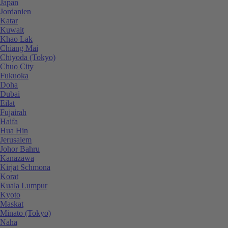
Japan
Jordanien
Katar
Kuwait
Khao Lak
Chiang Mai
Chiyoda (Tokyo)
Chuo City
Fukuoka
Doha
Dubai
Eilat
Fujairah
Haifa
Hua Hin
Jerusalem
Johor Bahru
Kanazawa
Kirjat Schmona
Korat
Kuala Lumpur
Kyoto
Maskat
Minato (Tokyo)
Naha