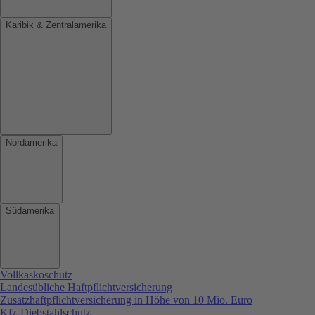
Karibik & Zentralamerika
Nordamerika
Südamerika
Vollkaskoschutz
Landesübliche Haftpflichtversicherung
Zusatzhaftpflichtversicherung in Höhe von 10 Mio. Euro
Kfz-Diebstahlschutz