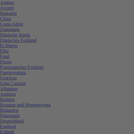
Andros
Azoren
Balearen
Chios
Costa Adeje
Dalmatien
Dänische Inseln
Dänisches Festland
El Hierro
Elba
Faial
Flores
Französisches Festland
Fuerteventura
Graciosa
Gran Canaria
Albanien
Andorra
Belgien
Bosnien und Herzegowina
Bulgarien
Dänemark
Deutschland
England
Estland