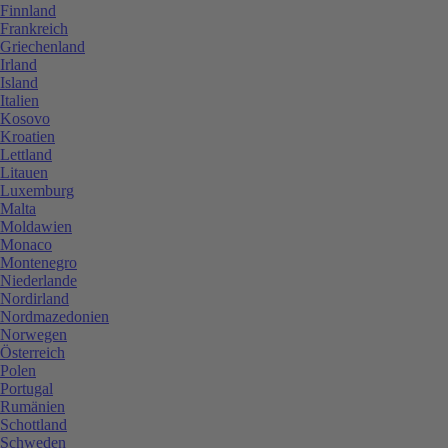
Finnland
Frankreich
Griechenland
Irland
Island
Italien
Kosovo
Kroatien
Lettland
Litauen
Luxemburg
Malta
Moldawien
Monaco
Montenegro
Niederlande
Nordirland
Nordmazedonien
Norwegen
Österreich
Polen
Portugal
Rumänien
Schottland
Schweden