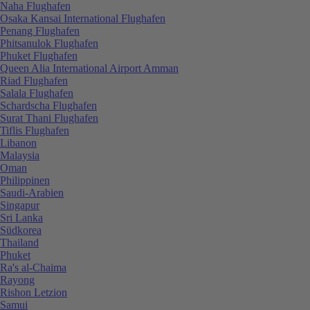
Naha Flughafen
Osaka Kansai International Flughafen
Penang Flughafen
Phitsanulok Flughafen
Phuket Flughafen
Queen Alia International Airport Amman
Riad Flughafen
Salala Flughafen
Schardscha Flughafen
Surat Thani Flughafen
Tiflis Flughafen
Libanon
Malaysia
Oman
Philippinen
Saudi-Arabien
Singapur
Sri Lanka
Südkorea
Thailand
Phuket
Ra's al-Chaima
Rayong
Rishon Letzion
Samui