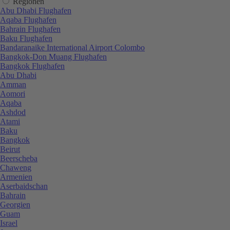
Regionen
Abu Dhabi Flughafen
Aqaba Flughafen
Bahrain Flughafen
Baku Flughafen
Bandaranaike International Airport Colombo
Bangkok-Don Muang Flughafen
Bangkok Flughafen
Abu Dhabi
Amman
Aomori
Aqaba
Ashdod
Atami
Baku
Bangkok
Beirut
Beerscheba
Chaweng
Armenien
Aserbaidschan
Bahrain
Georgien
Guam
Israel