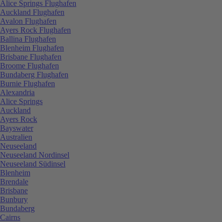
Alice Springs Flughafen
Auckland Flughafen
Avalon Flughafen
Ayers Rock Flughafen
Ballina Flughafen
Blenheim Flughafen
Brisbane Flughafen
Broome Flughafen
Bundaberg Flughafen
Burnie Flughafen
Alexandria
Alice Springs
Auckland
Ayers Rock
Bayswater
Australien
Neuseeland
Neuseeland Nordinsel
Neuseeland Südinsel
Blenheim
Brendale
Brisbane
Bunbury
Bundaberg
Cairns