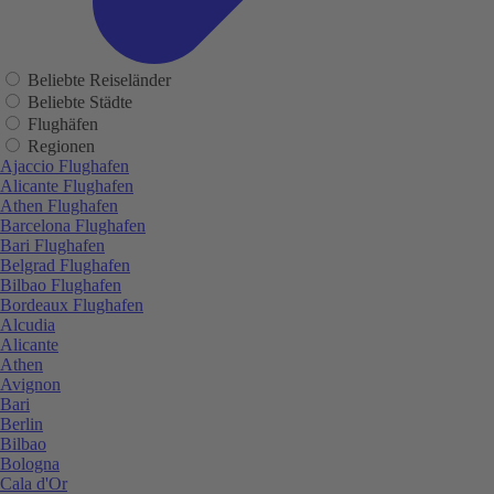
Beliebte Reiseländer
Beliebte Städte
Flughäfen
Regionen
Ajaccio Flughafen
Alicante Flughafen
Athen Flughafen
Barcelona Flughafen
Bari Flughafen
Belgrad Flughafen
Bilbao Flughafen
Bordeaux Flughafen
Alcudia
Alicante
Athen
Avignon
Bari
Berlin
Bilbao
Bologna
Cala d'Or