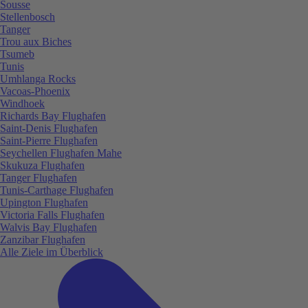
Sousse
Stellenbosch
Tanger
Trou aux Biches
Tsumeb
Tunis
Umhlanga Rocks
Vacoas-Phoenix
Windhoek
Richards Bay Flughafen
Saint-Denis Flughafen
Saint-Pierre Flughafen
Seychellen Flughafen Mahe
Skukuza Flughafen
Tanger Flughafen
Tunis-Carthage Flughafen
Upington Flughafen
Victoria Falls Flughafen
Walvis Bay Flughafen
Zanzibar Flughafen
Alle Ziele im Überblick