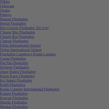
Nikko
Odawara
Osaka
Pattaya
Batumi Flughafen
Beirut Flughafen
Ben Gurion Flughafen Tel Aviv
Chiang Mai Flughafen
Chiang Rai Flughafen
Chitose Flughafen
Doha International Airport
Dubai International Airport
Flughafen Langkawi Kuala Lumpur
Guam Flughafen
Hat Yai Flughafen
Incheon Flughafen
Johor Bahru Flughafen
Khon Kaen Flughafen
Ko Samui Flughafen
Krabi Flughafen
Kuala Lumpur International Flughafen
Kutaisi Flughafen
Kuwait Flughafen
Manila Flughafen
Maskat Flughafen