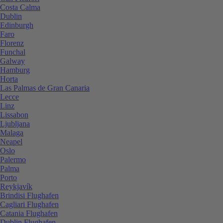
Costa Calma
Dublin
Edinburgh
Faro
Florenz
Funchal
Galway
Hamburg
Horta
Las Palmas de Gran Canaria
Lecce
Linz
Lissabon
Ljubljana
Malaga
Neapel
Oslo
Palermo
Palma
Porto
Reykjavík
Brindisi Flughafen
Cagliari Flughafen
Catania Flughafen
Dublin Flughafen