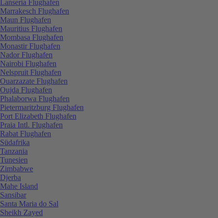
Lanseria Flughafen
Marrakesch Flughafen
Maun Flughafen
Mauritius Flughafen
Mombasa Flughafen
Monastir Flughafen
Nador Flughafen
Nairobi Flughafen
Nelspruit Flughafen
Ouarzazate Flughafen
Oujda Flughafen
Phalaborwa Flughafen
Pietermaritzburg Flughafen
Port Elizabeth Flughafen
Praia Intl. Flughafen
Rabat Flughafen
Südafrika
Tanzania
Tunesien
Zimbabwe
Djerba
Mahe Island
Sansibar
Santa Maria do Sal
Sheikh Zayed