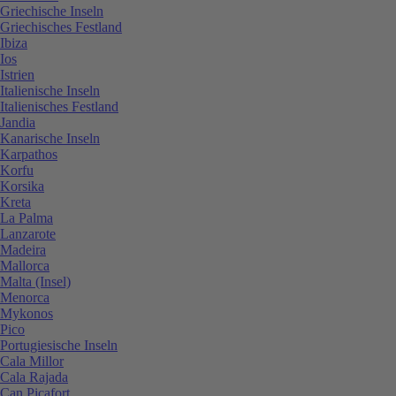
Griechische Inseln
Griechisches Festland
Ibiza
Ios
Istrien
Italienische Inseln
Italienisches Festland
Jandia
Kanarische Inseln
Karpathos
Korfu
Korsika
Kreta
La Palma
Lanzarote
Madeira
Mallorca
Malta (Insel)
Menorca
Mykonos
Pico
Portugiesische Inseln
Cala Millor
Cala Rajada
Can Picafort