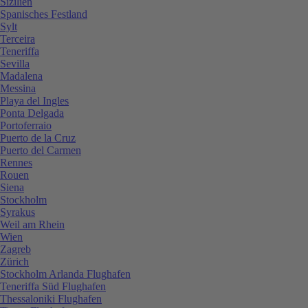
Sizilien
Spanisches Festland
Sylt
Terceira
Teneriffa
Sevilla
Madalena
Messina
Playa del Ingles
Ponta Delgada
Portoferraio
Puerto de la Cruz
Puerto del Carmen
Rennes
Rouen
Siena
Stockholm
Syrakus
Weil am Rhein
Wien
Zagreb
Zürich
Stockholm Arlanda Flughafen
Teneriffa Süd Flughafen
Thessaloniki Flughafen