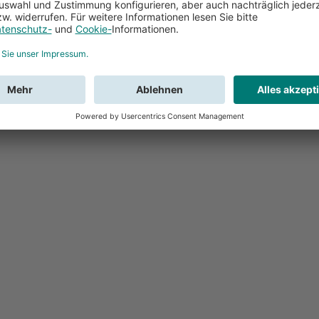
Feedback
Sie haben Fr
Buchung?