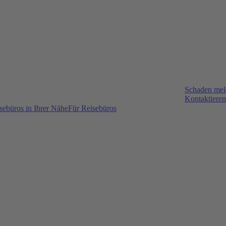
Schaden me
Kontaktieren
sebüros in Ihrer Nähe
Für Reisebüros