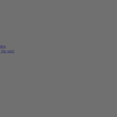
lden
 Sie uns!