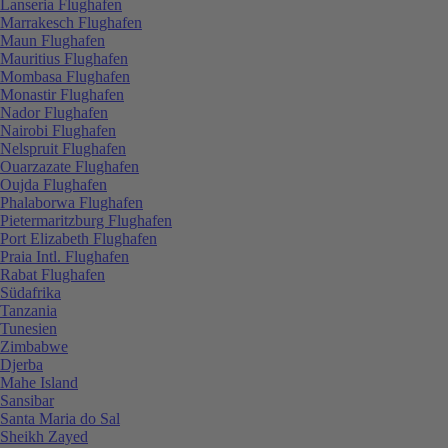
Lanseria Flughafen
Marrakesch Flughafen
Maun Flughafen
Mauritius Flughafen
Mombasa Flughafen
Monastir Flughafen
Nador Flughafen
Nairobi Flughafen
Nelspruit Flughafen
Ouarzazate Flughafen
Oujda Flughafen
Phalaborwa Flughafen
Pietermaritzburg Flughafen
Port Elizabeth Flughafen
Praia Intl. Flughafen
Rabat Flughafen
Südafrika
Tanzania
Tunesien
Zimbabwe
Djerba
Mahe Island
Sansibar
Santa Maria do Sal
Sheikh Zayed