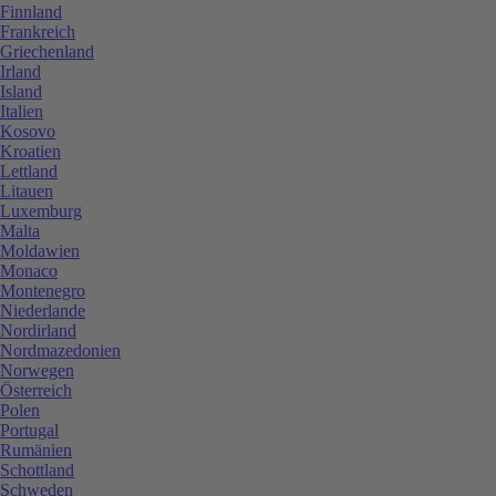
Finnland
Frankreich
Griechenland
Irland
Island
Italien
Kosovo
Kroatien
Lettland
Litauen
Luxemburg
Malta
Moldawien
Monaco
Montenegro
Niederlande
Nordirland
Nordmazedonien
Norwegen
Österreich
Polen
Portugal
Rumänien
Schottland
Schweden