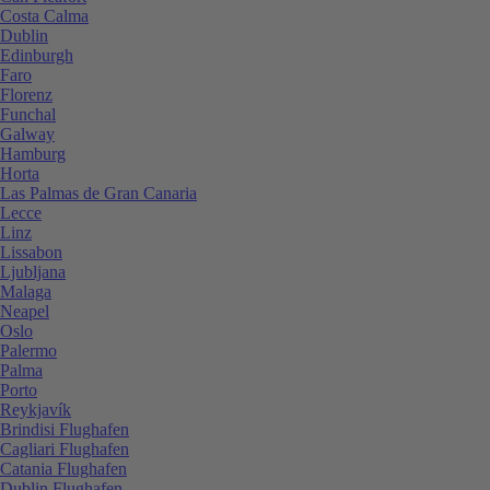
Costa Calma
Dublin
Edinburgh
Faro
Florenz
Funchal
Galway
Hamburg
Horta
Las Palmas de Gran Canaria
Lecce
Linz
Lissabon
Ljubljana
Malaga
Neapel
Oslo
Palermo
Palma
Porto
Reykjavík
Brindisi Flughafen
Cagliari Flughafen
Catania Flughafen
Dublin Flughafen