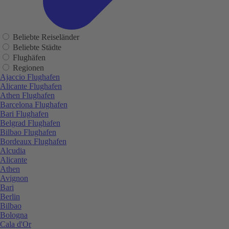
Beliebte Reiseländer
Beliebte Städte
Flughäfen
Regionen
Ajaccio Flughafen
Alicante Flughafen
Athen Flughafen
Barcelona Flughafen
Bari Flughafen
Belgrad Flughafen
Bilbao Flughafen
Bordeaux Flughafen
Alcudia
Alicante
Athen
Avignon
Bari
Berlin
Bilbao
Bologna
Cala d'Or