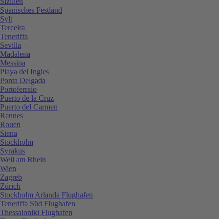
Sizilien
Spanisches Festland
Sylt
Terceira
Teneriffa
Sevilla
Madalena
Messina
Playa del Ingles
Ponta Delgada
Portoferraio
Puerto de la Cruz
Puerto del Carmen
Rennes
Rouen
Siena
Stockholm
Syrakus
Weil am Rhein
Wien
Zagreb
Zürich
Stockholm Arlanda Flughafen
Teneriffa Süd Flughafen
Thessaloniki Flughafen