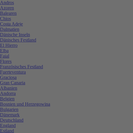
Andros
Azoren
Balearen
Chios
Costa Adeje
Dalmatien
Dänische Inseln
Dänisches Festland
El Hierro
Elba
Faial
Flores
Französisches Festland
Fuerteventura
Graciosa
Gran Canaria
Albanien
Andorra
Belgien
Bosnien und Herzegowina
Bulgarien
Dänemark
Deutschland
England
Estland