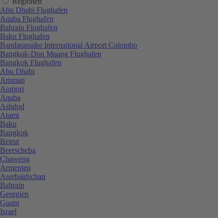
Regionen
Abu Dhabi Flughafen
Aqaba Flughafen
Bahrain Flughafen
Baku Flughafen
Bandaranaike International Airport Colombo
Bangkok-Don Muang Flughafen
Bangkok Flughafen
Abu Dhabi
Amman
Aomori
Aqaba
Ashdod
Atami
Baku
Bangkok
Beirut
Beerscheba
Chaweng
Armenien
Aserbaidschan
Bahrain
Georgien
Guam
Israel