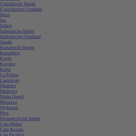
Griechische Inseln
Griechisches Festland
Ibiza
Ios
Istrien
Italienische Inseln
Italienisches Festland
Jandia
Kanarische Inseln
Karpathos
Korfu
Korsika
Kreta
La Palma
Lanzarote
Madeira
Mallorca
Malta (Insel)
Menorca
Mykonos
Pico
Portugiesische Inseln
Cala Millor
Cala Rajada
Can Picafort