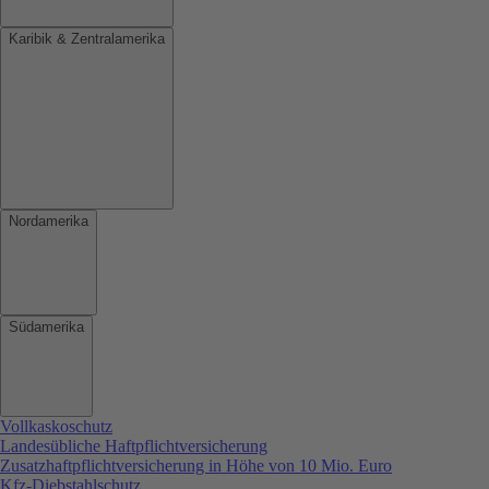
Karibik & Zentralamerika
Nordamerika
Südamerika
Vollkaskoschutz
Landesübliche Haftpflichtversicherung
Zusatzhaftpflichtversicherung in Höhe von 10 Mio. Euro
Kfz-Diebstahlschutz