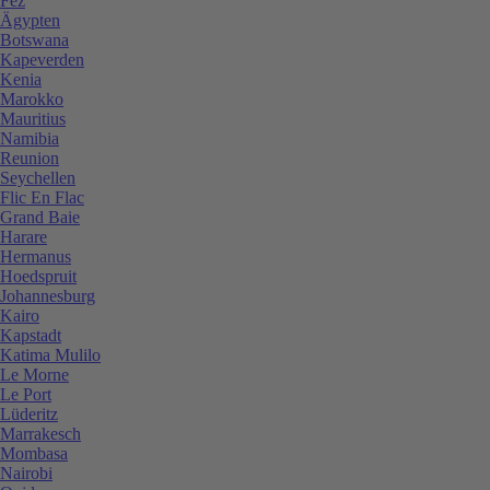
Fez
Ägypten
Botswana
Kapeverden
Kenia
Marokko
Mauritius
Namibia
Reunion
Seychellen
Flic En Flac
Grand Baie
Harare
Hermanus
Hoedspruit
Johannesburg
Kairo
Kapstadt
Katima Mulilo
Le Morne
Le Port
Lüderitz
Marrakesch
Mombasa
Nairobi