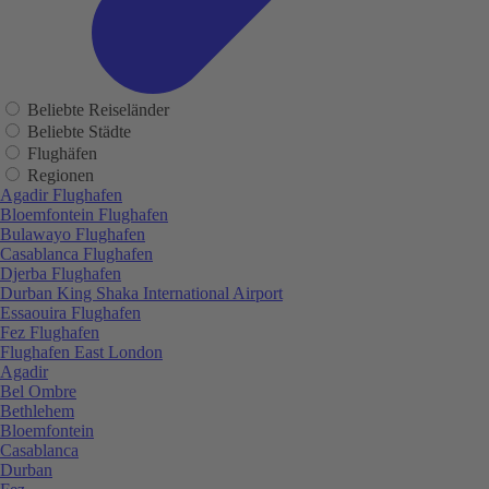
Beliebte Reiseländer
Beliebte Städte
Flughäfen
Regionen
Agadir Flughafen
Bloemfontein Flughafen
Bulawayo Flughafen
Casablanca Flughafen
Djerba Flughafen
Durban King Shaka International Airport
Essaouira Flughafen
Fez Flughafen
Flughafen East London
Agadir
Bel Ombre
Bethlehem
Bloemfontein
Casablanca
Durban