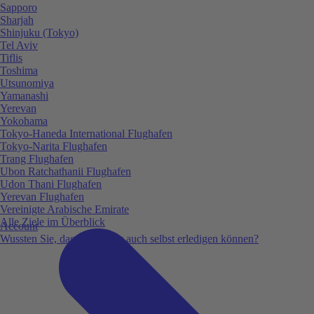
Sapporo
Sharjah
Shinjuku (Tokyo)
Tel Aviv
Tiflis
Toshima
Utsunomiya
Yamanashi
Yerevan
Yokohama
Tokyo-Haneda International Flughafen
Tokyo-Narita Flughafen
Trang Flughafen
Ubon Ratchathanii Flughafen
Udon Thani Flughafen
Yerevan Flughafen
Vereinigte Arabische Emirate
Alle Ziele im Überblick
Account
Wussten Sie, dass Sie vieles auch selbst erledigen können?