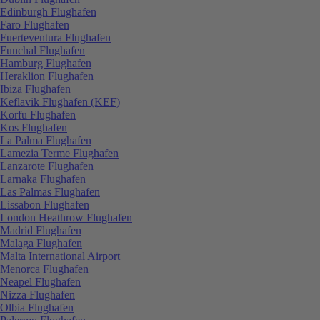
Edinburgh Flughafen
Faro Flughafen
Fuerteventura Flughafen
Funchal Flughafen
Hamburg Flughafen
Heraklion Flughafen
Ibiza Flughafen
Keflavik Flughafen (KEF)
Korfu Flughafen
Kos Flughafen
La Palma Flughafen
Lamezia Terme Flughafen
Lanzarote Flughafen
Larnaka Flughafen
Las Palmas Flughafen
Lissabon Flughafen
London Heathrow Flughafen
Madrid Flughafen
Malaga Flughafen
Malta International Airport
Menorca Flughafen
Neapel Flughafen
Nizza Flughafen
Olbia Flughafen