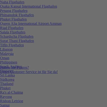
Naha Flughafen
Osaka Kansai International Flughafen
Penang Flughafen
Phitsanulok Flughafen
Phuket Flughafen
Queen Alia International Airport Amman
Riad Flughafen
Salala Flughafen
Schardscha Flughafen
Surat Thani Flughafen
Tiflis Flughafen
Libanon
Malaysia
Oman
Philippinen
Saudi-Arabien
Haben Sie Fragen?
Singapur
Unser Customer Service ist für Sie da!
Sri Lanka
Südkorea
Thailand
Phuket
Ra's al-Chaima
Rayong
Rishon Letzion
Samui