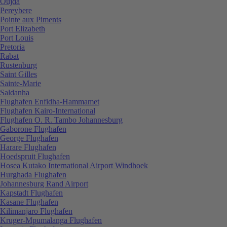
Oujda
Pereybere
Pointe aux Piments
Port Elizabeth
Port Louis
Pretoria
Rabat
Rustenburg
Saint Gilles
Sainte-Marie
Saldanha
Flughafen Enfidha-Hammamet
Flughafen Kairo-International
Flughafen O. R. Tambo Johannesburg
Gaborone Flughafen
George Flughafen
Harare Flughafen
Hoedspruit Flughafen
Hosea Kutako International Airport Windhoek
Hurghada Flughafen
Johannesburg Rand Airport
Kapstadt Flughafen
Kasane Flughafen
Kilimanjaro Flughafen
Kruger-Mpumalanga Flughafen