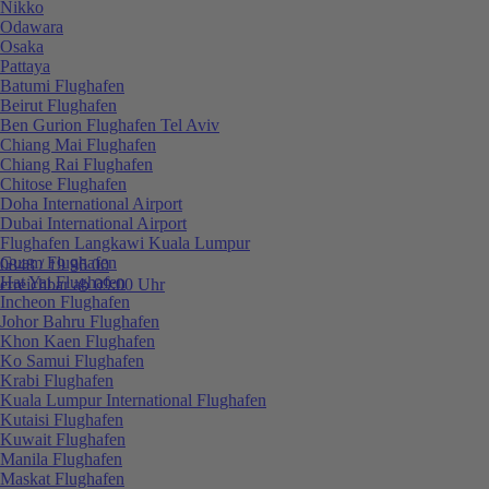
Nikko
Odawara
Osaka
Pattaya
Batumi Flughafen
Beirut Flughafen
Ben Gurion Flughafen Tel Aviv
Chiang Mai Flughafen
Chiang Rai Flughafen
Chitose Flughafen
Doha International Airport
Dubai International Airport
Flughafen Langkawi Kuala Lumpur
Guam Flughafen
0848 / 19 96 00
Hat Yai Flughafen
erreichbar ab 09:00 Uhr
Incheon Flughafen
Johor Bahru Flughafen
Khon Kaen Flughafen
Ko Samui Flughafen
Krabi Flughafen
Kuala Lumpur International Flughafen
Kutaisi Flughafen
Kuwait Flughafen
Manila Flughafen
Maskat Flughafen