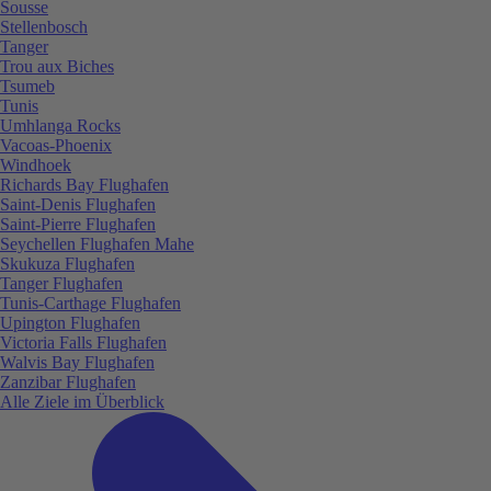
Sousse
Stellenbosch
Tanger
Trou aux Biches
Tsumeb
Tunis
Umhlanga Rocks
Vacoas-Phoenix
Windhoek
Richards Bay Flughafen
Saint-Denis Flughafen
Saint-Pierre Flughafen
Seychellen Flughafen Mahe
Skukuza Flughafen
Tanger Flughafen
Tunis-Carthage Flughafen
Upington Flughafen
Victoria Falls Flughafen
Walvis Bay Flughafen
Zanzibar Flughafen
Alle Ziele im Überblick