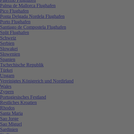
Palermo Flughafen
Palma de Mallorca Flughafen
Pico Flughafen
Ponta Delgada Nordela Flughafen
Porto Flughafen
Santiago de Compostela Flughafen
Split Flughafen
Schweiz
Serbien
Slowakei
Slowenien
Spanien
Tschechische Republik
Türkei
Ungarn
Vereinigtes Königreich und Nordirland
Wales
Zypern
Portugiesisches Festland
Restliches Kroatien
Rhodos
Santa Maria
Sao Jorge
Sao Miguel
Sardinien