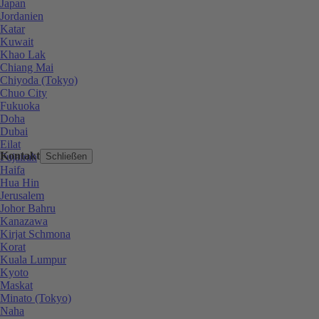
Japan
Jordanien
Katar
Kuwait
Khao Lak
Chiang Mai
Chiyoda (Tokyo)
Chuo City
Fukuoka
Doha
Dubai
Eilat
Kontakt
Fujairah
Schließen
Haifa
Hua Hin
Jerusalem
Johor Bahru
Kanazawa
Kirjat Schmona
Korat
Kuala Lumpur
Kyoto
Maskat
Minato (Tokyo)
Naha