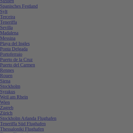
Sizilien
Spanisches Festland
Sylt
Terceira
Teneriffa
Sevilla
Madalena
Messina
Playa del Ingles
Ponta Delgada
Portoferraio
Puerto de la Cruz
Puerto del Carmen
Rennes
Rouen
Siena
Stockholm
Syrakus
Weil am Rhein
Wien
Zagreb
Zürich
Stockholm Arlanda Flughafen
Teneriffa Süd Flughafen
Thessaloniki Flughafen