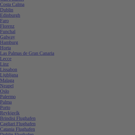
Costa Calma
Dublin
Edinburgh
Faro
Florenz
Funchal
Galway
Hamburg
Horta
Las Palmas de Gran Canaria
Lecce
Linz
Lissabon
Ljubljana
Malaga
Neapel
Oslo
Palermo
Palma
Porto
Reykjavík
Brindisi Flughafen
Cagliari Flughafen
Catania Flughafen
Dublin Flughafen