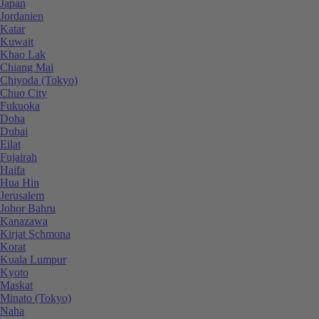
Japan
Jordanien
Katar
Kuwait
Khao Lak
Chiang Mai
Chiyoda (Tokyo)
Chuo City
Fukuoka
Doha
Dubai
Eilat
Fujairah
Haifa
Hua Hin
Jerusalem
Johor Bahru
Kanazawa
Kirjat Schmona
Korat
Kuala Lumpur
Kyoto
Maskat
Minato (Tokyo)
Naha