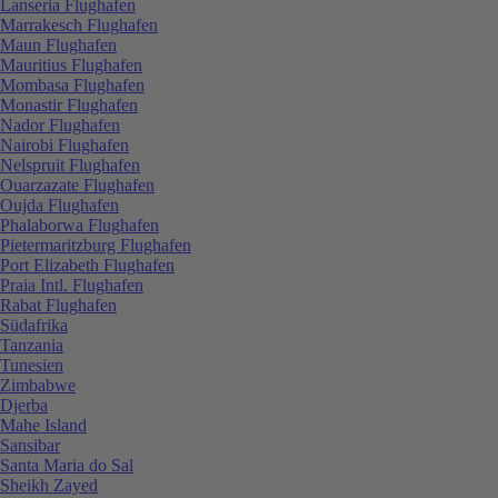
Lanseria Flughafen
Marrakesch Flughafen
Maun Flughafen
Mauritius Flughafen
Mombasa Flughafen
Monastir Flughafen
Nador Flughafen
Nairobi Flughafen
Nelspruit Flughafen
Ouarzazate Flughafen
Oujda Flughafen
Phalaborwa Flughafen
Pietermaritzburg Flughafen
Port Elizabeth Flughafen
Praia Intl. Flughafen
Rabat Flughafen
Südafrika
Tanzania
Tunesien
Zimbabwe
Djerba
Mahe Island
Sansibar
Santa Maria do Sal
Sheikh Zayed