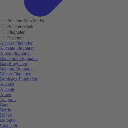
Beliebte Reiseländer
Beliebte Städte
Flughäfen
Regionen
Ajaccio Flughafen
Alicante Flughafen
Athen Flughafen
Barcelona Flughafen
Bari Flughafen
Belgrad Flughafen
Bilbao Flughafen
Bordeaux Flughafen
Alcudia
Alicante
Athen
Avignon
Bari
Berlin
Bilbao
Bologna
Cala d'Or