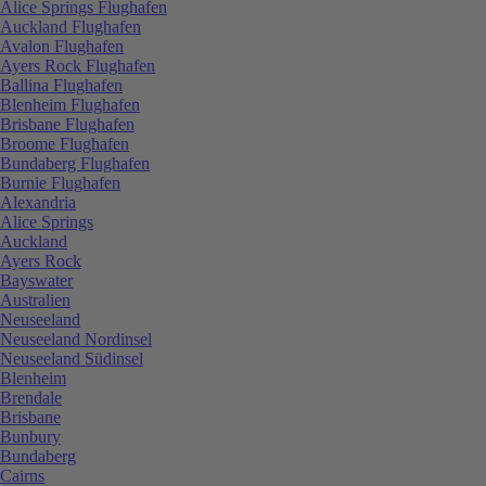
Alice Springs Flughafen
Auckland Flughafen
Avalon Flughafen
Ayers Rock Flughafen
Ballina Flughafen
Blenheim Flughafen
Brisbane Flughafen
Broome Flughafen
Bundaberg Flughafen
Burnie Flughafen
Alexandria
Alice Springs
Auckland
Ayers Rock
Bayswater
Australien
Neuseeland
Neuseeland Nordinsel
Neuseeland Südinsel
Blenheim
Brendale
Brisbane
Bunbury
Bundaberg
Cairns