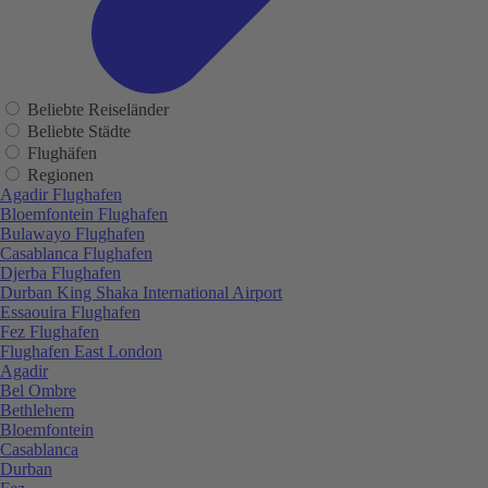
Beliebte Reiseländer
Beliebte Städte
Flughäfen
Regionen
Agadir Flughafen
Bloemfontein Flughafen
Bulawayo Flughafen
Casablanca Flughafen
Djerba Flughafen
Durban King Shaka International Airport
Essaouira Flughafen
Fez Flughafen
Flughafen East London
Agadir
Bel Ombre
Bethlehem
Bloemfontein
Casablanca
Durban