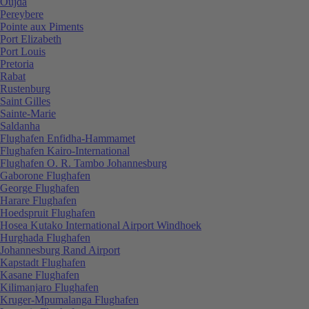
Oujda
Pereybere
Pointe aux Piments
Port Elizabeth
Port Louis
Pretoria
Rabat
Rustenburg
Saint Gilles
Sainte-Marie
Saldanha
Flughafen Enfidha-Hammamet
Flughafen Kairo-International
Flughafen O. R. Tambo Johannesburg
Gaborone Flughafen
George Flughafen
Harare Flughafen
Hoedspruit Flughafen
Hosea Kutako International Airport Windhoek
Hurghada Flughafen
Johannesburg Rand Airport
Kapstadt Flughafen
Kasane Flughafen
Kilimanjaro Flughafen
Kruger-Mpumalanga Flughafen