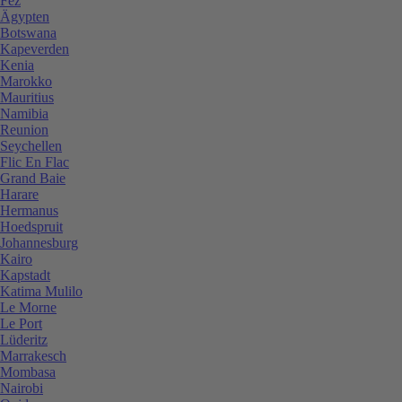
Fez
Ägypten
Botswana
Kapeverden
Kenia
Marokko
Mauritius
Namibia
Reunion
Seychellen
Flic En Flac
Grand Baie
Harare
Hermanus
Hoedspruit
Johannesburg
Kairo
Kapstadt
Katima Mulilo
Le Morne
Le Port
Lüderitz
Marrakesch
Mombasa
Nairobi