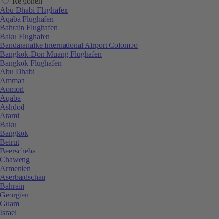
Regionen
Abu Dhabi Flughafen
Aqaba Flughafen
Bahrain Flughafen
Baku Flughafen
Bandaranaike International Airport Colombo
Bangkok-Don Muang Flughafen
Bangkok Flughafen
Abu Dhabi
Amman
Aomori
Aqaba
Ashdod
Atami
Baku
Bangkok
Beirut
Beerscheba
Chaweng
Armenien
Aserbaidschan
Bahrain
Georgien
Guam
Israel