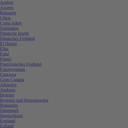
Andros
Azoren
Balearen
Chios
Costa Adeje
Dalmatien
Dänische Inseln
Dänisches Festland
El Hierro
Elba
Faial
Flores
Französisches Festland
Fuerteventura
Graciosa
Gran Canaria
Albanien
Andorra
Belgien
Bosnien und Herzegowina
Bulgarien
Dänemark
Deutschland
England
Estland