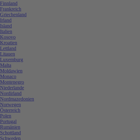
Finnland
Frankreich
Griechenland
Irland
Island
Italien
Kosovo
Kroatien
Lettland
Litauen
Luxemburg
Malta
Moldawien
Monaco
Montenegro
Niederlande
Nordirland
Nordmazedonien
Norwegen
Österreich
Polen
Portugal
Rumänien
Schottland
Schweden