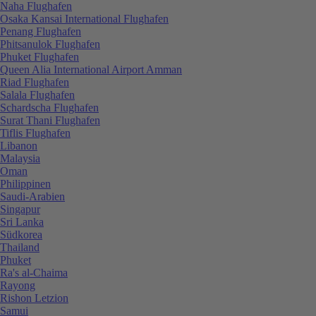
Naha Flughafen
Osaka Kansai International Flughafen
Penang Flughafen
Phitsanulok Flughafen
Phuket Flughafen
Queen Alia International Airport Amman
Riad Flughafen
Salala Flughafen
Schardscha Flughafen
Surat Thani Flughafen
Tiflis Flughafen
Libanon
Malaysia
Oman
Philippinen
Saudi-Arabien
Singapur
Sri Lanka
Südkorea
Thailand
Phuket
Ra's al-Chaima
Rayong
Rishon Letzion
Samui