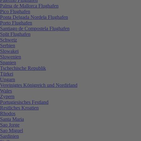
Palermo Flughafen
Palma de Mallorca Flughafen
Pico Flughafen
Ponta Delgada Nordela Flughafen
Porto Flughafen
Santiago de Compostela Flughafen
Split Flughafen
Schweiz
Serbien
Slowakei
Slowenien
Spanien
Tschechische Republik
Türkei
Ungarn
Vereinigtes Königreich und Nordirland
Wales
Zypern
Portugiesisches Festland
Restliches Kroatien
Rhodos
Santa Maria
Sao Jorge
Sao Miguel
Sardinien