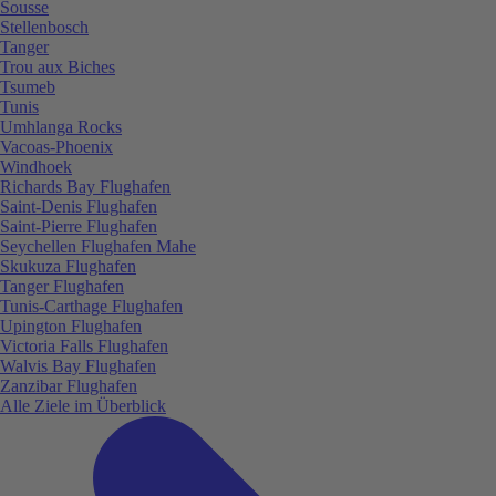
Sousse
Stellenbosch
Tanger
Trou aux Biches
Tsumeb
Tunis
Umhlanga Rocks
Vacoas-Phoenix
Windhoek
Richards Bay Flughafen
Saint-Denis Flughafen
Saint-Pierre Flughafen
Seychellen Flughafen Mahe
Skukuza Flughafen
Tanger Flughafen
Tunis-Carthage Flughafen
Upington Flughafen
Victoria Falls Flughafen
Walvis Bay Flughafen
Zanzibar Flughafen
Alle Ziele im Überblick