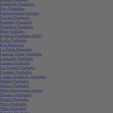
Edinburgh Flughafen
Faro Flughafen
Fuerteventura Flughafen
Funchal Flughafen
Hamburg Flughafen
Heraklion Flughafen
Ibiza Flughafen
Keflavik Flughafen (KEF)
Korfu Flughafen
Kos Flughafen
La Palma Flughafen
Lamezia Terme Flughafen
Lanzarote Flughafen
Larnaka Flughafen
Las Palmas Flughafen
Lissabon Flughafen
London Heathrow Flughafen
Madrid Flughafen
Malaga Flughafen
Malta International Airport
Menorca Flughafen
Neapel Flughafen
Nizza Flughafen
Olbia Flughafen