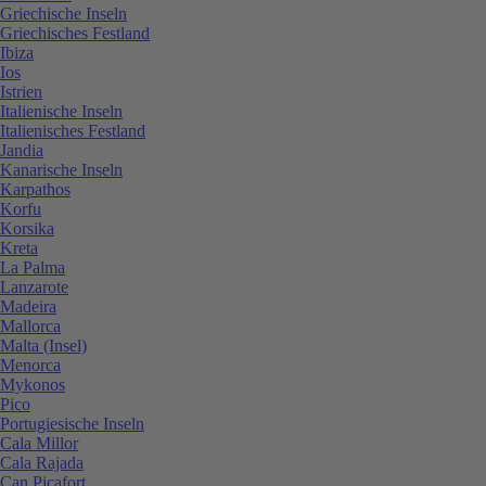
Griechische Inseln
Griechisches Festland
Ibiza
Ios
Istrien
Italienische Inseln
Italienisches Festland
Jandia
Kanarische Inseln
Karpathos
Korfu
Korsika
Kreta
La Palma
Lanzarote
Madeira
Mallorca
Malta (Insel)
Menorca
Mykonos
Pico
Portugiesische Inseln
Cala Millor
Cala Rajada
Can Picafort