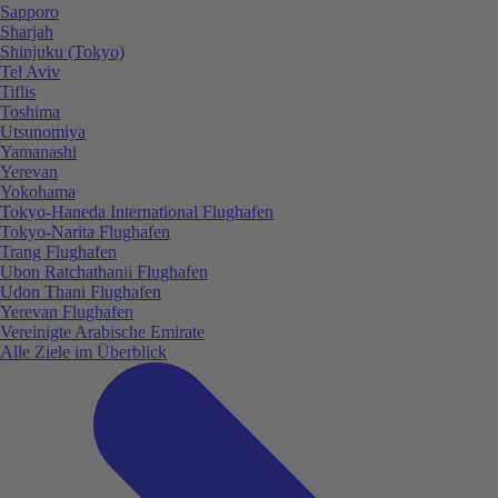
Sapporo
Sharjah
Shinjuku (Tokyo)
Tel Aviv
Tiflis
Toshima
Utsunomiya
Yamanashi
Yerevan
Yokohama
Tokyo-Haneda International Flughafen
Tokyo-Narita Flughafen
Trang Flughafen
Ubon Ratchathanii Flughafen
Udon Thani Flughafen
Yerevan Flughafen
Vereinigte Arabische Emirate
Alle Ziele im Überblick