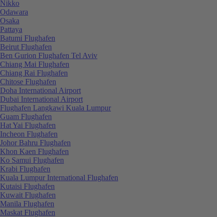
Nikko
Odawara
Osaka
Pattaya
Batumi Flughafen
Beirut Flughafen
Ben Gurion Flughafen Tel Aviv
Chiang Mai Flughafen
Chiang Rai Flughafen
Chitose Flughafen
Doha International Airport
Dubai International Airport
Flughafen Langkawi Kuala Lumpur
Guam Flughafen
Hat Yai Flughafen
Incheon Flughafen
Johor Bahru Flughafen
Khon Kaen Flughafen
Ko Samui Flughafen
Krabi Flughafen
Kuala Lumpur International Flughafen
Kutaisi Flughafen
Kuwait Flughafen
Manila Flughafen
Maskat Flughafen