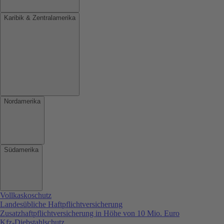
Karibik & Zentralamerika
Nordamerika
Südamerika
Vollkaskoschutz
Landesübliche Haftpflichtversicherung
Zusatzhaftpflichtversicherung in Höhe von 10 Mio. Euro
Kfz-Diebstahlschutz