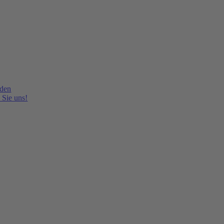
lden
 Sie uns!