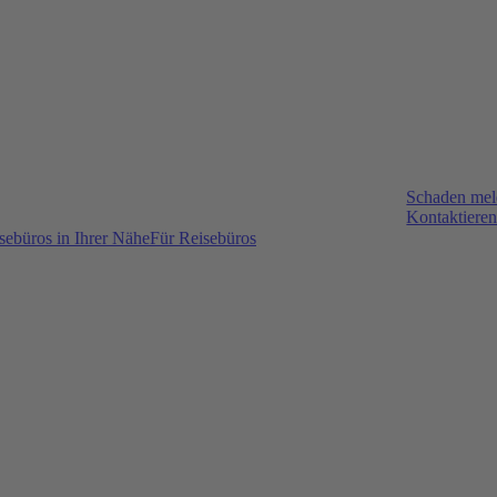
Schaden me
Kontaktieren
sebüros in Ihrer Nähe
Für Reisebüros