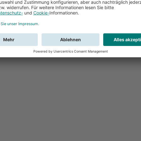
Feedback
Sie haben Fr
Buchung?