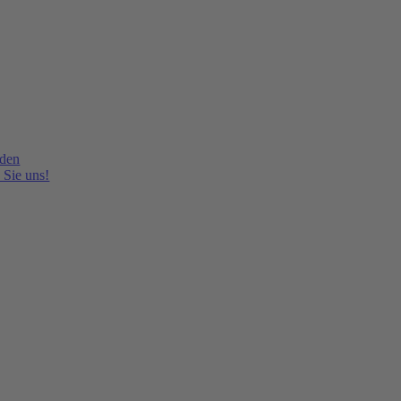
lden
 Sie uns!