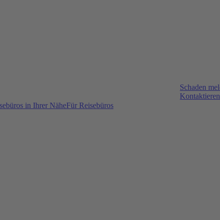
Schaden me
Kontaktieren
sebüros in Ihrer Nähe
Für Reisebüros