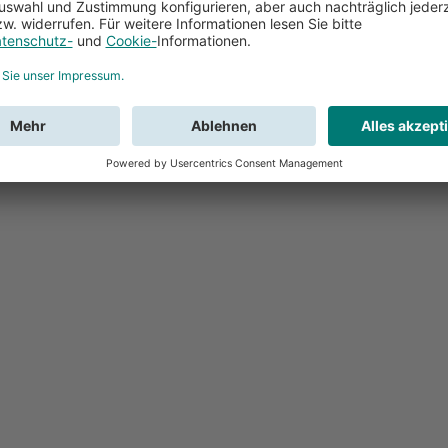
Feedback
Sie haben Fr
Buchung?