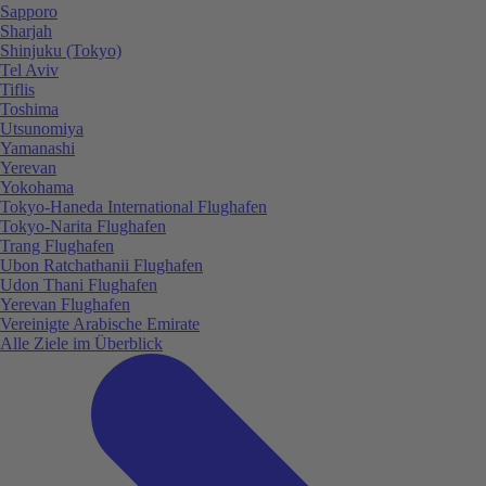
Sapporo
Sharjah
Shinjuku (Tokyo)
Tel Aviv
Tiflis
Toshima
Utsunomiya
Yamanashi
Yerevan
Yokohama
Tokyo-Haneda International Flughafen
Tokyo-Narita Flughafen
Trang Flughafen
Ubon Ratchathanii Flughafen
Udon Thani Flughafen
Yerevan Flughafen
Vereinigte Arabische Emirate
Alle Ziele im Überblick