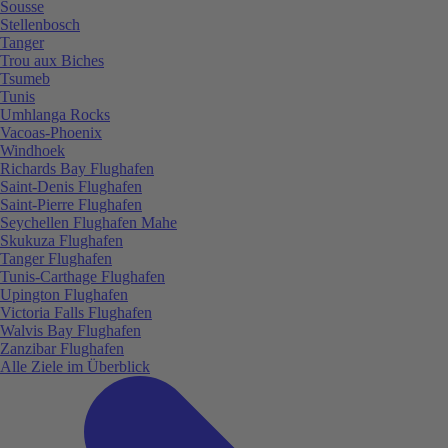
Sousse
Stellenbosch
Tanger
Trou aux Biches
Tsumeb
Tunis
Umhlanga Rocks
Vacoas-Phoenix
Windhoek
Richards Bay Flughafen
Saint-Denis Flughafen
Saint-Pierre Flughafen
Seychellen Flughafen Mahe
Skukuza Flughafen
Tanger Flughafen
Tunis-Carthage Flughafen
Upington Flughafen
Victoria Falls Flughafen
Walvis Bay Flughafen
Zanzibar Flughafen
Alle Ziele im Überblick