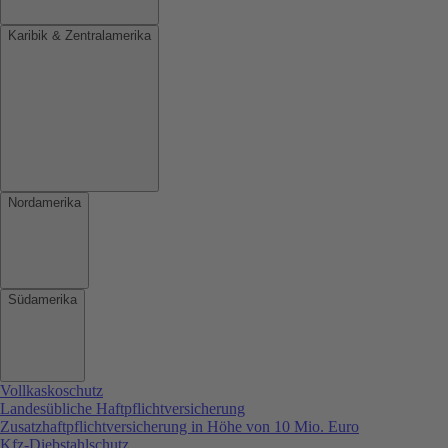
Karibik & Zentralamerika
Nordamerika
Südamerika
Vollkaskoschutz
Landesübliche Haftpflichtversicherung
Zusatzhaftpflichtversicherung in Höhe von 10 Mio. Euro
Kfz-Diebstahlschutz