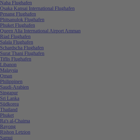
Naha Flughafen
Osaka Kansai International Flughafen
Penang Flughafen
Phitsanulok Flughafen
Phuket Flughafen
Queen Alia International Airport Amman
Riad Flughafen
Salala Flughafen
Schardscha Flughafen
Surat Thani Flughafen
Tiflis Flughafen
Libanon
Malaysia
Oman
Philippinen
Saudi-Arabien
Singapur
Sri Lanka
Südkorea
Thailand
Phuket
Ra's al-Chaima
Rayong
Rishon Letzion
Samui