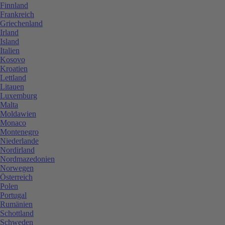
Finnland
Frankreich
Griechenland
Irland
Island
Italien
Kosovo
Kroatien
Lettland
Litauen
Luxemburg
Malta
Moldawien
Monaco
Montenegro
Niederlande
Nordirland
Nordmazedonien
Norwegen
Österreich
Polen
Portugal
Rumänien
Schottland
Schweden