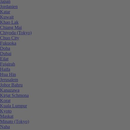
Japan
Jordanien
Katar
Kuwait
Khao Lak
Chiang Mai
Chiyoda (Tokyo)
Chuo City
Fukuoka
Doha
Dubai
Eilat
Fujairah
Haifa
Hua Hin
Jerusalem
Johor Bahru
Kanazawa
Kirjat Schmona
Korat
Kuala Lumpur
Kyoto
Maskat
Minato (Tokyo)
Naha