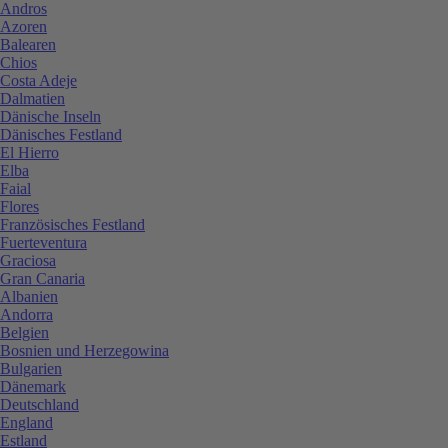
Andros
Azoren
Balearen
Chios
Costa Adeje
Dalmatien
Dänische Inseln
Dänisches Festland
El Hierro
Elba
Faial
Flores
Französisches Festland
Fuerteventura
Graciosa
Gran Canaria
Albanien
Andorra
Belgien
Bosnien und Herzegowina
Bulgarien
Dänemark
Deutschland
England
Estland