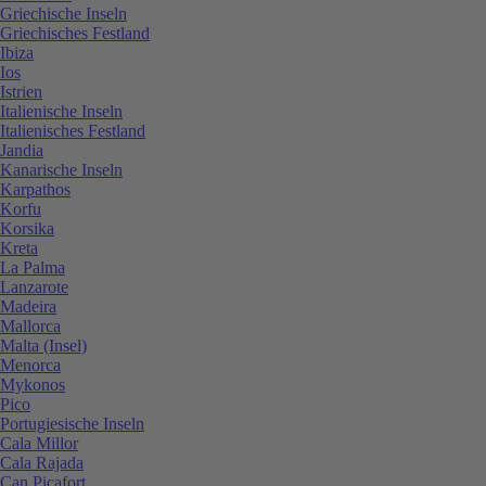
Griechische Inseln
Griechisches Festland
Ibiza
Ios
Istrien
Italienische Inseln
Italienisches Festland
Jandia
Kanarische Inseln
Karpathos
Korfu
Korsika
Kreta
La Palma
Lanzarote
Madeira
Mallorca
Malta (Insel)
Menorca
Mykonos
Pico
Portugiesische Inseln
Cala Millor
Cala Rajada
Can Picafort