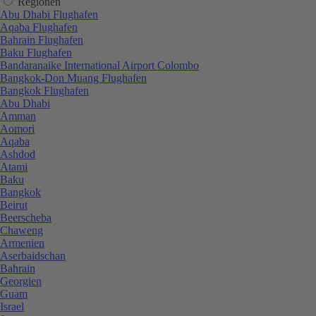
Regionen
Abu Dhabi Flughafen
Aqaba Flughafen
Bahrain Flughafen
Baku Flughafen
Bandaranaike International Airport Colombo
Bangkok-Don Muang Flughafen
Bangkok Flughafen
Abu Dhabi
Amman
Aomori
Aqaba
Ashdod
Atami
Baku
Bangkok
Beirut
Beerscheba
Chaweng
Armenien
Aserbaidschan
Bahrain
Georgien
Guam
Israel