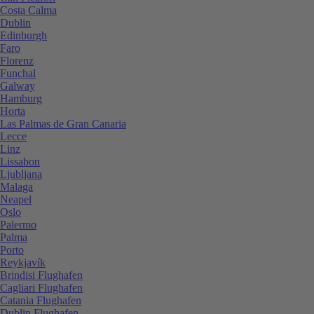
Costa Calma
Dublin
Edinburgh
Faro
Florenz
Funchal
Galway
Hamburg
Horta
Las Palmas de Gran Canaria
Lecce
Linz
Lissabon
Ljubljana
Malaga
Neapel
Oslo
Palermo
Palma
Porto
Reykjavík
Brindisi Flughafen
Cagliari Flughafen
Catania Flughafen
Dublin Flughafen