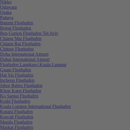
Nikko
Odawara
Osaka
Pattaya
Batumi Flughafen
Beirut Flughafen
Ben Gurion Flughafen Tel Aviv
Chiang Mai Flughafen
Chiang Rai Flughafen
Chitose Flughafen
Doha International Airport
Dubai International Airport
Flughafen Langkawi Kuala Lumpur
Guam Flughafen
Hat Yai Flughafen
Incheon Flughafen
Johor Bahru Flughafen
Khon Kaen Flughafen
Ko Samui Flughafen
Krabi Flughafen
Kuala Lumpur International Flughafen
Kutaisi Flughafen
Kuwait Flughafen
Manila Flughafen
Maskat Flughafen