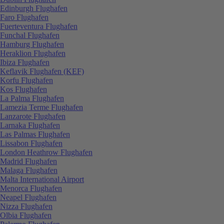
Edinburgh Flughafen
Faro Flughafen
Fuerteventura Flughafen
Funchal Flughafen
Hamburg Flughafen
Heraklion Flughafen
Ibiza Flughafen
Keflavik Flughafen (KEF)
Korfu Flughafen
Kos Flughafen
La Palma Flughafen
Lamezia Terme Flughafen
Lanzarote Flughafen
Larnaka Flughafen
Las Palmas Flughafen
Lissabon Flughafen
London Heathrow Flughafen
Madrid Flughafen
Malaga Flughafen
Malta International Airport
Menorca Flughafen
Neapel Flughafen
Nizza Flughafen
Olbia Flughafen