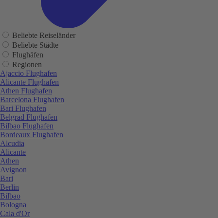
Beliebte Reiseländer
Beliebte Städte
Flughäfen
Regionen
Ajaccio Flughafen
Alicante Flughafen
Athen Flughafen
Barcelona Flughafen
Bari Flughafen
Belgrad Flughafen
Bilbao Flughafen
Bordeaux Flughafen
Alcudia
Alicante
Athen
Avignon
Bari
Berlin
Bilbao
Bologna
Cala d'Or