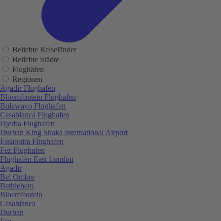
Beliebte Reiseländer
Beliebte Städte
Flughäfen
Regionen
Agadir Flughafen
Bloemfontein Flughafen
Bulawayo Flughafen
Casablanca Flughafen
Djerba Flughafen
Durban King Shaka International Airport
Essaouira Flughafen
Fez Flughafen
Flughafen East London
Agadir
Bel Ombre
Bethlehem
Bloemfontein
Casablanca
Durban