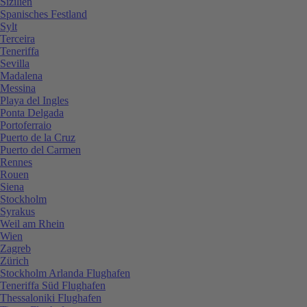
Sizilien
Spanisches Festland
Sylt
Terceira
Teneriffa
Sevilla
Madalena
Messina
Playa del Ingles
Ponta Delgada
Portoferraio
Puerto de la Cruz
Puerto del Carmen
Rennes
Rouen
Siena
Stockholm
Syrakus
Weil am Rhein
Wien
Zagreb
Zürich
Stockholm Arlanda Flughafen
Teneriffa Süd Flughafen
Thessaloniki Flughafen