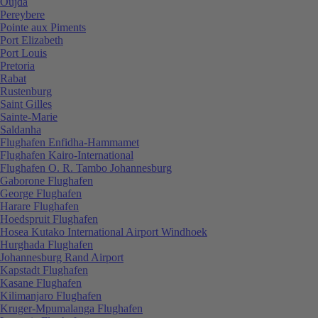
Oujda
Pereybere
Pointe aux Piments
Port Elizabeth
Port Louis
Pretoria
Rabat
Rustenburg
Saint Gilles
Sainte-Marie
Saldanha
Flughafen Enfidha-Hammamet
Flughafen Kairo-International
Flughafen O. R. Tambo Johannesburg
Gaborone Flughafen
George Flughafen
Harare Flughafen
Hoedspruit Flughafen
Hosea Kutako International Airport Windhoek
Hurghada Flughafen
Johannesburg Rand Airport
Kapstadt Flughafen
Kasane Flughafen
Kilimanjaro Flughafen
Kruger-Mpumalanga Flughafen