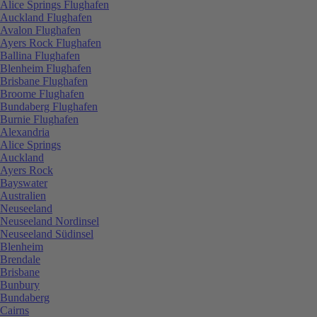
Alice Springs Flughafen
Auckland Flughafen
Avalon Flughafen
Ayers Rock Flughafen
Ballina Flughafen
Blenheim Flughafen
Brisbane Flughafen
Broome Flughafen
Bundaberg Flughafen
Burnie Flughafen
Alexandria
Alice Springs
Auckland
Ayers Rock
Bayswater
Australien
Neuseeland
Neuseeland Nordinsel
Neuseeland Südinsel
Blenheim
Brendale
Brisbane
Bunbury
Bundaberg
Cairns