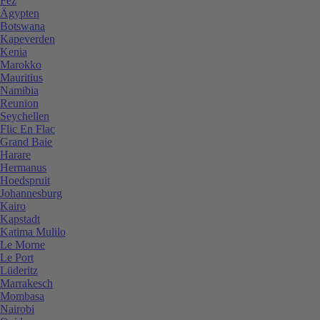
Fez
Ägypten
Botswana
Kapeverden
Kenia
Marokko
Mauritius
Namibia
Reunion
Seychellen
Flic En Flac
Grand Baie
Harare
Hermanus
Hoedspruit
Johannesburg
Kairo
Kapstadt
Katima Mulilo
Le Morne
Le Port
Lüderitz
Marrakesch
Mombasa
Nairobi