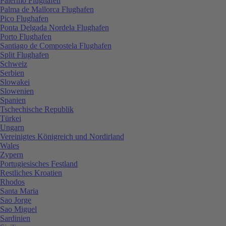
Palermo Flughafen
Palma de Mallorca Flughafen
Pico Flughafen
Ponta Delgada Nordela Flughafen
Porto Flughafen
Santiago de Compostela Flughafen
Split Flughafen
Schweiz
Serbien
Slowakei
Slowenien
Spanien
Tschechische Republik
Türkei
Ungarn
Vereinigtes Königreich und Nordirland
Wales
Zypern
Portugiesisches Festland
Restliches Kroatien
Rhodos
Santa Maria
Sao Jorge
Sao Miguel
Sardinien