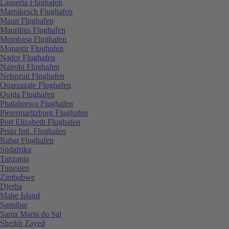
Lanseria Flughafen
Marrakesch Flughafen
Maun Flughafen
Mauritius Flughafen
Mombasa Flughafen
Monastir Flughafen
Nador Flughafen
Nairobi Flughafen
Nelspruit Flughafen
Ouarzazate Flughafen
Oujda Flughafen
Phalaborwa Flughafen
Pietermaritzburg Flughafen
Port Elizabeth Flughafen
Praia Intl. Flughafen
Rabat Flughafen
Südafrika
Tanzania
Tunesien
Zimbabwe
Djerba
Mahe Island
Sansibar
Santa Maria do Sal
Sheikh Zayed