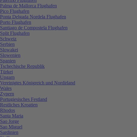
Palermo Flughafen
Palma de Mallorca Flughafen
Pico Flughafen
Ponta Delgada Nordela Flughafen
Porto Flughafen
Santiago de Compostela Flughafen
Split Flughafen
Schweiz
Serbien
Slowakei
Slowenien
Spanien
Tschechische Republik
Türkei
Ungarn
Vereinigtes Königreich und Nordirland
Wales
Zypern
Portugiesisches Festland
Restliches Kroatien
Rhodos
Santa Maria
Sao Jorge
Sao Miguel
Sardinien