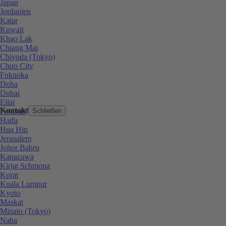
Japan
Jordanien
Katar
Kuwait
Khao Lak
Chiang Mai
Chiyoda (Tokyo)
Chuo City
Fukuoka
Doha
Dubai
Eilat
Kontakt
Fujairah
Schließen
Haifa
Hua Hin
Jerusalem
Johor Bahru
Kanazawa
Kirjat Schmona
Korat
Kuala Lumpur
Kyoto
Maskat
Minato (Tokyo)
Naha