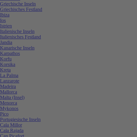
Griechische Inseln
Griechisches Festland
Ibiza
Ios
Istrien
Italienische Inseln
Italienisches Festland
Jandia
Kanarische Inseln
Karpathos
Korfu
Korsika
Kreta
La Palma
Lanzarote
Madeira
Mallorca
Malta (Insel)
Menorca
Mykonos
Pico
Portugiesische Inseln
Cala Millor
Cala Rajada
Can Picafort