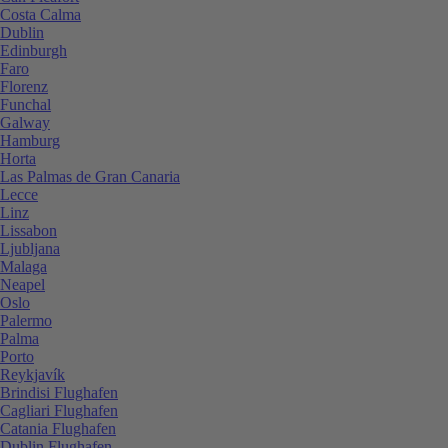
Costa Calma
Dublin
Edinburgh
Faro
Florenz
Funchal
Galway
Hamburg
Horta
Las Palmas de Gran Canaria
Lecce
Linz
Lissabon
Ljubljana
Malaga
Neapel
Oslo
Palermo
Palma
Porto
Reykjavík
Brindisi Flughafen
Cagliari Flughafen
Catania Flughafen
Dublin Flughafen