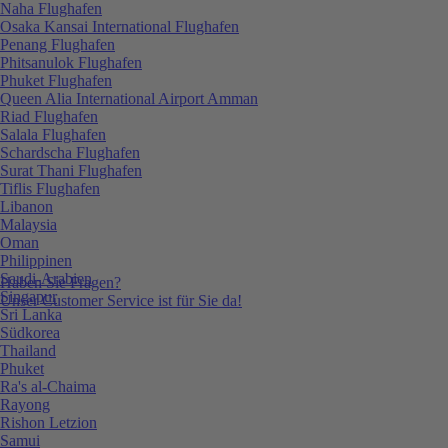
Naha Flughafen
Osaka Kansai International Flughafen
Penang Flughafen
Phitsanulok Flughafen
Phuket Flughafen
Queen Alia International Airport Amman
Riad Flughafen
Salala Flughafen
Schardscha Flughafen
Surat Thani Flughafen
Tiflis Flughafen
Libanon
Malaysia
Oman
Philippinen
Saudi-Arabien
Haben Sie Fragen?
Singapur
Unser Customer Service ist für Sie da!
Sri Lanka
Südkorea
Thailand
Phuket
Ra's al-Chaima
Rayong
Rishon Letzion
Samui