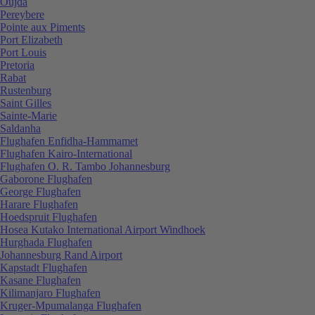
Oujda
Pereybere
Pointe aux Piments
Port Elizabeth
Port Louis
Pretoria
Rabat
Rustenburg
Saint Gilles
Sainte-Marie
Saldanha
Flughafen Enfidha-Hammamet
Flughafen Kairo-International
Flughafen O. R. Tambo Johannesburg
Gaborone Flughafen
George Flughafen
Harare Flughafen
Hoedspruit Flughafen
Hosea Kutako International Airport Windhoek
Hurghada Flughafen
Johannesburg Rand Airport
Kapstadt Flughafen
Kasane Flughafen
Kilimanjaro Flughafen
Kruger-Mpumalanga Flughafen