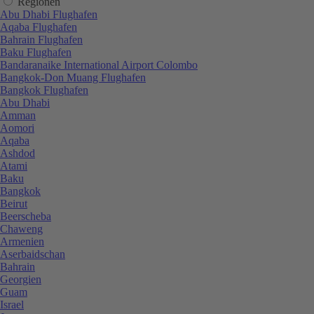
Regionen
Abu Dhabi Flughafen
Aqaba Flughafen
Bahrain Flughafen
Baku Flughafen
Bandaranaike International Airport Colombo
Bangkok-Don Muang Flughafen
Bangkok Flughafen
Abu Dhabi
Amman
Aomori
Aqaba
Ashdod
Atami
Baku
Bangkok
Beirut
Beerscheba
Chaweng
Armenien
Aserbaidschan
Bahrain
Georgien
Guam
Israel