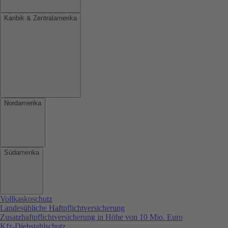
Karibik & Zentralamerika
Nordamerika
Südamerika
Vollkaskoschutz
Landesübliche Haftpflichtversicherung
Zusatzhaftpflichtversicherung in Höhe von 10 Mio. Euro
Kfz-Diebstahlschutz