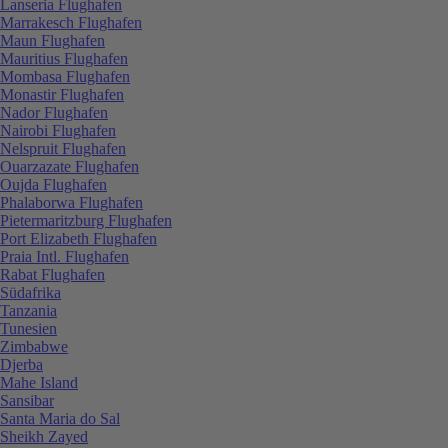
Lanseria Flughafen
Marrakesch Flughafen
Maun Flughafen
Mauritius Flughafen
Mombasa Flughafen
Monastir Flughafen
Nador Flughafen
Nairobi Flughafen
Nelspruit Flughafen
Ouarzazate Flughafen
Oujda Flughafen
Phalaborwa Flughafen
Pietermaritzburg Flughafen
Port Elizabeth Flughafen
Praia Intl. Flughafen
Rabat Flughafen
Südafrika
Tanzania
Tunesien
Zimbabwe
Djerba
Mahe Island
Sansibar
Santa Maria do Sal
Sheikh Zayed