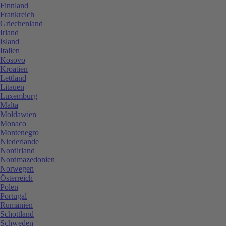
Finnland
Frankreich
Griechenland
Irland
Island
Italien
Kosovo
Kroatien
Lettland
Litauen
Luxemburg
Malta
Moldawien
Monaco
Montenegro
Niederlande
Nordirland
Nordmazedonien
Norwegen
Österreich
Polen
Portugal
Rumänien
Schottland
Schweden