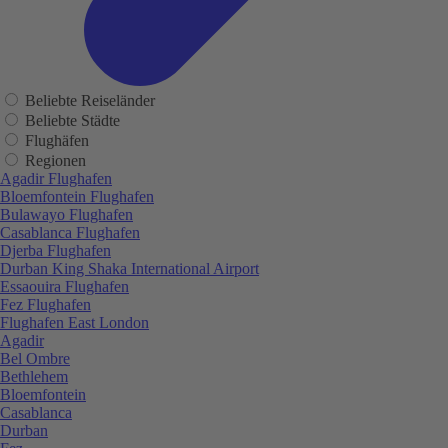
Beliebte Reiseländer
Beliebte Städte
Flughäfen
Regionen
Agadir Flughafen
Bloemfontein Flughafen
Bulawayo Flughafen
Casablanca Flughafen
Djerba Flughafen
Durban King Shaka International Airport
Essaouira Flughafen
Fez Flughafen
Flughafen East London
Agadir
Bel Ombre
Bethlehem
Bloemfontein
Casablanca
Durban