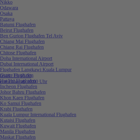
Nikko
Odawara
Osaka
Pattaya
Batumi Flughafen
Beirut Flughafen
Ben Gurion Flughafen Tel Aviv
Chiang Mai Flughafen
Chiang Rai Flughafen
Chitose Flughafen
Doha International Airport
Dubai International Airport
Flughafen Langkawi Kuala Lumpur
Guam Flughafen
0848 / 19 96 00
Hat Yai Flughafen
erreichbar ab 10:00 Uhr
Incheon Flughafen
Johor Bahru Flughafen
Khon Kaen Flughafen
Ko Samui Flughafen
Krabi Flughafen
Kuala Lumpur International Flughafen
Kutaisi Flughafen
Kuwait Flughafen
Manila Flughafen
Maskat Flughafen