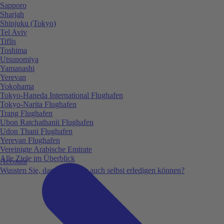
Sapporo
Sharjah
Shinjuku (Tokyo)
Tel Aviv
Tiflis
Toshima
Utsunomiya
Yamanashi
Yerevan
Yokohama
Tokyo-Haneda International Flughafen
Tokyo-Narita Flughafen
Trang Flughafen
Ubon Ratchathanii Flughafen
Udon Thani Flughafen
Yerevan Flughafen
Vereinigte Arabische Emirate
Alle Ziele im Überblick
Account
Wussten Sie, dass Sie vieles auch selbst erledigen können?