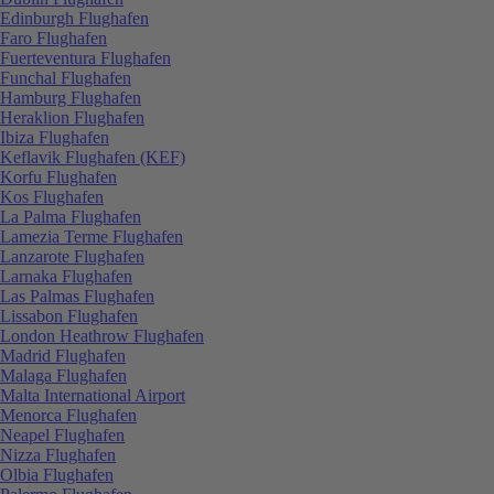
Edinburgh Flughafen
Faro Flughafen
Fuerteventura Flughafen
Funchal Flughafen
Hamburg Flughafen
Heraklion Flughafen
Ibiza Flughafen
Keflavik Flughafen (KEF)
Korfu Flughafen
Kos Flughafen
La Palma Flughafen
Lamezia Terme Flughafen
Lanzarote Flughafen
Larnaka Flughafen
Las Palmas Flughafen
Lissabon Flughafen
London Heathrow Flughafen
Madrid Flughafen
Malaga Flughafen
Malta International Airport
Menorca Flughafen
Neapel Flughafen
Nizza Flughafen
Olbia Flughafen