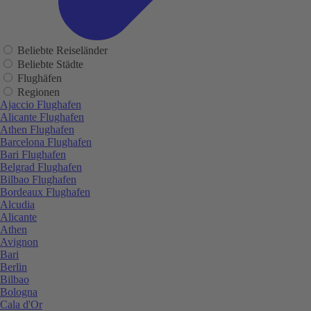
Beliebte Reiseländer
Beliebte Städte
Flughäfen
Regionen
Ajaccio Flughafen
Alicante Flughafen
Athen Flughafen
Barcelona Flughafen
Bari Flughafen
Belgrad Flughafen
Bilbao Flughafen
Bordeaux Flughafen
Alcudia
Alicante
Athen
Avignon
Bari
Berlin
Bilbao
Bologna
Cala d'Or