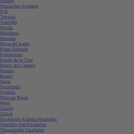
Sizilien
Spanisches Festland
Sylt
Terceira
Teneriffa
Sevilla
Madalena
Messina
Playa del Ingles
Ponta Delgada
Portoferraio
Puerto de la Cruz
Puerto del Carmen
Rennes
Rouen
Siena
Stockholm
Syrakus
Weil am Rhein
Wien
Zagreb
Zürich
Stockholm Arlanda Flughafen
Teneriffa Süd Flughafen
Thessaloniki Flughafen