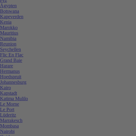
Fez
Ägypten
Botswana
Kapeverden
Kenia
Marokko
Mauritius
Namibia
Reunion
Seychellen
Flic En Flac
Grand Baie
Harare
Hermanus
Hoedspruit
Johannesburg
Kairo
Kapstadt
Katima Mulilo
Le Morne
Le Port
Lüderitz
Marrakesch
Mombasa
Nairobi