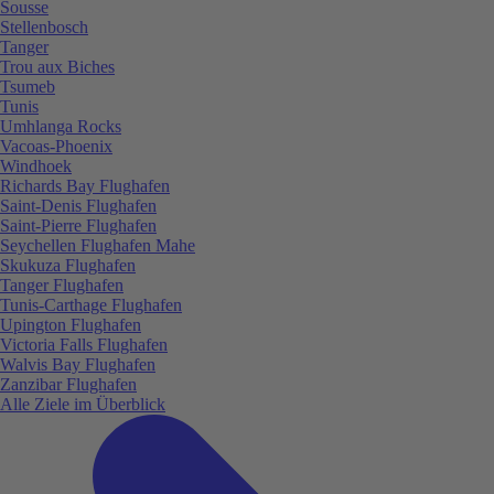
Sousse
Stellenbosch
Tanger
Trou aux Biches
Tsumeb
Tunis
Umhlanga Rocks
Vacoas-Phoenix
Windhoek
Richards Bay Flughafen
Saint-Denis Flughafen
Saint-Pierre Flughafen
Seychellen Flughafen Mahe
Skukuza Flughafen
Tanger Flughafen
Tunis-Carthage Flughafen
Upington Flughafen
Victoria Falls Flughafen
Walvis Bay Flughafen
Zanzibar Flughafen
Alle Ziele im Überblick